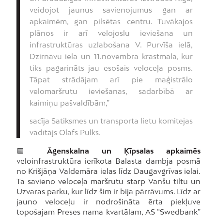
veidojot jaunus savienojumus gan ar
apkaimēm, gan pilsētas centru. Tuvākajos
plānos ir arī velojoslu ieviešana un
infrastruktūras uzlabošana V. Purvīša ielā,
Dzirnavu ielā un 11.novembra krastmalā, kur
tiks pagarināts jau esošais veloceļa posms.
Tāpat strādājam arī pie maģistrālo
velomaršrutu ieviešanas, sadarbībā ar
kaimiņu pašvaldībām,”
sacīja Satiksmes un transporta lietu komitejas
vadītājs Olafs Pulks.
🟩
Āgenskalna un Ķīpsalas apkaimēs
veloinfrastruktūra ierīkota Balasta dambja posmā
no Krišjāņa Valdemāra ielas līdz Daugavgrīvas ielai.
Tā savieno veloceļa maršrutu starp Vanšu tiltu un
Uzvaras parku, kur līdz šim ir bija pārrāvums. Līdz ar
jauno veloceļu ir nodrošināta ērta piekļuve
topošajam Preses nama kvartālam, AS “Swedbank”