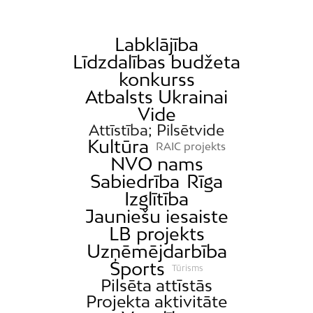
Labklājība
Līdzdalības budžeta
konkurss
Atbalsts Ukrainai
Vide
Attīstība; Pilsētvide
Kultūra
RAIC projekts
NVO nams
Sabiedrība
Rīga
Izglītība
Jauniešu iesaiste
LB projekts
Uzņēmējdarbība
Sports
Tūrisms
Pilsēta attīstās
Projekta aktivitāte