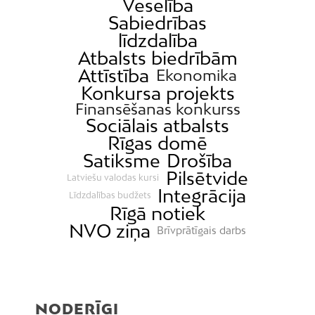
Veselība
Sabiedrības
līdzdalība
Atbalsts biedrībām
Attīstība
Ekonomika
Konkursa projekts
Finansēšanas konkurss
Sociālais atbalsts
Rīgas domē
Satiksme
Drošība
Pilsētvide
Latviešu valodas kursi
Integrācija
Līdzdalības budžets
Rīgā notiek
NVO ziņa
Brīvprātīgais darbs
NODERĪGI