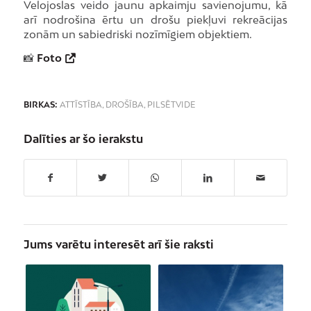
Velojoslas veido jaunu apkaimju savienojumu, kā
arī nodrošina ērtu un drošu piekļuvi rekreācijas
zonām un sabiedriski nozīmīgiem objektiem.
📸
Foto
BIRKAS:
ATTĪSTĪBA
,
DROŠĪBA
,
PILSĒTVIDE
Dalīties ar šo ierakstu
Jums varētu interesēt arī šie raksti