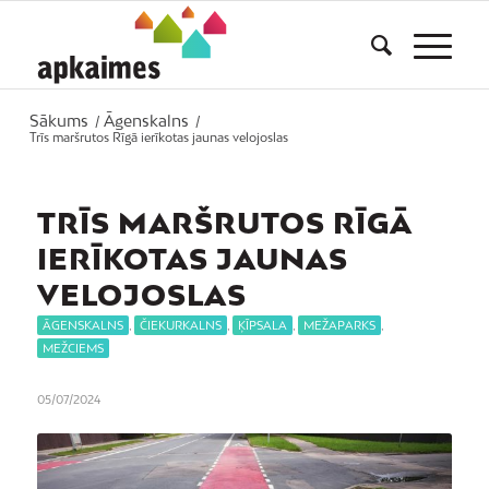
Sākums
Āgenskalns
/
/
Trīs maršrutos Rīgā ierīkotas jaunas velojoslas
TRĪS MARŠRUTOS RĪGĀ
IERĪKOTAS JAUNAS
VELOJOSLAS
ĀGENSKALNS
,
ČIEKURKALNS
,
ĶĪPSALA
,
MEŽAPARKS
,
MEŽCIEMS
05/07/2024