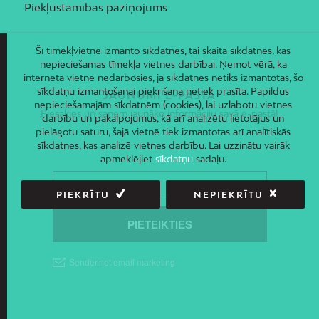
Piekļūstamības paziņojums
Šī tīmekļvietne izmanto sīkdatnes, tai skaitā sīkdatnes, kas
nepieciešamas tīmekļa vietnes darbībai. Ņemot vērā, ka
interneta vietne nedarbosies, ja sīkdatnes netiks izmantotas, šo
sīkdatņu izmantošanai piekrišana netiek prasīta. Papildus
JAUNUMI E-PASTĀ
nepieciešamajām sīkdatnēm (cookies), lai uzlabotu vietnes
Piesakies un saņem jaunāko informāciju savā e-pastā!
darbību un pakalpojumus, kā arī analizētu lietotājus un
pielāgotu saturu, šajā vietnē tiek izmantotas arī analītiskās
sīkdatnes, kas analizē vietnes darbību. Lai uzzinātu vairāk
apmeklējiet
sīkdatņu
sadaļu.
PIEKRĪTU
NEPIEKRĪTU