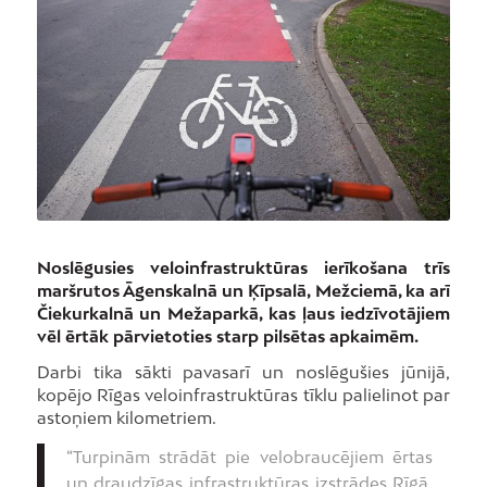
Noslēgusies veloinfrastruktūras ierīkošana trīs
maršrutos Āgenskalnā un Ķīpsalā, Mežciemā, ka arī
Čiekurkalnā un Mežaparkā, kas ļaus iedzīvotājiem
vēl ērtāk pārvietoties starp pilsētas apkaimēm.
Darbi tika sākti pavasarī un noslēgušies jūnijā,
kopējo Rīgas veloinfrastruktūras tīklu palielinot par
astoņiem kilometriem.
“Turpinām strādāt pie velobraucējiem ērtas
un draudzīgas infrastruktūras izstrādes Rīgā,