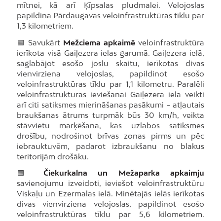
mītnei, kā arī Ķīpsalas pludmalei. Velojoslas
papildina Pārdaugavas veloinfrastruktūras tīklu par
1,3 kilometriem.
🟩 Savukārt
Mežciema apkaimē
veloinfrastruktūra
ierīkota visā Gaiļezera ielas garumā. Gaiļezera ielā,
saglabājot esošo joslu skaitu, ierīkotas divas
vienvirziena velojoslas, papildinot esošo
veloinfrastruktūras tīklu par 1,1 kilometru. Paralēli
veloinfrastruktūras ieviešanai Gaiļezera ielā veikti
arī citi satiksmes mierināšanas pasākumi – atļautais
braukšanas ātrums turpmāk būs 30 km/h, veikta
stāvvietu marķēšana, kas uzlabos satiksmes
drošību, nodrošinot brīvas zonas pirms un pēc
iebrauktuvēm, padarot izbraukšanu no blakus
teritorijām drošāku.
🟩
Čiekurkalna un Mežaparka apkaimju
savienojumu izveidoti, ieviešot veloinfrastruktūru
Viskaļu un Ezermalas ielā. Minētajās ielās ierīkotas
divas vienvirziena velojoslas, papildinot esošo
veloinfrastruktūras tīklu par 5,6 kilometriem.