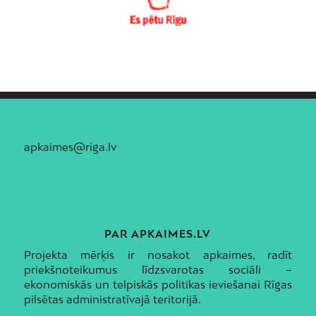
apkaimes@riga.lv
PAR APKAIMES.LV
Projekta mērķis ir nosakot apkaimes, radīt
priekšnoteikumus līdzsvarotas sociāli –
ekonomiskās un telpiskās politikas ieviešanai Rīgas
pilsētas administratīvajā teritorijā.