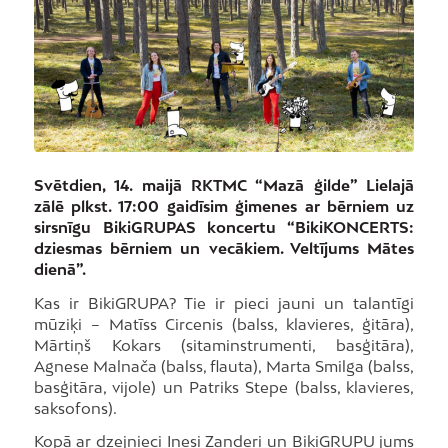
Svētdien, 14. maijā RKTMC “Mazā ģilde” Lielajā
zālē plkst. 17:00 gaidīsim ģimenes ar bērniem uz
sirsnīgu BikiGRUPAS koncertu “BikiKONCERTS:
dziesmas bērniem un vecākiem. Veltījums Mātes
dienā”.
Kas ir BikiGRUPA? Tie ir pieci jauni un talantīgi
mūziķi – Matīss Circenis (balss, klavieres, ģitāra),
Mārtiņš Kokars (sitaminstrumenti, basģitāra),
Agnese Malnača (balss, flauta), Marta Smilga (balss,
basģitāra, vijole) un Patriks Stepe (balss, klavieres,
saksofons).
Kopā ar dzejnieci Inesi Zanderi un BikiGRUPU jums