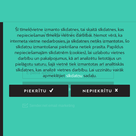
Šī tīmekļvietne izmanto sīkdatnes, tai skaitā sīkdatnes, kas
JAUNUMI E-PASTĀ
nepieciešamas tīmekļa vietnes darbībai. Ņemot vērā, ka
interneta vietne nedarbosies, ja sīkdatnes netiks izmantotas, šo
Piesakies un saņem jaunāko informāciju savā e-pastā!
sīkdatņu izmantošanai piekrišana netiek prasīta. Papildus
nepieciešamajām sīkdatnēm (cookies), lai uzlabotu vietnes
darbību un pakalpojumus, kā arī analizētu lietotājus un
pielāgotu saturu, šajā vietnē tiek izmantotas arī analītiskās
sīkdatnes, kas analizē vietnes darbību. Lai uzzinātu vairāk
apmeklējiet
sīkdatņu
sadaļu.
PIEKRĪTU
NEPIEKRĪTU