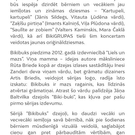
būs iespēja dzirdēt bērniem un vecākiem jau
iemīļotas un zināmas dziesmas – “Kartupeli,
kartupeli” (Jānis Sildegs, Vitauta Ļūdēna vārdi),
“Zaķīšu pirtiņa” (Imants Kalniņš, Viļa Plūdona vārdi),
“Saulīte ar zobiem” (Valters Kaminskis, Mara Čaklā
vārdi), kā arī BikiGRUPAS tieši šim koncertam
veidotas jaunas oriģināldziesmas.
Bikibuks piedzima 2012. gadā izdevniecībā “Liels un
mazs”. Viņa mamma – idejas autore māksliniece
Rūta Briede kopā ar dzejas izlases sastādītāju Inesi
Zanderi deva viņam vārdu, bet grāmatu dizainers
Artis Briedis, veidojot sērijas logo, radīja īsto
izskatu: Bikibuks ir mazs ragainis, kas līdzinās
atvērtai grāmatiņai. Atrast šo vārdu palīdzēja Jāņa
Baltvilka dzejolis “Biki-buki”, kas kļuva par pašu
pirmo sērijas izdevumu.
Sērijā “Bikibuks” dzejoļi, ko daudzi vecāki un
vecvecāki iemīļoja savā bērnībā, nāk pie šodienas
bērniem mūsdienīgā vizuālā veidolā, saglabājot
cieņu gan pret pārbaudītām vērtībām, gan