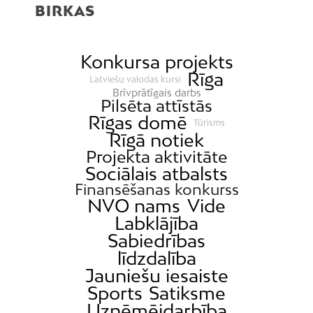
BIRKAS
Konkursa projekts
Rīga
Latviešu valodas kursi
Brīvprātīgais darbs
Pilsēta attīstās
Rīgas domē
Tūrisms
Rīgā notiek
Projekta aktivitāte
Sociālais atbalsts
Finansēšanas konkurss
NVO nams
Vide
Labklājība
Sabiedrības
līdzdalība
Jauniešu iesaiste
Sports
Satiksme
Uzņēmējdarbība