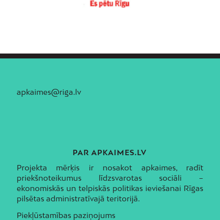
apkaimes@riga.lv
PAR APKAIMES.LV
Projekta mērķis ir nosakot apkaimes, radīt
priekšnoteikumus līdzsvarotas sociāli –
ekonomiskās un telpiskās politikas ieviešanai Rīgas
pilsētas administratīvajā teritorijā.
Piekļūstamības paziņojums