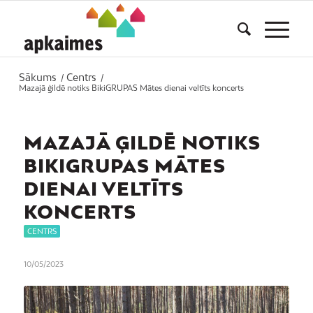
Sākums
Centrs
/
/
Mazajā ģildē notiks BikiGRUPAS Mātes dienai veltīts koncerts
MAZAJĀ ĢILDĒ NOTIKS
BIKIGRUPAS MĀTES
DIENAI VELTĪTS
KONCERTS
CENTRS
10/05/2023