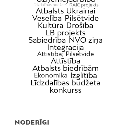
RAIC projekts
Līdzdalības budžets
Atbalsts Ukrainai
Veselība
Pilsētvide
Kultūra
Drošība
LB projekts
Sabiedrība
NVO ziņa
Integrācija
Attīstība; Pilsētvide
Attīstība
Atbalsts biedrībām
Izglītība
Ekonomika
Līdzdalības budžeta
konkurss
NODERĪGI