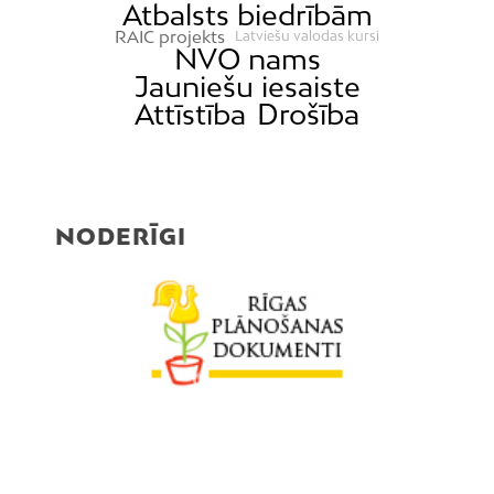
Atbalsts biedrībām
RAIC projekts
Latviešu valodas kursi
NVO nams
Jauniešu iesaiste
Attīstība
Drošība
NODERĪGI