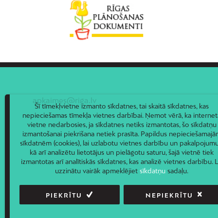
apkaimes@riga.lv
Šī tīmekļvietne izmanto sīkdatnes, tai skaitā sīkdatnes, kas
nepieciešamas tīmekļa vietnes darbībai. Ņemot vērā, ka internet
vietne nedarbosies, ja sīkdatnes netiks izmantotas, šo sīkdatņu
izmantošanai piekrišana netiek prasīta. Papildus nepieciešamaj
sīkdatnēm (cookies), lai uzlabotu vietnes darbību un pakalpojumu
kā arī analizētu lietotājus un pielāgotu saturu, šajā vietnē tiek
izmantotas arī analītiskās sīkdatnes, kas analizē vietnes darbību. L
uzzinātu vairāk apmeklējiet
sīkdatņu
sadaļu.
PIEKRĪTU
NEPIEKRĪTU