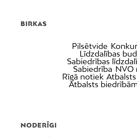
BIRKAS
Pilsētvide
Konkur
Līdzdalības bu
Sabiedrības līdzdal
Sabiedrība
NVO 
Rīgā notiek
Atbalsts
Atbalsts biedrībā
NODERĪGI