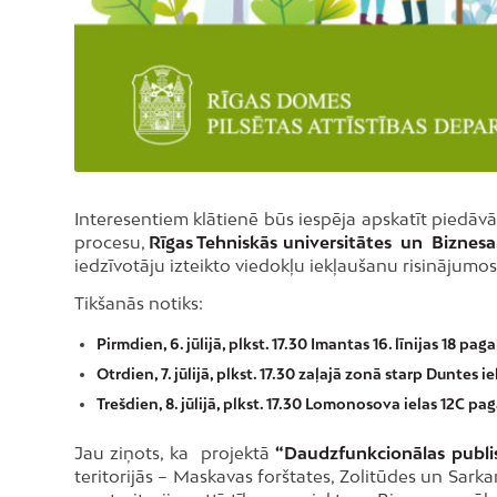
Interesentiem klātienē būs iespēja apskatīt piedāvāt
procesu,
Rīgas Tehniskās universitātes un Biznesa
iedzīvotāju izteikto viedokļu iekļaušanu risināju
Tikšanās notiks:
Pirmdien, 6. jūlijā, plkst. 17.30 Imantas 16. līnijas 18 p
Otrdien, 7. jūlijā, plkst. 17.30 zaļajā zonā starp Duntes
Trešdien, 8. jūlijā, plkst. 17.30 Lomonosova ielas 12C p
Jau ziņots, ka projektā
“
Daudzfunkcionālas publis
teritorijās – Maskavas forštates, Zolitūdes un Sar