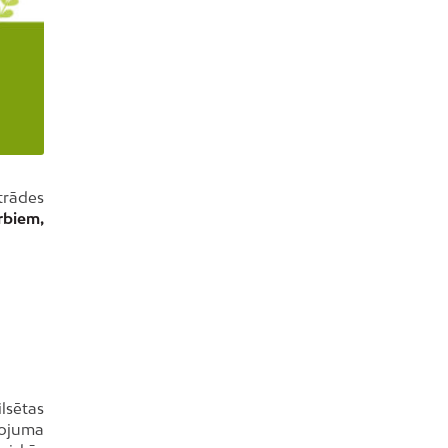
strādes
rbiem,
ilsētas
tojuma