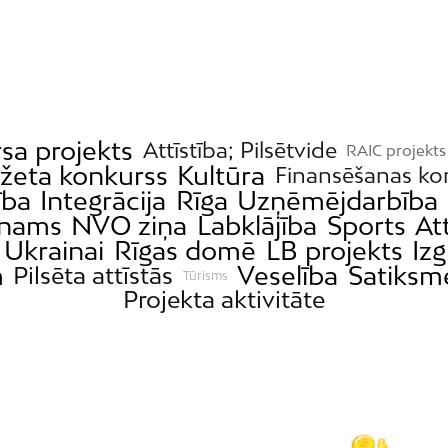
sa projekts
Attīstība; Pilsētvide
RAIC projekts
džeta konkurss
Kultūra
Finansēšanas ko
ība
Integrācija
Rīga
Uzņēmējdarbība
nams
NVO ziņa
Labklājība
Sports
At
 Ukrainai
Rīgas domē
LB projekts
Izg
m
Veselība
Satiksm
Pilsēta attīstās
Tūrisms
Projekta aktivitāte