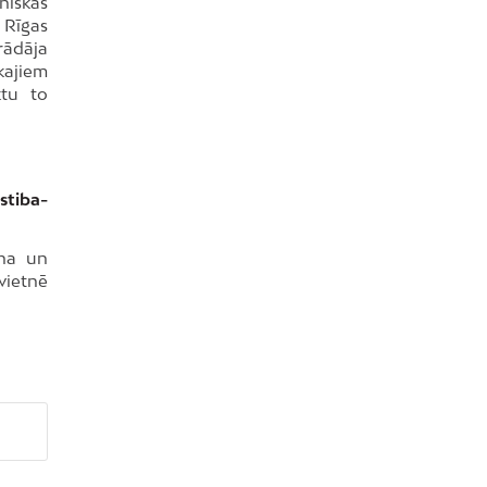
niskās
 Rīgas
trādāja
kajiem
ktu to
stiba-
ana un
vietnē