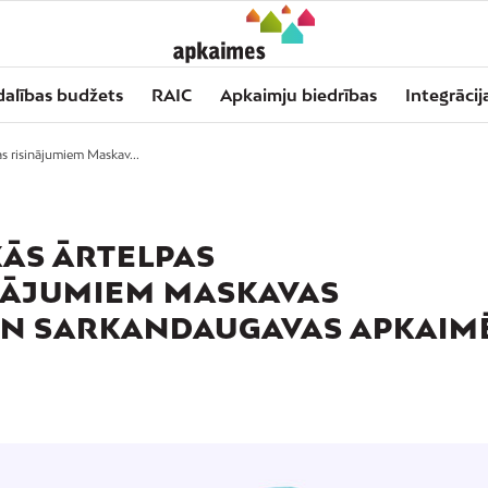
dalības budžets
RAIC
Apkaimju biedrības
Integrācij
as risinājumiem Maskav...
KĀS ĀRTELPAS
NĀJUMIEM MASKAVAS
 UN SARKANDAUGAVAS APKAIM