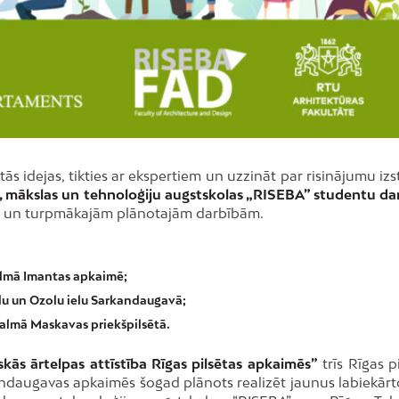
ās idejas, tikties ar ekspertiem un uzzināt par risinājumu iz
, mākslas un tehnoloģiju augstskolas „RISEBA” studentu da
mos un turpmākajām plānotajām darbībām.
agalmā Imantas apkaimē;
 ielu un Ozolu ielu Sarkandaugavā;
agalmā Maskavas priekšpilsētā.
kās ārtelpas attīstība Rīgas pilsētas apkaimēs”
trīs Rīgas p
kandaugavas apkaimēs šogad plānots realizēt jaunus labiekār