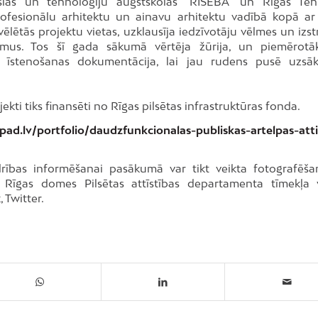
ākslas un tehnoloģiju augstskolas “RISEBA” un Rīgas Teh
profesionālu arhitektu un ainavu arhitektu vadībā kopā ar
vēlētās projektu vietas, uzklausīja iedzīvotāju vēlmes un izs
ikumus. Tos šī gada sākumā vērtēja žūrija, un piemērotā
es īstenošanas dokumentācija, lai jau rudens pusē uzsā
ekti tiks finansēti no Rīgas pilsētas infrastruktūras fonda.
pad.lv/portfolio/daudzfunkcionalas-publiskas-artelpas-atti
drības informēšanai pasākumā var tikt veikta fotografēš
ti Rīgas domes Pilsētas attīstības departamenta tīmekļa 
 Twitter.