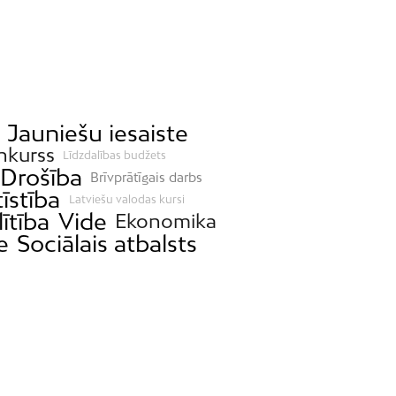
Jauniešu iesaiste
nkurss
Līdzdalības budžets
Drošība
Brīvprātīgais darbs
tīstība
Latviešu valodas kursi
lītība
Vide
Ekonomika
e
Sociālais atbalsts