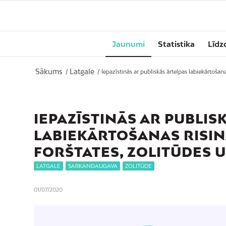
Jaunumi
Statistika
Līdz
Sākums
Latgale
/
/
Iepazīstinās ar publiskās ārtelpas labiekārtošan
IEPAZĪSTINĀS AR PUBLIS
LABIEKĀRTOŠANAS RISI
FORŠTATES, ZOLITŪDES
LATGALE
,
SARKANDAUGAVA
,
ZOLITŪDE
01/07/2020