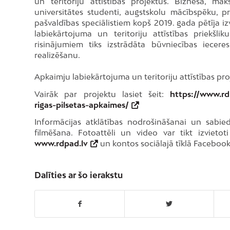
un teritoriju attīstības projektus. Biznesa, m
universitātes studenti, augstskolu mācībspēku, 
pašvaldības speciālistiem kopš 2019. gada pētīja iz
labiekārtojuma un teritoriju attīstības priekšl
risinājumiem tiks izstrādāta būvniecības iecer
realizēšanu.
Apkaimju labiekārtojuma un teritoriju attīstības proj
Vairāk par projektu lasiet šeit:
https://www.rd
rigas-pilsetas-apkaimes/
Informācijas atklātības nodrošināšanai un sabie
filmēšana. Fotoattēli un video var tikt izvieto
www.rdpad.lv
un kontos sociālajā tīklā Facebook,
Dalīties ar šo ierakstu