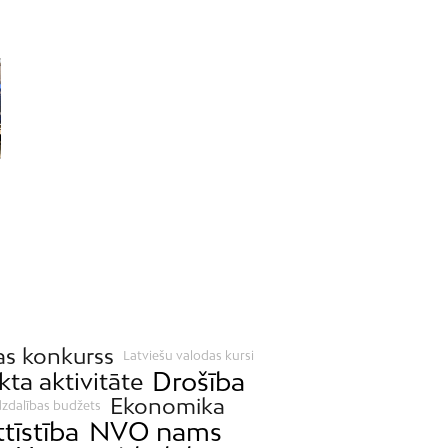
as konkurss
Latviešu valodas kursi
Drošība
kta aktivitāte
Ekonomika
dzdalības budžets
ttīstība
NVO nams