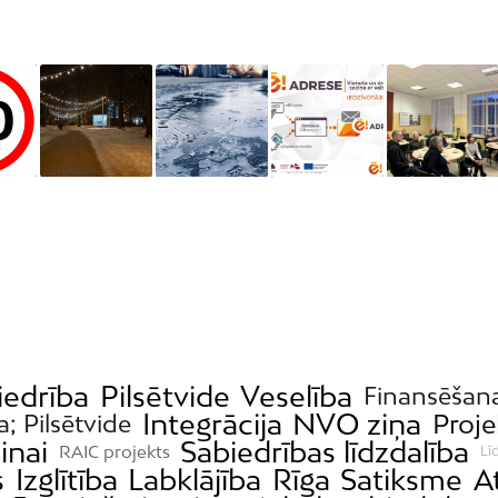
iedrība
Pilsētvide
Veselība
Finansēšan
Integrācija
NVO ziņa
Proje
a; Pilsētvide
inai
Sabiedrības līdzdalība
RAIC projekts
Lī
s
Izglītība
Labklājība
Rīga
Satiksme
A