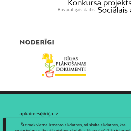
Konkursa projekt
Sociālais 
Brīvprātīgais darbs
NODERĪGI
apkaimes@riga.lv
Šī tīmekļvietne izmanto sīkdatnes, tai skaitā sīkdatnes, kas
nepieciešamas tīmekļa vietnes darbībai. Ņemot vērā, ka internet