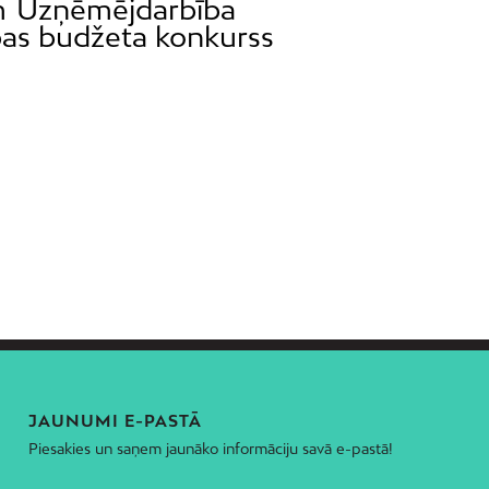
m
Uzņēmējdarbība
bas budžeta konkurss
JAUNUMI E-PASTĀ
Piesakies un saņem jaunāko informāciju savā e-pastā!