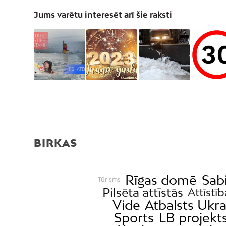
Jums varētu interesēt arī šie raksti
BIRKAS
Rīgas domē
Sab
Tūrisms
Pilsēta attīstās
Attīstīb
Vide
Atbalsts Ukra
Sports
LB projekt