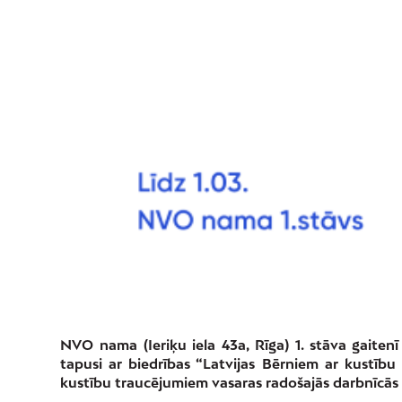
NVO nama (Ieriķu iela 43a, Rīga) 1. stāva gaiten
tapusi ar biedrības “Latvijas Bērniem ar kustīb
kustību traucējumiem vasaras radošajās darbnīcās v