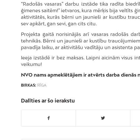
“Radošās vasaras” darbu izstāde tika radīta biedr
ģimenes saitēm!” ietvaros, kura mērķis bija veltīts
aktivitātēs, kurās bērni un jaunieši ar kustību tra
sev apkārt, gan sevi, gan cits citu.
Projekta gaitā norisinājās arī vasaras radošās da
tehnikās. Bērni un jaunieši ar kustību traucējumiem
pavadīja laiku, ar aktivitāšu vadītāju un asistenta p
Ieeja izstādē ir bez maksas. Laipni aicinām visus 
veikumu!
NVO nams apmeklētājiem ir atvērts darba dienās n
BIRKAS:
RĪGA
Dalīties ar šo ierakstu