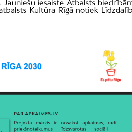
s
Jauniešu iesaiste
Atbalsts biedrībā
atbalsts
Kultūra
Rīgā notiek
Līdzdalī
PAR APKAIMES.LV
Projekta mērķis ir nosakot apkaimes, radīt
priekšnoteikumus līdzsvarotas sociāli –
a