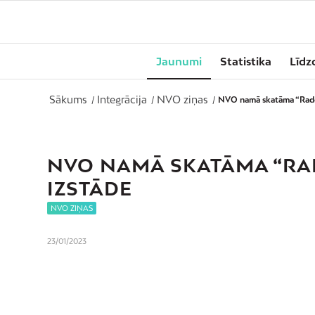
Jaunumi
Statistika
Līdz
Sākums
Integrācija
NVO ziņas
/
/
/
NVO namā skatāma “Radoš
NVO NAMĀ SKATĀMA “RA
IZSTĀDE
NVO ZIŅAS
23/01/2023