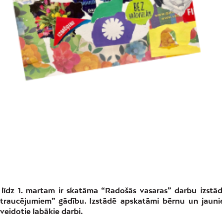
ī līdz 1. martam ir skatāma “Radošās vasaras” darbu izstād
u traucējumiem” gādību. Izstādē apskatāmi bērnu un jauni
eidotie labākie darbi.