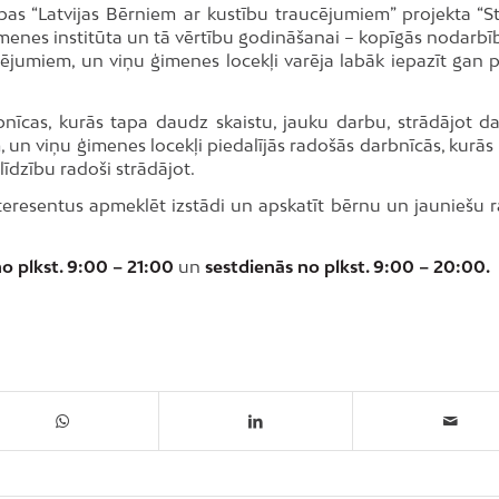
ības “Latvijas Bērniem ar kustību traucējumiem” projekta “S
 ģimenes institūta un tā vērtību godināšanai – kopīgās nodarb
ucējumiem, un viņu ģimenes locekļi varēja labāk iepazīt gan p
rbnīcas, kurās tapa daudz skaistu, jauku darbu, strādājot d
, un viņu ģimenes locekļi piedalījās radošās darbnīcās, kurās
alīdzību radoši strādājot.
interesentus apmeklēt izstādi un apskatīt bērnu un jauniešu 
o plkst. 9:00 – 21:00
un
sestdienās no plkst. 9:00 – 20:00.