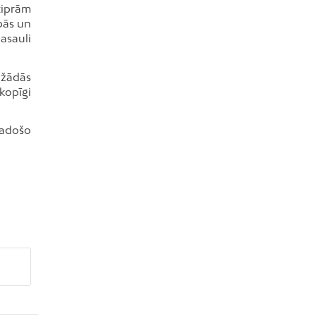
tiprām
ībās un
asauli
ažādās
 kopīgi
radošo