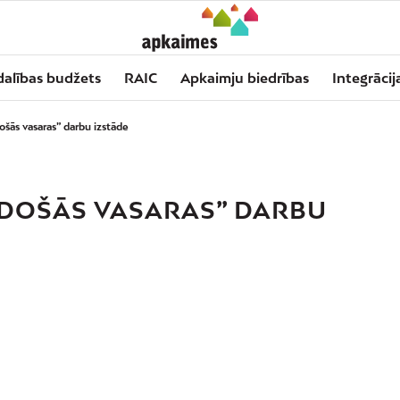
dalības budžets
RAIC
Apkaimju biedrības
Integrācij
ās vasaras” darbu izstāde
DOŠĀS VASARAS” DARBU