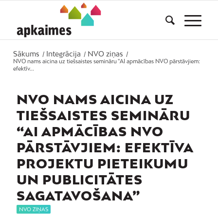
Sākums
Integrācija
NVO ziņas
/
/
/
NVO nams aicina uz tiešsaistes semināru “AI apmācības NVO pārstāvjiem:
efektīv...
NVO NAMS AICINA UZ
TIEŠSAISTES SEMINĀRU
“AI APMĀCĪBAS NVO
PĀRSTĀVJIEM: EFEKTĪVA
PROJEKTU PIETEIKUMU
UN PUBLICITĀTES
SAGATAVOŠANA”
NVO ZIŅAS