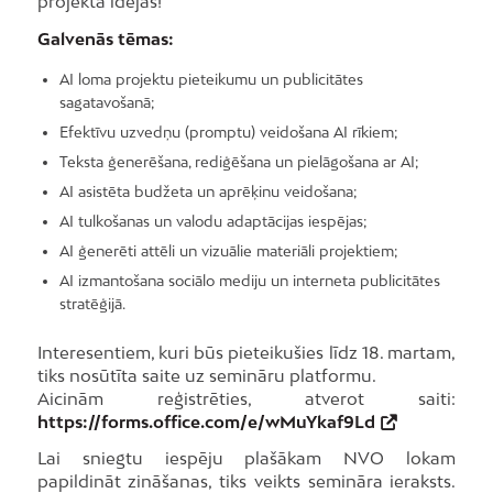
projekta idejās!
Galvenās tēmas:
AI loma projektu pieteikumu un publicitātes
sagatavošanā;
Efektīvu uzvedņu (promptu) veidošana AI rīkiem;
Teksta ģenerēšana, rediģēšana un pielāgošana ar AI;
AI asistēta budžeta un aprēķinu veidošana;
AI tulkošanas un valodu adaptācijas iespējas;
AI ģenerēti attēli un vizuālie materiāli projektiem;
AI izmantošana sociālo mediju un interneta publicitātes
stratēģijā.
Interesentiem, kuri būs pieteikušies līdz 18. martam,
tiks nosūtīta saite uz semināru platformu.
Aicinām reģistrēties, atverot saiti:
https://forms.office.com/e/wMuYkaf9Ld
Lai sniegtu iespēju plašākam NVO lokam
papildināt zināšanas, tiks veikts semināra ieraksts.