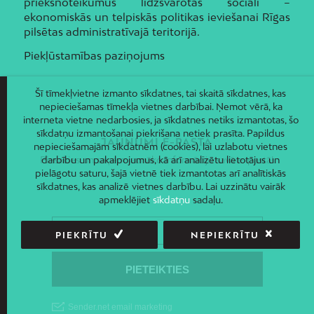
priekšnoteikumus līdzsvarotas sociāli –
ekonomiskās un telpiskās politikas ieviešanai Rīgas
pilsētas administratīvajā teritorijā.
Piekļūstamības paziņojums
Šī tīmekļvietne izmanto sīkdatnes, tai skaitā sīkdatnes, kas
nepieciešamas tīmekļa vietnes darbībai. Ņemot vērā, ka
interneta vietne nedarbosies, ja sīkdatnes netiks izmantotas, šo
sīkdatņu izmantošanai piekrišana netiek prasīta. Papildus
JAUNUMI E-PASTĀ
nepieciešamajām sīkdatnēm (cookies), lai uzlabotu vietnes
Piesakies un saņem jaunāko informāciju savā e-pastā!
darbību un pakalpojumus, kā arī analizētu lietotājus un
pielāgotu saturu, šajā vietnē tiek izmantotas arī analītiskās
sīkdatnes, kas analizē vietnes darbību. Lai uzzinātu vairāk
apmeklējiet
sīkdatņu
sadaļu.
PIEKRĪTU
NEPIEKRĪTU