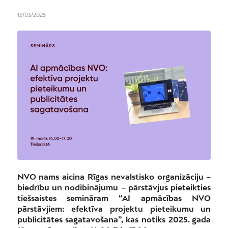
13/03/2025
NVO nams aicina Rīgas nevalstisko organizāciju –
biedrību un nodibinājumu – pārstāvjus pieteikties
tiešsaistes semināram “AI apmācības NVO
pārstāvjiem: efektīva projektu pieteikumu un
publicitātes sagatavošana”, kas notiks 2025. gada