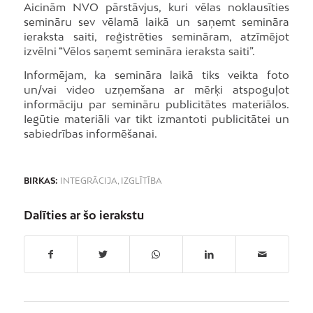
Aicinām NVO pārstāvjus, kuri vēlas noklausīties
semināru sev vēlamā laikā un saņemt semināra
ieraksta saiti, reģistrēties semināram, atzīmējot
izvēlni “Vēlos saņemt semināra ieraksta saiti”.
Informējam, ka semināra laikā tiks veikta foto
un/vai video uzņemšana ar mērķi atspoguļot
informāciju par semināru publicitātes materiālos.
Iegūtie materiāli var tikt izmantoti publicitātei un
sabiedrības informēšanai.
BIRKAS:
INTEGRĀCIJA
,
IZGLĪTĪBA
Dalīties ar šo ierakstu