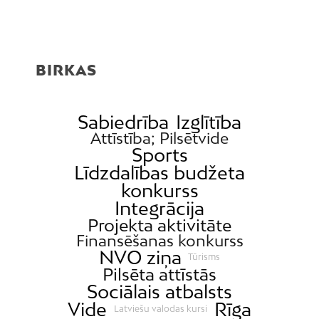
BIRKAS
Sabiedrība
Izglītība
Attīstība; Pilsētvide
Sports
Līdzdalības budžeta
konkurss
Integrācija
Projekta aktivitāte
Finansēšanas konkurss
NVO ziņa
Tūrisms
Pilsēta attīstās
Sociālais atbalsts
Vide
Rīga
Latviešu valodas kursi