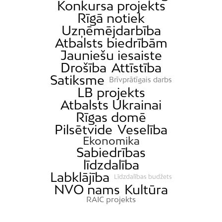
Konkursa projekts
Rīgā notiek
Uzņēmējdarbība
Atbalsts biedrībām
Jauniešu iesaiste
Drošība
Attīstība
Satiksme
Brīvprātīgais darbs
LB projekts
Atbalsts Ukrainai
Rīgas domē
Pilsētvide
Veselība
Ekonomika
Sabiedrības
līdzdalība
Labklājība
Līdzdalības budžets
NVO nams
Kultūra
RAIC projekts