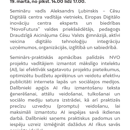
19. martā, no plkst. 14.00 līdz 17.00.
Semināru vadīs Aleksandrs Ļubinskis – Cēsu
Digitālā centra vadītāja vietnieks, Eiropas Digitālo
inovāciju centra eksperts un biedrības
“NovoFutura” valdes priekšsēdētājs, pedagogs
Draudzīgā Aicinājuma Cēsu Valsts ģimnāzijā, aktīvi
veicina digitālo tehnoloģiju integrāciju
uzņēmumos, organizācijās, izglītībā un sabiedrībā.
Seminārs-praktiskās apmācības palīdzēs NVO
projektu vadītājiem izmantot mākslīgo intelektu
(AI), lai efektīvāk sagatavotu projektu pieteikumus,
optimizētu budžetu aprēķinus un veidotu efektīvu
publicitāti interneta lapās un sociālajos medijos.
Dalībnieki apgūs AI rīku izmantošanu teksta
ģenerēšanai, attēlu veidošanai, tulkošanai un
sociālo mediju satura izstrādei, kā arī praktizēs
precīzu uzvedņu (promptu) veidošanu, lai
maksimāli izmantotu AI iespējas savā ikdienas
darbā. Dalībnieki saņems praktiskus padomus un
iespēju uzreiz izmēģināt dažādus AI rīkus savās