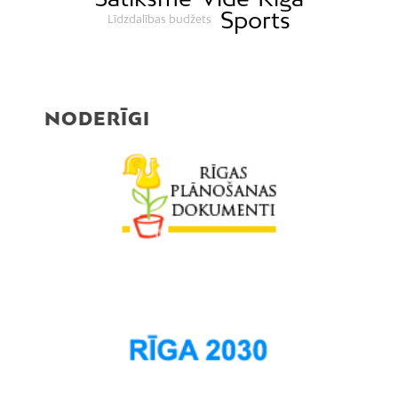
Sports
Līdzdalības budžets
NODERĪGI