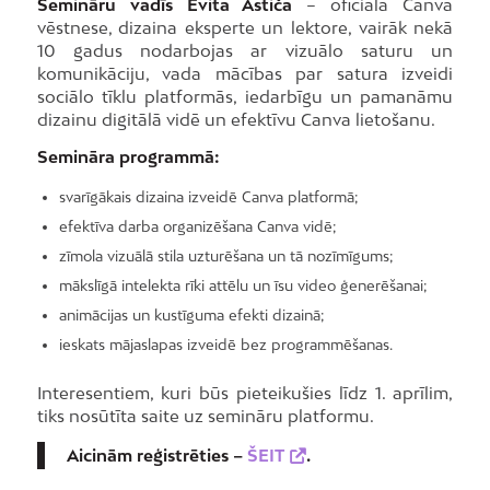
Semināru vadīs Evita Astiča
– oficiālā Canva
vēstnese, dizaina eksperte un lektore, vairāk nekā
10 gadus nodarbojas ar vizuālo saturu un
komunikāciju, vada mācības par satura izveidi
sociālo tīklu platformās, iedarbīgu un pamanāmu
dizainu digitālā vidē un efektīvu Canva lietošanu.
Semināra programmā:
svarīgākais dizaina izveidē Canva platformā;
efektīva darba organizēšana Canva vidē;
zīmola vizuālā stila uzturēšana un tā nozīmīgums;
mākslīgā intelekta rīki attēlu un īsu video ģenerēšanai;
animācijas un kustīguma efekti dizainā;
ieskats mājaslapas izveidē bez programmēšanas.
Interesentiem, kuri būs pieteikušies līdz 1. aprīlim,
tiks nosūtīta saite uz semināru platformu.
Aicinām reģistrēties –
ŠEIT
.