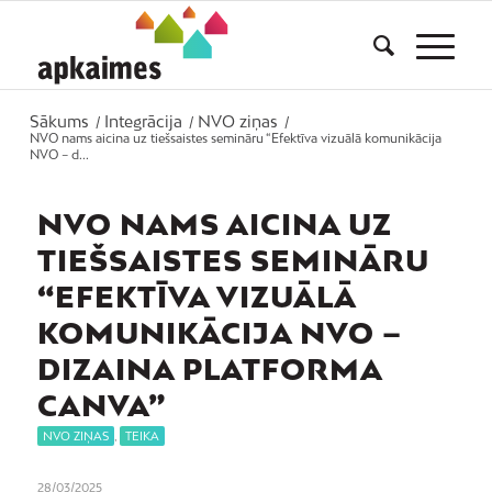
Sākums
Integrācija
NVO ziņas
/
/
/
NVO nams aicina uz tiešsaistes semināru “Efektīva vizuālā komunikācija
NVO – d...
NVO NAMS AICINA UZ
TIEŠSAISTES SEMINĀRU
“EFEKTĪVA VIZUĀLĀ
KOMUNIKĀCIJA NVO –
DIZAINA PLATFORMA
CANVA”
NVO ZIŅAS
,
TEIKA
28/03/2025