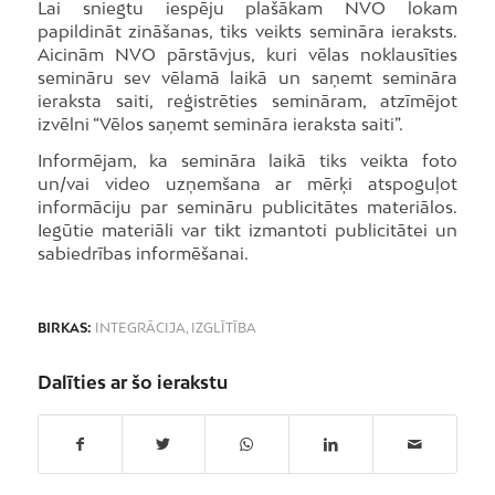
Lai sniegtu iespēju plašākam NVO lokam
papildināt zināšanas, tiks veikts semināra ieraksts.
Aicinām NVO pārstāvjus, kuri vēlas noklausīties
semināru sev vēlamā laikā un saņemt semināra
ieraksta saiti, reģistrēties semināram, atzīmējot
izvēlni “Vēlos saņemt semināra ieraksta saiti”.
Informējam, ka semināra laikā tiks veikta foto
un/vai video uzņemšana ar mērķi atspoguļot
informāciju par semināru publicitātes materiālos.
Iegūtie materiāli var tikt izmantoti publicitātei un
sabiedrības informēšanai.
BIRKAS:
INTEGRĀCIJA
,
IZGLĪTĪBA
Dalīties ar šo ierakstu