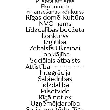
Pilsēta attīstās
Ekonomika
Finansēšanas konkurss
Rīgas domē
Kultūra
NVO nams
Līdzdalības budžeta
konkurss
Izglītība
Atbalsts Ukrainai
Labklājība
Sociālais atbalsts
Attīstība
Latviešu valodas kursi
Integrācija
Sabiedrības
līdzdalība
Pilsētvide
Rīgā notiek
Uzņēmējdarbība
Satiksme
Vide
Rīga