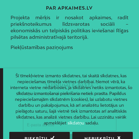
PAR APKAIMES.LV
Projekta mērķis ir nosakot apkaimes, radīt
priekšnoteikumus līdzsvarotas sociāli –
ekonomiskās un telpiskās politikas ieviešanai Rīgas
pilsētas administratīvajā teritorijā.
Piekļūstamības paziņojums
Šī tīmekļvietne izmanto sīkdatnes, tai skaitā sīkdatnes, kas
nepieciešamas tīmekļa vietnes darbībai. Ņemot vērā, ka
JAUNUMI E-PASTĀ
interneta vietne nedarbosies, ja sīkdatnes netiks izmantotas, šo
sīkdatņu izmantošanai piekrišana netiek prasīta. Papildus
Piesakies un saņem jaunāko informāciju savā e-pastā!
nepieciešamajām sīkdatnēm (cookies), lai uzlabotu vietnes
darbību un pakalpojumus, kā arī analizētu lietotājus un
pielāgotu saturu, šajā vietnē tiek izmantotas arī analītiskās
sīkdatnes, kas analizē vietnes darbību. Lai uzzinātu vairāk
apmeklējiet
sīkdatņu
sadaļu.
PIEKRĪTU
NEPIEKRĪTU