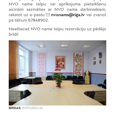
NVO nama telpu vai aprīkojuma pieteikšanu
aicinām sazināties ar NVO nama darbiniekiem,
rakstot uz e-pastu
nvonams@riga.lv
vai zvanot
pa tālruni 67848902.
Neatlieciet NVO nama telpu rezervāciju uz pēdējo
brīdi!
BIRKAS:
INTEGRĀCIJA