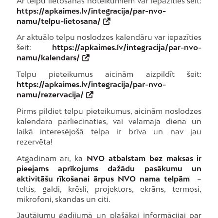
Ar telpu lietošanas noteikumiem var iepazīties šeit:
https://apkaimes.lv/integracija/par-nvo-
namu/telpu-lietosana/
Ar aktuālo telpu noslodzes kalendāru var iepazīties
šeit:
https://apkaimes.lv/integracija/par-nvo-
namu/kalendars/
Telpu pieteikumus aicinām aizpildīt šeit:
https://apkaimes.lv/integracija/par-nvo-
namu/rezervacija/
Pirms pildiet telpu pieteikumus, aicinām noslodzes
kalendārā pārliecināties, vai vēlamajā dienā un
laikā interesējošā telpa ir brīva un nav jau
rezervēta!
Atgādinām arī, ka
NVO atbalstam bez maksas ir
pieejams aprīkojums dažādu pasākumu un
aktivitāšu rīkošanai ārpus NVO nama telpām
–
teltis, galdi, krēsli, projektors, ekrāns, termosi,
mikrofoni, skandas un citi.
Jautājumu gadījumā un plašākai informācijai par