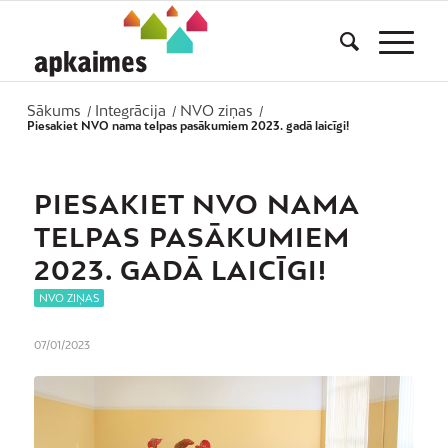
Sākums
Integrācija
NVO ziņas
/
/
/
Piesakiet NVO nama telpas pasākumiem 2023. gadā laicīgi!
PIESAKIET NVO NAMA
TELPAS PASĀKUMIEM
2023. GADĀ LAICĪGI!
NVO ZIŅAS
07/01/2023