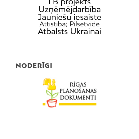
LB projekts
Uzņēmējdarbība
Jauniešu iesaiste
Attīstība; Pilsētvide
Atbalsts Ukrainai
NODERĪGI