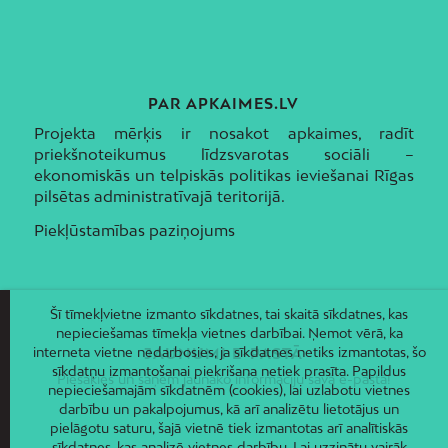
PAR APKAIMES.LV
Projekta mērķis ir nosakot apkaimes, radīt
priekšnoteikumus līdzsvarotas sociāli –
ekonomiskās un telpiskās politikas ieviešanai Rīgas
pilsētas administratīvajā teritorijā.
Piekļūstamības paziņojums
Šī tīmekļvietne izmanto sīkdatnes, tai skaitā sīkdatnes, kas
nepieciešamas tīmekļa vietnes darbībai. Ņemot vērā, ka
interneta vietne nedarbosies, ja sīkdatnes netiks izmantotas, šo
JAUNUMI E-PASTĀ
sīkdatņu izmantošanai piekrišana netiek prasīta. Papildus
Piesakies un saņem jaunāko informāciju savā e-pastā!
nepieciešamajām sīkdatnēm (cookies), lai uzlabotu vietnes
darbību un pakalpojumus, kā arī analizētu lietotājus un
pielāgotu saturu, šajā vietnē tiek izmantotas arī analītiskās
sīkdatnes, kas analizē vietnes darbību. Lai uzzinātu vairāk