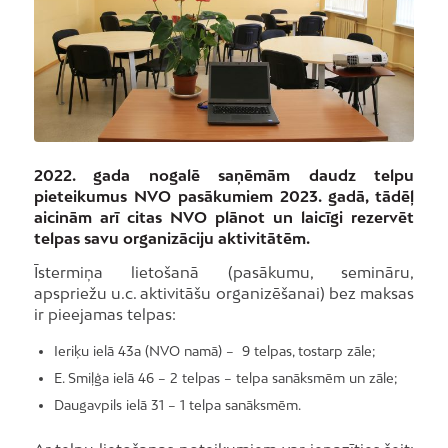
2022. gada nogalē saņēmām daudz telpu
pieteikumus NVO pasākumiem 2023. gadā, tādēļ
aicinām arī citas NVO plānot un laicīgi rezervēt
telpas savu organizāciju aktivitātēm.
Īstermiņa lietošanā (pasākumu, semināru,
apspriežu u.c. aktivitāšu organizēšanai) bez maksas
ir pieejamas telpas:
Ieriķu ielā 43a (NVO namā) – 9 telpas, tostarp zāle;
E. Smiļģa ielā 46 – 2 telpas – telpa sanāksmēm un zāle;
Daugavpils ielā 31 – 1 telpa sanāksmēm.