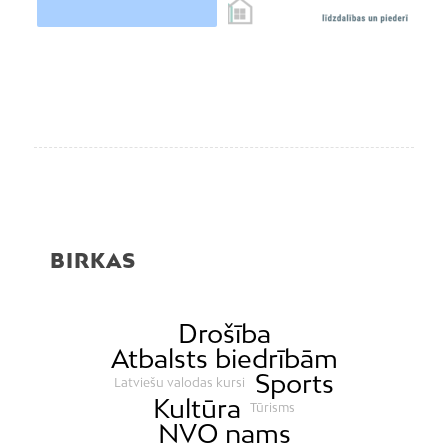
BIRKAS
Drošība
Atbalsts biedrībām
Sports
Latviešu valodas kursi
Kultūra
Tūrisms
NVO nams