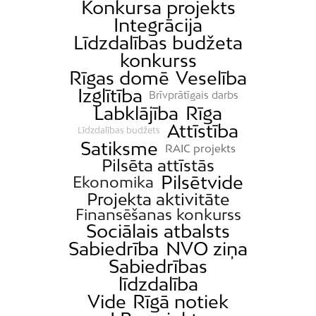
Konkursa projekts
Integrācija
Līdzdalības budžeta
konkurss
Rīgas domē
Veselība
Izglītība
Brīvprātīgais darbs
Labklājība
Rīga
Attīstība
Līdzdalības budžets
Satiksme
RAIC projekts
Pilsēta attīstās
Pilsētvide
Ekonomika
Projekta aktivitāte
Finansēšanas konkurss
Sociālais atbalsts
Sabiedrība
NVO ziņa
Sabiedrības
līdzdalība
Vide
Rīgā notiek