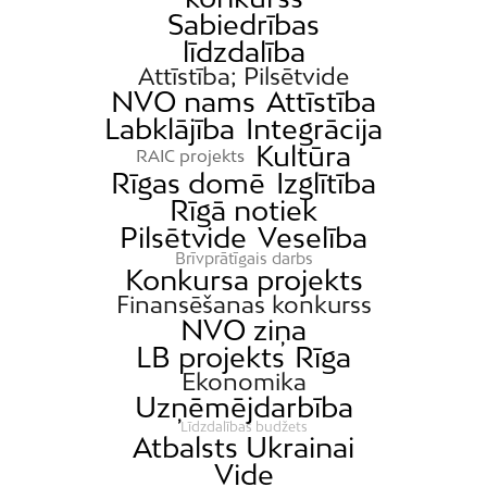
Sabiedrības
līdzdalība
Attīstība; Pilsētvide
NVO nams
Attīstība
Labklājība
Integrācija
Kultūra
RAIC projekts
Rīgas domē
Izglītība
Rīgā notiek
Pilsētvide
Veselība
Brīvprātīgais darbs
Konkursa projekts
Finansēšanas konkurss
NVO ziņa
LB projekts
Rīga
Ekonomika
Uzņēmējdarbība
Līdzdalības budžets
Atbalsts Ukrainai
Vide