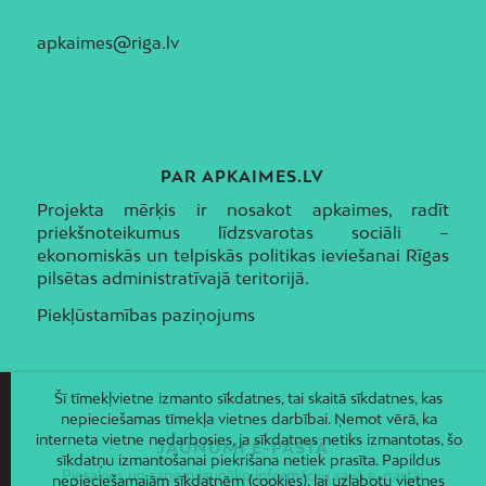
apkaimes@riga.lv
PAR APKAIMES.LV
Projekta mērķis ir nosakot apkaimes, radīt
priekšnoteikumus līdzsvarotas sociāli –
ekonomiskās un telpiskās politikas ieviešanai Rīgas
pilsētas administratīvajā teritorijā.
Piekļūstamības paziņojums
Šī tīmekļvietne izmanto sīkdatnes, tai skaitā sīkdatnes, kas
nepieciešamas tīmekļa vietnes darbībai. Ņemot vērā, ka
interneta vietne nedarbosies, ja sīkdatnes netiks izmantotas, šo
JAUNUMI E-PASTĀ
sīkdatņu izmantošanai piekrišana netiek prasīta. Papildus
Piesakies un saņem jaunāko informāciju savā e-pastā!
nepieciešamajām sīkdatnēm (cookies), lai uzlabotu vietnes