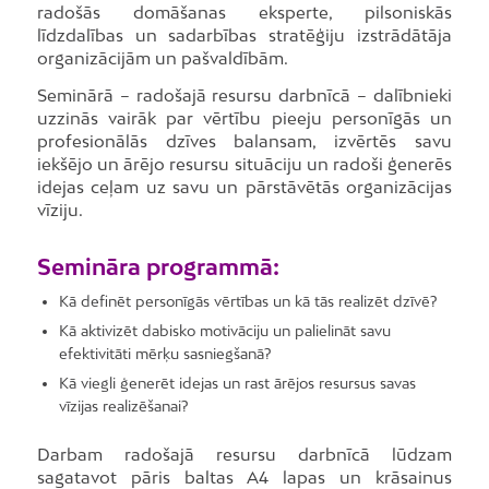
radošās domāšanas eksperte, pilsoniskās
līdzdalības un sadarbības stratēģiju izstrādātāja
organizācijām un pašvaldībām.
Seminārā – radošajā resursu darbnīcā – dalībnieki
uzzinās vairāk par vērtību pieeju personīgās un
profesionālās dzīves balansam, izvērtēs savu
iekšējo un ārējo resursu situāciju un radoši ģenerēs
idejas ceļam uz savu un pārstāvētās organizācijas
vīziju.
Semināra programmā:
Kā definēt personīgās vērtības un kā tās realizēt dzīvē?
Kā aktivizēt dabisko motivāciju un palielināt savu
efektivitāti mērķu sasniegšanā?
Kā viegli ģenerēt idejas un rast ārējos resursus savas
vīzijas realizēšanai?
Darbam radošajā resursu darbnīcā lūdzam
sagatavot pāris baltas A4 lapas un krāsainus