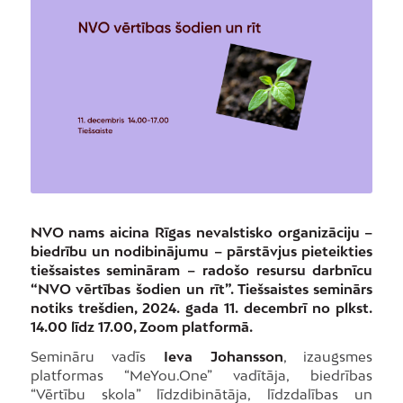
NVO nams aicina Rīgas nevalstisko organizāciju –
biedrību un nodibinājumu – pārstāvjus pieteikties
tiešsaistes semināram – radošo resursu darbnīcu
“NVO vērtības šodien un rīt”. Tiešsaistes seminārs
notiks trešdien, 2024. gada 11. decembrī no plkst.
14.00 līdz 17.00, Zoom platformā.
Semināru vadīs
Ieva Johansson
, izaugsmes
platformas “MeYou.One” vadītāja, biedrības
“Vērtību skola” līdzdibinātāja, līdzdalības un