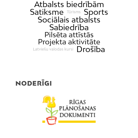
Atbalsts biedrībām
Satiksme
Sports
Tūrisms
Sociālais atbalsts
Sabiedrība
Pilsēta attīstās
Projekta aktivitāte
Drošība
Latviešu valodas kursi
NODERĪGI