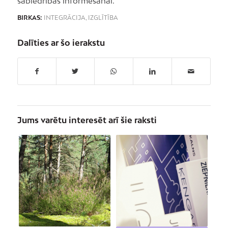
sabiedrības informēšanai.
BIRKAS:
INTEGRĀCIJA
,
IZGLĪTĪBA
Dalīties ar šo ierakstu
Jums varētu interesēt arī šie raksti