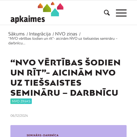
Sākums
Integrācija
NVO ziņas
/
/
/
“NVO vērtības šodien un rīt”- aicinām NVO uz tiešsaistes semināru –
darbnīcu...
“NVO VĒRTĪBAS ŠODIEN
UN RĪT”- AICINĀM NVO
UZ TIEŠSAISTES
SEMINĀRU – DARBNĪCU
NVO ZIŅAS
06/12/2024