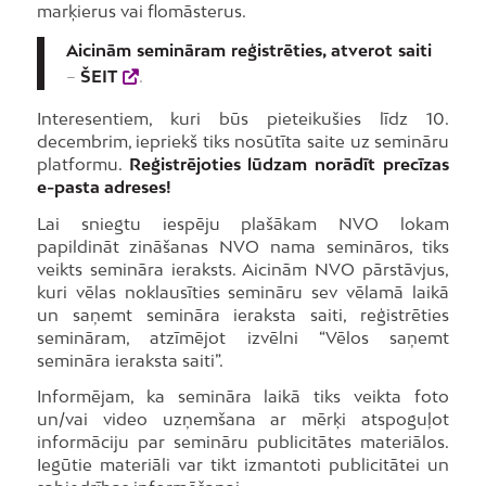
marķierus vai flomāsterus.
Aicinām semināram reģistrēties, atverot saiti
–
ŠEIT
.
Interesentiem, kuri būs pieteikušies līdz 10.
decembrim, iepriekš tiks nosūtīta saite uz semināru
platformu.
Reģistrējoties lūdzam norādīt precīzas
e-pasta adreses!
Lai sniegtu iespēju plašākam NVO lokam
papildināt zināšanas NVO nama semināros, tiks
veikts semināra ieraksts. Aicinām NVO pārstāvjus,
kuri vēlas noklausīties semināru sev vēlamā laikā
un saņemt semināra ieraksta saiti, reģistrēties
semināram, atzīmējot izvēlni “Vēlos saņemt
semināra ieraksta saiti”.
Informējam, ka semināra laikā tiks veikta foto
un/vai video uzņemšana ar mērķi atspoguļot
informāciju par semināru publicitātes materiālos.
Iegūtie materiāli var tikt izmantoti publicitātei un