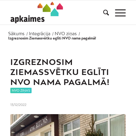
Sākums
Integrācija
NVO ziņas
/
/
/
Izgreznosim Ziemassvētku eglīti NVO nama pagalmā!
IZGREZNOSIM
ZIEMASSVĒTKU EGLĪTI
NVO NAMA PAGALMĀ!
NVO ZIŅAS
13/12/2022