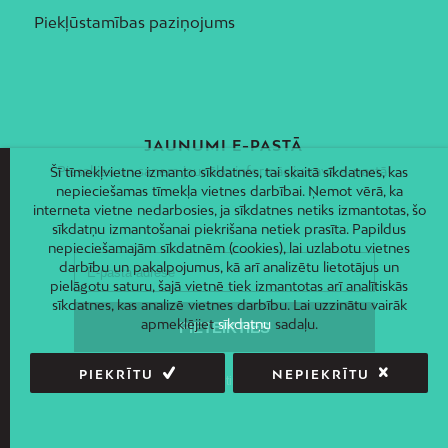
Piekļūstamības paziņojums
JAUNUMI E-PASTĀ
Piesakies un saņem jaunāko informāciju savā e-pastā!
Šī tīmekļvietne izmanto sīkdatnes, tai skaitā sīkdatnes, kas
nepieciešamas tīmekļa vietnes darbībai. Ņemot vērā, ka
interneta vietne nedarbosies, ja sīkdatnes netiks izmantotas, šo
sīkdatņu izmantošanai piekrišana netiek prasīta. Papildus
nepieciešamajām sīkdatnēm (cookies), lai uzlabotu vietnes
darbību un pakalpojumus, kā arī analizētu lietotājus un
pielāgotu saturu, šajā vietnē tiek izmantotas arī analītiskās
sīkdatnes, kas analizē vietnes darbību. Lai uzzinātu vairāk
apmeklējiet
sīkdatņu
sadaļu.
PIEKRĪTU
NEPIEKRĪTU