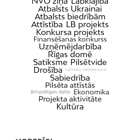
NVO ziņa
Labklājība
Atbalsts Ukrainai
Atbalsts biedrībām
Attīstība
LB projekts
Konkursa projekts
Finansēšanas konkurss
Uzņēmējdarbība
Rīgas domē
Satiksme
Pilsētvide
Drošība
Latviešu valodas kursi
Sabiedrība
Pilsēta attīstās
Ekonomika
Brīvprātīgais darbs
Projekta aktivitāte
Kultūra