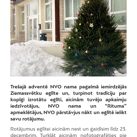
Trešajā adventē NVO nama pagalmā iemirdzējās
Ziemassvētku eglīte un, turpinot tradīciju par
kopīgi izrotātu eglīti, aicinām tuvējo apkaimju
iedzīvotājus, NVO nama un “Rituma”
apmeklētājus, NVO pārstāvjus nākt un eglītē ielikt
savu rotājumu.
Rotājumus eglītei aicinām nest un gaidīsim līdz 23.
decembrim. Turklāt aicinām nofotografēties pie