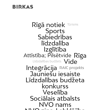
BIRKAS
Rīgā notiek
Tūrisms
Sports
Sabiedrības
līdzdalība
Izglītība
Rīga
Attīstība; Pilsētvide
Vide
Līdzdalības budžets
Integrācija
RAIC projekts
Jauniešu iesaiste
Līdzdalības budžeta
konkurss
Veselība
Sociālais atbalsts
NVO nams