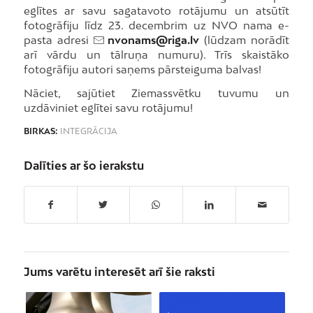
eglītes ar savu sagatavoto rotājumu un atsūtīt
fotogrāfiju līdz 23. decembrim uz NVO nama e-
pasta adresi
nvonams@riga.lv
(lūdzam norādīt
arī vārdu un tālruņa numuru). Trīs skaistāko
fotogrāfiju autori saņems pārsteiguma balvas!
Nāciet, sajūtiet Ziemassvētku tuvumu un
uzdāviniet eglītei savu rotājumu!
BIRKAS:
INTEGRĀCIJA
Dalīties ar šo ierakstu
Jums varētu interesēt arī šie raksti