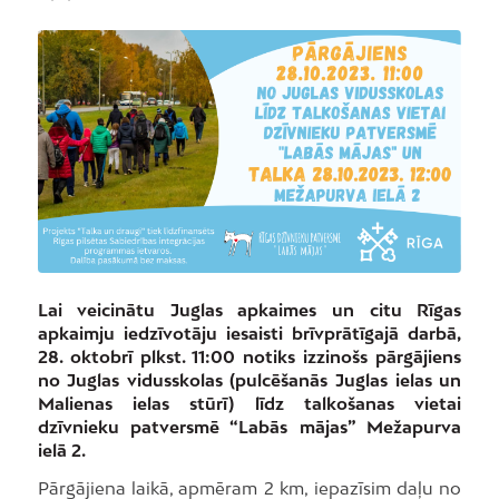
Lai veicinātu Juglas apkaimes un citu Rīgas
apkaimju iedzīvotāju iesaisti brīvprātīgajā darbā,
28. oktobrī plkst. 11:00 notiks izzinošs pārgājiens
no Juglas vidusskolas (pulcēšanās Juglas ielas un
Malienas ielas stūrī) līdz talkošanas vietai
dzīvnieku patversmē “Labās mājas” Mežapurva
ielā 2.
Pārgājiena laikā, apmēram 2 km, iepazīsim daļu no