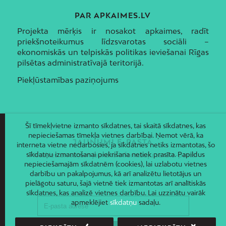
PAR APKAIMES.LV
Projekta mērķis ir nosakot apkaimes, radīt
priekšnoteikumus līdzsvarotas sociāli –
ekonomiskās un telpiskās politikas ieviešanai Rīgas
pilsētas administratīvajā teritorijā.
Piekļūstamības paziņojums
Šī tīmekļvietne izmanto sīkdatnes, tai skaitā sīkdatnes, kas
nepieciešamas tīmekļa vietnes darbībai. Ņemot vērā, ka
JAUNUMI E-PASTĀ
interneta vietne nedarbosies, ja sīkdatnes netiks izmantotas, šo
sīkdatņu izmantošanai piekrišana netiek prasīta. Papildus
Piesakies un saņem jaunāko informāciju savā e-pastā!
nepieciešamajām sīkdatnēm (cookies), lai uzlabotu vietnes
darbību un pakalpojumus, kā arī analizētu lietotājus un
pielāgotu saturu, šajā vietnē tiek izmantotas arī analītiskās
sīkdatnes, kas analizē vietnes darbību. Lai uzzinātu vairāk
apmeklējiet
sīkdatņu
sadaļu.