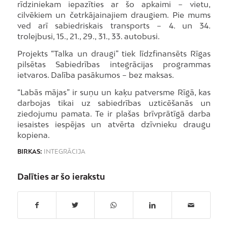
rīdziniekam iepazīties ar šo apkaimi – vietu,
cilvēkiem un četrkājainajiem draugiem. Pie mums
ved arī sabiedriskais transports – 4. un 34.
trolejbusi, 15., 21., 29., 31., 33. autobusi.
Projekts “Talka un draugi” tiek līdzfinansēts Rīgas
pilsētas Sabiedrības integrācijas programmas
ietvaros. Dalība pasākumos – bez maksas.
“Labās mājas” ir suņu un kaķu patversme Rīgā, kas
darbojas tikai uz sabiedrības uzticēšanās un
ziedojumu pamata. Te ir plašas brīvprātīgā darba
iesaistes iespējas un atvērta dzīvnieku draugu
kopiena.
BIRKAS:
INTEGRĀCIJA
Dalīties ar šo ierakstu