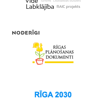
Vide
Tūrisms
Līdzdalības budžets
Labklājība
RAIC projekts
NODERĪGI