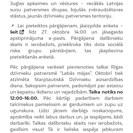
Juglas apkaimes un vēstures – vecākās Latvijas
suņu patversmes drupas, bijušās zvēraudzētavas
stāstus, jaunās dzīvnieku patversmes teritoriju.
📌 Lai pieteiktos pārgājienam, jāaizpilda anketa –
šeit
līdz 27. oktobra 14:00 un jāsagaida
apstiprinājuma e-pasts. Pārgājiena dalībnieku
skaits ir ierobežots, priekšroka tiks dota sociālā
riska grupu pārstāvjiem, tas jāapliecina
pieteikšanās anketā.
Pēc pārgājiena varēsiet pievienoties talkai Rīgas
dzīvnieku patversmē “Labās mājas”. Oktobrī tiek
atzīmēta Starptautiskā Dzīvnieku aizsardzības
diena. Sakopsim patversmi, padomājot par astaiņu
un ķepaiņu ikdienu un vajadzībām.
Talka notiks no
12:00-16:00.
Pēc kārtīgi padarītiem darbiem
talciniekus pamielosim ar gardumiem un zupu uz
ugunskura. Līdzi jāņem darbīgs noskaņojums,
apņēmība veikt labus darbus un, ja iespējams, kādi
darbarīki. Talkas dalībnieku skaits nav ierobežots,
gaidīsim visus! Tā ir lieliska iespēja jebkuram