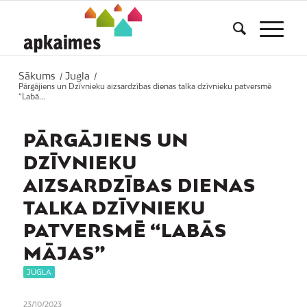
Sākums
Jugla
/
/
Pārgājiens un Dzīvnieku aizsardzības dienas talka dzīvnieku patversmē
“Labā...
PĀRGĀJIENS UN
DZĪVNIEKU
AIZSARDZĪBAS DIENAS
TALKA DZĪVNIEKU
PATVERSMĒ “LABĀS
MĀJAS”
JUGLA
23/10/2023