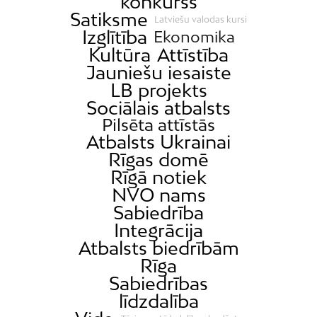
konkurss
Satiksme
Latviešu valodas kursi
Izglītība
Ekonomika
Kultūra
Attīstība
Jauniešu iesaiste
LB projekts
Sociālais atbalsts
Pilsēta attīstās
Atbalsts Ukrainai
Rīgas domē
Rīgā notiek
NVO nams
Sabiedrība
Integrācija
Atbalsts biedrībām
Rīga
Sabiedrības
līdzdalība