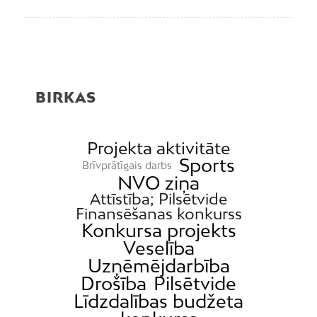
BIRKAS
Projekta aktivitāte
Sports
Brīvprātīgais darbs
NVO ziņa
Attīstība; Pilsētvide
Finansēšanas konkurss
Konkursa projekts
Veselība
Uzņēmējdarbība
Drošība
Pilsētvide
Līdzdalības budžeta