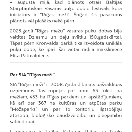
– augusta mijā, kad plānots otrais Baltijas
Starptautiskais Vasaras puķu dobju festivāls, kura
iniciators ir “Rīgas meži”. Šogad šis pasākums
plānots vēl plašāks nekā pērn.
2023.gadā “Rīgas mežu” vasaras puķu dobes bija
veltītas Dziesmu un deju svētku 150.gadskārtai.
Tāpat pērn Kronvalda parkā tika izveidota unikāla
puķu dobe, ko īpaši šai vietai radīja māksliniece
Elita Patmalniece.
Par SIA “Rīgas meži”
SIA “Rīgas meži” ir 2008. gadā dibināts pašvaldības
uzņēmums. Tas rūpējas par apm. 63 tūkst. ha
mežiem, 453 ha Rīgas parkiem un apstādījumiem,
kā arī par 367 ha kultūras un atpūtas parku
“Mežaparks” un par šo teritoriju ilgtspējīgu
attīstību, bioloģisko daudzveidību un pieejamību
sabiedrībai.
Uzņēmumā ir Juglas, Katrīnas, Rīgas un Tīreļu