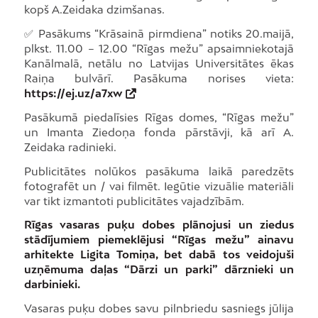
kopš A.Zeidaka dzimšanas.
✅ Pasākums “Krāsainā pirmdiena” notiks 20.maijā,
plkst. 11.00 – 12.00 “Rīgas mežu” apsaimniekotajā
Kanālmalā, netālu no Latvijas Universitātes ēkas
Raiņa bulvārī. Pasākuma norises vieta:
https://ej.uz/a7xw
Pasākumā piedalīsies Rīgas domes, “Rīgas mežu”
un Imanta Ziedoņa fonda pārstāvji, kā arī A.
Zeidaka radinieki.
Publicitātes nolūkos pasākuma laikā paredzēts
fotografēt un / vai filmēt. Iegūtie vizuālie materiāli
var tikt izmantoti publicitātes vajadzībām.
Rīgas vasaras puķu dobes plānojusi un ziedus
stādījumiem piemeklējusi “Rīgas mežu” ainavu
arhitekte Ligita Tomiņa, bet dabā tos veidojuši
uzņēmuma daļas “Dārzi un parki” dārznieki un
darbinieki.
Vasaras puķu dobes savu pilnbriedu sasniegs jūlija