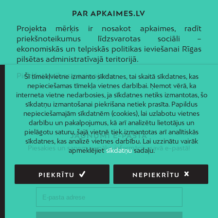
PAR APKAIMES.LV
Projekta mērķis ir nosakot apkaimes, radīt
priekšnoteikumus līdzsvarotas sociāli –
ekonomiskās un telpiskās politikas ieviešanai Rīgas
pilsētas administratīvajā teritorijā.
Piekļūstamības paziņojums
Šī tīmekļvietne izmanto sīkdatnes, tai skaitā sīkdatnes, kas
nepieciešamas tīmekļa vietnes darbībai. Ņemot vērā, ka
interneta vietne nedarbosies, ja sīkdatnes netiks izmantotas, šo
sīkdatņu izmantošanai piekrišana netiek prasīta. Papildus
nepieciešamajām sīkdatnēm (cookies), lai uzlabotu vietnes
darbību un pakalpojumus, kā arī analizētu lietotājus un
pielāgotu saturu, šajā vietnē tiek izmantotas arī analītiskās
JAUNUMI E-PASTĀ
sīkdatnes, kas analizē vietnes darbību. Lai uzzinātu vairāk
Piesakies un saņem jaunāko informāciju savā e-pastā!
apmeklējiet
sīkdatņu
sadaļu.
PIEKRĪTU
NEPIEKRĪTU