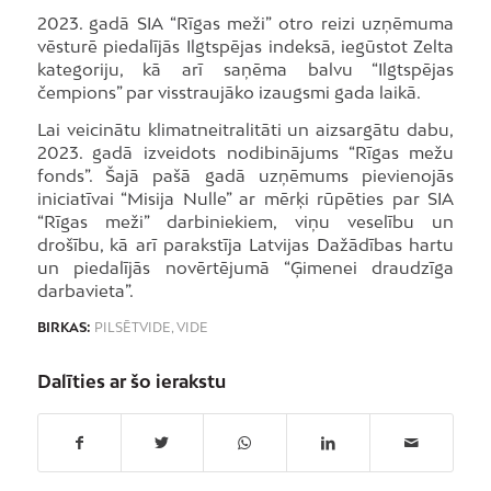
2023. gadā SIA “Rīgas meži” otro reizi uzņēmuma
vēsturē piedalījās Ilgtspējas indeksā, iegūstot Zelta
kategoriju, kā arī saņēma balvu “Ilgtspējas
čempions” par visstraujāko izaugsmi gada laikā.
Lai veicinātu klimatneitralitāti un aizsargātu dabu,
2023. gadā izveidots nodibinājums “Rīgas mežu
fonds”. Šajā pašā gadā uzņēmums pievienojās
iniciatīvai “Misija Nulle” ar mērķi rūpēties par SIA
“Rīgas meži” darbiniekiem, viņu veselību un
drošību, kā arī parakstīja Latvijas Dažādības hartu
un piedalījās novērtējumā “Ģimenei draudzīga
darbavieta”.
BIRKAS:
PILSĒTVIDE
,
VIDE
Dalīties ar šo ierakstu