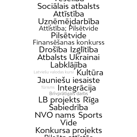
Sociālais atbalsts
Attīstība
Uzņēmējdarbība
Attīstība; Pilsētvide
Pilsētvide
Finansēšanas konkurss
Drošība
Izglītība
Atbalsts Ukrainai
Labklājība
Kultūra
Latviešu valodas kursi
Jauniešu iesaiste
Integrācija
Tūrisms
Brīvprātīgais darbs
LB projekts
Rīga
Sabiedrība
NVO nams
Sports
Vide
Konkursa projekts