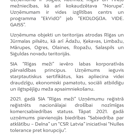
mežniecības, kā arī kokaudzētava “Norupe”.
Uzņēmumam ir vides izglītības centrs un
programma “EkVidO” jeb “EKOLOĢIJA. VIDE.
GAISS”.
Uzņēmuma objekti un teritorijas atrodas Rīgas un
Jūrmalas pilsētu, kā arī Ādažu, Ķekavas, Limbažu,
Mārupes, Ogres, Olaines, Ropažu, Salaspils un
Siguldas novadu teritorijās.
SIA “Rīgas meži” ievēro labas korporatīvās
pārvaldības principus. Uzņēmums ieguvis
starptautiskus sertifikātus, kas apliecina videi
draudzīgu, ekonomiski pamatotu, sociāli atbildīgu
un ilgtspējīgu meža apsaimniekošanu.
2021. gadā SIA “Rīgas meži” Uzņēmumu reģistrā
reģistrēts nacionālajai drošībai nozīmīgas
komercsabiedrības statuss. Tāpat 2021. gadā
uzņēmums pievienojās biedrības “Sabiedrība par
atklātību – Delna” un “CSR Latvia” iniciatīvai “Nulles
tolerance pret korupciju”.