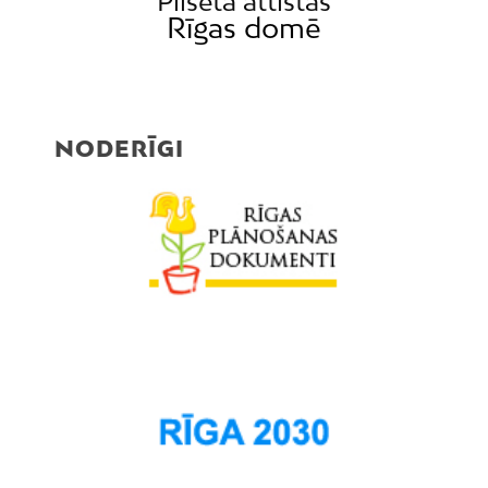
Pilsēta attīstās
Rīgas domē
NODERĪGI