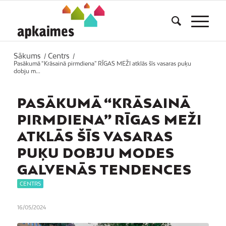
Sākums
Centrs
/
/
Pasākumā “Krāsainā pirmdiena” RĪGAS MEŽI atklās šīs vasaras puķu
dobju m...
PASĀKUMĀ “KRĀSAINĀ
PIRMDIENA” RĪGAS MEŽI
ATKLĀS ŠĪS VASARAS
PUĶU DOBJU MODES
GALVENĀS TENDENCES
CENTRS
16/05/2024