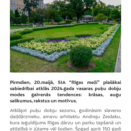
Pirmdien, 20.maijā, SIA “Rīgas meži” plašākai
sabiedrībai atklās 2024.gada vasaras puķu dobju
modes galvenās tendences: krāsas, augu
salikumus, rakstus un motīvus.
Atklājot puķu dobju sezonu, godināsim slaveno
daiļdārznieku, ainavu arhitektu Andreju Zeidaku,
kura ieguldījums Rīgas dārzu un parku tapšanā un
attīstībā ir jūtams vēl šodien. Šogad aprit 150 gadi