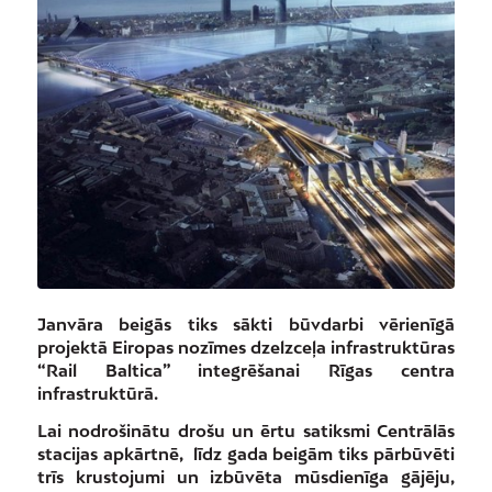
Janvāra beigās tiks sākti būvdarbi vērienīgā
projektā
Eiropas nozīmes dzelzceļa infrastruktūras
“Rail Baltica” integrēšanai Rīgas centra
infrastruktūrā.
Lai nodrošinātu drošu un ērtu satiksmi Centrālās
stacijas apkārtnē,
līdz gada beigām tiks pārbūvēti
trīs krustojumi un izbūvēta mūsdienīga gājēju,