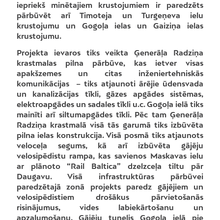
iepriekš minētajiem krustojumiem ir paredzēts
pārbūvēt arī Timoteja un Turgeņeva ielu
krustojumu un Gogoļa ielas un Gaiziņa ielas
krustojumu.
Projekta ievaros tiks veikta Ģenerāļa Radziņa
krastmalas pilna pārbūve, kas ietver visas
apakšzemes un citas inženiertehniskās
komunikācijas – tiks atjaunoti ārējie ūdensvada
un kanalizācijas tīkli, gāzes apgādes sistēmas,
elektroapgādes un sadales tīkli u.c. Gogoļa ielā tiks
mainīti arī siltumapgādes tīkli. Pēc tam Ģenerāļa
Radziņa krastmalā visā tās garumā tiks izbūvēta
pilna ielas konstrukcija. Visā posmā tiks atjaunots
veloceļa segums, kā arī izbūvēta gājēju
velosipēdistu rampa, kas savienos Maskavas ielu
ar plānoto “Rail Baltica” dzelzceļa tiltu pār
Daugavu. Visā infrastruktūras pārbūvei
paredzētajā zonā projekts paredz gājējiem un
velosipēdistiem drošākus pārvietošanās
risinājumus, vides labiekārtošanu un
apzaļumošanu. Gājēju tunelis Gogoļa ielā pie