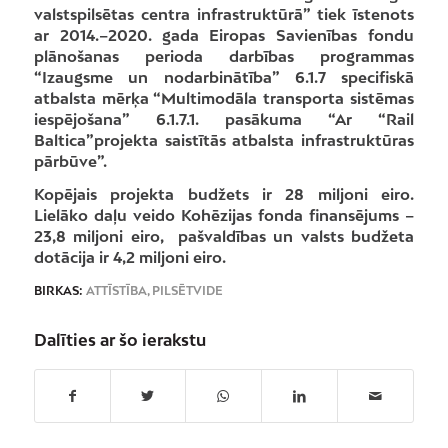
valstspilsētas centra infrastruktūrā” tiek īstenots
ar 2014.–2020. gada Eiropas Savienības fondu
plānošanas perioda darbības programmas
“Izaugsme un nodarbinātība” 6.1.7 specifiskā
atbalsta mērķa “Multimodāla transporta sistēmas
iespējošana” 6.1.7.1. pasākuma “Ar “Rail
Baltica”projekta saistītās atbalsta infrastruktūras
pārbūve”.
Kopējais projekta budžets ir 28 miljoni eiro.
Lielāko daļu veido Kohēzijas fonda finansējums –
23,8 miljoni eiro, pašvaldības un valsts budžeta
dotācija ir 4,2 miljoni eiro.
BIRKAS:
ATTĪSTĪBA
,
PILSĒTVIDE
Dalīties ar šo ierakstu