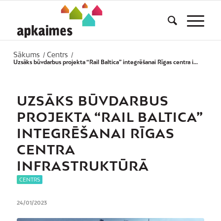
Sākums
Centrs
/
/
Uzsāks būvdarbus projekta “Rail Baltica” integrēšanai Rīgas centra i...
UZSĀKS BŪVDARBUS
PROJEKTA “RAIL BALTICA”
INTEGRĒŠANAI RĪGAS
CENTRA
INFRASTRUKTŪRĀ
CENTRS
24/01/2023