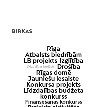
BIRKAS
Rīga
Atbalsts biedrībām
LB projekts
Izglītība
Drošība
Līdzdalības budžets
Rīgas domē
Jauniešu iesaiste
Konkursa projekts
Līdzdalības budžeta
konkurss
Finansēšanas konkurss