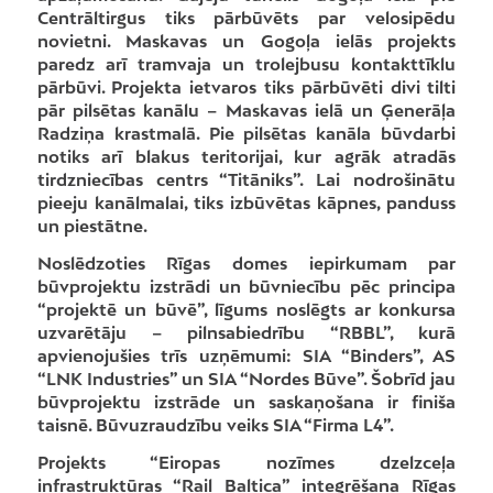
Centrāltirgus tiks pārbūvēts par velosipēdu
novietni. Maskavas un Gogoļa ielās projekts
paredz arī tramvaja un trolejbusu kontakttīklu
pārbūvi. Projekta ietvaros tiks pārbūvēti divi tilti
pār pilsētas kanālu – Maskavas ielā un Ģenerāļa
Radziņa krastmalā. Pie pilsētas kanāla būvdarbi
notiks arī blakus teritorijai, kur agrāk atradās
tirdzniecības centrs “Titāniks”. Lai nodrošinātu
pieeju kanālmalai, tiks izbūvētas kāpnes, panduss
un piestātne.
Noslēdzoties Rīgas domes iepirkumam par
būvprojektu izstrādi un būvniecību pēc principa
“projektē un būvē”, līgums noslēgts ar konkursa
uzvarētāju – pilnsabiedrību “RBBL”, kurā
apvienojušies trīs uzņēmumi: SIA “Binders”, AS
“LNK Industries” un SIA “Nordes Būve”. Šobrīd jau
būvprojektu izstrāde un saskaņošana ir finiša
taisnē. Būvuzraudzību veiks SIA “Firma L4”.
Projekts “Eiropas nozīmes dzelzceļa
infrastruktūras “Rail Baltica” integrēšana Rīgas