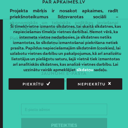
PAR APKAIMES.LV
Projekta mērķis ir nosakot apkaimes, radīt
priekšnoteikumus līdzsvarotas sociāli –
ekonomiskās un telpiskās politikas ieviešanai
Šī tīmekļvietne izmanto sīkdatnes, tai skaitā sīkdatnes, kas
Rīgas pilsētas administratīvajā teritorijā.
nepieciešamas tīmekļa vietnes darbībai. Ņemot vērā, ka
interneta vietne nedarbosies, ja sīkdatnes netiks
Piekļūstamības paziņojums
izmantotas, šo sīkdatņu izmantošanai piekrišana netiek
prasīta. Papildus nepieciešamajām sīkdatnēm (cookies), lai
uzlabotu vietnes darbību un pakalpojumus, kā arī analizētu
lietotājus un pielāgotu saturu, šajā vietnē tiek izmantotas
arī analītiskās sīkdatnes, kas analizē vietnes darbību. Lai
uzzinātu vairāk apmeklējiet
sīkdatņu
sadaļu.
JAUNUMI E-PASTĀ
Piesakies un saņem jaunāko informāciju savā e-pastā!
PIEKRĪTU
NEPIEKRĪTU