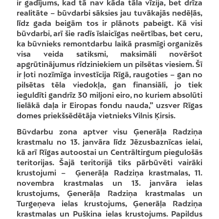
ir gadījums, kad tā nav kāda tāla vīzija, bet drīza
realitāte – būvdarbi sāksies jau tuvākajās nedēļās,
līdz gada beigām tos ir plānots pabeigt. Kā visi
būvdarbi, arī šie radīs īslaicīgas neērtības, bet ceru,
ka būvnieks remontdarbu laikā prasmīgi organizēs
visa veida satiksmi, maksimāli novēršot
apgrūtinājumus rīdziniekiem un pilsētas viesiem. Šī
ir ļoti nozīmīga investīcija Rīgā, raugoties – gan no
pilsētas tēla viedokļa, gan finansiāli, jo tiek
ieguldīti gandrīz 30 miljoni eiro, no kuriem absolūti
lielākā daļa ir Eiropas fondu nauda,” uzsver Rīgas
domes priekšsēdētāja vietnieks Vilnis Ķirsis.
Būvdarbu zona aptver visu Ģenerāļa Radziņa
krastmalu no 13. janvāra līdz Jēzusbaznīcas ielai,
kā arī Rīgas autoostai un Centrāltirgum piegulošās
teritorijas. Šajā teritorijā tiks pārbūvēti vairāki
krustojumi – Ģenerāļa Radziņa krastmalas, 11.
novembra krastmalas un 13. janvāra ielas
krustojums, Ģenerāļa Radziņa krastmalas un
Turgeņeva ielas krustojums, Ģenerāļa Radziņa
krastmalas un Puškina ielas krustojums. Papildus