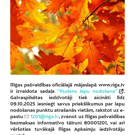
Rīgas pašvaldības oficiālajā mājaslapā www.riga.lv
ir izveidota sadaļa
“Rudens lapu nodošana”
.
Galvaspilsētas iedzīvotāji tiek aicināti līdz
09.10.2025 iesniegt savus priekšlikumus par lapu
nodošanas punktu atrašanās vietām, rakstot uz e-
pastu
1201@riga.lv
, zvanot uz Rīgas pašvaldības
bezmaksas informatīvo tālruni 80001201, vai arī
vēršoties tuvākajā Rīgas Apkaimju iedzīvotāju