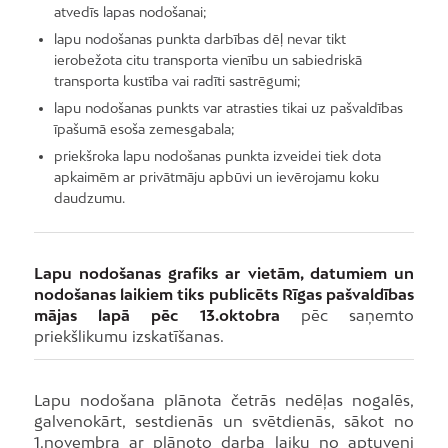
atvedīs lapas nodošanai;
lapu nodošanas punkta darbības dēļ nevar tikt
ierobežota citu transporta vienību un sabiedriskā
transporta kustība vai radīti sastrēgumi;
lapu nodošanas punkts var atrasties tikai uz pašvaldības
īpašumā esoša zemesgabala;
priekšroka lapu nodošanas punkta izveidei tiek dota
apkaimēm ar privātmāju apbūvi un ievērojamu koku
daudzumu.
Lapu nodošanas grafiks ar vietām, datumiem un
nodošanas laikiem tiks publicēts Rīgas pašvaldības
mājas lapā pēc 13.oktobra
pēc saņemto
priekšlikumu izskatīšanas.
Lapu nodošana plānota četrās nedēļas nogalēs,
galvenokārt, sestdienās un svētdienās, sākot no
1.novembra ar plānoto darba laiku no aptuveni