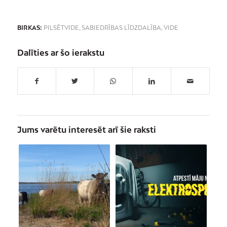
BIRKAS:
PILSĒTVIDE
,
SABIEDRĪBAS LĪDZDALĪBA
,
VIDE
Dalīties ar šo ierakstu
Jums varētu interesēt arī šie raksti