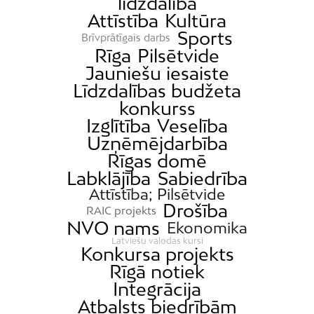
līdzdalība
Attīstība
Kultūra
Sports
Brīvprātīgais darbs
Rīga
Pilsētvide
Jauniešu iesaiste
Līdzdalības budžeta
konkurss
Izglītība
Veselība
Uzņēmējdarbība
Rīgas domē
Labklājība
Sabiedrība
Attīstība; Pilsētvide
Drošība
RAIC projekts
NVO nams
Ekonomika
Latviešu valodas kursi
Konkursa projekts
Rīgā notiek
Integrācija
Atbalsts biedrībām