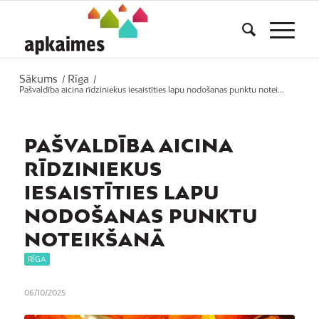
Sākums
Rīga
/
/
Pašvaldība aicina rīdziniekus iesaistīties lapu nodošanas punktu notei...
PAŠVALDĪBA AICINA
RĪDZINIEKUS
IESAISTĪTIES LAPU
NODOŠANAS PUNKTU
NOTEIKŠANĀ
RĪGA
06/10/2025