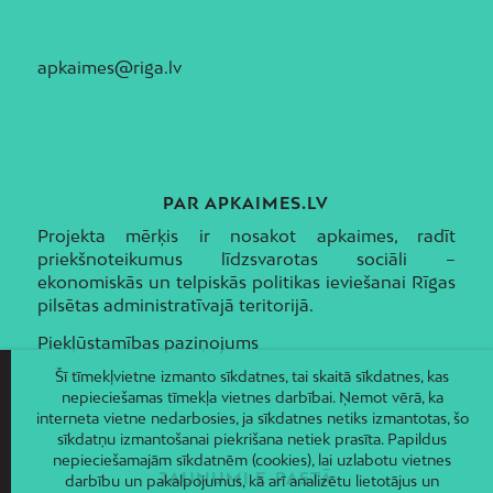
apkaimes@riga.lv
PAR APKAIMES.LV
Projekta mērķis ir nosakot apkaimes, radīt
priekšnoteikumus līdzsvarotas sociāli –
ekonomiskās un telpiskās politikas ieviešanai Rīgas
pilsētas administratīvajā teritorijā.
Piekļūstamības paziņojums
Šī tīmekļvietne izmanto sīkdatnes, tai skaitā sīkdatnes, kas
nepieciešamas tīmekļa vietnes darbībai. Ņemot vērā, ka
interneta vietne nedarbosies, ja sīkdatnes netiks izmantotas, šo
sīkdatņu izmantošanai piekrišana netiek prasīta. Papildus
nepieciešamajām sīkdatnēm (cookies), lai uzlabotu vietnes
JAUNUMI E-PASTĀ
darbību un pakalpojumus, kā arī analizētu lietotājus un