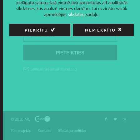
pielāgotu saturu, šajā vietnē tiek izmantotas arī analītiskās
Piesakies un saņem jaunāko informāciju savā e-pastā!
sīkdatnes, kas analizē vietnes darbību. Lai uzzinātu vairāk
apmeklējiet
sīkdatņu
sadaļu.
PIEKRĪTU
NEPIEKRĪTU
© 2026 AIC
Par projektu
Kontakti
Sīkdatņu politika