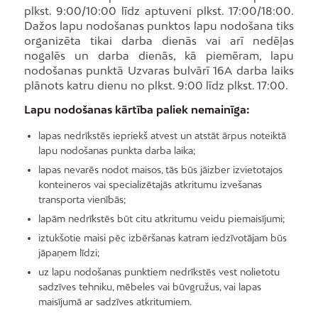
plkst. 9:00/10:00 līdz aptuveni plkst. 17:00/18:00.
Dažos lapu nodošanas punktos lapu nodošana tiks
organizēta tikai darba dienās vai arī nedēļas
nogalēs un darba dienās, kā piemēram, lapu
nodošanas punktā Uzvaras bulvārī 16A darba laiks
plānots katru dienu no plkst. 9:00 līdz plkst. 17:00.
Lapu nodošanas kārtība paliek nemainīga:
lapas nedrīkstēs iepriekš atvest un atstāt ārpus noteiktā
lapu nodošanas punkta darba laika;
lapas nevarēs nodot maisos, tās būs jāizber izvietotajos
konteineros vai specializētajās atkritumu izvešanas
transporta vienībās;
lapām nedrīkstēs būt citu atkritumu veidu piemaisījumi;
iztukšotie maisi pēc izbēršanas katram iedzīvotājam būs
jāpaņem līdzi;
uz lapu nodošanas punktiem nedrīkstēs vest nolietotu
sadzīves tehniku, mēbeles vai būvgružus, vai lapas
maisījumā ar sadzīves atkritumiem.