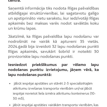
centrā.
Saņemtā informācija tiks nodota Rīgas pašvaldības
atbildīgajai struktūrvienībai, lai sagatavotu galīgo
un apstiprināto vietu sarakstu, kur iedzīvotāji Rīgas
apkaimēs bez maksas varēs nodot savāktās koku
un krūmu lapas.
Jāatzīmē, ka Rīgas pašvaldība lapu nodošanu var
nodrošināt ne vairāk kā aptuveni 35 vietās.
2024.gadā bija izveidoti 32 lapu nodošanas punkti
Rīgas apkaimēs, savukārt šobrīd ir noteikti 30
provizoriskie lapu nodošanas punkti.
Iesniedzot priekšlikumus par vēlamo lapu
nodošanas punktu izvietojumu, jāņem vērā, ka
lapu nodošanas punktā:
jābūt iespējai apstāties un stāvēt 2-3 specializētajām
atkritumu izvešanas transporta vienībām un/vai jābūt
iespējai novietot liela izmēra atkritumu konteinerus (10-
30 m3),
jābūt iespējai apstāties vairākām transporta vienībām, kas