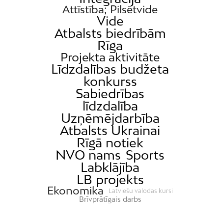
Attīstība; Pilsētvide
Vide
Atbalsts biedrībām
Rīga
Projekta aktivitāte
Līdzdalības budžeta
konkurss
Sabiedrības
līdzdalība
Uzņēmējdarbība
Atbalsts Ukrainai
Rīgā notiek
NVO nams
Sports
Labklājība
LB projekts
Ekonomika
Latviešu valodas kursi
Brīvprātīgais darbs