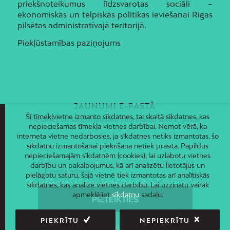
priekšnoteikumus līdzsvarotas sociāli –
ekonomiskās un telpiskās politikas ieviešanai Rīgas
pilsētas administratīvajā teritorijā.
Piekļūstamības paziņojums
JAUNUMI E-PASTĀ
Šī tīmekļvietne izmanto sīkdatnes, tai skaitā sīkdatnes, kas
Piesakies un saņem jaunāko informāciju savā e-pastā!
nepieciešamas tīmekļa vietnes darbībai. Ņemot vērā, ka
interneta vietne nedarbosies, ja sīkdatnes netiks izmantotas, šo
sīkdatņu izmantošanai piekrišana netiek prasīta. Papildus
nepieciešamajām sīkdatnēm (cookies), lai uzlabotu vietnes
darbību un pakalpojumus, kā arī analizētu lietotājus un
pielāgotu saturu, šajā vietnē tiek izmantotas arī analītiskās
sīkdatnes, kas analizē vietnes darbību. Lai uzzinātu vairāk
apmeklējiet
sīkdatņu
sadaļu.
PIEKRĪTU
NEPIEKRĪTU