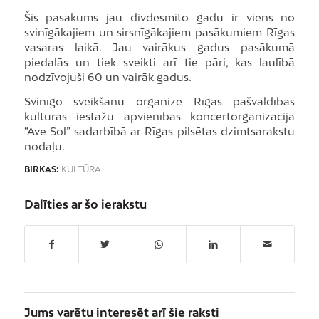
Šis pasākums jau divdesmito gadu ir viens no
svinīgākajiem un sirsnīgākajiem pasākumiem Rīgas
vasaras laikā. Jau vairākus gadus pasākumā
piedalās un tiek sveikti arī tie pāri, kas laulībā
nodzīvojuši 60 un vairāk gadus.
Svinīgo sveikšanu organizē Rīgas pašvaldības
kultūras iestāžu apvienības koncertorganizācija
“Ave Sol” sadarbībā ar Rīgas pilsētas dzimtsarakstu
nodaļu.
BIRKAS:
KULTŪRA
Dalīties ar šo ierakstu
Jums varētu interesēt arī šie raksti