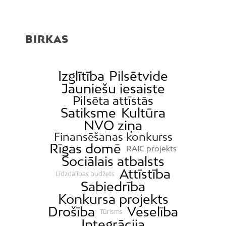
BIRKAS
Izglītība
Pilsētvide
Jauniešu iesaiste
Pilsēta attīstās
Satiksme
Kultūra
NVO ziņa
Finansēšanas konkurss
Rīgas domē
RAIC projekts
Sociālais atbalsts
Attīstība
Līdzdalības budžets
Sabiedrība
Konkursa projekts
Drošība
Veselība
Tūrisms
Integrācija