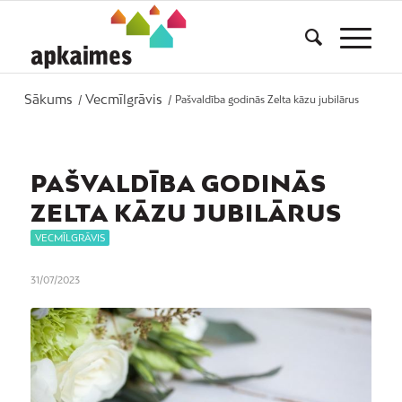
Sākums
Vecmīlgrāvis
/
/
Pašvaldība godinās Zelta kāzu jubilārus
PAŠVALDĪBA GODINĀS
ZELTA KĀZU JUBILĀRUS
VECMĪLGRĀVIS
31/07/2023