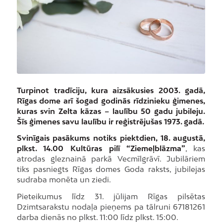
Turpinot tradīciju, kura aizsākusies 2003. gadā,
Rīgas dome arī šogad godinās rīdzinieku ģimenes,
kuras svin Zelta kāzas – laulību 50 gadu jubileju.
Šīs ģimenes savu laulību ir reģistrējušas 1973. gadā.
Svinīgais pasākums notiks piektdien, 18. augustā,
plkst. 14.00 Kultūras pilī “Ziemeļblāzma”
, kas
atrodas gleznainā parkā Vecmīlgrāvī. Jubilāriem
tiks pasniegts Rīgas domes Goda raksts, jubilejas
sudraba monēta un ziedi.
Pieteikumus līdz 31. jūlijam Rīgas pilsētas
Dzimtsarakstu nodaļa pieņems pa tālruni 67181261
darba dienās no plkst. 11:00 līdz plkst. 15:00.