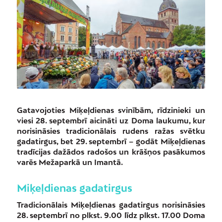
Gatavojoties Miķeļdienas svinībām, rīdzinieki un
viesi 28. septembrī aicināti uz Doma laukumu, kur
norisināsies tradicionālais rudens ražas svētku
gadatirgus, bet
29. septembrī – godāt Miķeļdienas
tradīcijas dažādos radošos un krāšņos pasākumos
varēs Mežaparkā un Imantā.
Miķeļdienas gadatirgus
Tradicionālais Miķeļdienas gadatirgus norisināsies
28. septembrī no plkst. 9.00 līdz plkst. 17.00 Doma