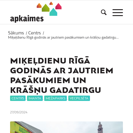
Sākums
Centrs
/
/
Miķeļdienu Rīgā godinās ar jautriem pasākumiem un krāšņu gadatirgu...
MIĶEĻDIENU RĪGĀ
GODINĀS AR JAUTRIEM
PASĀKUMIEM UN
KRĀŠŅU GADATIRGU
CENTRS
,
IMANTA
,
MEŽAPARKS
,
VECPILSĒTA
27/09/2024