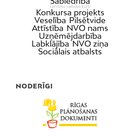
Sabiedrība
Latviešu valodas kursi
Konkursa projekts
Veselība
Pilsētvide
Attīstība
NVO nams
Uzņēmējdarbība
Labklājība
NVO ziņa
Sociālais atbalsts
NODERĪGI