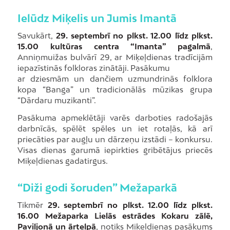
Ielūdz Miķelis un Jumis Imantā
Savukārt,
29. septembrī no plkst. 12.00 līdz plkst.
15.00 kultūras centra “Imanta” pagalmā
,
Anniņmuižas bulvārī 29, ar Miķeļdienas tradīcijām
iepazīstinās folkloras zinātāji. Pasākumu
ar dziesmām un dančiem uzmundrinās folklora
kopa “Banga” un tradicionālās mūzikas grupa
“Dārdaru muzikanti”.
Pasākuma apmeklētāji varēs darboties radošajās
darbnīcās, spēlēt spēles un iet rotaļās, kā arī
priecāties par augļu un dārzeņu izstādi – konkursu.
Visas dienas garumā iepirkties gribētājus priecēs
Miķeļdienas gadatirgus.
“Diži godi šoruden” Mežaparkā
Tikmēr
29. septembrī no plkst. 12.00 līdz plkst.
16.00 Mežaparka Lielās estrādes Kokaru zālē,
Paviljonā un ārtelpā
, notiks Miķeļdienas pasākums