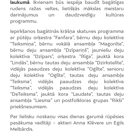
laukumā
. Ikvienam būs iespēja baudīt bagātīgas
rudens ražas veltes, lietišķās mākslas meistaru
darinājumus un daudzveidīgu kultūras
programmu.
Iepirkšanos bagātinās krāšņa skatuves programma
ar pūtēju orķestra “Fanfara”, bērnu deju kolektīva
“Teiksmiņa”, bērnu vokālā ansambļa “Magonīte”,
bērnu deju ansambļa “Dzīpariņš”, jauniešu deju
kolektīva “Dzīpars”, orķestra “Rīga”, jauktā kora
“Lindås”, bērnu tautas deju ansambļa “Dzirkstelīte”,
vidējās paaudzes deju kolektīva “Oglīte”, senioru
deju kolektīva “Oglīte”, tautas deju ansambļa
“Teiksma”, vidējās paaudzes deju kolektīva
“Teiksma”, vidējās paaudzes deju kolektīva
“DeTeiksma”, jauktā kora “Laudate”, tautas deju
ansambļa “Liesma” un postfolkloras grupas “Rikši”
priekšnesumiem.
Par lielisku noskaņu visas dienas garumā rūpēsies
pasākuma vadītāji – aktieri Anna Klēvere un Egils
Melbārdis.