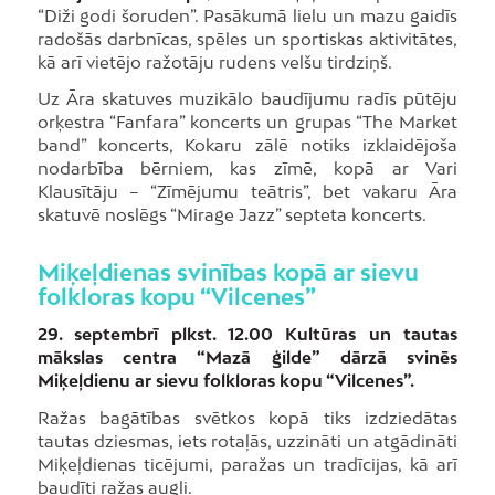
“Diži godi šoruden”. Pasākumā lielu un mazu gaidīs
radošās darbnīcas, spēles un sportiskas aktivitātes,
kā arī vietējo ražotāju rudens velšu tirdziņš.
Uz Āra skatuves muzikālo baudījumu radīs pūtēju
orķestra “Fanfara” koncerts un grupas “The Market
band” koncerts, Kokaru zālē notiks izklaidējoša
nodarbība bērniem, kas zīmē, kopā ar Vari
Klausītāju – “Zīmējumu teātris”, bet vakaru Āra
skatuvē noslēgs “Mirage Jazz” septeta koncerts.
Miķeļdienas svinības kopā ar sievu
folkloras kopu “Vilcenes”
29. septembrī plkst. 12.00 Kultūras un tautas
mākslas centra “Mazā ģilde” dārzā svinēs
Miķeļdienu ar sievu folkloras kopu “Vilcenes”.
Ražas bagātības svētkos kopā tiks izdziedātas
tautas dziesmas, iets rotaļās, uzzināti un atgādināti
Miķeļdienas ticējumi, paražas un tradīcijas, kā arī
baudīti ražas augļi.