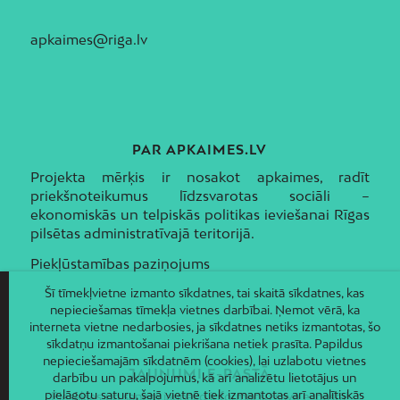
apkaimes@riga.lv
PAR APKAIMES.LV
Projekta mērķis ir nosakot apkaimes, radīt
priekšnoteikumus līdzsvarotas sociāli –
ekonomiskās un telpiskās politikas ieviešanai Rīgas
pilsētas administratīvajā teritorijā.
Piekļūstamības paziņojums
Šī tīmekļvietne izmanto sīkdatnes, tai skaitā sīkdatnes, kas
nepieciešamas tīmekļa vietnes darbībai. Ņemot vērā, ka
interneta vietne nedarbosies, ja sīkdatnes netiks izmantotas, šo
sīkdatņu izmantošanai piekrišana netiek prasīta. Papildus
nepieciešamajām sīkdatnēm (cookies), lai uzlabotu vietnes
JAUNUMI E-PASTĀ
darbību un pakalpojumus, kā arī analizētu lietotājus un
pielāgotu saturu, šajā vietnē tiek izmantotas arī analītiskās
Piesakies un saņem jaunāko informāciju savā e-pastā!