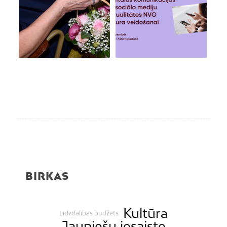
BIRKAS
Kultūra
Līdzdalības budžets
Jauniešu iesaiste