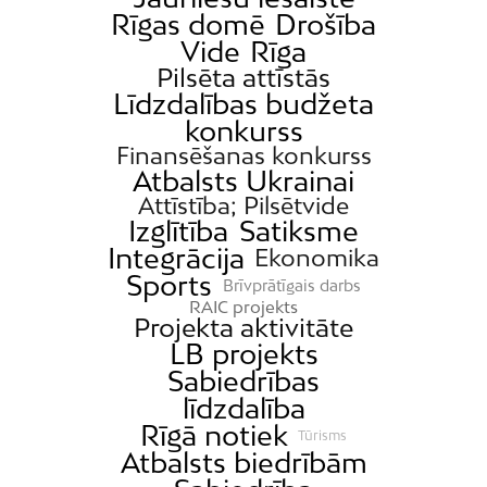
Rīgas domē
Drošība
Vide
Rīga
Pilsēta attīstās
Līdzdalības budžeta
konkurss
Finansēšanas konkurss
Atbalsts Ukrainai
Attīstība; Pilsētvide
Izglītība
Satiksme
Integrācija
Ekonomika
Sports
Brīvprātīgais darbs
RAIC projekts
Projekta aktivitāte
LB projekts
Sabiedrības
līdzdalība
Rīgā notiek
Tūrisms
Atbalsts biedrībām