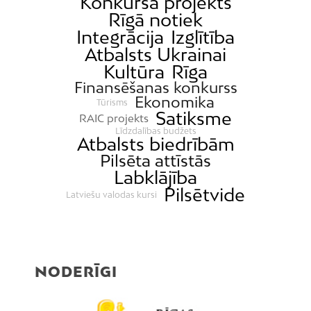
Konkursa projekts
Rīgā notiek
Integrācija
Izglītība
Atbalsts Ukrainai
Kultūra
Rīga
Finansēšanas konkurss
Ekonomika
Tūrisms
Satiksme
RAIC projekts
Līdzdalības budžets
Atbalsts biedrībām
Pilsēta attīstās
Labklājība
Pilsētvide
Latviešu valodas kursi
NODERĪGI