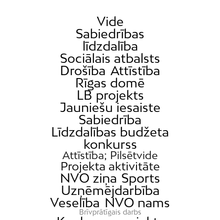
Vide
Sabiedrības
līdzdalība
Sociālais atbalsts
Drošība
Attīstība
Rīgas domē
LB projekts
Jauniešu iesaiste
Sabiedrība
Līdzdalības budžeta
konkurss
Attīstība; Pilsētvide
Projekta aktivitāte
NVO ziņa
Sports
Uzņēmējdarbība
Veselība
NVO nams
Brīvprātīgais darbs