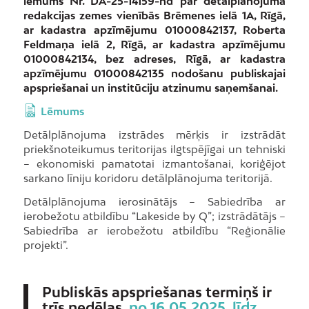
lēmums Nr. DA-25-14159-nd par detālplānojuma
redakcijas zemes vienībās Brēmenes ielā 1A, Rīgā,
ar kadastra apzīmējumu 01000842137, Roberta
Feldmaņa ielā 2, Rīgā, ar kadastra apzīmējumu
01000842134, bez adreses, Rīgā, ar kadastra
apzīmējumu 01000842135 nodošanu publiskajai
apspriešanai un institūciju atzinumu saņemšanai.
Lēmums
Detālplānojuma izstrādes mērķis ir izstrādāt
priekšnoteikumus teritorijas ilgtspējīgai un tehniski
– ekonomiski pamatotai izmantošanai, koriģējot
sarkano līniju koridoru detālplānojuma teritorijā.
Detālplānojuma ierosinātājs – Sabiedrība ar
ierobežotu atbildību “Lakeside by Q”; izstrādātājs –
Sabiedrība ar ierobežotu atbildību “Reģionālie
projekti”.
Publiskās apspriešanas termiņš ir
trīs nedēļas
,
no 16.05.2025. līdz