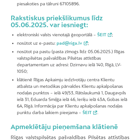
piesakoties pa tālruni 67105896.
Rakstiskus priekšlikumus līdz
05.06.2025. var iesniegt:
elektroniski valsts vienotajā ģeoportālā –
ŠEIT
;
nosūtot uz e-pastu:
pad@riga.lv
;
nosūtot pa pastu (pasta zīmogs līdz 05.06.2025.) Rīgas
valstspilsētas pašvaldības Pilsētas attīstības
departamentam uz adresi: Dzirnavu ielā 140, Rīgā, LV-
1050;
klātienē Rīgas Apkaimju iedzīvotāju centra Klientu
atbalsta un metodikas pārvaldes Klientu apkalpošanas
nodaļas punktos – ielā 49/53, Rātslaukumā 1, Daugavpils
ielā 31, Eduarda Smiļģa ielā 46, Ieriķu ielā 43A, Gobas ielā
6A, Rīgā. Informācija par Klientu apkalpošanas nodaļas
punktu darba laikiem pieejama –
ŠEIT
.
Apmeklētāju pieņemšana klātienē
Rīgas valstspilsētas pašvaldības Pilsētas attīstības