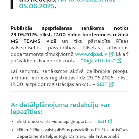
05.06.2025
.
Publiskās apspriešanas sanāksme notiks
29.05.2025. plkst. 17.00 video konferences režīmā
MS TEAMS vidē
un tiks pārraidīta Rīgas
valstspilsētas pašvaldības Pilsētas attīstības
departamenta tīmekļvietnē
www.rdpad.lv
, kā arī
pašvaldības Facebook kontā –
“Rīga attīstās”
.
Lai saņemtu sanāksmes aktīvā dalībnieka pieeju,
aicinām iepriekš reģistrēties līdz 29.05.2025. plkst.
12.00, aizpildot reģistrācijas anketu –
ŠEIT
.
Ar detālplānojuma redakciju var
iepazīties:
elektroniski valsts vienotajā ģeoportālā –
ŠEIT
;
klātienē Rīgas valstspilsētas pašvaldības Pilsētas attīstības
departamenta telpās Rīgā, Dzirnavu ielā 140, iepriekš