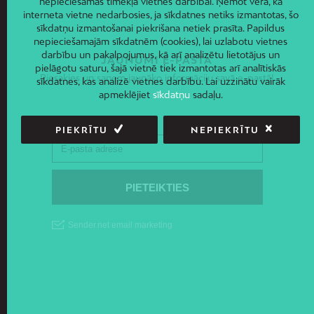
nepieciešamas tīmekļa vietnes darbībai. Ņemot vērā, ka
interneta vietne nedarbosies, ja sīkdatnes netiks izmantotas, šo
sīkdatņu izmantošanai piekrišana netiek prasīta. Papildus
nepieciešamajām sīkdatnēm (cookies), lai uzlabotu vietnes
darbību un pakalpojumus, kā arī analizētu lietotājus un
JAUNUMI E-PASTĀ
pielāgotu saturu, šajā vietnē tiek izmantotas arī analītiskās
Piesakies un saņem jaunāko informāciju savā e-pastā!
sīkdatnes, kas analizē vietnes darbību. Lai uzzinātu vairāk
apmeklējiet
sīkdatņu
sadaļu.
PIEKRĪTU
NEPIEKRĪTU