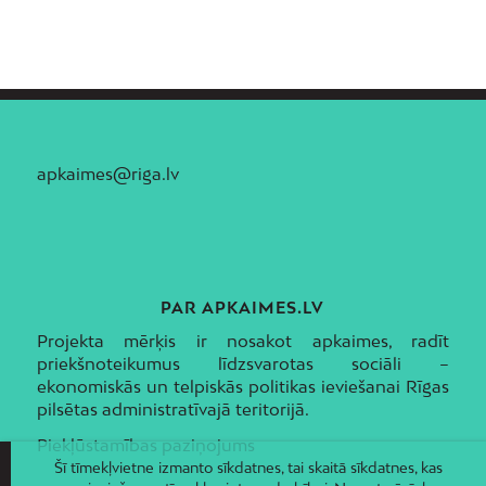
apkaimes@riga.lv
PAR APKAIMES.LV
Projekta mērķis ir nosakot apkaimes, radīt
priekšnoteikumus līdzsvarotas sociāli –
ekonomiskās un telpiskās politikas ieviešanai Rīgas
pilsētas administratīvajā teritorijā.
Piekļūstamības paziņojums
Šī tīmekļvietne izmanto sīkdatnes, tai skaitā sīkdatnes, kas