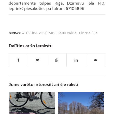
departamenta telpās Rīgā, Dzirnavu ielā 140,
iepriekš piesakoties pa tālruni 67105896.
BIRKAS:
ATTĪSTĪBA
,
PILSĒTVIDE
,
SABIEDRĪBAS LĪDZDALĪBA
Dalīties ar šo ierakstu
Jums varētu interesēt arī šie raksti