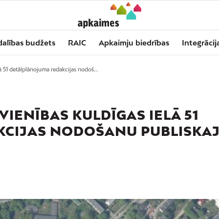
dalības budžets
RAIC
Apkaimju biedrības
Integrācij
 51 detālplānojuma redakcijas nodoš...
IENĪBAS KULDĪGAS IELĀ 51
CIJAS NODOŠANU PUBLISKAJ