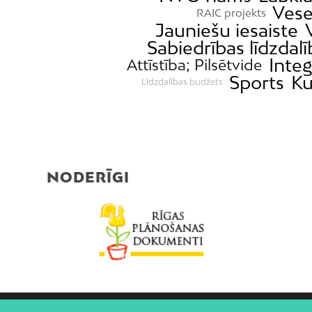
Vese
RAIC projekts
Jauniešu iesaiste
Sabiedrības līdzdalī
Integ
Attīstība; Pilsētvide
Sports
Ku
Līdzdalības budžets
NODERĪGI