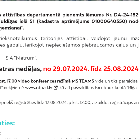
ētas attīstības departamentā pieņemts lēmums Nr. DA-24-18
 Kuldīgas ielā 51 (kadastra apzīmējums 01000640350) no
aņemšanai”.
iekšnoteikumus teritorijas attīstībai, veidojot jaunu ma
es gabalu, ierīkojot nepieciešamos piebraucamos ceļus un 
s – SIA “Metrum”.
etras nedēļas,
no 29.07.2024. līdz 25.08.2024
lkst. 17.00 video konferences režīmā MS TEAMS
vidē un tiks pārraidīta
a tīmekļvietnē
www.rdpad.lv
, kā arī pašvaldības Facebook kontā
“Rīga
iekš reģistrēties līdz 12.08.2024. plkst. 12.00, aizpildot reģistrācijas a
ties:
;