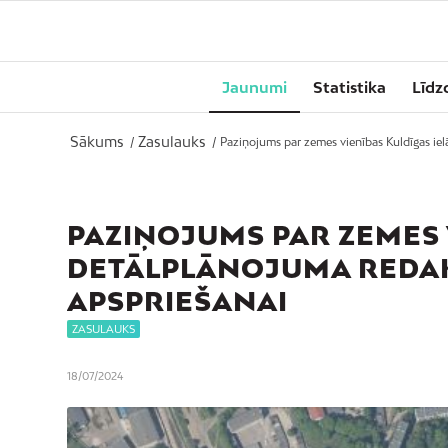
Jaunumi
Statistika
Līdz
Sākums
Zasulauks
/
/
Paziņojums par zemes vienības Kuldīgas ielā
PAZIŅOJUMS PAR ZEMES V
DETĀLPLĀNOJUMA REDAK
APSPRIEŠANAI
ZASULAUKS
18/07/2024