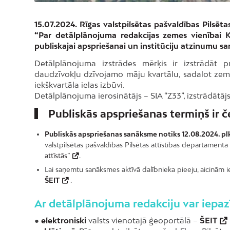
15.07.2024. Rīgas valstpilsētas pašvaldības Pils
“Par detālplānojuma redakcijas zemes vienībai
publiskajai apspriešanai un institūciju atzinumu s
Detālplānojuma izstrādes mērķis ir izstrādāt pr
daudzīvokļu dzīvojamo māju kvartālu, sadalot zem
iekškvartāla ielas izbūvi.
Detālplānojuma ierosinātājs – SIA “Z33”, izstrādātāj
Publiskās apspriešanas termiņš ir č
Publiskās apspriešanas sanāksme notiks 12.08.2024. p
valstpilsētas pašvaldības Pilsētas attīstības departament
attīstās”
.
Lai saņemtu sanāksmes aktīvā dalībnieka pieeju, aicinām iepr
ŠEIT
.
Ar detālplānojuma redakciju var iepazī
●
elektroniski
valsts vienotajā ģeoportālā –
ŠEIT