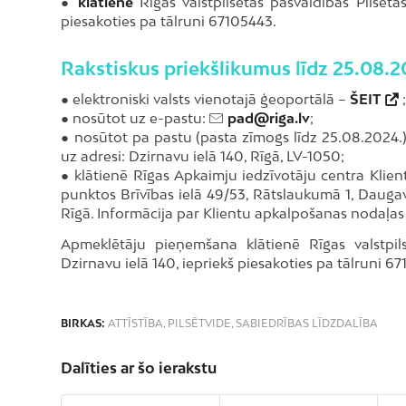
●
klātienē
Rīgas valstpilsētas pašvaldības Pilsēta
piesakoties pa tālruni 67105443.
Rakstiskus priekšlikumus līdz 25.08.20
● elektroniski valsts vienotajā ģeoportālā –
ŠEIT
;
● nosūtot uz e-pastu:
pad@riga.lv
;
● nosūtot pa pastu (pasta zīmogs līdz 25.08.2024.)
uz adresi: Dzirnavu ielā 140, Rīgā, LV-1050;
● klātienē Rīgas Apkaimju iedzīvotāju centra Klie
punktos Brīvības ielā 49/53, Rātslaukumā 1, Daugavp
Rīgā. Informācija par Klientu apkalpošanas nodaļa
Apmeklētāju pieņemšana klātienē Rīgas valstpils
Dzirnavu ielā 140, iepriekš piesakoties pa tālruni 6
BIRKAS:
ATTĪSTĪBA
,
PILSĒTVIDE
,
SABIEDRĪBAS LĪDZDALĪBA
Dalīties ar šo ierakstu