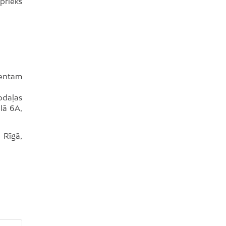
priekš
mentam
odaļas
elā 6A,
 Rīgā,