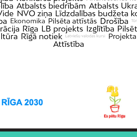
lība
Atbalsts biedrībām
Atbalsts Ukra
Vide
NVO ziņa
Līdzdalības budžeta k
ba
Drošība
Pilsēta attīstās
Ekonomika
Tū
rācija
Rīga
LB projekts
Izglītība
Pilsē
ltūra
Rīgā notiek
Projekta
Latviešu valodas kursi
Attīstība