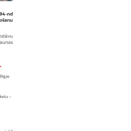
294-nd
došanu
zstāvu
jaunas
.
 Rīgas
nketu –