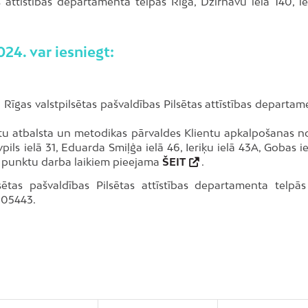
s attīstības departamenta telpās Rīgā, Dzirnavu ielā 140, ie
24. var iesniegt:
 Rīgas valstpilsētas pašvaldības Pilsētas attīstības departa
ntu atbalsta un metodikas pārvaldes Klientu apkalpošanas n
ils ielā 31, Eduarda Smiļģa ielā 46, Ieriķu ielā 43A, Gobas i
s punktu darba laikiem pieejama
ŠEIT
.
ētas pašvaldības Pilsētas attīstības departamenta telpās
7105443.