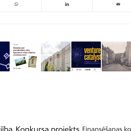
jība
Konkursa projekts
Finansēšanas k