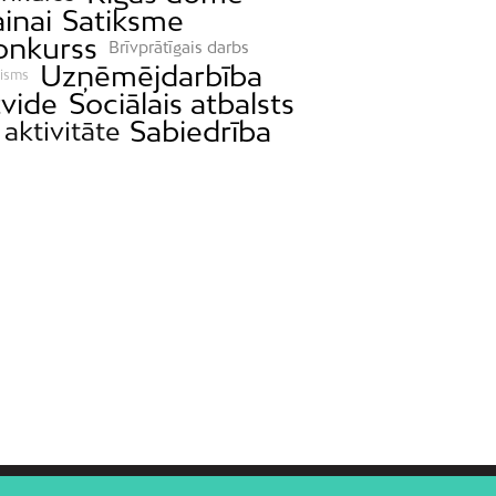
inai
Satiksme
onkurss
Brīvprātīgais darbs
Uzņēmējdarbība
risms
tvide
Sociālais atbalsts
Sabiedrība
 aktivitāte