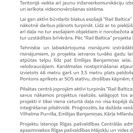
Teritorijā veikta arī jaunu inženierkomunikāciju
un ierīkota videonovērošanas sistēma.
Lai gan aktīvi būvdarbi blakus esošajā “Rail Baltica
nākotnē darbus plānots turpināt. Līdz ar to piekļūš
arī daļa no tur esošajiem objektiem ir norobežota a
tur uzstādītais brīvkrāns. Pēc “Rail Baltica” projek
Tehniskie un labiekārtojuma risinājumi izstrādāti
risinājumiem, jo projekta ietvaros tuvāko gadu la
atpūtas telpu līdz pat Emīlijas Benjamiņas iela
velobraucējiem. Kanālmalas nostiprināšanai atjau
izvietots 46 metru garš un 3,5 metru plats peldoš
Pontons aprīkots ar SOS statīvu, drošības kāpnēm, 
Pilsētas centrā joprojām aktīvi turpinās “Rail Baltic
savus nākamos projektus realizēs, salāgojot tos ar
projekti ir tikai viena ceturtā daļa no visa kopējā 
integrēšanai pilsētvidē. Prognozēts, ka dažāda vei
Vilhelma Purvīša, Emīlijas Benjamiņas, Kārļa Mīlenb
Projektu īstenoja Rīgas pašvaldības Centrālās admin
apsaimniekos Rīgas pašvaldības Mājokļu un vides 