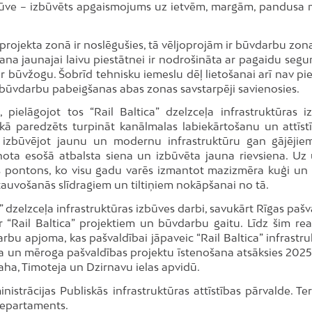
 izbūve – izbūvēts apgaismojums uz ietvēm, margām, pandusa
” projekta zonā ir noslēgušies, tā vēljoprojām ir būvdarbu zon
ana jaunajai laivu piestātnei ir nodrošināta ar pagaidu segu
r būvžogu. Šobrīd tehnisku iemeslu dēļ lietošanai arī nav pi
ta būvdarbu pabeigšanas abas zonas savstarpēji savienosies.
, pielāgojot tos “Rail Baltica” dzelzceļa infrastruktūras i
ikā paredzēts turpināt kanālmalas labiekārtošanu un attīstī
i, izbūvējot jaunu un modernu infrastruktūru gan gājējie
nota esošā atbalsta siena un izbūvēta jauna rievsiena. Uz
s pontons, ko visu gadu varēs izmantot mazizmēra kuģi un l
tauvošanās slīdragiem un tiltiņiem nokāpšanai no tā.
a” dzelzceļa infrastruktūras izbūves darbi, savukārt Rīgas paš
 “Rail Baltica” projektiem un būvdarbu gaitu. Līdz šim real
darbu apjoma, kas pašvaldībai jāpaveic “Rail Baltica” infrastr
da un mēroga pašvaldības projektu īstenošana atsāksies 2025
aha, Timoteja un Dzirnavu ielas apvidū.
istrācijas Publiskās infrastruktūras attīstības pārvalde. Ter
departaments.