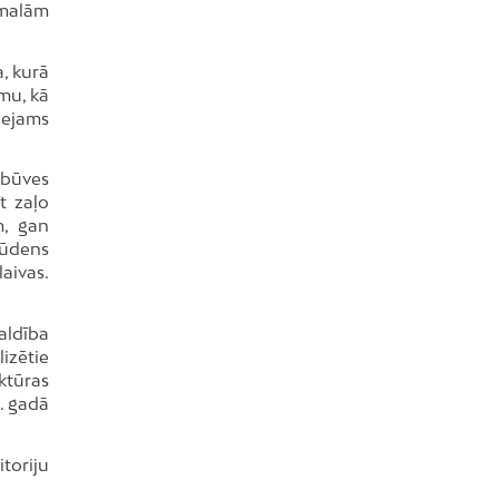
 malām
a, kurā
mu, kā
eejams
zbūves
t zaļo
m, gan
 ūdens
aivas.
valdība
izētie
uktūras
. gadā
itoriju