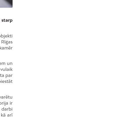
 starp
bjekti
 Rīgas
 kamēr
kiem un
vulaik
ota par
iestāt
varētu
rija ir
s darbi
kā arī