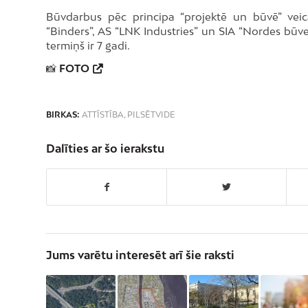
Būvdarbus pēc principa “projektē un būvē” veica
“Binders”, AS “LNK Industries” un SIA “Nordes būve
termiņš ir 7 gadi.
📸
FOTO
BIRKAS:
ATTĪSTĪBA
,
PILSĒTVIDE
Dalīties ar šo ierakstu
Jums varētu interesēt arī šie raksti