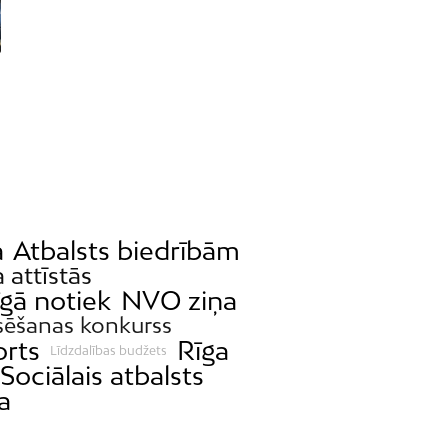
a
Atbalsts biedrībām
a attīstās
īgā notiek
NVO ziņa
sēšanas konkurss
orts
Rīga
Līdzdalības budžets
Sociālais atbalsts
a