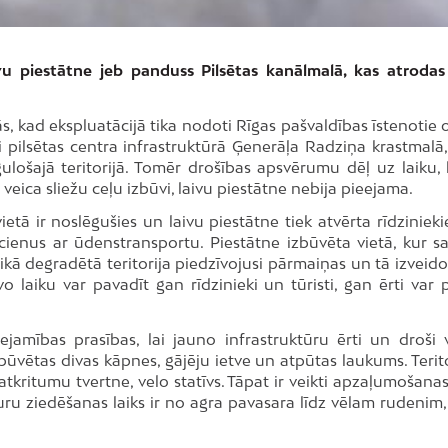
vu piestātne jeb panduss Pilsētas kanālmalā, kas atrodas
, kad ekspluatācijā tika nodoti Rīgas pašvaldības īstenotie o
ai pilsētas centra infrastruktūrā Ģenerāļa Radziņa krastmalā,
gulošajā teritorijā. Tomēr drošības apsvērumu dēļ uz laiku,
i veica sliežu ceļu izbūvi, laivu piestātne nebija pieejama.
vietā ir noslēgušies un laivu piestātne tiek atvērta rīdzinie
ucienus ar ūdenstransportu. Piestātne izbūvēta vietā, kur sa
laikā degradētā teritorija piedzīvojusi pārmaiņas un tā izveid
o laiku var pavadīt gan rīdzinieki un tūristi, gan ērti var p
eejamības prasības, lai jauno infrastruktūru ērti un droši 
zbūvētas divas kāpnes, gājēju ietve un atpūtas laukums. Terito
 atkritumu tvertne, velo statīvs. Tāpat ir veikti apzaļumošana
ru ziedēšanas laiks ir no agra pavasara līdz vēlam rudenim, 