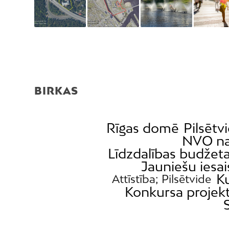
BIRKAS
Rīgas domē
Pilsētv
NVO n
Līdzdalības budžet
Jauniešu iesai
K
Attīstība; Pilsētvide
Konkursa projek