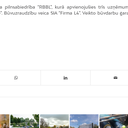
 pilnsabiedrība “RBBL”, kurā apvienojušies trīs uzņēmum
”. Būvuzraudzību veica SIA “Firma L4”. Veikto būvdarbu gara