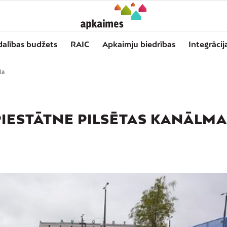
dalības budžets
RAIC
Apkaimju biedrības
Integrācij
lā
PIESTĀTNE PILSĒTAS KANĀLM