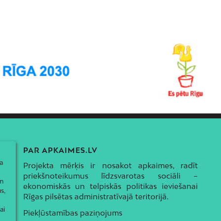
PAR APKAIMES.LV
a
Projekta mērķis ir nosakot apkaimes, radīt
priekšnoteikumus līdzsvarotas sociāli –
ām
ekonomiskās un telpiskās politikas ieviešanai
s,
Rīgas pilsētas administratīvajā teritorijā.
ai
Piekļūstamības paziņojums