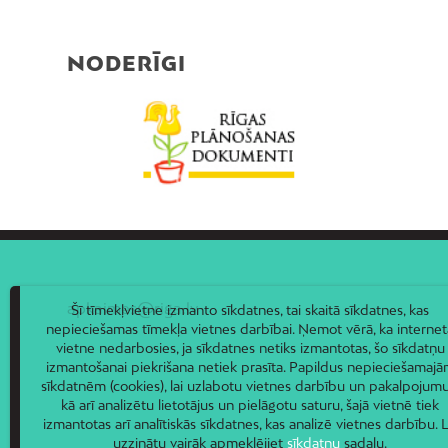
NODERĪGI
apkaimes@riga.lv
Šī tīmekļvietne izmanto sīkdatnes, tai skaitā sīkdatnes, kas
nepieciešamas tīmekļa vietnes darbībai. Ņemot vērā, ka internet
vietne nedarbosies, ja sīkdatnes netiks izmantotas, šo sīkdatņu
izmantošanai piekrišana netiek prasīta. Papildus nepieciešamaj
sīkdatnēm (cookies), lai uzlabotu vietnes darbību un pakalpojumu
kā arī analizētu lietotājus un pielāgotu saturu, šajā vietnē tiek
izmantotas arī analītiskās sīkdatnes, kas analizē vietnes darbību. L
uzzinātu vairāk apmeklējiet
sīkdatņu
sadaļu.