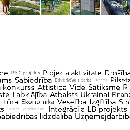
ide
Drošīb
Projekta aktivitāte
RAIC projekts
ams
Sabiedrība
Pilsēt
Brīvprātīgais darbs
Tūrisms
a konkurss
Attīstība
Vide
Satiksme
R
ste
Labklājība
Atbalsts Ukrainai
Finan
ultūra
Veselība
Izglītība
Sp
Ekonomika
ts
Integrācija
LB projekts
Latviešu valodas kursi
Sabiedrības līdzdalība
Uzņēmējdarbīb