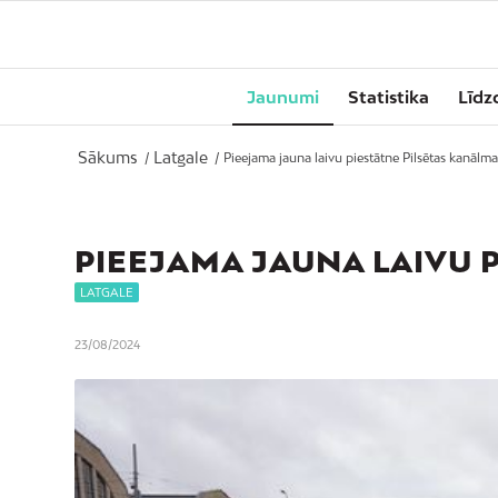
Jaunumi
Statistika
Līdz
Sākums
Latgale
/
/
Pieejama jauna laivu piestātne Pilsētas kanālma
PIEEJAMA JAUNA LAIVU 
LATGALE
23/08/2024