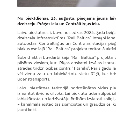
No piektdienas, 23. augusta, pieejama jauna lai
dzelzceļu, Prāgas ielu un Centrāltirgus ielu.
Laivu piestātnes izbūve noslēdzās 2023. gada beigās
dzelzceļa infrastruktūras “Rail Baltica” integrēšan
autoostas, Centrāltirgus un Centrālās stacijas pie
blakus esošajā “Rail Baltica” projekta teritorijā aktīv
Šobrīd aktīvi būvdarbi šajā “Rail Baltica” projekta 
pilsētas viesiem, kuri Rīgas apskatei izvēlas izbra
atradās tirdzniecības centrs “Titāniks”. Pāris gadu 
vēl vienu zaļu un labiekārtotu vietu Rīgā, kur brīv
ūdenstransports.
Laivu piestātnes teritorijā nodrošinātas vides pi
izmantot ikviens cilvēks. Lai piekļūtu ūdenstilpei, i
labiekārtota un iedzīvotāju ērtībām izvietoti soliņi,
– kanālmalā iestādītas ziemcietes un graudzāles, ku
jauni koki.