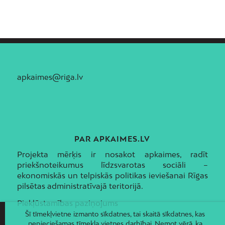
apkaimes@riga.lv
PAR APKAIMES.LV
Projekta mērķis ir nosakot apkaimes, radīt
priekšnoteikumus līdzsvarotas sociāli –
ekonomiskās un telpiskās politikas ieviešanai Rīgas
pilsētas administratīvajā teritorijā.
Piekļūstamības paziņojums
Šī tīmekļvietne izmanto sīkdatnes, tai skaitā sīkdatnes, kas
nepieciešamas tīmekļa vietnes darbībai. Ņemot vērā, ka