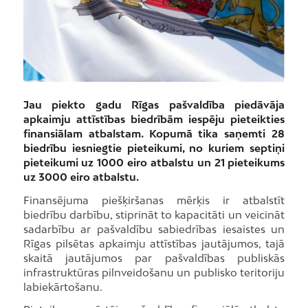
Jau piekto gadu Rīgas pašvaldība piedāvāja
apkaimju attīstības biedrībām iespēju pieteikties
finansiālam atbalstam. Kopumā tika saņemti 28
biedrību iesniegtie pieteikumi, no kuriem septiņi
pieteikumi uz 1000 eiro atbalstu un 21 pieteikums
uz 3000 eiro atbalstu.
Finansējuma piešķiršanas mērķis ir atbalstīt
biedrību darbību, stiprināt to kapacitāti un veicināt
sadarbību ar pašvaldību sabiedrības iesaistes un
Rīgas pilsētas apkaimju attīstības jautājumos, tajā
skaitā jautājumos par pašvaldības publiskās
infrastruktūras pilnveidošanu un publisko teritoriju
labiekārtošanu.