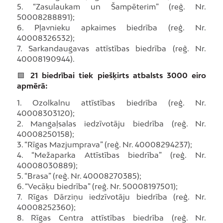
5. “Zasulaukam un Šampēterim” (reģ. Nr.
50008288891);
6. Pļavnieku apkaimes biedrība (reģ. Nr.
40008326532);
7. Sarkandaugavas attīstības biedrība (reģ. Nr.
40008190944).
🟩
21 biedrībai tiek piešķirts atbalsts 3000 eiro
apmērā:
1. Ozolkalnu attīstības biedrība (reģ. Nr.
40008303120);
2. Mangaļsalas iedzīvotāju biedrība (reģ. Nr.
40008250158);
3. “Rīgas Mazjumprava” (reģ. Nr. 40008294237);
4. “Mežaparka Attīstības biedrība” (reģ. Nr.
40008030889);
5. “Brasa” (reģ. Nr. 40008270385);
6. “Vecāķu biedrība” (reģ. Nr. 50008197501);
7. Rīgas Dārziņu iedzīvotāju biedrība (reģ. Nr.
40008252360);
8. Rīgas Centra attīstības biedrība (reģ. Nr.