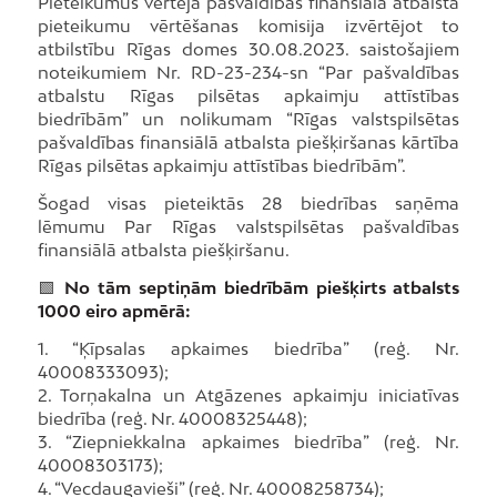
Pieteikumus vērtēja pašvaldības finansiālā atbalsta
pieteikumu vērtēšanas komisija izvērtējot to
atbilstību Rīgas domes 30.08.2023. saistošajiem
noteikumiem Nr. RD-23-234-sn “Par pašvaldības
atbalstu Rīgas pilsētas apkaimju attīstības
biedrībām” un nolikumam “Rīgas valstspilsētas
pašvaldības finansiālā atbalsta piešķiršanas kārtība
Rīgas pilsētas apkaimju attīstības biedrībām”.
Šogad visas pieteiktās 28 biedrības saņēma
lēmumu Par Rīgas valstspilsētas pašvaldības
finansiālā atbalsta piešķiršanu.
🟩
No tām septiņām biedrībām piešķirts atbalsts
1000 eiro apmērā:
1. “Ķīpsalas apkaimes biedrība” (reģ. Nr.
40008333093);
2. Torņakalna un Atgāzenes apkaimju iniciatīvas
biedrība (reģ. Nr. 40008325448);
3. “Ziepniekkalna apkaimes biedrība” (reģ. Nr.
40008303173);
4. “Vecdaugavieši” (reģ. Nr. 40008258734);