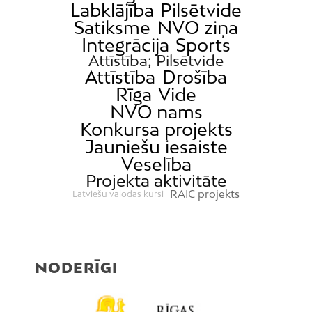
Labklājība
Pilsētvide
Satiksme
NVO ziņa
Integrācija
Sports
Attīstība; Pilsētvide
Attīstība
Drošība
Rīga
Vide
NVO nams
Konkursa projekts
Jauniešu iesaiste
Veselība
Projekta aktivitāte
RAIC projekts
Latviešu valodas kursi
NODERĪGI