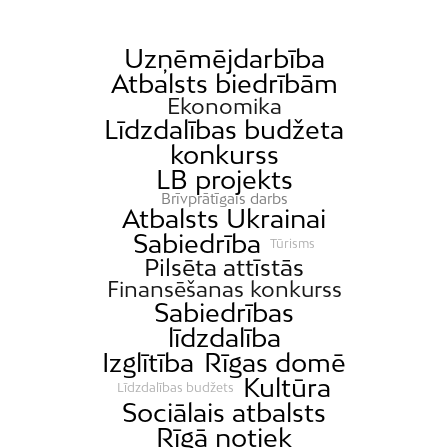
Uzņēmējdarbība
Atbalsts biedrībām
Ekonomika
Līdzdalības budžeta
konkurss
LB projekts
Brīvprātīgais darbs
Atbalsts Ukrainai
Sabiedrība
Tūrisms
Pilsēta attīstās
Finansēšanas konkurss
Sabiedrības
līdzdalība
Izglītība
Rīgas domē
Kultūra
Līdzdalības budžets
Sociālais atbalsts
Rīgā notiek