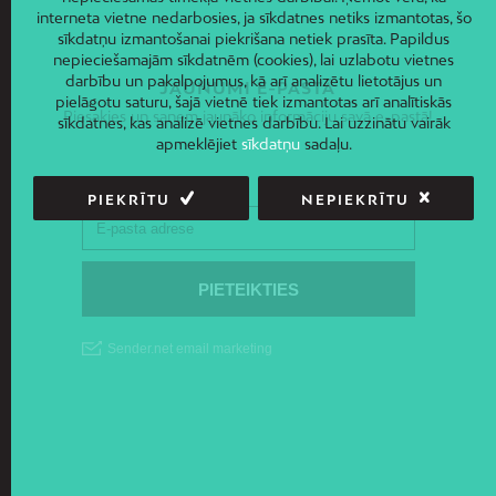
interneta vietne nedarbosies, ja sīkdatnes netiks izmantotas, šo
sīkdatņu izmantošanai piekrišana netiek prasīta. Papildus
nepieciešamajām sīkdatnēm (cookies), lai uzlabotu vietnes
darbību un pakalpojumus, kā arī analizētu lietotājus un
JAUNUMI E-PASTĀ
pielāgotu saturu, šajā vietnē tiek izmantotas arī analītiskās
Piesakies un saņem jaunāko informāciju savā e-pastā!
sīkdatnes, kas analizē vietnes darbību. Lai uzzinātu vairāk
apmeklējiet
sīkdatņu
sadaļu.
PIEKRĪTU
NEPIEKRĪTU