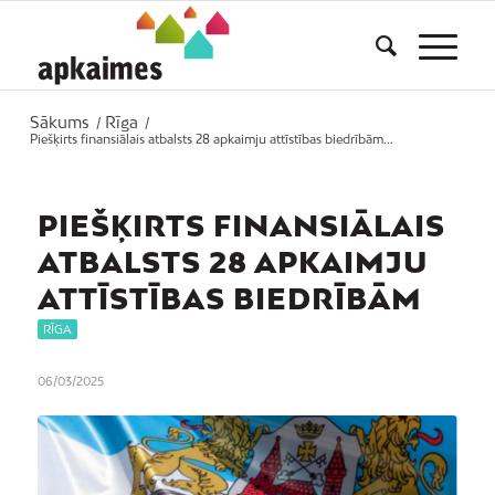
Sākums
Rīga
/
/
Piešķirts finansiālais atbalsts 28 apkaimju attīstības biedrībām...
PIEŠĶIRTS FINANSIĀLAIS
ATBALSTS 28 APKAIMJU
ATTĪSTĪBAS BIEDRĪBĀM
RĪGA
06/03/2025