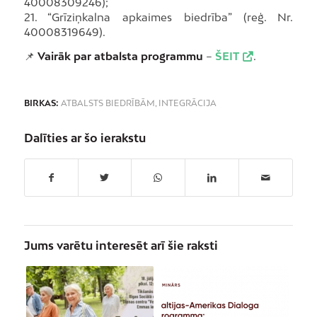
40008309246);
21. “Grīziņkalna apkaimes biedrība” (reģ. Nr.
40008319649).
📌
Vairāk par atbalsta programmu
–
ŠEIT
.
BIRKAS:
ATBALSTS BIEDRĪBĀM
,
INTEGRĀCIJA
Dalīties ar šo ierakstu
Jums varētu interesēt arī šie raksti