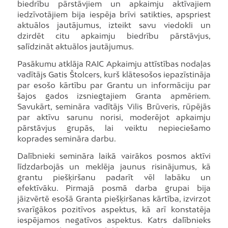
biedrību pārstāvjiem un apkaimju aktīvajiem
iedzīvotājiem bija iespēja brīvi satikties, apspriest
aktuālos jautājumus, izteikt savu viedokli un
dzirdēt citu apkaimju biedrību pārstāvjus,
salīdzināt aktuālos jautājumus.
Pasākumu atklāja RAIC Apkaimju attīstības nodaļas
vadītājs Gatis Štolcers, kurš klātesošos iepazīstināja
par esošo kārtību par Grantu un informāciju par
šajos gados izsniegtajiem Granta apmēriem.
Savukārt, semināra vadītājs Vilis Brūveris, rūpējās
par aktīvu sarunu norisi, moderējot apkaimju
pārstāvjus grupās, lai veiktu nepieciešamo
koprades semināra darbu.
Dalībnieki semināra laikā vairākos posmos aktīvi
līdzdarbojās un meklēja jaunus risinājumus, kā
grantu piešķiršanu padarīt vēl labāku un
efektīvāku. Pirmajā posmā darba grupai bija
jāizvērtē esošā Granta piešķiršanas kārtība, izvirzot
svarīgākos pozitīvos aspektus, kā arī konstatēja
iespējamos negatīvos aspektus. Katrs dalībnieks