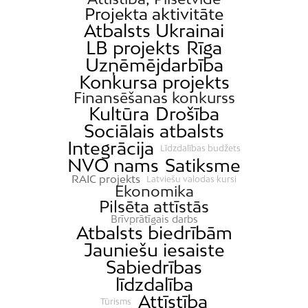
Projekta aktivitāte
Atbalsts Ukrainai
LB projekts
Rīga
Uzņēmējdarbība
Konkursa projekts
Finansēšanas konkurss
Kultūra
Drošība
Sociālais atbalsts
Integrācija
Līdzdalības budžets
NVO nams
Satiksme
RAIC projekts
Latviešu valodas kursi
Ekonomika
Pilsēta attīstās
Brīvprātīgais darbs
Atbalsts biedrībām
Jauniešu iesaiste
Sabiedrības
līdzdalība
Attīstība
Tūrisms