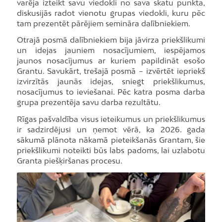
varēja izteikt savu viedokli no sava skatu punkta,
diskusijās radot vienotu grupas viedokli, kuru pēc
tam prezentēt pārējiem semināra dalībniekiem.
Otrajā posmā dalībniekiem bija jāvirza priekšlikumi
un idejas jauniem nosacījumiem, iespējamos
jaunos nosacījumus ar kuriem papildināt esošo
Grantu. Savukārt, trešajā posmā – izvērtēt iepriekš
izvirzītās jaunās idejas, sniegt priekšlikumus,
nosacījumus to ieviešanai. Pēc katra posma darba
grupa prezentēja savu darba rezultātu.
Rīgas pašvaldība visus ieteikumus un priekšlikumus
ir sadzirdējusi un ņemot vērā, ka 2026. gada
sākumā plānota nākamā pieteikšanās Grantam, šie
priekšlikumi noteikti būs labs padoms, lai uzlabotu
Granta piešķiršanas procesu.