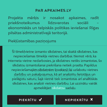
PAR APKAIMES.LV
Projekta mērķis ir nosakot apkaimes, radīt
priekšnoteikumus līdzsvarotas sociāli –
ekonomiskās un telpiskās politikas ieviešanai Rīgas
pilsētas administratīvajā teritorijā.
Piekļūstamības paziņojums
Šī tīmekļvietne izmanto sīkdatnes, tai skaitā sīkdatnes, kas
nepieciešamas tīmekļa vietnes darbībai. Ņemot vērā, ka
interneta vietne nedarbosies, ja sīkdatnes netiks izmantotas, šo
sīkdatņu izmantošanai piekrišana netiek prasīta. Papildus
nepieciešamajām sīkdatnēm (cookies), lai uzlabotu vietnes
JAUNUMI E-PASTĀ
darbību un pakalpojumus, kā arī analizētu lietotājus un
Piesakies un saņem jaunāko informāciju savā e-pastā!
pielāgotu saturu, šajā vietnē tiek izmantotas arī analītiskās
sīkdatnes, kas analizē vietnes darbību. Lai uzzinātu vairāk
apmeklējiet
sīkdatņu
sadaļu.
PIEKRĪTU
NEPIEKRĪTU