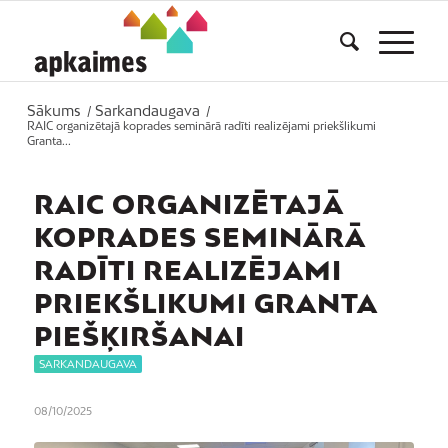
Sākums
Sarkandaugava
/
/
RAIC organizētajā koprades seminārā radīti realizējami priekšlikumi
Granta...
RAIC ORGANIZĒTAJĀ
KOPRADES SEMINĀRĀ
RADĪTI REALIZĒJAMI
PRIEKŠLIKUMI GRANTA
PIEŠĶIRŠANAI
SARKANDAUGAVA
08/10/2025