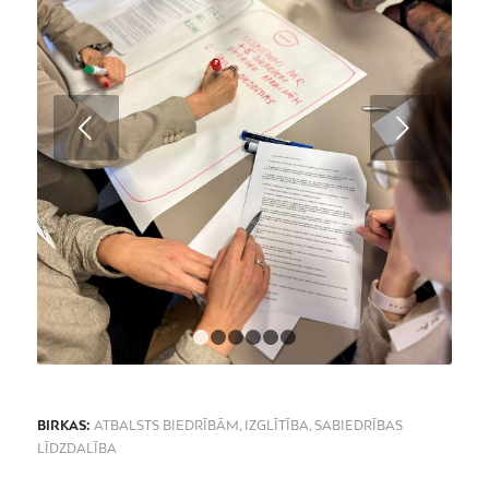
Next
1
2
3
4
5
6
BIRKAS:
ATBALSTS BIEDRĪBĀM
,
IZGLĪTĪBA
,
SABIEDRĪBAS
LĪDZDALĪBA