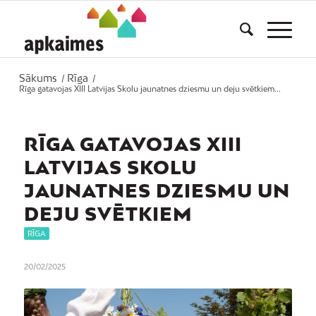
Sākums
Rīga
/
/
Rīga gatavojas XIII Latvijas Skolu jaunatnes dziesmu un deju svētkiem...
RĪGA GATAVOJAS XIII
LATVIJAS SKOLU
JAUNATNES DZIESMU UN
DEJU SVĒTKIEM
RĪGA
20/02/2025