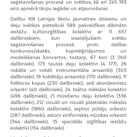
sagatavošanas procesā un svētkos, kā arī 245 193
eiro apmērā tērpu iegādei un atjaunošanai.
Dalību XIII Latvijas Skolu jaunatnes dziesmu un
deju svētkos pieteikuši 589 pašvaldības dibināto
iestāžu kultūrizglītības kolektīvi ar 11 657
dalībniekiem, kuri iesaistījušiem svētku
sagatavošanas procesā, proti, dalībai
konkursos/skatēs, kopmēģinājumos un
modelēšanas koncertos, tostarp, 67 kori (3 260
dalībnieki), 173 tautas deju kolektīvi (4 177), 26
vokālie un vokāli instrumentālie ansambļi (303
dalībnieki), 19 koklētāju ansambļi (170 dalībnieki), 11
folkloras kopas (230 dalībnieki), seši akordeonistu
orķestri (40 dalībnieki), 24 teātra mākslas kolektīvi
(496 dalībnieki), 21 mūsdienu deju kolektīvs (336
dalībnieki), 212 vizuāli un vizuāli plastiskās mākslas
kolektīvi (1860 dalībnieki), septiņi pūtēju orķestri
(287 dalībnieki), astoņi simfoniskās mūzikas orķestri
(344 dalībnieki), 15 speciālās izglītības iestāžu
kolektīvi (154 dalībnieki).