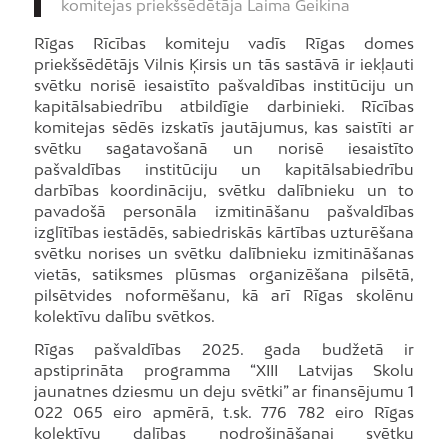
komitejas priekšsēdētāja Laima Geikina
Rīgas Rīcības komiteju vadīs Rīgas domes
priekšsēdētājs Vilnis Ķirsis un tās sastāvā ir iekļauti
svētku norisē iesaistīto pašvaldības institūciju un
kapitālsabiedrību atbildīgie darbinieki. Rīcības
komitejas sēdēs izskatīs jautājumus, kas saistīti ar
svētku sagatavošanā un norisē iesaistīto
pašvaldības institūciju un kapitālsabiedrību
darbības koordināciju, svētku dalībnieku un to
pavadošā personāla izmitināšanu pašvaldības
izglītības iestādēs, sabiedriskās kārtības uzturēšana
svētku norises un svētku dalībnieku izmitināšanas
vietās, satiksmes plūsmas organizēšana pilsētā,
pilsētvides noformēšanu, kā arī Rīgas skolēnu
kolektīvu dalību svētkos.
Rīgas pašvaldības 2025. gada budžetā ir
apstiprināta programma “XIII Latvijas Skolu
jaunatnes dziesmu un deju svētki” ar finansējumu 1
022 065 eiro apmērā, t.sk. 776 782 eiro Rīgas
kolektīvu dalības nodrošināšanai svētku