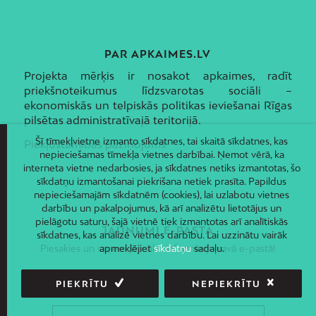
PAR APKAIMES.LV
Projekta mērķis ir nosakot apkaimes, radīt
priekšnoteikumus līdzsvarotas sociāli –
ekonomiskās un telpiskās politikas ieviešanai Rīgas
pilsētas administratīvajā teritorijā.
Šī tīmekļvietne izmanto sīkdatnes, tai skaitā sīkdatnes, kas
Piekļūstamības paziņojums
nepieciešamas tīmekļa vietnes darbībai. Ņemot vērā, ka
interneta vietne nedarbosies, ja sīkdatnes netiks izmantotas, šo
sīkdatņu izmantošanai piekrišana netiek prasīta. Papildus
nepieciešamajām sīkdatnēm (cookies), lai uzlabotu vietnes
darbību un pakalpojumus, kā arī analizētu lietotājus un
pielāgotu saturu, šajā vietnē tiek izmantotas arī analītiskās
JAUNUMI E-PASTĀ
sīkdatnes, kas analizē vietnes darbību. Lai uzzinātu vairāk
apmeklējiet
sīkdatņu
sadaļu.
Piesakies un saņem jaunāko informāciju savā e-pastā!
PIEKRĪTU
NEPIEKRĪTU