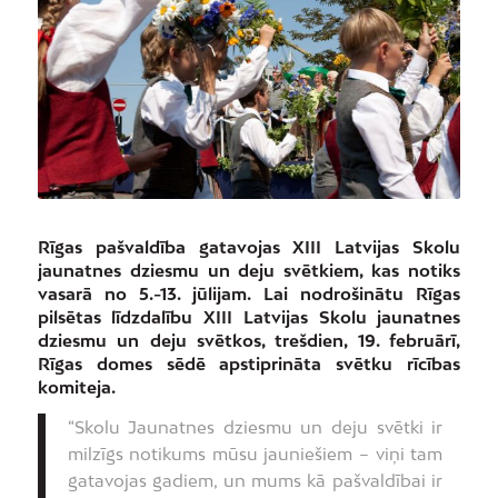
Rīgas pašvaldība gatavojas XIII Latvijas Skolu
jaunatnes dziesmu un deju svētkiem, kas notiks
vasarā no 5.-13. jūlijam. Lai nodrošinātu Rīgas
pilsētas līdzdalību XIII Latvijas Skolu jaunatnes
dziesmu un deju svētkos, trešdien, 19. februārī,
Rīgas domes sēdē apstiprināta svētku rīcības
komiteja.
“Skolu Jaunatnes dziesmu un deju svētki ir
milzīgs notikums mūsu jauniešiem – viņi tam
gatavojas gadiem, un mums kā pašvaldībai ir