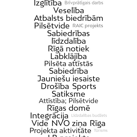
Izglītība
Brīvprātīgais darbs
Veselība
Atbalsts biedrībām
Pilsētvide
RAIC projekts
Sabiedrības
līdzdalība
Rīgā notiek
Labklājība
Pilsēta attīstās
Sabiedrība
Jauniešu iesaiste
Drošība
Sports
Satiksme
Attīstība; Pilsētvide
Rīgas domē
Integrācija
Līdzdalības budžets
Vide
NVO ziņa
Rīga
Projekta aktivitāte
Tūrisms