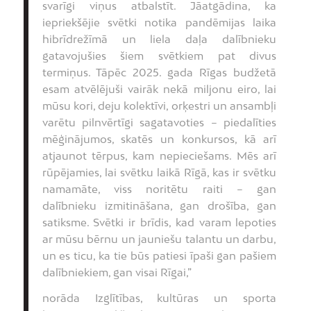
svarīgi viņus atbalstīt. Jāatgādina, ka
iepriekšējie svētki notika pandēmijas laika
hibrīdrežīmā un liela daļa dalībnieku
gatavojušies šiem svētkiem pat divus
termiņus. Tāpēc 2025. gada Rīgas budžetā
esam atvēlējuši vairāk nekā miljonu eiro, lai
mūsu kori, deju kolektīvi, orķestri un ansambļi
varētu pilnvērtīgi sagatavoties – piedalīties
mēģinājumos, skatēs un konkursos, kā arī
atjaunot tērpus, kam nepieciešams. Mēs arī
rūpējamies, lai svētku laikā Rīgā, kas ir svētku
namamāte, viss noritētu raiti – gan
dalībnieku izmitināšana, gan drošība, gan
satiksme. Svētki ir brīdis, kad varam lepoties
ar mūsu bērnu un jauniešu talantu un darbu,
un es ticu, ka tie būs patiesi īpaši gan pašiem
dalībniekiem, gan visai Rīgai,”
norāda Izglītības, kultūras un sporta