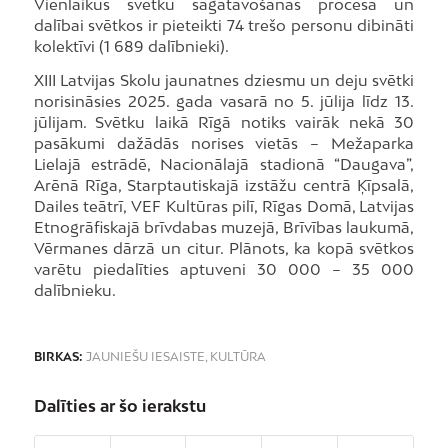
Vienlaikus svētku sagatavošanas procesā un
dalībai svētkos ir pieteikti 74 trešo personu dibināti
kolektīvi (1 689 dalībnieki).
XIII Latvijas Skolu jaunatnes dziesmu un deju svētki
norisināsies 2025. gada vasarā no 5. jūlija līdz 13.
jūlijam. Svētku laikā Rīgā notiks vairāk nekā 30
pasākumi dažādās norises vietās – Mežaparka
Lielajā estrādē, Nacionālajā stadionā “Daugava”,
Arēnā Rīga, Starptautiskajā izstāžu centrā Ķīpsalā,
Dailes teātrī, VEF Kultūras pilī, Rīgas Domā, Latvijas
Etnogrāfiskajā brīvdabas muzejā, Brīvības laukumā,
Vērmanes dārzā un citur. Plānots, ka kopā svētkos
varētu piedalīties aptuveni 30 000 – 35 000
dalībnieku.
BIRKAS:
JAUNIEŠU IESAISTE
,
KULTŪRA
Dalīties ar šo ierakstu