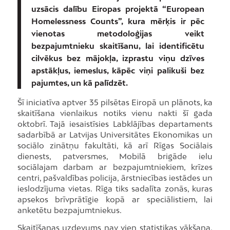
uzsācis dalību Eiropas projektā “European
Homelessness Counts”, kura mērķis ir pēc
vienotas metodoloģijas veikt
bezpajumtnieku skaitīšanu, lai identificētu
cilvēkus bez mājokļa, izprastu viņu dzīves
apstākļus, iemeslus, kāpēc viņi palikuši bez
pajumtes, un kā palīdzēt.
Šī iniciatīva aptver 35 pilsētas Eiropā un plānots, ka
skaitīšana vienlaikus notiks vienu nakti šī gada
oktobrī. Tajā iesaistīsies Labklājības departaments
sadarbībā ar Latvijas Universitātes Ekonomikas un
sociālo zinātņu fakultāti, kā arī Rīgas Sociālais
dienests, patversmes, Mobilā brigāde ielu
sociālajam darbam ar bezpajumtniekiem, krīzes
centri, pašvaldības policija, ārstniecības iestādes un
ieslodzījuma vietas. Rīga tiks sadalīta zonās, kuras
apsekos brīvprātīgie kopā ar speciālistiem, lai
anketētu bezpajumtniekus.
Skaitīšanas uzdevums nav vien statistikas vākšana,