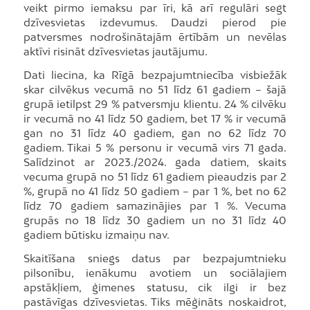
veikt pirmo iemaksu par īri, kā arī regulāri segt
dzīvesvietas izdevumus. Daudzi pierod pie
patversmes nodrošinātajām ērtībām un nevēlas
aktīvi risināt dzīvesvietas jautājumu.
Dati liecina, ka Rīgā bezpajumtniecība visbiežāk
skar cilvēkus vecumā no 51 līdz 61 gadiem – šajā
grupā ietilpst 29 % patversmju klientu. 24 % cilvēku
ir vecumā no 41 līdz 50 gadiem, bet 17 % ir vecumā
gan no 31 līdz 40 gadiem, gan no 62 līdz 70
gadiem. Tikai 5 % personu ir vecumā virs 71 gada.
Salīdzinot ar 2023./2024. gada datiem, skaits
vecuma grupā no 51 līdz 61 gadiem pieaudzis par 2
%, grupā no 41 līdz 50 gadiem – par 1 %, bet no 62
līdz 70 gadiem samazinājies par 1 %. Vecuma
grupās no 18 līdz 30 gadiem un no 31 līdz 40
gadiem būtisku izmaiņu nav.
Skaitīšana sniegs datus par bezpajumtnieku
pilsonību, ienākumu avotiem un sociālajiem
apstākļiem, ģimenes statusu, cik ilgi ir bez
pastāvīgas dzīvesvietas. Tiks mēģināts noskaidrot,