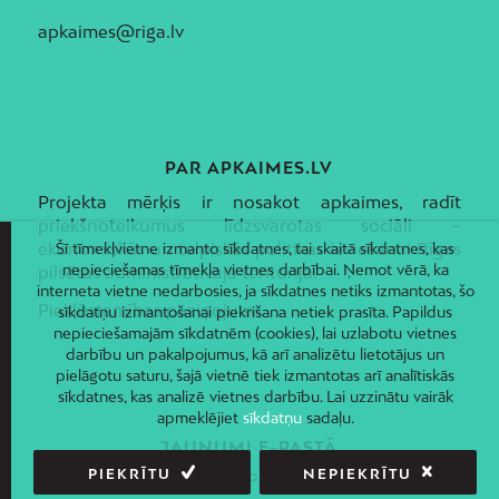
apkaimes@riga.lv
PAR APKAIMES.LV
Projekta mērķis ir nosakot apkaimes, radīt
priekšnoteikumus līdzsvarotas sociāli –
ekonomiskās un telpiskās politikas ieviešanai Rīgas
Šī tīmekļvietne izmanto sīkdatnes, tai skaitā sīkdatnes, kas
nepieciešamas tīmekļa vietnes darbībai. Ņemot vērā, ka
pilsētas administratīvajā teritorijā.
interneta vietne nedarbosies, ja sīkdatnes netiks izmantotas, šo
Piekļūstamības paziņojums
sīkdatņu izmantošanai piekrišana netiek prasīta. Papildus
nepieciešamajām sīkdatnēm (cookies), lai uzlabotu vietnes
darbību un pakalpojumus, kā arī analizētu lietotājus un
pielāgotu saturu, šajā vietnē tiek izmantotas arī analītiskās
sīkdatnes, kas analizē vietnes darbību. Lai uzzinātu vairāk
apmeklējiet
sīkdatņu
sadaļu.
JAUNUMI E-PASTĀ
PIEKRĪTU
NEPIEKRĪTU
Piesakies un saņem jaunāko informāciju savā e-pastā!