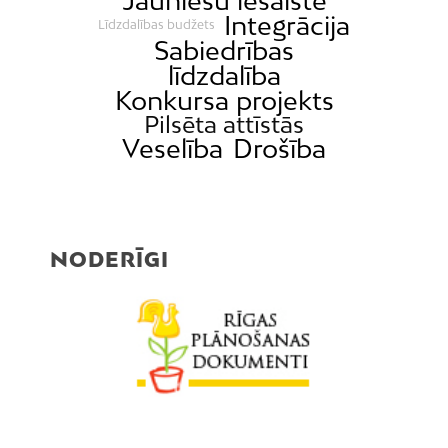
Jauniešu iesaiste
Integrācija
Līdzdalības budžets
Sabiedrības
līdzdalība
Konkursa projekts
Pilsēta attīstās
Veselība
Drošība
NODERĪGI