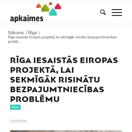
Sākums
Rīga
/
/
Rīga iesaistās Eiropas projektā, lai sekmīgāk risinātu bezpajumtniecības
problē...
RĪGA IESAISTĀS EIROPAS
PROJEKTĀ, LAI
SEKMĪGĀK RISINĀTU
BEZPAJUMTNIECĪBAS
PROBLĒMU
RĪGA
07/07/2025