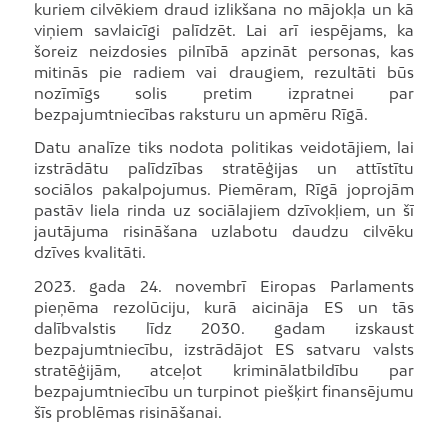
kuriem cilvēkiem draud izlikšana no mājokļa un kā
viņiem savlaicīgi palīdzēt. Lai arī iespējams, ka
šoreiz neizdosies pilnībā apzināt personas, kas
mitinās pie radiem vai draugiem, rezultāti būs
nozīmīgs solis pretim izpratnei par
bezpajumtniecības raksturu un apmēru Rīgā.
Datu analīze tiks nodota politikas veidotājiem, lai
izstrādātu palīdzības stratēģijas un attīstītu
sociālos pakalpojumus. Piemēram, Rīgā joprojām
pastāv liela rinda uz sociālajiem dzīvokļiem, un šī
jautājuma risināšana uzlabotu daudzu cilvēku
dzīves kvalitāti.
2023. gada 24. novembrī Eiropas Parlaments
pieņēma rezolūciju, kurā aicināja ES un tās
dalībvalstis līdz 2030. gadam izskaust
bezpajumtniecību, izstrādājot ES satvaru valsts
stratēģijām, atceļot kriminālatbildību par
bezpajumtniecību un turpinot piešķirt finansējumu
šīs problēmas risināšanai.