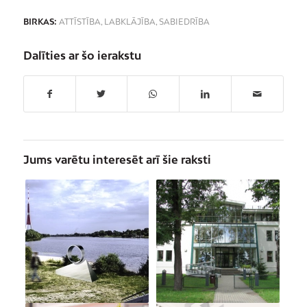
BIRKAS:
ATTĪSTĪBA
,
LABKLĀJĪBA
,
SABIEDRĪBA
Dalīties ar šo ierakstu
Jums varētu interesēt arī šie raksti