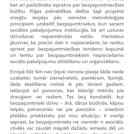
bet arī padziļināta izpratne par bezpajumtniecības
būtību. Rīgas pašvaldības dalība šajā projektā
sniegtu iespēju pēc vienotas metodoloģijas
principiem uzskaitīt bezpajumtniekus, kuri saņem
sociālos pakalpojumus institūcijās, kā arī uzturas
dzīvošanai nepiemērotās vietās. Vienlaikus
jāuzsver, ka precīzi dati ir nepieciešami, lai varētu
spriest par bezpajumtniecības tendenci kopumā
un lemtu par bezpajumtniekiem nepieciešamo
sociālo pakalpojumu attīstīšanu un organizēšanu.
Eiropā līdz šim nav bijusi vienota pieeja šāda veida
uzskaitei, tomēr ziemeļvalstīs, piemēram, Somijā,
šāda skaitīšana notiek ik pēc diviem gadiem,
iekļaujot arī personas, kas īslaicīgi mitinās pie
draugiem vai radiem. Tas ļauj konstatēt, kur
bezpajumtnieki dzīvo – ārā, dārza būdiņās, kāpņu
telpās, patversmēs vai pie paziņām –, sniedzot
plašāku priekšstatu par viņu situāciju. Ir svarīgi
saprast, ka bezpajumtnieks ne vienmēr ir asociāls;
cilvēks var zaudēt mājokli dažādu iemeslu dēļ un