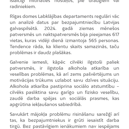
īslaicīgi mitināties hosteļos, pie draugiem vai
radiniekiem.
Rīgas domes Labklājības departaments regulāri vāc
un analizē datus par bezpajumtniecību Latvijas
galvaspilsētā. 2024. gadā ziemas mēnešos
patversmēs un naktspatversmēs bija pieejamas 617
vietas, kuras vidēji dienā izmantoja 565 personas.
Tendence rāda, ka klientu skaits samazinās, taču
problēmas ir daudz plašākas.
Galvenie iemesli, kāpēc cilvēki ilgstoši paliek
patversmēs, ir ilgstoša alkohola atkarība un
veselības problēmas, kā arī zems pašvērtējums un
motivācijas trūkums uzlabot savu dzīves situāciju.
Alkohola atkarība pastiprina sociālo atstumtību –
cilvēks pasliktina savu garīgo un fizisko veselību,
zaudē darba spējas un sociālās prasmes, kas
apgrūtina iekļaušanos sabiedrībā.
Savukārt mājokļa problēmu risināšanu sarežģī arī
tas, ka bezpajumtniekus ir grūti iesaistīt darba
tirgū. Bez pastāvīgiem ienākumiem nav iespējams