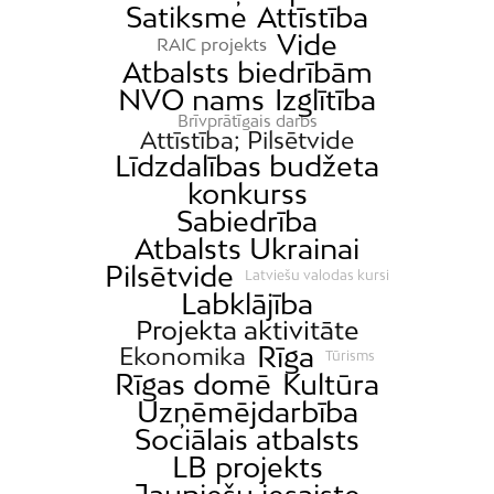
Satiksme
Attīstība
Vide
RAIC projekts
Atbalsts biedrībām
NVO nams
Izglītība
Brīvprātīgais darbs
Attīstība; Pilsētvide
Līdzdalības budžeta
konkurss
Sabiedrība
Atbalsts Ukrainai
Pilsētvide
Latviešu valodas kursi
Labklājība
Projekta aktivitāte
Rīga
Ekonomika
Tūrisms
Rīgas domē
Kultūra
Uzņēmējdarbība
Sociālais atbalsts
LB projekts