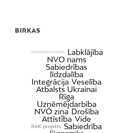
BIRKAS
Labklājība
Līdzdalības budžets
NVO nams
Sabiedrības
līdzdalība
Integrācija
Veselība
Atbalsts Ukrainai
Rīga
Uzņēmējdarbība
NVO ziņa
Drošība
Attīstība
Vide
Sabiedrība
RAIC projekts
Ekonomika