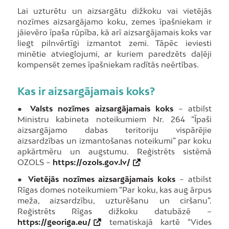
Lai uzturētu un aizsargātu dižkoku vai vietējās
nozīmes aizsargājamo koku, zemes īpašniekam ir
jāievēro īpaša rūpība, kā arī aizsargājamais koks var
liegt pilnvērtīgi izmantot zemi. Tāpēc ieviesti
minētie atvieglojumi, ar kuriem paredzēts daļēji
kompensēt zemes īpašniekam radītās neērtības.
Kas ir aizsargājamais koks?
●
Valsts nozīmes aizsargājamais koks
– atbilst
Ministru kabineta noteikumiem Nr. 264 “Īpaši
aizsargājamo dabas teritoriju vispārējie
aizsardzības un izmantošanas noteikumi” par koku
apkārtmēru un augstumu. Reģistrēts sistēmā
OZOLS –
https://ozols.gov.lv/
●
Vietējās nozīmes aizsargājamais koks
– atbilst
Rīgas domes noteikumiem “Par koku, kas aug ārpus
meža, aizsardzību, uzturēšanu un ciršanu”.
Reģistrēts Rīgas dižkoku datubāzē –
https://georiga.eu/
tematiskajā kartē “Vides