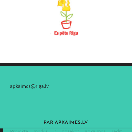
apkaimes@riga.lv
PAR APKAIMES.LV
Projekta mērķis ir nosakot apkaimes, radīt