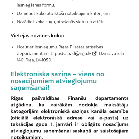
iesniegšanas formu.
Uzmēriet koku atbilstoši noteiktajiem kritērijiem.
Norādiet koka sugu, atrašanās vietu un attēlu.
Vietējās nozīmes koku:
Nosūtiet iesniegumu Rīgas Pilsētas attīstības
departamentam: E-pasts:
pad@riga.lv
; Dzirnavu iela
140, Rīga, LV-1050.
Elektroniskā saziņa – viens no
nosacījumiem atvieglojumu
saņemšanai!
Rīgas pašvaldības Finanšu departaments
atgādina, ka vairākām nodokļa maksātāju
kategorijām elektroniskā saziņas kanāla esamība
(oficiālā elektroniskā adrese vai e-pasts) uz
taksācijas gada 1. janvāri ir obligāts nosacījums
atvieglojumu saņemšanai saskaņā ar saistošajiem
noteikumiem.