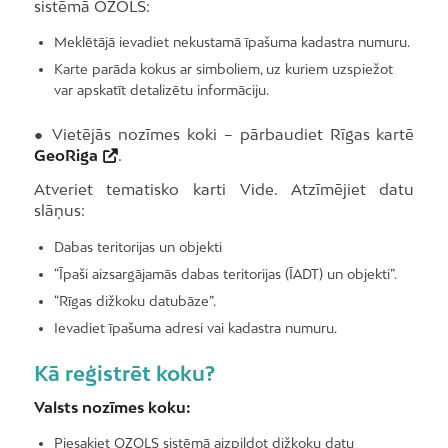
sistēmā OZOLS:
Meklētājā ievadiet nekustamā īpašuma kadastra numuru.
Karte parāda kokus ar simboliem, uz kuriem uzspiežot
var apskatīt detalizētu informāciju.
● Vietējās nozīmes koki – pārbaudiet Rīgas kartē
GeoRiga
.
Atveriet tematisko karti Vide. Atzīmējiet datu
slāņus:
Dabas teritorijas un objekti
“Īpaši aizsargājamās dabas teritorijas (ĪADT) un objekti”.
“Rīgas dižkoku datubāze”.
Ievadiet īpašuma adresi vai kadastra numuru.
Kā reģistrēt koku?
Valsts nozīmes koku:
Piesakiet OZOLS sistēmā aizpildot dižkoku datu