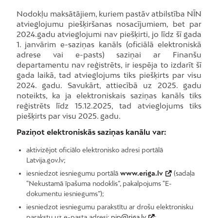
Nodokļu maksātājiem, kuriem pastāv atbilstība NĪN
atvieglojumu piešķiršanas nosacījumiem, bet par
2024.gadu atvieglojumi nav piešķirti, jo līdz šī gada
1. janvārim e-saziņas kanāls (oficiālā elektroniskā
adrese vai e-pasts) saziņai ar Finanšu
departamentu nav reģistrēts, ir iespēja to izdarīt šī
gada laikā, tad atvieglojums tiks piešķirts par visu
2024. gadu. Savukārt, attiecībā uz 2025. gadu
noteikts, ka ja elektroniskais saziņas kanāls tiks
reģistrēts līdz 15.12.2025, tad atvieglojums tiks
piešķirts par visu 2025. gadu.
Paziņot elektroniskās saziņas kanālu var:
aktivizējot oficiālo elektronisko adresi portālā
Latvija.gov.lv;
iesniedzot iesniegumu portālā
www.eriga.lv
(sadaļa
“Nekustamā īpašuma nodoklis”, pakalpojums “E-
dokumentu iesniegums”);
iesniedzot iesniegumu parakstītu ar drošu elektronisku
parakstu uz e-pasta adresi:
pip@riga.lv
;