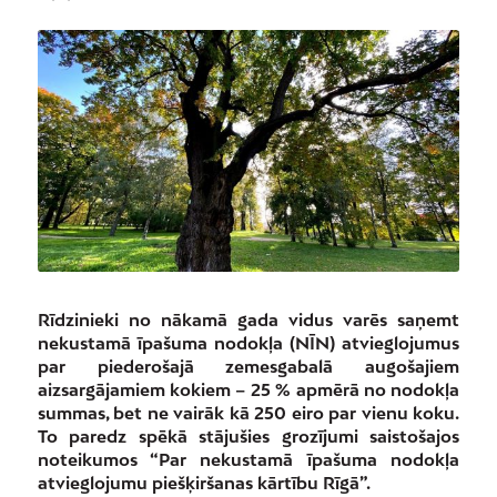
Rīdzinieki no nākamā gada vidus varēs saņemt
nekustamā īpašuma nodokļa (NĪN) atvieglojumus
par piederošajā zemesgabalā augošajiem
aizsargājamiem kokiem – 25 % apmērā no nodokļa
summas, bet ne vairāk kā 250 eiro par vienu koku.
To paredz spēkā stājušies grozījumi saistošajos
noteikumos “Par nekustamā īpašuma nodokļa
atvieglojumu piešķiršanas kārtību Rīgā”.