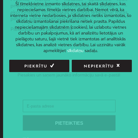
Šī tīmekļvietne izmanto sīkdatnes, tai skaitā sīkdatnes, kas
priekšnoteikumus līdzsvarotas sociāli –
nepieciešamas tīmekļa vietnes darbībai. Ņemot vērā, ka
ekonomiskās un telpiskās politikas ieviešanai Rīgas
interneta vietne nedarbosies, ja sīkdatnes netiks izmantotas, šo
pilsētas administratīvajā teritorijā.
sīkdatņu izmantošanai piekrišana netiek prasīta. Papildus
nepieciešamajām sīkdatnēm (cookies), lai uzlabotu vietnes
Piekļūstamības paziņojums
darbību un pakalpojumus, kā arī analizētu lietotājus un
pielāgotu saturu, šajā vietnē tiek izmantotas arī analītiskās
sīkdatnes, kas analizē vietnes darbību. Lai uzzinātu vairāk
apmeklējiet
sīkdatņu
sadaļu.
PIEKRĪTU
NEPIEKRĪTU
JAUNUMI E-PASTĀ
Piesakies un saņem jaunāko informāciju savā e-pastā!