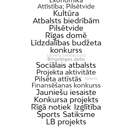
Attīstība; Pilsētvide
Kultūra
Atbalsts biedrībām
Pilsētvide
Rīgas domē
Līdzdalības budžeta
konkurss
Latviešu valodas kursi
Brīvprātīgais darbs
Sociālais atbalsts
Projekta aktivitāte
Pilsēta attīstās
Tūrisms
Finansēšanas konkurss
Jauniešu iesaiste
Konkursa projekts
Rīgā notiek
Izglītība
Sports
Satiksme
LB projekts