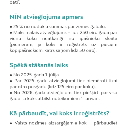
dati”.
NĪN atvieglojuma apmērs
● 25 % no nodokļa summas par zemes gabalu.
● Maksimālais atvieglojums – līdz 250 eiro gadā par
vienu koku neatkarīgi no īpašnieku skaita
(piemēram, ja koks ir reģistrēts uz pieciem
kopīpašniekiem, katrs saņem līdz 50 eiro).
Spēkā stāšanās laiks
● No 2025. gada 1. jūlija.
● Par 2025. gadu atvieglojumi tiek piemēroti tikai
par otro pusgadu (līdz 125 eiro par koku).
● No 2026. gada atvieglojumi tiek piešķirti par visu
gadu, ja koks atbilst noteikumiem 1. janvārī.
Kā pārbaudīt, vai koks ir reģistrēts?
● Valsts nozīmes aizsargājamie koki – pārbaudiet