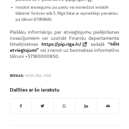
nosūtot iesniegumu pa pastu vai iesniedzot iestādē
klātienē Terēzes ielā 5, Rīgā (tikai ar iepriekšējo pierakstu
pa tālruni 67181866).
Plašāku informāciju par atvieglojumu piešķiršanas
nosacījumiem var uzzināt Finanšu departamenta
tīmekļvietnes
https://pip.riga.lv/
sadaļā
“NĪN
atvieglojumi”
vai zvanot uz bezmaksas informatīvo
tālruni +37180000850.
BIRKAS:
VESELĪBA
,
VIDE
Dalīties ar šo ierakstu