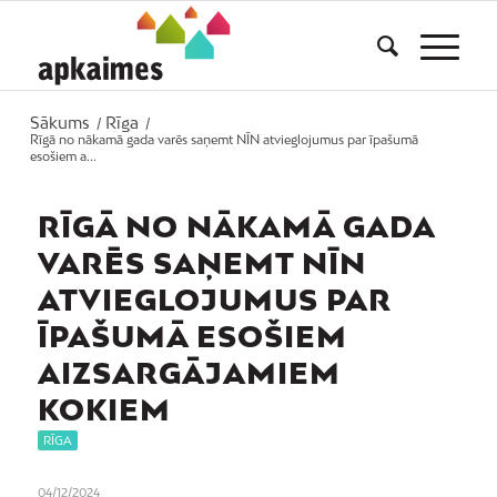
Sākums
Rīga
/
/
Rīgā no nākamā gada varēs saņemt NĪN atvieglojumus par īpašumā
esošiem a...
RĪGĀ NO NĀKAMĀ GADA
VARĒS SAŅEMT NĪN
ATVIEGLOJUMUS PAR
ĪPAŠUMĀ ESOŠIEM
AIZSARGĀJAMIEM
KOKIEM
RĪGA
04/12/2024