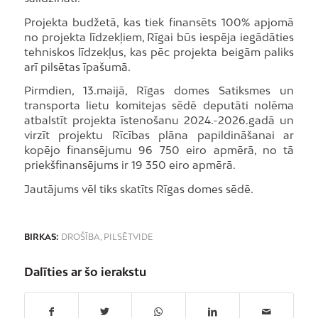
Projekta budžetā, kas tiek finansēts 100% apjomā
no projekta līdzekļiem, Rīgai būs iespēja iegādāties
tehniskos līdzekļus, kas pēc projekta beigām paliks
arī pilsētas īpašumā.
Pirmdien, 13.maijā, Rīgas domes Satiksmes un
transporta lietu komitejas sēdē deputāti nolēma
atbalstīt projekta īstenošanu 2024.-2026.gadā un
virzīt projektu Rīcības plāna papildināšanai ar
kopējo finansējumu 96 750 eiro apmērā, no tā
priekšfinansējums ir 19 350 eiro apmērā.
Jautājums vēl tiks skatīts Rīgas domes sēdē.
BIRKAS:
DROŠĪBA
,
PILSĒTVIDE
Dalīties ar šo ierakstu