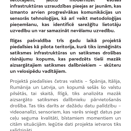
infrastruktūras uzraudzības pieejas ar jaunām, kas
izmanto arvien progresīvākas komunikācijas un
sensorās tehnoloģijas, kā arī veikt metodoloģijas
pieņemšanu, kas identificē sarežģītu lietotāju
uzvedību un var samazināt nevēlamu uzvedību.
Rīgas pašvaldība trīs gadu laikā projektā
piedalīsies kā pilota teritorija, kurā tiks izmēģināts
satiksmes infrastruktūras un satiksmes drošības
risinājumu kopums, kas paredzēts tieši mazāk
aizsargātajiem satiksmes dalībniekiem – skūteru
un velosipēdu vadītājiem.
Projektā piedalīsies četras valstis – Spānija, Itālija,
Rumānija un Latvija, un kopumā sešās šo valstu
pilsētās, tai skaitā, Rīgā, tiks analizēta mazāk
aizsargāto satiksmes dalībnieku pārvietošanās
drošība. Tas tiks darīts ar dažādu datu palīdzību –
videoanalīzi, sensoriem, kas varēs sniegt datus par
ceļu seguma kvalitāti, bīstamiem momentiem un
citām situācijām. Iegūtie dati projekta ietvaros tiks
salīdzināti.