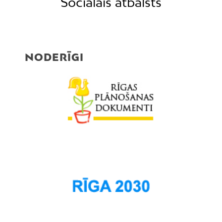
Sociālais atbalsts
NODERĪGI