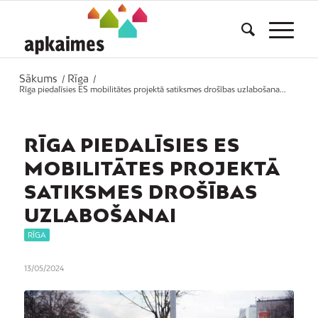
Sākums
Rīga
/
/
Rīga piedalīsies ES mobilitātes projektā satiksmes drošības uzlabošana...
RĪGA PIEDALĪSIES ES
MOBILITĀTES PROJEKTĀ
SATIKSMES DROŠĪBAS
UZLABOŠANAI
RĪGA
13/05/2024