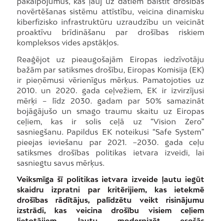
pakalpojumus, kas ļauj uz datiem balstīt drošības
novērtēšanas sistēmu attīstību, veicina dinamisku
kiberfizisko infrastruktūru uzraudzību un veicināt
proaktīvu brīdināšanu par drošības riskiem
kompleksos vides apstākļos.
Reaģējot uz pieaugošajām Eiropas iedzīvotāju
bažām par satiksmes drošību, Eiropas Komisija (EK)
ir pieņēmusi vērienīgus mērķus. Pamatojoties uz
2010. un 2020. gada ceļvežiem, EK ir izvirzījusi
mērķi – līdz 2030. gadam par 50% samazināt
bojāgājušo un smago traumu skaitu uz Eiropas
ceļiem, kas ir solis ceļā uz “Vision Zero”
sasniegšanu. Papildus EK noteikusi “Safe System”
pieejas ieviešanu par 2021. –2030. gada ceļu
satiksmes drošības politikas ietvara izveidi, lai
sasniegtu savus mērķus.
Veiksmīga šī politikas ietvara izveide ļautu iegūt
skaidru izpratni par kritērijiem, kas ietekmē
drošības rādītājus, palīdzētu veikt risinājumu
izstrādi, kas veicina drošību visiem ceļiem
lietotājiem, ļautu modernizēt esošās