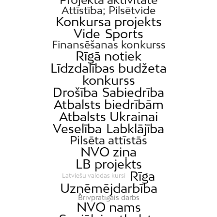
Attīstība; Pilsētvide
Konkursa projekts
Vide
Sports
Finansēšanas konkurss
Rīgā notiek
Līdzdalības budžeta
konkurss
Drošība
Sabiedrība
Atbalsts biedrībām
Atbalsts Ukrainai
Veselība
Labklājība
Pilsēta attīstās
NVO ziņa
LB projekts
Rīga
Latviešu valodas kursi
Uzņēmējdarbība
Brīvprātīgais darbs
NVO nams