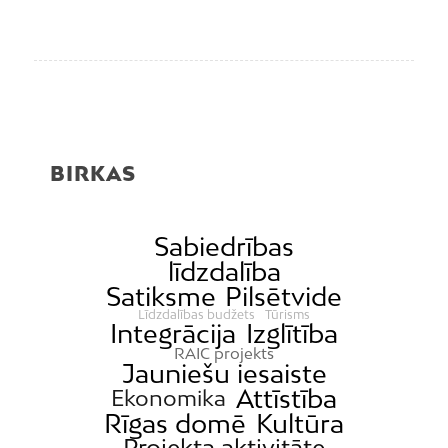
BIRKAS
Sabiedrības
līdzdalība
Satiksme
Pilsētvide
Līdzdalības budžets
Tūrisms
Integrācija
Izglītība
RAIC projekts
Jauniešu iesaiste
Attīstība
Ekonomika
Rīgas domē
Kultūra
Projekta aktivitāte