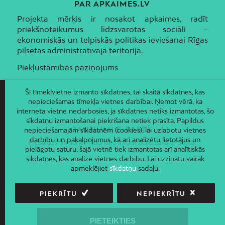
PAR APKAIMES.LV
Projekta mērķis ir nosakot apkaimes, radīt
priekšnoteikumus līdzsvarotas sociāli –
ekonomiskās un telpiskās politikas ieviešanai Rīgas
pilsētas administratīvajā teritorijā.
Piekļūstamības paziņojums
Šī tīmekļvietne izmanto sīkdatnes, tai skaitā sīkdatnes, kas
nepieciešamas tīmekļa vietnes darbībai. Ņemot vērā, ka
interneta vietne nedarbosies, ja sīkdatnes netiks izmantotas, šo
sīkdatņu izmantošanai piekrišana netiek prasīta. Papildus
JAUNUMI E-PASTĀ
nepieciešamajām sīkdatnēm (cookies), lai uzlabotu vietnes
darbību un pakalpojumus, kā arī analizētu lietotājus un
Piesakies un saņem jaunāko informāciju savā e-pastā!
pielāgotu saturu, šajā vietnē tiek izmantotas arī analītiskās
sīkdatnes, kas analizē vietnes darbību. Lai uzzinātu vairāk
apmeklējiet
sīkdatņu
sadaļu.
PIEKRĪTU
NEPIEKRĪTU