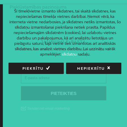
Piekļūstamības paziņojums
Šī tīmekļvietne izmanto sīkdatnes, tai skaitā sīkdatnes, kas
nepieciešamas tīmekļa vietnes darbībai. Ņemot vērā, ka
interneta vietne nedarbosies, ja sīkdatnes netiks izmantotas, šo
sīkdatņu izmantošanai piekrišana netiek prasīta. Papildus
nepieciešamajām sīkdatnēm (cookies), lai uzlabotu vietnes
darbību un pakalpojumus, kā arī analizētu lietotājus un
JAUNUMI E-PASTĀ
pielāgotu saturu, šajā vietnē tiek izmantotas arī analītiskās
sīkdatnes, kas analizē vietnes darbību. Lai uzzinātu vairāk
Piesakies un saņem jaunāko informāciju savā e-pastā!
apmeklējiet
sīkdatņu
sadaļu.
PIEKRĪTU
NEPIEKRĪTU