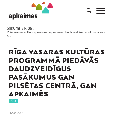
Sākums
Rīga
/
/
Rīga vasaras kultūras programmā piedāvās daudzveidīgus pasākumus gan
pi...
RĪGA VASARAS KULTŪRAS
PROGRAMMĀ PIEDĀVĀS
DAUDZVEIDĪGUS
PASĀKUMUS GAN
PILSĒTAS CENTRĀ, GAN
APKAIMĒS
RĪGA
26/04/2024