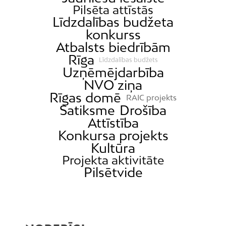
Pilsēta attīstās
Līdzdalības budžeta
konkurss
Atbalsts biedrībām
Rīga
Līdzdalības budžets
Uzņēmējdarbība
NVO ziņa
Rīgas domē
RAIC projekts
Satiksme
Drošība
Attīstība
Konkursa projekts
Kultūra
Projekta aktivitāte
Pilsētvide