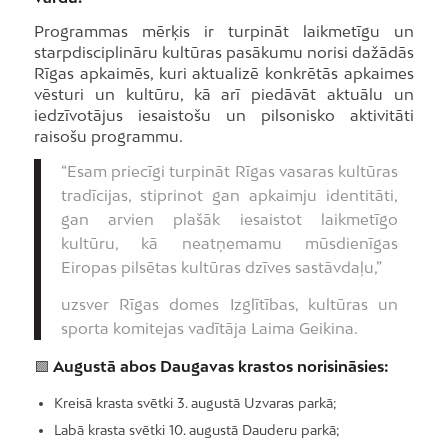
Programmas mērķis ir turpināt laikmetīgu un
starpdisciplināru kultūras pasākumu norisi dažādās
Rīgas apkaimēs, kuri aktualizē konkrētās apkaimes
vēsturi un kultūru, kā arī piedāvāt aktuālu un
iedzīvotājus iesaistošu un pilsonisko aktivitāti
raisošu programmu.
“Esam priecīgi turpināt Rīgas vasaras kultūras
tradīcijas, stiprinot gan apkaimju identitāti,
gan arvien plašāk iesaistot laikmetīgo
kultūru, kā neatņemamu mūsdienīgas
Eiropas pilsētas kultūras dzīves sastāvdaļu,”
uzsver Rīgas domes Izglītības, kultūras un
sporta komitejas vadītāja Laima Geikina.
🟩
Augustā abos Daugavas krastos norisināsies:
Kreisā krasta svētki 3. augustā Uzvaras parkā;
Labā krasta svētki 10. augustā Dauderu parkā;