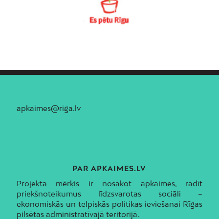
apkaimes@riga.lv
PAR APKAIMES.LV
Projekta mērķis ir nosakot apkaimes, radīt
priekšnoteikumus līdzsvarotas sociāli –
ekonomiskās un telpiskās politikas ieviešanai Rīgas
pilsētas administratīvajā teritorijā.