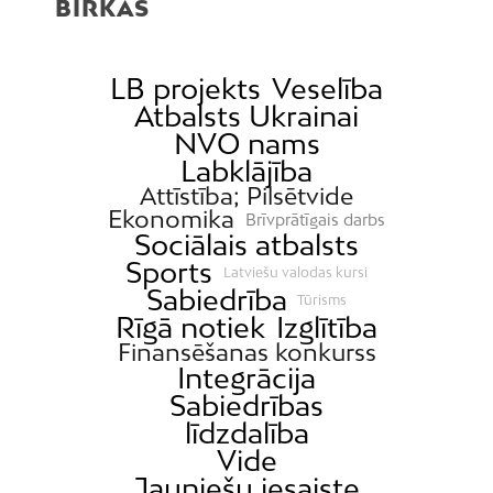
BIRKAS
LB projekts
Veselība
Atbalsts Ukrainai
NVO nams
Labklājība
Attīstība; Pilsētvide
Ekonomika
Brīvprātīgais darbs
Sociālais atbalsts
Sports
Latviešu valodas kursi
Sabiedrība
Tūrisms
Rīgā notiek
Izglītība
Finansēšanas konkurss
Integrācija
Sabiedrības
līdzdalība
Vide
Jauniešu iesaiste