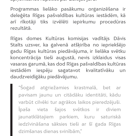
Programmas lielāko pasākumu organizēšana ir
deleģēta Rīgas pašvaldības kultūras iestādēm, kā
arī rīkotāji tiks izvēlēti iepirkumu procedūras
rezultātā.
Rīgas domes Kultūras komisijas vadītājs Dāvis
Stalts uzsver, ka galvenā atšķirība no iepriekšējo
gadu Rīgas kultūras piedāvājuma, ir lielāka svētku
koncentrācija tieši augustā, nevis izklaidus visas
vasaras garumā, kas dod Rīgas pašvaldības kultūras
iestādēm iespēju sagatavot kvalitatīvāku un
daudzveidīgāku piedāvājumu.
“Šogad atgriežamies krastmalā, bet ar
pavisam jaunu un citādāku identitāti, kādu
varbūt cilvēki tur agrākos laikos pieredzējuši.
Īpaša vieta šajos svētkos ir diviem
jaunatklātajiem parkiem, kuru saturiskā
iedzīvināšana sāksies tieši ar šī gada Rīgas
dzimšanas dienas svinībām,”