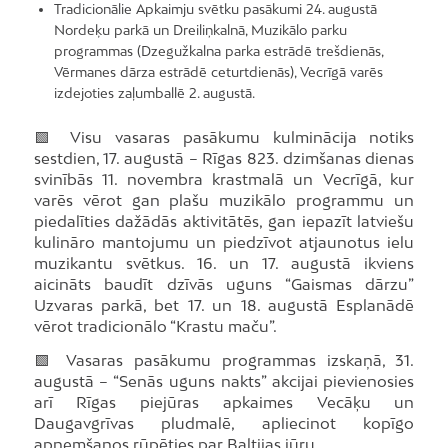
Tradicionālie Apkaimju svētku pasākumi 24. augustā
Nordeķu parkā un Dreiliņkalnā, Muzikālo parku
programmas (Dzegužkalna parka estrādē trešdienās,
Vērmanes dārza estrādē ceturtdienās), Vecrīgā varēs
izdejoties zaļumballē 2. augustā.
🟩 Visu vasaras pasākumu kulminācija notiks
sestdien, 17. augustā – Rīgas 823. dzimšanas dienas
svinībās 11. novembra krastmalā un Vecrīgā, kur
varēs vērot gan plašu muzikālo programmu un
piedalīties dažādās aktivitātēs, gan iepazīt latviešu
kulināro mantojumu un piedzīvot atjaunotus ielu
muzikantu svētkus. 16. un 17. augustā ikviens
aicināts baudīt dzīvās uguns “Gaismas dārzu”
Uzvaras parkā, bet 17. un 18. augustā Esplanādē
vērot tradicionālo “Krastu maču”.
🟩 Vasaras pasākumu programmas izskaņā, 31.
augustā – “Senās uguns nakts” akcijai pievienosies
arī Rīgas piejūras apkaimes Vecāķu un
Daugavgrīvas pludmalē, apliecinot kopīgo
apņemšanos rūpēties par Baltijas jūru.