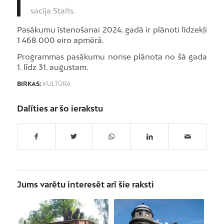
sacīja Stalts.
Pasākumu īstenošanai 2024. gadā ir plānoti līdzekļi
1 468 000 eiro apmērā.
Programmas pasākumu norise plānota no šā gada
1. līdz 31. augustam.
BIRKAS:
KULTŪRA
Dalīties ar šo ierakstu
Jums varētu interesēt arī šie raksti