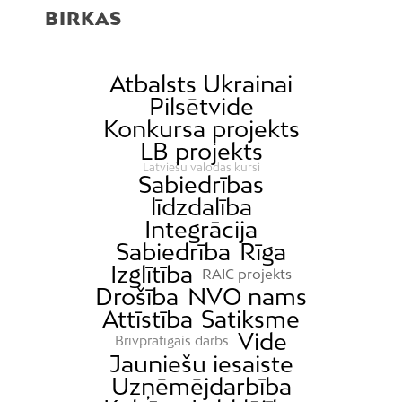
BIRKAS
Atbalsts Ukrainai
Pilsētvide
Konkursa projekts
LB projekts
Latviešu valodas kursi
Sabiedrības
līdzdalība
Integrācija
Sabiedrība
Rīga
Izglītība
RAIC projekts
Drošība
NVO nams
Attīstība
Satiksme
Vide
Brīvprātīgais darbs
Jauniešu iesaiste
Uzņēmējdarbība