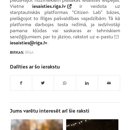
Vietne
iesaisties.riga.lv
ir veidota uz
starptautiskās platformas “Citizen Lab” bāzes,
pielāgojot to Rīgas pašvaldības vajadzībām. Tā kā
platforma darbojas testa režīmā, ja iedzīvotāji
pamana kļūdas vai saskaras ar tehniskiem
sarežģījumiem, par to jāziņo, rakstot uz e-pastu
iesaisties@riga.lv
.
BIRKAS:
RĪGA
Dalīties ar šo ierakstu
Jums varētu interesēt arī šie raksti