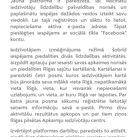
Jaunā platforma ir paredzēta, lai veicinātu
iedzīvotāju līdzdalību pašvaldības norisēs un
paplašinātu iespējas dažādos veidos izteikt savu
viedokli. Lai tajā reģistrētos un sāktu to lietot,
nepieciešama aktīva e-pasta adrese. Tāpat
pieslēgties iespējams ar sociālā tīkla “Facebook”
kontu.
Iedzīvotājiem izmēģinājuma režīmā šobrīd
iespējams piedalīties divās līdzdalības aktivitātēs:
aizpildīt aptauju par iesaisti savas apkaimes norisēs
un piedalīties Rīgas sajūtu kartēšanā. Kartēšanai ir
paredzēti četri posmi, kuros iedzīvotājiem kartē
būs jānorāda sava mīļākā vieta Rīgā, nepatīkamākā
vieta Rīgā, vieta, kur visvairāk nepieciešami
uzlabojumi, un vieta, ar kuru Rīgā var lepoties. Par
katra jauna posma sākumu reģistrētie lietotāji
saņems informāciju savā e-pastā. Pirmo divu
aktivitāšu rezultātus apkopos un par tiem ziņos
Rīgas pilsētas Apkaimju iedzīvotāju centrs.
Izvērtējot platformas darbību, paredzēts to attīstīt,
piedāvājot rīdziniekiem plašākas iesaistes iespējas.