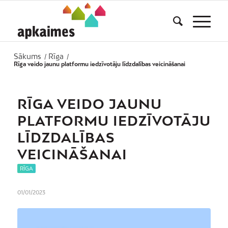
Sākums
Rīga
/
/
Rīga veido jaunu platformu iedzīvotāju līdzdalības veicināšanai
RĪGA VEIDO JAUNU
PLATFORMU IEDZĪVOTĀJU
LĪDZDALĪBAS
VEICINĀŠANAI
RĪGA
01/01/2023