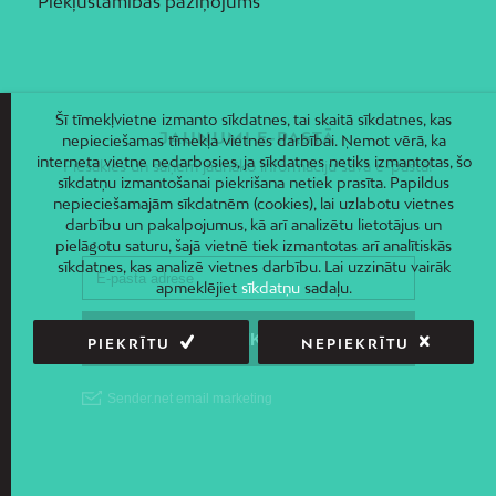
Piekļūstamības paziņojums
Šī tīmekļvietne izmanto sīkdatnes, tai skaitā sīkdatnes, kas
JAUNUMI E-PASTĀ
nepieciešamas tīmekļa vietnes darbībai. Ņemot vērā, ka
interneta vietne nedarbosies, ja sīkdatnes netiks izmantotas, šo
Piesakies un saņem jaunāko informāciju savā e-pastā!
sīkdatņu izmantošanai piekrišana netiek prasīta. Papildus
nepieciešamajām sīkdatnēm (cookies), lai uzlabotu vietnes
darbību un pakalpojumus, kā arī analizētu lietotājus un
pielāgotu saturu, šajā vietnē tiek izmantotas arī analītiskās
sīkdatnes, kas analizē vietnes darbību. Lai uzzinātu vairāk
apmeklējiet
sīkdatņu
sadaļu.
PIEKRĪTU
NEPIEKRĪTU