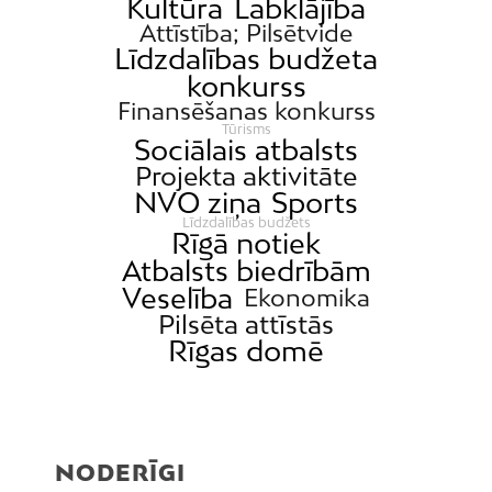
Kultūra
Labklājība
Attīstība; Pilsētvide
Līdzdalības budžeta
konkurss
Finansēšanas konkurss
Tūrisms
Sociālais atbalsts
Projekta aktivitāte
NVO ziņa
Sports
Līdzdalības budžets
Rīgā notiek
Atbalsts biedrībām
Veselība
Ekonomika
Pilsēta attīstās
Rīgas domē
NODERĪGI