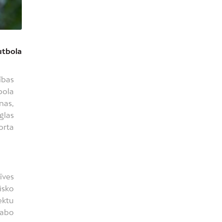
utbola
ības
bola
nas,
glas
orta
īves
isko
ektu
labo