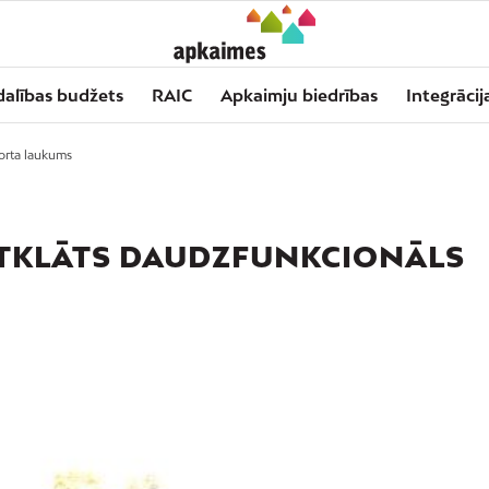
dalības budžets
RAIC
Apkaimju biedrības
Integrācij
porta laukums
ATKLĀTS DAUDZFUNKCIONĀLS