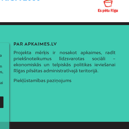
PAR APKAIMES.LV
Projekta mērķis ir nosakot apkaimes, radīt
a
priekšnoteikumus līdzsvarotas sociāli –
ekonomiskās un telpiskās politikas ieviešanai
ām
Rīgas pilsētas administratīvajā teritorijā.
s,
Piekļūstamības paziņojums
ai