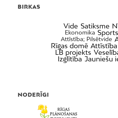
BIRKAS
Vide
Satiksme
N
Sport
Ekonomika
A
Attīstība; Pilsētvide
Rīgas domē
Attīstība
LB projekts
Veselīb
Izglītība
Jauniešu i
NODERĪGI