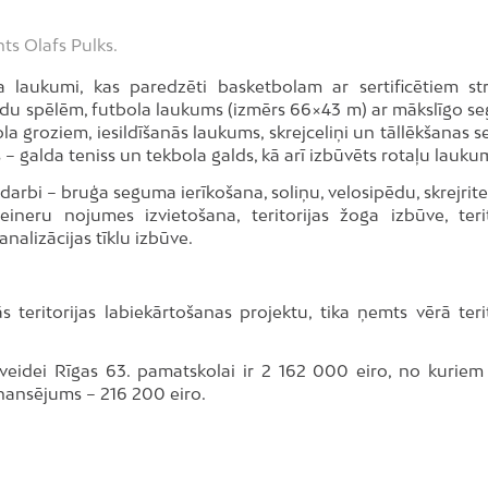
ts Olafs Pulks.
ta laukumi, kas paredzēti basketbolam ar sertificētiem str
eidu spēlēm, futbola laukums (izmērs 66×43 m) ar mākslīgo s
groziem, iesildīšanās laukums, skrejceliņi un tāllēkšanas se
 – galda teniss un tekbola galds, kā arī izbūvēts rotaļu lauku
as darbi – bruģa seguma ierīkošana, soliņu, velosipēdu, skrejri
ineru nojumes izvietošana, teritorijas žoga izbūve, terit
alizācijas tīklu izbūve.
 teritorijas labiekārtošanas projektu, tika ņemts vērā terit
zveidei Rīgas 63. pamatskolai ir 2 162 000 eiro, no kuriem 
nansējums – 216 200 eiro.