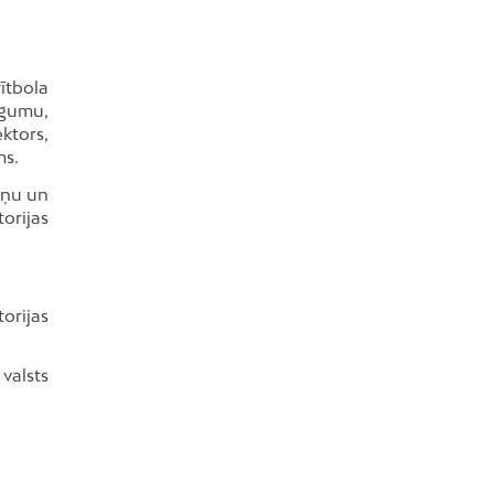
ītbola
egumu,
ktors,
ms.
teņu un
orijas
orijas
valsts