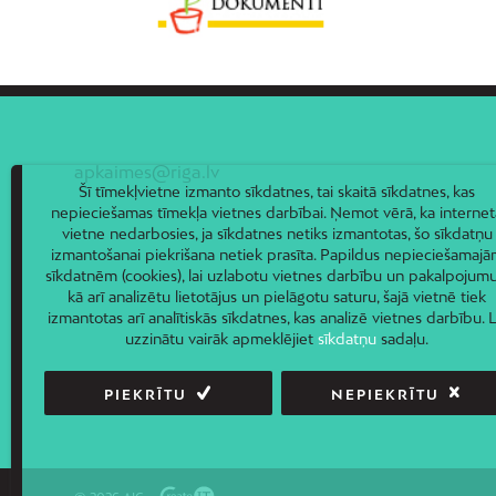
apkaimes@riga.lv
Šī tīmekļvietne izmanto sīkdatnes, tai skaitā sīkdatnes, kas
nepieciešamas tīmekļa vietnes darbībai. Ņemot vērā, ka internet
vietne nedarbosies, ja sīkdatnes netiks izmantotas, šo sīkdatņu
izmantošanai piekrišana netiek prasīta. Papildus nepieciešamaj
sīkdatnēm (cookies), lai uzlabotu vietnes darbību un pakalpojumu
kā arī analizētu lietotājus un pielāgotu saturu, šajā vietnē tiek
izmantotas arī analītiskās sīkdatnes, kas analizē vietnes darbību. L
uzzinātu vairāk apmeklējiet
sīkdatņu
sadaļu.
PIEKRĪTU
NEPIEKRĪTU