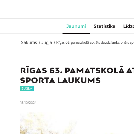
Jaunumi
Statistika
Līdz
Sākums
Jugla
/
/
Rīgas 63. pamatskolā atklāts daudzfunkcionāls s
RĪGAS 63. PAMATSKOLĀ 
SPORTA LAUKUMS
JUGLA
18/10/2024