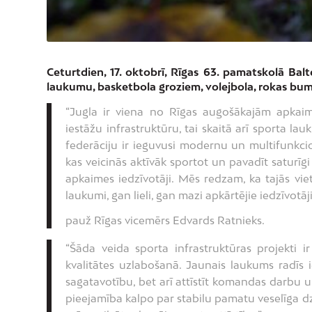
Ceturtdien, 17. oktobrī, Rīgas 63. pamatskolā Bal
laukumu, basketbola groziem, volejbola, rokas bum
“Jugla ir viena no Rīgas augošākajām apkaim
iestāžu infrastruktūru, tai skaitā arī sporta l
federāciju ir ieguvusi modernu un multifunkc
kas veicinās aktīvāk sportot un pavadīt saturīgi
apkaimes iedzīvotāji. Mēs redzam, ka tajās viet
laukumi, gan lieli, gan mazi apkārtējie iedzīvotāj
pauž Rīgas vicemērs Edvards Ratnieks.
“Šāda veida sporta infrastruktūras projekti ir
kvalitātes uzlabošanā. Jaunais laukums radīs i
sagatavotību, bet arī attīstīt komandas darbu 
pieejamība kalpo par stabilu pamatu veselīga dz