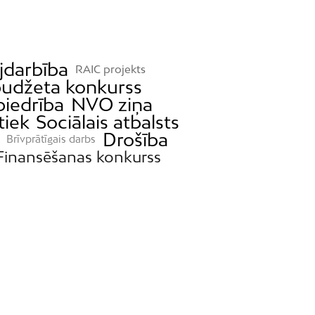
darbība
RAIC projekts
budžeta konkurss
biedrība
NVO ziņa
tiek
Sociālais atbalsts
Drošība
Brīvprātīgais darbs
Finansēšanas konkurss