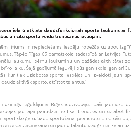
tezera ielā 6 atklāts daudzfunkcionāls sporta laukums ar f
bas un citu sporta veidu trenēšanās iespējām.
ēm. Mums ir nepieciešams iespēju robežās uzlabot izglīt
aukumus. Tāpēc Rīgas 63.pamatskola sadarbībā ar Latvijas Fut
ionālu laukumu, bērnu laukumiņu un dažādas aktivitātes zo
 brīvo laiku. Šajā gadījumā ieguvēji būs gan skola, gan arī Ju
ās, kur tiek uzlabotas sporta iespējas un izveidoti jauni sp
i daudz aktīvāk sporto, attīstot talantus,”
 nozīmīgs ieguldījums Rīgas iedzīvotāju, īpaši jauniešu dz
espējas jaunajai paaudzei ne tikai trenēties un uzlabot fiz
un sportisko garu. Šādu sportošanai piemērotu un drošu obj
īvesveida veicināšanai un jauno talantu izaugsmei, kā arī uz