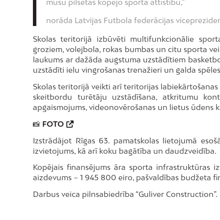
mūsu pilsētas kopējo sporta attīstību,”
norāda Latvijas Futbola federācijas vicepreziden
Skolas teritorijā izbūvēti multifunkcionālie spor
groziem, volejbola, rokas bumbas un citu sporta v
laukums ar dažāda augstuma uzstādītiem basketbola 
uzstādīti ielu vingrošanas trenažieri un galda spēles
Skolas teritorijā veikti arī teritorijas labiekārtošan
skeitbordu turētāju uzstādīšana, atkritumu konte
apgaismojums, videonovērošanas un lietus ūdens kan
📸
FOTO
Izstrādājot Rīgas 63. pamatskolas lietojumā esošās
izvietojums, kā arī koku bagātība un daudzveidība.
Kopējais finansējums āra sporta infrastruktūras i
aizdevums – 1 945 800 eiro, pašvaldības budžeta fi
Darbus veica pilnsabiedrība “Guliver Construction”.