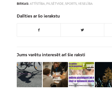
BIRKAS:
ATTĪSTĪBA
,
PILSĒTVIDE
,
SPORTS
,
VESELĪBA
Dalīties ar šo ierakstu
Jums varētu interesēt arī šie raksti