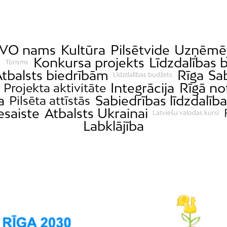
VO nams
Kultūra
Pilsētvide
Uzņēmēj
s
Konkursa projekts
Līdzdalības 
Tūrisms
tbalsts biedrībām
Rīga
Sa
Līdzdalības budžets
Integrācija
Rīgā no
Projekta aktivitāte
a
Sabiedrības līdzdalība
Pilsēta attīstās
esaiste
Atbalsts Ukrainai
Latviešu valodas kursi
Labklājība