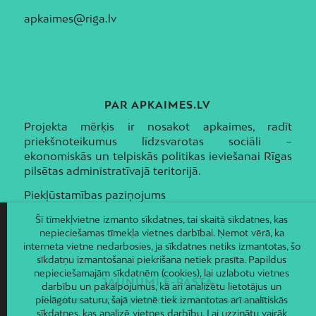
apkaimes@riga.lv
PAR APKAIMES.LV
Projekta mērķis ir nosakot apkaimes, radīt
priekšnoteikumus līdzsvarotas sociāli –
ekonomiskās un telpiskās politikas ieviešanai Rīgas
pilsētas administratīvajā teritorijā.
Piekļūstamības paziņojums
Šī tīmekļvietne izmanto sīkdatnes, tai skaitā sīkdatnes, kas
nepieciešamas tīmekļa vietnes darbībai. Ņemot vērā, ka
interneta vietne nedarbosies, ja sīkdatnes netiks izmantotas, šo
sīkdatņu izmantošanai piekrišana netiek prasīta. Papildus
nepieciešamajām sīkdatnēm (cookies), lai uzlabotu vietnes
JAUNUMI E-PASTĀ
darbību un pakalpojumus, kā arī analizētu lietotājus un
pielāgotu saturu, šajā vietnē tiek izmantotas arī analītiskās
Piesakies un saņem jaunāko informāciju savā e-pastā!
sīkdatnes, kas analizē vietnes darbību. Lai uzzinātu vairāk