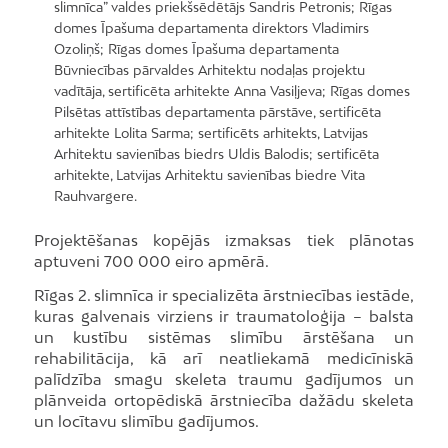
slimnīca” valdes priekšsēdētājs Sandris Petronis; Rīgas
domes Īpašuma departamenta direktors Vladimirs
Ozoliņš; Rīgas domes Īpašuma departamenta
Būvniecības pārvaldes Arhitektu nodaļas projektu
vadītāja, sertificēta arhitekte Anna Vasiļjeva; Rīgas domes
Pilsētas attīstības departamenta pārstāve, sertificēta
arhitekte Lolita Sarma; sertificēts arhitekts, Latvijas
Arhitektu savienības biedrs Uldis Balodis; sertificēta
arhitekte, Latvijas Arhitektu savienības biedre Vita
Rauhvargere.
Projektēšanas kopējās izmaksas tiek plānotas
aptuveni 700 000 eiro apmērā.
Rīgas 2. slimnīca ir specializēta ārstniecības iestāde,
kuras galvenais virziens ir traumatoloģija – balsta
un kustību sistēmas slimību ārstēšana un
rehabilitācija, kā arī neatliekamā medicīniskā
palīdzība smagu skeleta traumu gadījumos un
plānveida ortopēdiskā ārstniecība dažādu skeleta
un locītavu slimību gadījumos.