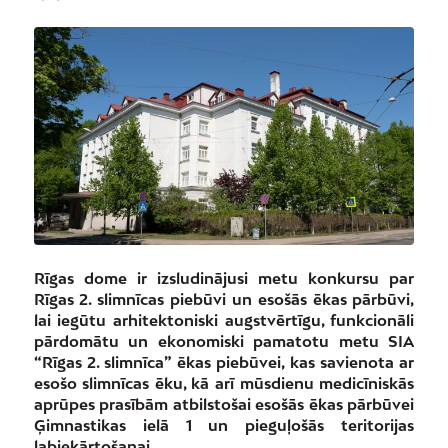
Rīgas dome ir izsludinājusi metu konkursu par
Rīgas 2. slimnīcas piebūvi un esošās ēkas pārbūvi,
lai iegūtu arhitektoniski augstvērtīgu, funkcionāli
pārdomātu un ekonomiski pamatotu metu SIA
“Rīgas 2. slimnīca” ēkas piebūvei, kas savienota ar
esošo slimnīcas ēku, kā arī mūsdienu medicīniskās
aprūpes prasībām atbilstošai esošās ēkas pārbūvei
Ģimnastikas ielā 1 un pieguļošās teritorijas
labiekārtošanai.