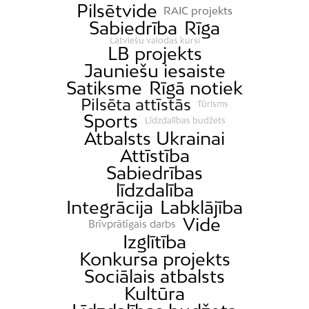
Pilsētvide
RAIC projekts
Sabiedrība
Rīga
Latviešu valodas kursi
LB projekts
Jauniešu iesaiste
Satiksme
Rīgā notiek
Pilsēta attīstās
Tūrisms
Sports
Līdzdalības budžets
Atbalsts Ukrainai
Attīstība
Sabiedrības
līdzdalība
Integrācija
Labklājība
Vide
Brīvprātīgais darbs
Izglītība
Konkursa projekts
Sociālais atbalsts
Kultūra