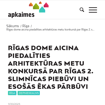
Sākums
Rīga
/
/
Rīgas dome aicina piedalīties arhitektūras metu konkursā par Rīgas 2. s...
RĪGAS DOME AICINA
PIEDALĪTIES
ARHITEKTŪRAS METU
KONKURSĀ PAR RĪGAS 2.
SLIMNĪCAS PIEBŪVI UN
ESOŠĀS ĒKAS PĀRBŪVI
RĪGA
,
ZIEPNIEKKALNS
11/10/2023