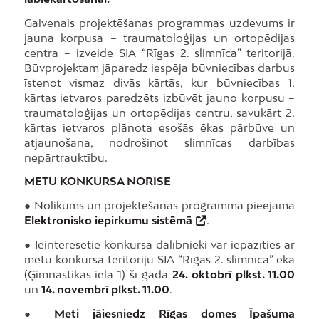
Galvenais projektēšanas programmas uzdevums ir
jauna korpusa – traumatoloģijas un ortopēdijas
centra – izveide SIA “Rīgas 2. slimnīca” teritorijā.
Būvprojektam jāparedz iespēja būvniecības darbus
īstenot vismaz divās kārtās, kur būvniecības 1.
kārtas ietvaros paredzēts izbūvēt jauno korpusu –
traumatoloģijas un ortopēdijas centru, savukārt 2.
kārtas ietvaros plānota esošās ēkas pārbūve un
atjaunošana, nodrošinot slimnīcas darbības
nepārtrauktību.
METU KONKURSA NORISE
● Nolikums un projektēšanas programma pieejama
Elektronisko iepirkumu sistēmā
.
● Ieinteresētie konkursa dalībnieki var iepazīties ar
metu konkursa teritoriju SIA “Rīgas 2. slimnīca” ēkā
(Ģimnastikas ielā 1) šī gada
24. oktobrī plkst. 11.00
un
14. novembrī plkst. 11.00
.
●
Meti jāiesniedz Rīgas domes Īpašuma