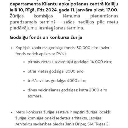
departamenta Klientu apkalpošanas centrā Kalēju
ielā 10, Rīgā,
līdz 2024. gada 11. janvāra plkst. 17.00
.
Žūrijas komisijas lēmuma pieņemšanas
paredzamais termiņš – sešas nedēļas pēc metu
piedāvājumu iesniegšanas termiņa.
Godalgu fonds un konkursa žūrija
Kopējais konkursa godalgu fonds: 30 000 eiro (balvu
fonds netiek aplikts ar PVN):
pirmās vietas (uzvarētāja) godalga: 14 000 eiro;
otrās vietas godalga: 8000 eiro;
trešās vietas godalga: 4000 eiro;
divas veicināšanas godalgas: katra 2000 eiro
apmērā.
Metu konkursa žūrijas sastāvā ir septiņi žūrijas locekļi:
žūrijas komisijas priekšsēdētājs arhitekts, Latvijas
Arhitektu savienības biedrs Jānis Dripe; SIA “Rīgas 2.