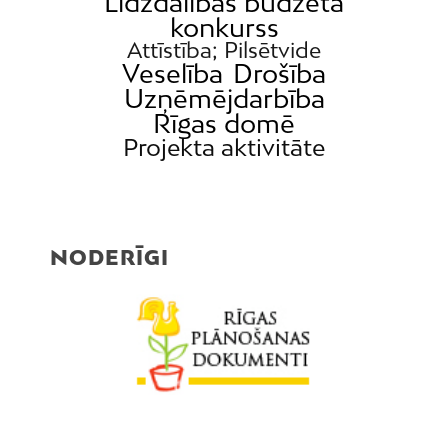
Līdzdalības budžeta
konkurss
Attīstība; Pilsētvide
Veselība
Drošība
Uzņēmējdarbība
Rīgas domē
Projekta aktivitāte
NODERĪGI