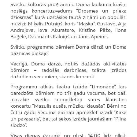
Svētku kultūras programmu Doma laukumā krāšņi
noslēgs koncertuzvedums “Drosmes un prieka
dziesmas”, kurā uzstāsies tautā zināmi un populāri
mūziķi: Miķelis Putniņš, koris “Maska”, Gustavo, Aija
Andrejeva, Ieva Akuratere, Kristīne Pāže, Ilona
Bagele, Daumants Kalniņš un Jānis Apeinis.
Svētku programma bērniem Doma dārzā un Doma
baznīcas piekājē
Vecrīgā, Doma dārzā, notiks dažādās aktivitātes
bērniem – radošās darbnīcas, teātra izrādes
dažādiem vecumiem, skanēs koncerti.
Programmu atklās teātra izrāde “Limonāde”, kas
paredzēta bērniem no trīs gadu vecuma, bet paši
mazākie svētku apmeklētāji varēs klausīties
koncertu “Mazulis ausās, mūziku klausās”. Bērni no
četru gadu vecuma aicināti apmeklēt izrādi “Kaka
un pavasaris”, bet tai sekos izrāde jauniešiem “Pilna
slodze”.
Visas dienas garumā no plkst. 14.00 līdz plkst.