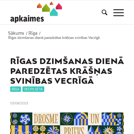
Sākums
Rīga
/
/
Rīgas dzimšanas dienā paredzētas krāšņas svinības Vecrīgā
RĪGAS DZIMŠANAS DIENĀ
PAREDZĒTAS KRĀŠŅAS
SVINĪBAS VECRĪGĀ
RĪGA
,
VECPILSĒTA
03/08/2023