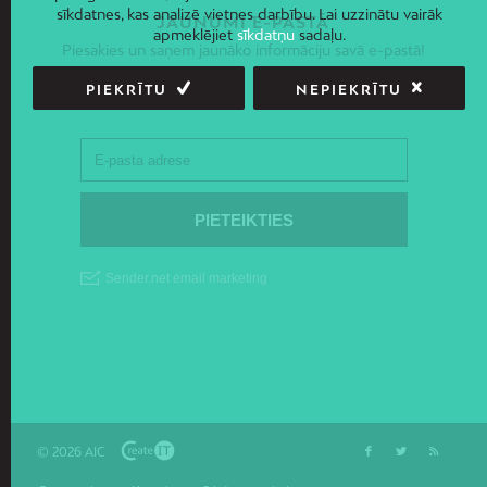
sīkdatnes, kas analizē vietnes darbību. Lai uzzinātu vairāk
JAUNUMI E-PASTĀ
apmeklējiet
sīkdatņu
sadaļu.
Piesakies un saņem jaunāko informāciju savā e-pastā!
PIEKRĪTU
NEPIEKRĪTU
© 2026 AIC