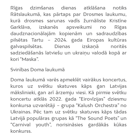
Rīgas dzimšanas dienas atklāšana notiks
Rātslaukumā, kas pārtaps par Drosmes laukumu,
kurā drosmes sarunas vadīs žurnāliste Kristīne
Garklāva, izskanēs apsveikumi no Rīgas
daudznacionālajām kopienām un sadraudzības
pilsētas Tartu – 2024. gada Eiropas kultūras
galvaspilsētas. Dienas izskaņā noritēs
sadziedāšanās latviešu un ukraiņu valodā kopā ar
kori “Maska”.
Svinības Doma laukumā
Doma laukumā varēs apmeklēt vairākus koncertus,
kuros uz svētku skatuves kāps gan Latvijas
mākslinieki, gan arī ārzemju viesi. Kā pirmie svētku
koncertu atklās 2022. gada “Eirovīzijas” dziesmu
konkursa uzvarētāji – grupa “Kalush Orchestra” no
Ukrainas. Pēc tam uz svētku skatuves kāps tādas
Latvijā populāras grupas kā “The Sound Poets” un
“Carnival youth”, norisināsies gardākās kūkas
konkurss.