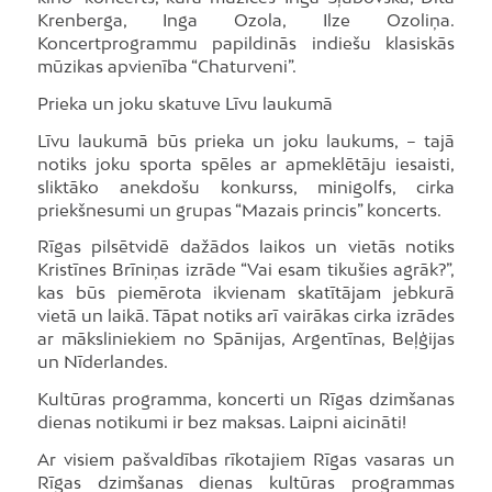
Krenberga, Inga Ozola, Ilze Ozoliņa.
Koncertprogrammu papildinās indiešu klasiskās
mūzikas apvienība “Chaturveni”.
Prieka un joku skatuve Līvu laukumā
Līvu laukumā būs prieka un joku laukums, – tajā
notiks joku sporta spēles ar apmeklētāju iesaisti,
sliktāko anekdošu konkurss, minigolfs, cirka
priekšnesumi un grupas “Mazais princis” koncerts.
Rīgas pilsētvidē dažādos laikos un vietās notiks
Kristīnes Brīniņas izrāde “Vai esam tikušies agrāk?”,
kas būs piemērota ikvienam skatītājam jebkurā
vietā un laikā. Tāpat notiks arī vairākas cirka izrādes
ar māksliniekiem no Spānijas, Argentīnas, Beļģijas
un Nīderlandes.
Kultūras programma, koncerti un Rīgas dzimšanas
dienas notikumi ir bez maksas. Laipni aicināti!
Ar visiem pašvaldības rīkotajiem Rīgas vasaras un
Rīgas dzimšanas dienas kultūras programmas