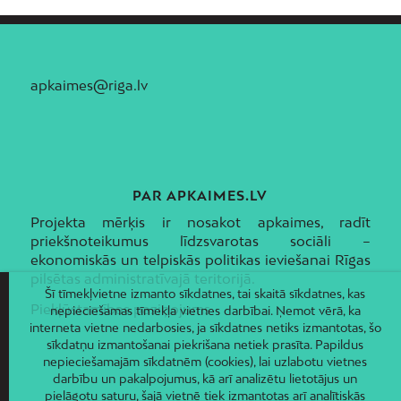
apkaimes@riga.lv
PAR APKAIMES.LV
Projekta mērķis ir nosakot apkaimes, radīt
priekšnoteikumus līdzsvarotas sociāli –
ekonomiskās un telpiskās politikas ieviešanai Rīgas
pilsētas administratīvajā teritorijā.
Šī tīmekļvietne izmanto sīkdatnes, tai skaitā sīkdatnes, kas
Piekļūstamības paziņojums
nepieciešamas tīmekļa vietnes darbībai. Ņemot vērā, ka
interneta vietne nedarbosies, ja sīkdatnes netiks izmantotas, šo
sīkdatņu izmantošanai piekrišana netiek prasīta. Papildus
nepieciešamajām sīkdatnēm (cookies), lai uzlabotu vietnes
darbību un pakalpojumus, kā arī analizētu lietotājus un
pielāgotu saturu, šajā vietnē tiek izmantotas arī analītiskās