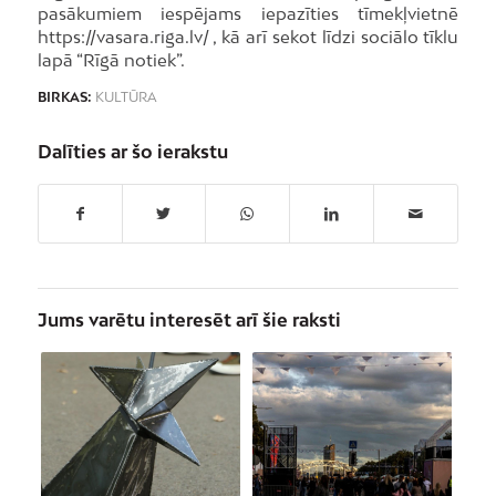
pasākumiem iespējams iepazīties tīmekļvietnē
https://vasara.riga.lv/ , kā arī sekot līdzi sociālo tīklu
lapā “Rīgā notiek”.
BIRKAS:
KULTŪRA
Dalīties ar šo ierakstu
Jums varētu interesēt arī šie raksti