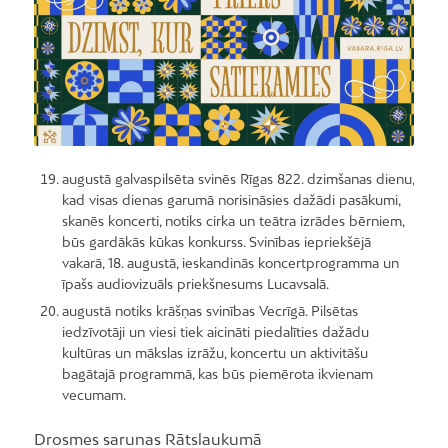
augustā galvaspilsēta svinēs Rīgas 822. dzimšanas dienu,
kad visas dienas garumā norisināsies dažādi pasākumi,
skanēs koncerti, notiks cirka un teātra izrādes bērniem,
būs gardākās kūkas konkurss. Svinības iepriekšējā
vakarā, 18. augustā, ieskandinās koncertprogramma un
īpašs audiovizuāls priekšnesums Lucavsalā.
augustā notiks krāšņas svinības Vecrīgā. Pilsētas
iedzīvotāji un viesi tiek aicināti piedalīties dažādu
kultūras un mākslas izrāžu, koncertu un aktivitāšu
bagātajā programmā, kas būs piemērota ikvienam
vecumam.
Drosmes sarunas Rātslaukumā