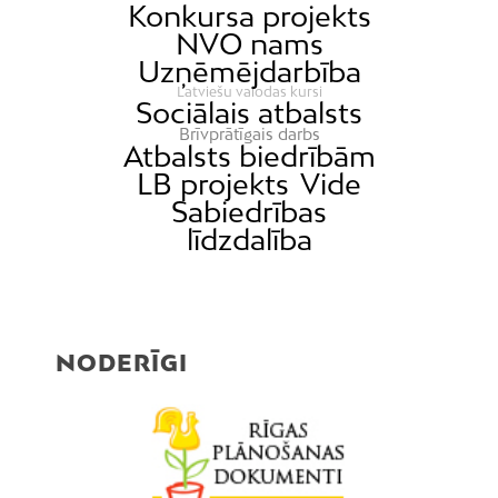
Konkursa projekts
NVO nams
Uzņēmējdarbība
Latviešu valodas kursi
Sociālais atbalsts
Brīvprātīgais darbs
Atbalsts biedrībām
LB projekts
Vide
Sabiedrības
līdzdalība
NODERĪGI