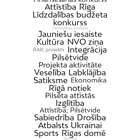
Attīstība
Rīga
Līdzdalības budžeta
konkurss
Līdzdalības budžets
Jauniešu iesaiste
Kultūra
NVO ziņa
Integrācija
RAIC projekts
Pilsētvide
Projekta aktivitāte
Veselība
Labklājība
Satiksme
Ekonomika
Rīgā notiek
Pilsēta attīstās
Izglītība
Attīstība; Pilsētvide
Sabiedrība
Drošība
Atbalsts Ukrainai
Sports
Rīgas domē
Tūrisms