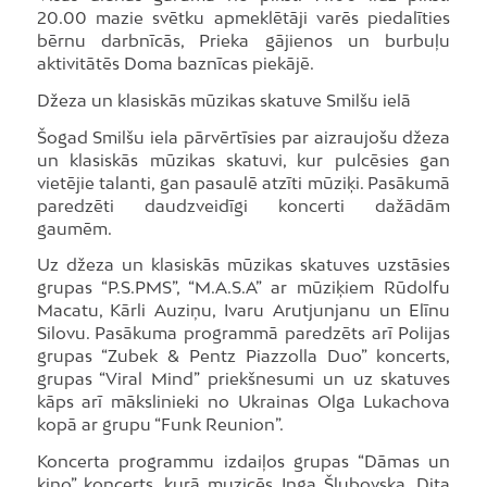
20.00 mazie svētku apmeklētāji varēs piedalīties
bērnu darbnīcās, Prieka gājienos un burbuļu
aktivitātēs Doma baznīcas piekājē.
Džeza un klasiskās mūzikas skatuve Smilšu ielā
Šogad Smilšu iela pārvērtīsies par aizraujošu džeza
un klasiskās mūzikas skatuvi, kur pulcēsies gan
vietējie talanti, gan pasaulē atzīti mūziķi. Pasākumā
paredzēti daudzveidīgi koncerti dažādām
gaumēm.
Uz džeza un klasiskās mūzikas skatuves uzstāsies
grupas “P.S.PMS”, “M.A.S.A” ar mūziķiem Rūdolfu
Macatu, Kārli Auziņu, Ivaru Arutjunjanu un Elīnu
Silovu. Pasākuma programmā paredzēts arī Polijas
grupas “Zubek & Pentz Piazzolla Duo” koncerts,
grupas “Viral Mind” priekšnesumi un uz skatuves
kāps arī mākslinieki no Ukrainas Olga Lukachova
kopā ar grupu “Funk Reunion”.
Koncerta programmu izdaiļos grupas “Dāmas un
kino” koncerts, kurā muzicēs Inga Šļubovska, Dita