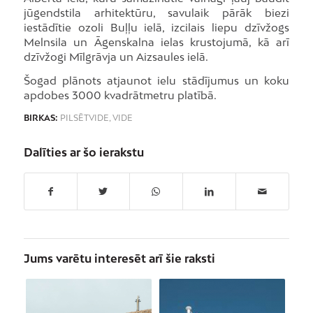
jūgendstila arhitektūru, savulaik pārāk biezi
iestādītie ozoli Buļļu ielā, izcilais liepu dzīvžogs
Melnsila un Āgenskalna ielas krustojumā, kā arī
dzīvžogi Mīlgrāvja un Aizsaules ielā.
Šogad plānots atjaunot ielu stādījumus un koku
apdobes 3000 kvadrātmetru platībā.
BIRKAS:
PILSĒTVIDE
,
VIDE
Dalīties ar šo ierakstu
Jums varētu interesēt arī šie raksti