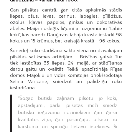
Gan pilsētas centrā, gan citās apkaimēs stādīs
liepas, ošus, ievas, ceriņus, lapegles, pīlādžus,
ozolus, kļavas, papeles, ginkus un dekoratīvās
ābeles. Maijā noslēgts līgumi ar uzņēmumu “Labie
koki”, kas paredz Daugavas labajā krastā iestādīt 98
kokus un 15 krūmus, bet kreisajā krastā – 96 kokus.
Šonedēļ koku stādīšana sākta vienā no dzīvākajām
pilsētas satiksmes artērijām – Brīvības gatvē. Tur
tiek iestādītas 33 liepas. 24. maijā, ar stādīšanas
darbu gaitu un kvalitāti Teikā iepazīstināja Rīgas
domes Mājokļu un vides komitejas priekšsēdētāja
Selīna Vancāne, sniedzot arī palīdzīgu roku
iestādīšanā.
“Šogad būtiski zaļinām pilsētu, jo koki,
apstādījumi, parki, pilsētas meži sniedz
būtisku ieguvumu rīdziniekiem gan gaisa
kvalitātes ziņā, gan pasargājot pilsētu no
karstuma un spēcīgu lietavu ietekmes. Šī