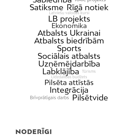
Satiksme
Rīgā notiek
Latviešu valodas kursi
LB projekts
Ekonomika
Atbalsts Ukrainai
Atbalsts biedrībām
Sports
Sociālais atbalsts
Uzņēmējdarbība
Labklājība
Tūrisms
Līdzdalības budžets
Pilsēta attīstās
Integrācija
Pilsētvide
Brīvprātīgais darbs
NODERĪGI