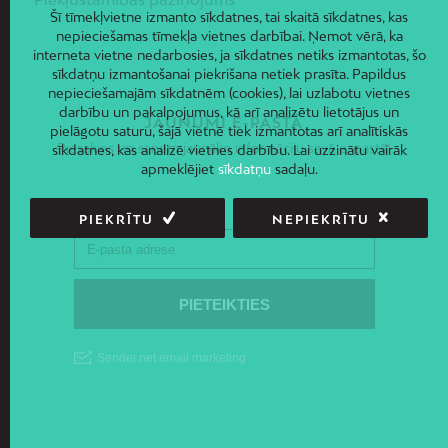
Šī tīmekļvietne izmanto sīkdatnes, tai skaitā sīkdatnes, kas
nepieciešamas tīmekļa vietnes darbībai. Ņemot vērā, ka
interneta vietne nedarbosies, ja sīkdatnes netiks izmantotas, šo
sīkdatņu izmantošanai piekrišana netiek prasīta. Papildus
nepieciešamajām sīkdatnēm (cookies), lai uzlabotu vietnes
darbību un pakalpojumus, kā arī analizētu lietotājus un
JAUNUMI E-PASTĀ
pielāgotu saturu, šajā vietnē tiek izmantotas arī analītiskās
Piesakies un saņem jaunāko informāciju savā e-pastā!
sīkdatnes, kas analizē vietnes darbību. Lai uzzinātu vairāk
apmeklējiet
sīkdatņu
sadaļu.
PIEKRĪTU
NEPIEKRĪTU