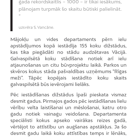
gada rekordskaitlis – 1000 – ir tikai iesākums,
plānojam turpmāk šo skaitu būtiski palielināt.
”
uzsvēra S. Vancāne.
Mājokļu un vides departaments pērn ielu
apstādījumos kopā iestādīja 155 koku dižstādus,
kas tika piegādāti no stādu audzētavas Vācijā.
Galvaspilsētā koku stādīšana notiek arī ielu
atjaunošanas un citu būvprojektu laikā. Parkos un
skvēros kokus stāda pašvaldības uzņēmums “Rīgas
meži”. Tāpēc kopējais iestādīto koku skaits
galvaspilsētā būs ievērojami lielāks.
Pēc iestādīšanas dižstādus īpaši pieskata vismaz
desmit gadus. Pirmajos gados pēc iestādīšanas lielu
vērību velta laistīšanai un mēslošanai, katru otro
gadu notiek vainagu veidošana. Departamenta
speciālisti kokus apseko vairākas reizes gadā,
vērtējot to attīstību un augšanas apstākļus. Ja šo
desmit gadu laikā koku attīstības temps ir lēnāks,