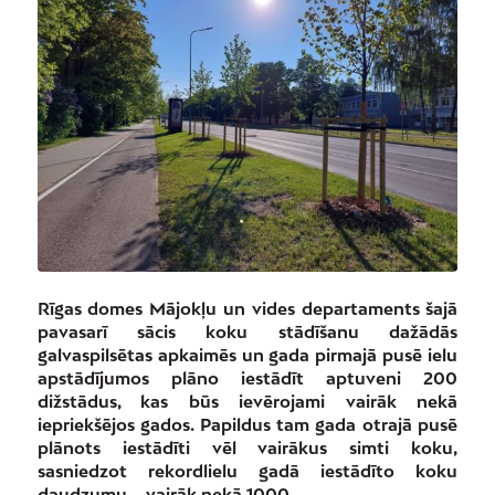
Rīgas domes Mājokļu un vides departaments šajā
pavasarī sācis koku stādīšanu dažādās
galvaspilsētas apkaimēs un gada pirmajā pusē ielu
apstādījumos plāno iestādīt aptuveni 200
dižstādus, kas būs ievērojami vairāk nekā
iepriekšējos gados. Papildus tam gada otrajā pusē
plānots iestādīti vēl vairākus simti koku,
sasniedzot rekordlielu gadā iestādīto koku
daudzumu – vairāk nekā 1000.