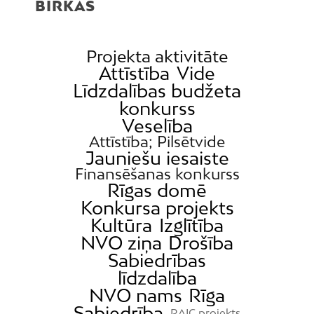
BIRKAS
Projekta aktivitāte
Attīstība
Vide
Līdzdalības budžeta
konkurss
Veselība
Attīstība; Pilsētvide
Jauniešu iesaiste
Finansēšanas konkurss
Rīgas domē
Konkursa projekts
Kultūra
Izglītība
NVO ziņa
Drošība
Sabiedrības
līdzdalība
NVO nams
Rīga
Sabiedrība
RAIC projekts