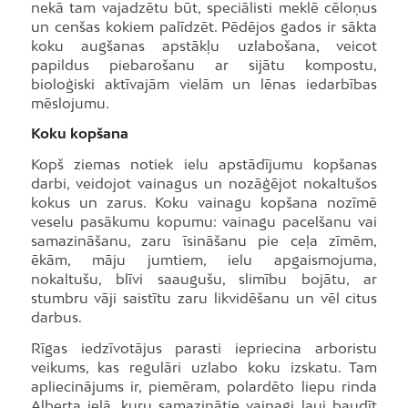
nekā tam vajadzētu būt, speciālisti meklē cēloņus
un cenšas kokiem palīdzēt. Pēdējos gados ir sākta
koku augšanas apstākļu uzlabošana, veicot
papildus piebarošanu ar sijātu kompostu,
bioloģiski aktīvajām vielām un lēnas iedarbības
mēslojumu.
Koku kopšana
Kopš ziemas notiek ielu apstādījumu kopšanas
darbi, veidojot vainagus un nozāģējot nokaltušos
kokus un zarus. Koku vainagu kopšana nozīmē
veselu pasākumu kopumu: vainagu pacelšanu vai
samazināšanu, zaru īsināšanu pie ceļa zīmēm,
ēkām, māju jumtiem, ielu apgaismojuma,
nokaltušu, blīvi saaugušu, slimību bojātu, ar
stumbru vāji saistītu zaru likvidēšanu un vēl citus
darbus.
Rīgas iedzīvotājus parasti iepriecina arboristu
veikums, kas regulāri uzlabo koku izskatu. Tam
apliecinājums ir, piemēram, polardēto liepu rinda
Alberta ielā, kuru samazinātie vainagi ļauj baudīt