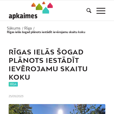
Sākums
Rīga
/
/
Rīgas ielās šogad plānots iestādīt ievērojamu skaitu koku
RĪGAS IELĀS ŠOGAD
PLĀNOTS IESTĀDĪT
IEVĒROJAMU SKAITU
KOKU
RĪGA
25/05/2023