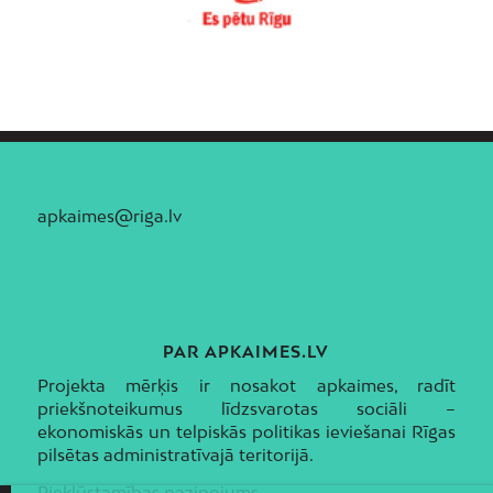
apkaimes@riga.lv
PAR APKAIMES.LV
Projekta mērķis ir nosakot apkaimes, radīt
priekšnoteikumus līdzsvarotas sociāli –
ekonomiskās un telpiskās politikas ieviešanai Rīgas
pilsētas administratīvajā teritorijā.
Piekļūstamības paziņojums