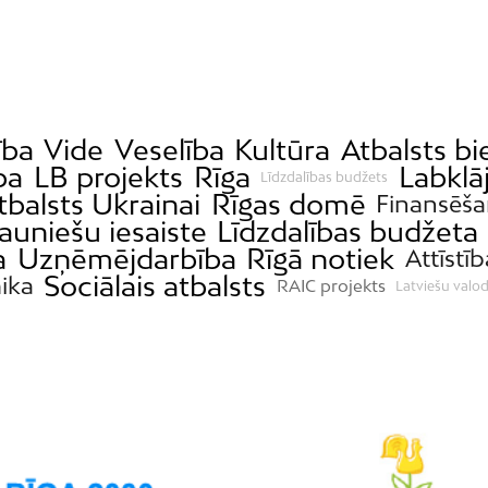
ība
Vide
Veselība
Kultūra
Atbalsts b
ba
LB projekts
Rīga
Labklā
Līdzdalības budžets
tbalsts Ukrainai
Rīgas domē
Finansēša
auniešu iesaiste
Līdzdalības budžeta
a
Uzņēmējdarbība
Rīgā notiek
Attīstīb
Sociālais atbalsts
ika
RAIC projekts
Latviešu valod