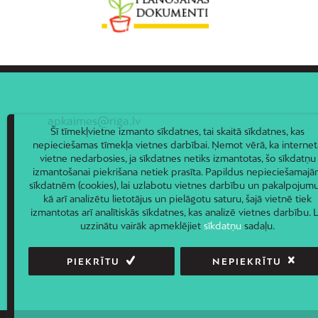
apkaimes@riga.lv
Šī tīmekļvietne izmanto sīkdatnes, tai skaitā sīkdatnes, kas
nepieciešamas tīmekļa vietnes darbībai. Ņemot vērā, ka internet
vietne nedarbosies, ja sīkdatnes netiks izmantotas, šo sīkdatņu
izmantošanai piekrišana netiek prasīta. Papildus nepieciešamaj
sīkdatnēm (cookies), lai uzlabotu vietnes darbību un pakalpojumu
kā arī analizētu lietotājus un pielāgotu saturu, šajā vietnē tiek
izmantotas arī analītiskās sīkdatnes, kas analizē vietnes darbību. L
uzzinātu vairāk apmeklējiet
sīkdatņu
sadaļu.
PIEKRĪTU
NEPIEKRĪTU