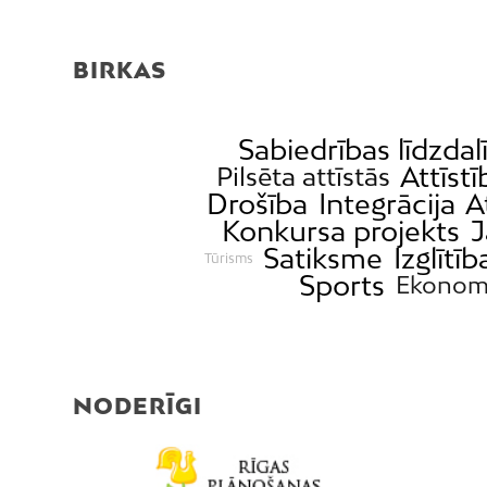
BIRKAS
Sabiedrības līdzdal
Attīstī
Pilsēta attīstās
Drošība
Integrācija
A
Konkursa projekts
J
Satiksme
Izglītīb
Tūrisms
Sports
Ekonom
NODERĪGI