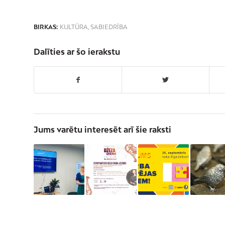
BIRKAS:
KULTŪRA
,
SABIEDRĪBA
Dalīties ar šo ierakstu
Jums varētu interesēt arī šie raksti