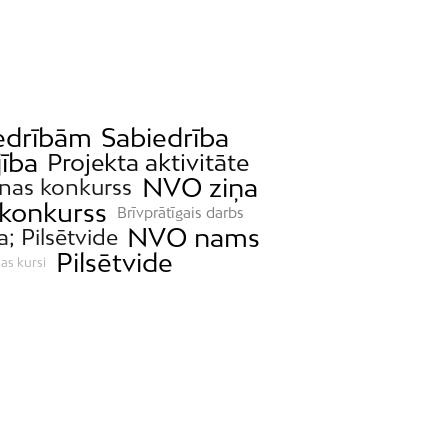
iedrībām
Sabiedrība
jība
Projekta aktivitāte
NVO ziņa
nas konkurss
 konkurss
Brīvprātīgais darbs
NVO nams
a; Pilsētvide
Pilsētvide
as kursi