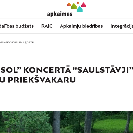
dalības budžets
RAIC
Apkaimju biedrības
Integrācij
eskandinās saulgriežu ...
SOL” KONCERTĀ “SAULSTĀVJI
ŽU PRIEKŠVAKARU