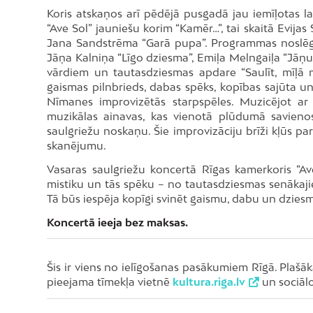
Koris atskaņos arī pēdējā pusgadā jau iemīļotas la
“Ave Sol” jauniešu korim “Kamēr…”, tai skaitā Evija
Jana Sandstrēma “Garā pupa”. Programmas noslēguma
Jāņa Kalniņa “Līgo dziesma”, Emiļa Melngaiļa “Jāņu 
vārdiem un tautasdziesmas apdare “Saulīt, mīļā m
gaismas pilnbrieds, dabas spēks, kopības sajūta un
Nīmanes improvizētās starpspēles. Muzicējot a
muzikālas ainavas, kas vienotā plūdumā savienos
saulgriežu noskaņu. Šie improvizāciju brīži kļūs p
skanējumu.
Vasaras saulgriežu koncertā Rīgas kamerkoris “Ave
mistiku un tās spēku – no tautasdziesmas senākaj
Tā būs iespēja kopīgi svinēt gaismu, dabu un dzies
Koncertā ieeja bez maksas.
Šis ir viens no ielīgošanas pasākumiem Rīgā. Pla
pieejama tīmekļa vietnē
kultura.riga.lv
un sociālo