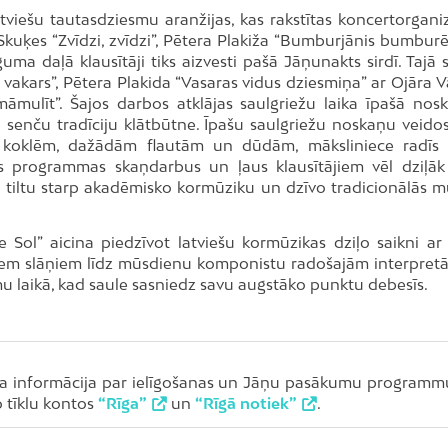
tviešu tautasdziesmu aranžijas, kas rakstītas koncertorganiz
s Skuķes “Zvīdzi, zvīdzi”, Pētera Plakiža “Bumburjānis bumbur
 daļā klausītāji tiks aizvesti pašā Jāņunakts sirdī. Tajā 
vakars”, Pētera Plakida “Vasaras vidus dziesmiņa” ar Ojāra V
āmulīt”. Šajos darbos atklājas saulgriežu laika īpašā nos
 senču tradīciju klātbūtne. Īpašu saulgriežu noskaņu veidos
r koklēm, dažādām flautām un dūdām, māksliniece radīs 
 programmas skaņdarbus un ļaus klausītājiem vēl dziļāk 
ar tiltu starp akadēmisko kormūziku un dzīvo tradicionālās m
 Sol” aicina piedzīvot latviešu kormūzikas dziļo saikni ar
iem slāņiem līdz mūsdienu komponistu radošajām interpretā
mu laikā, kad saule sasniedz savu augstāko punktu debesīs.
šāka informācija par ielīgošanas un Jāņu pasākumu programm
 tīklu kontos
“Rīga”
un
“Rīgā notiek”
.