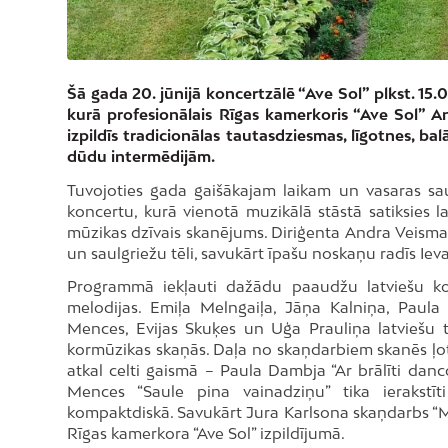
Šā gada 20. jūnijā koncertzālē “Ave Sol” plkst. 15.
kurā profesionālais Rīgas kamerkoris “Ave Sol” 
izpildīs tradicionālas tautasdziesmas, līgotnes, 
dūdu intermēdijām.
Tuvojoties gada gaišākajam laikam un vasaras saul
koncertu, kurā vienotā muzikālā stāstā satiksies l
mūzikas dzīvais skanējums. Diriģenta Andra Veisma
un saulgriežu tēli, savukārt īpašu noskaņu radīs Ie
Programmā iekļauti dažādu paaudžu latviešu ko
melodijas. Emiļa Melngaiļa, Jāņa Kalniņa, Paula
Mences, Evijas Skuķes un Uģa Prauliņa latviešu t
kormūzikas skaņās. Daļa no skaņdarbiem skanēs ļoti 
atkal celti gaismā – Paula Dambja “Ar brālīti danc
Mences “Saule pina vainadziņu” tika ierakstīti
kompaktdiskā. Savukārt Jura Karlsona skaņdarbs “Man
Rīgas kamerkora “Ave Sol” izpildījumā.