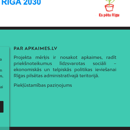
PAR APKAIMES.LV
Projekta mērķis ir nosakot apkaimes, radīt
a
priekšnoteikumus līdzsvarotas sociāli –
ekonomiskās un telpiskās politikas ieviešanai
ām
Rīgas pilsētas administratīvajā teritorijā.
s,
Piekļūstamības paziņojums
ai