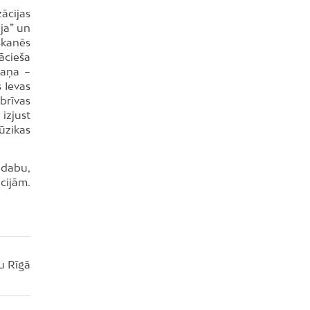
ācijas
ēja” un
skanēs
ācieša
kaņa –
 Ievas
brīvas
izjust
ūzikas
 dabu,
cijām.
u Rīgā