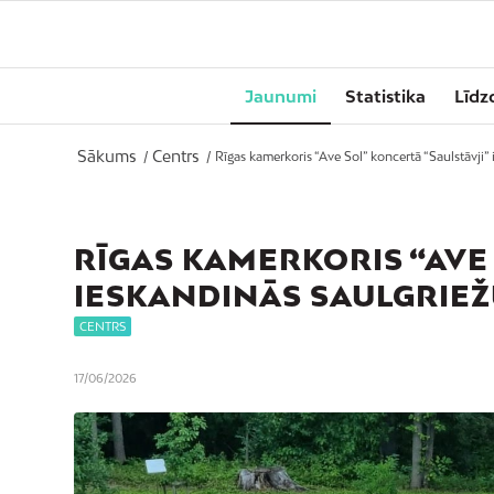
Jaunumi
Statistika
Līdz
Sākums
Centrs
/
/
Rīgas kamerkoris “Ave Sol” koncertā “Saulstāvji” i
RĪGAS KAMERKORIS “AVE 
IESKANDINĀS SAULGRIE
CENTRS
17/06/2026