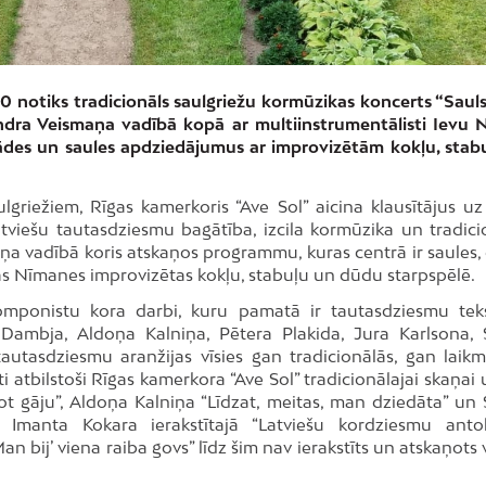
00 notiks tradicionāls saulgriežu kormūzikas koncerts “Saulst
Andra Veismaņa vadībā kopā ar multiinstrumentālisti Ievu 
balādes un saules apdziedājumus ar improvizētām kokļu, stab
griežiem, Rīgas kamerkoris “Ave Sol” aicina klausītājus uz
atviešu tautasdziesmu bagātība, izcila kormūzika un tradici
ņa vadībā koris atskaņos programmu, kuras centrā ir saules,
vas Nīmanes improvizētas kokļu, stabuļu un dūdu starpspēlē.
mponistu kora darbi, kuru pamatā ir tautasdziesmu tek
 Dambja, Aldoņa Kalniņa, Pētera Plakida, Jura Karlsona, 
autasdziesmu aranžijas vīsies gan tradicionālās, gan laikm
atbilstoši Rīgas kamerkora “Ave Sol” tradicionālajai skaņai u
ot gāju”, Aldoņa Kalniņa “Līdzat, meitas, man dziedāta” un 
 Imanta Kokara ierakstītajā “Latviešu kordziesmu antol
 bij’ viena raiba govs” līdz šim nav ierakstīts un atskaņots 