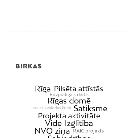
BIRKAS
Rīga
Pilsēta attīstās
Brīvprātīgais darbs
Rīgas domē
Satiksme
Latviešu valodas kursi
Projekta aktivitāte
Vide
Izglītība
NVO ziņa
RAIC projekts