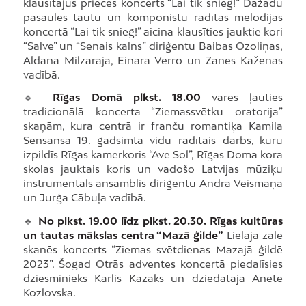
klausītājus priecēs koncerts “Lai tik snieg!” Dažādu
pasaules tautu un komponistu radītas melodijas
koncertā “Lai tik snieg!” aicina klausīties jauktie kori
“Salve” un “Senais kalns” diriģentu Baibas Ozoliņas,
Aldana Milzarāja, Eināra Verro un Zanes Kažēnas
vadībā.
🔹
Rīgas Domā plkst. 18.00
varēs ļauties
tradicionālā koncerta “Ziemassvētku oratorija”
skaņām, kura centrā ir franču romantiķa Kamila
Sensānsa 19. gadsimta vidū radītais darbs, kuru
izpildīs Rīgas kamerkoris “Ave Sol”, Rīgas Doma kora
skolas jauktais koris un vadošo Latvijas mūziķu
instrumentāls ansamblis diriģentu Andra Veismaņa
un Jurģa Cābuļa vadībā.
🔹
No plkst. 19.00 līdz plkst. 20.30. Rīgas kultūras
un tautas mākslas centra “Mazā ģilde”
Lielajā zālē
skanēs koncerts “Ziemas svētdienas Mazajā ģildē
2023”. Šogad Otrās adventes koncertā piedalīsies
dziesminieks Kārlis Kazāks un dziedātāja Anete
Kozlovska.