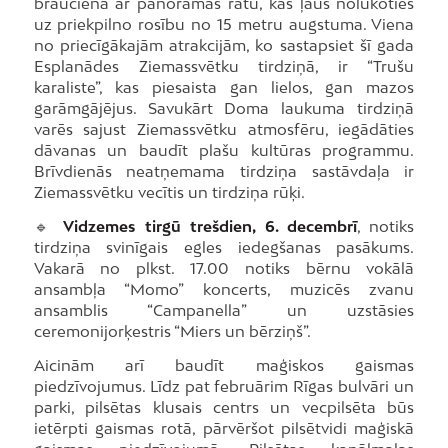
braucienā ar panorāmas ratu, kas ļaus nolūkoties
uz priekpilno rosību no 15 metru augstuma. Viena
no priecīgākajām atrakcijām, ko sastapsiet šī gada
Esplanādes Ziemassvētku tirdziņā, ir “Trušu
karaliste”, kas piesaista gan lielos, gan mazos
garāmgājējus. Savukārt Doma laukuma tirdziņā
varēs sajust Ziemassvētku atmosfēru, iegādāties
dāvanas un baudīt plašu kultūras programmu.
Brīvdienās neatņemama tirdziņa sastāvdaļa ir
Ziemassvētku vecītis un tirdziņa rūķi.
🔹
Vidzemes tirgū trešdien, 6. decembrī
, notiks
tirdziņa svinīgais egles iedegšanas pasākums.
Vakarā no plkst. 17.00 notiks bērnu vokālā
ansambļa “Momo” koncerts, muzicēs zvanu
ansamblis “Campanella” un uzstāsies
ceremonijorķestris “Miers un bērziņš”.
Aicinām arī baudīt maģiskos gaismas
piedzīvojumus. Līdz pat februārim Rīgas bulvāri un
parki, pilsētas klusais centrs un vecpilsēta būs
ietērpti gaismas rotā, pārvēršot pilsētvidi maģiskā