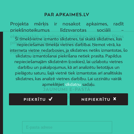
PAR APKAIMES.LV
Projekta mērķis ir nosakot apkaimes, radīt
priekšnoteikumus līdzsvarotas sociāli –
ekonomiskās un telpiskās politikas ieviešanai Rīgas
Šī tīmekļvietne izmanto sīkdatnes, tai skaitā sīkdatnes, kas
pilsētas administratīvajā teritorijā.
nepieciešamas tīmekļa vietnes darbībai. Ņemot vērā, ka
interneta vietne nedarbosies, ja sīkdatnes netiks izmantotas, šo
Piekļūstamības paziņojums
sīkdatņu izmantošanai piekrišana netiek prasīta. Papildus
nepieciešamajām sīkdatnēm (cookies), lai uzlabotu vietnes
darbību un pakalpojumus, kā arī analizētu lietotājus un
pielāgotu saturu, šajā vietnē tiek izmantotas arī analītiskās
sīkdatnes, kas analizē vietnes darbību. Lai uzzinātu vairāk
apmeklējiet
sīkdatņu
sadaļu.
JAUNUMI E-PASTĀ
Piesakies un saņem jaunāko informāciju savā e-pastā!
PIEKRĪTU
NEPIEKRĪTU