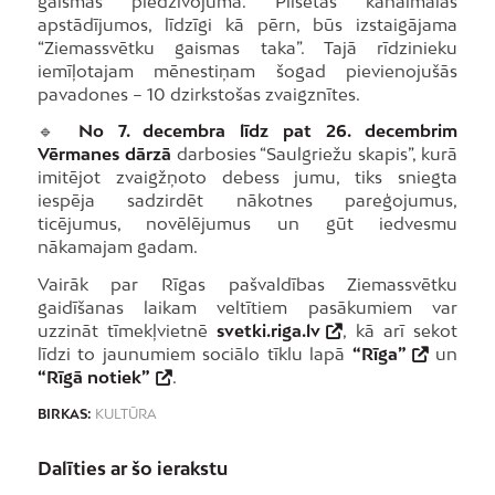
gaismas piedzīvojumā. Pilsētas kanālmalas
apstādījumos, līdzīgi kā pērn, būs izstaigājama
“Ziemassvētku gaismas taka”. Tajā rīdzinieku
iemīļotajam mēnestiņam šogad pievienojušās
pavadones – 10 dzirkstošas zvaigznītes.
🔹
No 7. decembra līdz pat 26. decembrim
Vērmanes dārzā
darbosies “Saulgriežu skapis”, kurā
imitējot zvaigžņoto debess jumu, tiks sniegta
iespēja sadzirdēt nākotnes pareģojumus,
ticējumus, novēlējumus un gūt iedvesmu
nākamajam gadam.
Vairāk par Rīgas pašvaldības Ziemassvētku
gaidīšanas laikam veltītiem pasākumiem var
uzzināt tīmekļvietnē
svetki.riga.lv
, kā arī sekot
līdzi to jaunumiem sociālo tīklu lapā
“Rīga”
un
“Rīgā notiek”
.
BIRKAS:
KULTŪRA
Dalīties ar šo ierakstu