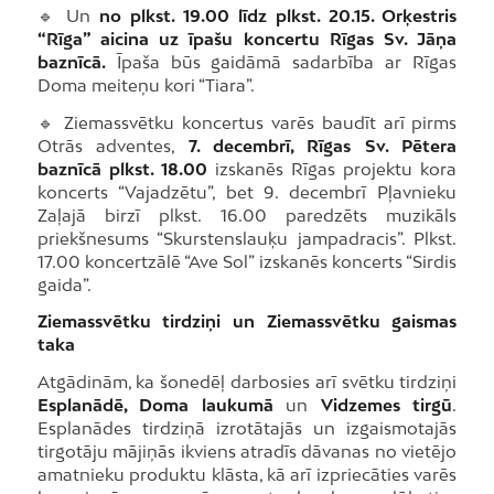
🔹 Un
no plkst. 19.00 līdz plkst. 20.15. Orķestris
“Rīga” aicina uz īpašu koncertu Rīgas Sv. Jāņa
baznīcā.
Īpaša būs gaidāmā sadarbība ar Rīgas
Doma meiteņu kori “Tiara”.
🔹 Ziemassvētku koncertus varēs baudīt arī pirms
Otrās adventes,
7. decembrī, Rīgas Sv. Pētera
baznīcā plkst. 18.00
izskanēs Rīgas projektu kora
koncerts “Vajadzētu”, bet 9. decembrī Pļavnieku
Zaļajā birzī plkst. 16.00 paredzēts muzikāls
priekšnesums “Skurstenslauķu jampadracis”. Plkst.
17.00 koncertzālē “Ave Sol” izskanēs koncerts “Sirdis
gaida”.
Ziemassvētku tirdziņi un Ziemassvētku gaismas
taka
Atgādinām, ka šonedēļ darbosies arī svētku tirdziņi
Esplanādē, Doma laukumā
un
Vidzemes tirgū
.
Esplanādes tirdziņā izrotātajās un izgaismotajās
tirgotāju mājiņās ikviens atradīs dāvanas no vietējo
amatnieku produktu klāsta, kā arī izpriecāties varēs