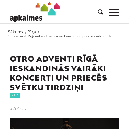
Sākums
Rīga
/
/
Otro adventi Rīgā ieskandinās vairāki koncerti un priecēs svētku tirdz...
OTRO ADVENTI RĪGĀ
IESKANDINĀS VAIRĀKI
KONCERTI UN PRIECĒS
SVĒTKU TIRDZIŅI
RĪGA
05/12/2023