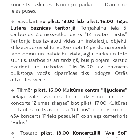
koncerts izskanēs Nordeķu parkā no Dzirciema
ielas puses.
🔹 Savukārt
no plkst. 13.00 līdz plkst. 16.00 Rīgas
Lutera baznīcas teritorijā
, Torņakalna ielā 5,
darbosies Ziemassvētku dārzs “12 svētās naktis”.
Teritorijā būs izvietoti vides un instalāciju objekti,
stilizēta Jēzus silīte, apgaismoti 12 pārdomu stendi,
labo domu un pateicību vieta, egļu parks un foto
stūrītis. Darbosies arī tirdziņš, būs pieejami karstie
dzērieni un uzkodas. Plkst.16.00 uz baznīcas
pulksteņa vecās ciparnīcas tiks iedegta Otrās
adventes svece.
🔹 Tikmēr
plkst. 16.00 Kultūras centra “Iļģuciems”
Lielajā zālē izskanēs bērnu dziesmu un deju
koncerts “Ziemas skaņas”, bet plkst. 17.00 Kultūras
un tautas mākslas centra “Ritums” filiālē Ieriķu ielā
43A koncerts “Prieks pasaulei”, ko sniegs kamerkoris
“Vidus”.
🔹 Tostarp
plkst. 18.00 Koncertzālē “Ave Sol”