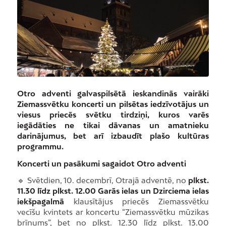
Otro adventi galvaspilsētā ieskandinās vairāki
Ziemassvētku koncerti un pilsētas iedzīvotājus un
viesus priecēs svētku tirdziņi, kuros varēs
iegādāties ne tikai dāvanas un amatnieku
darinājumus, bet arī izbaudīt plašo kultūras
programmu.
Koncerti un pasākumi sagaidot Otro adventi
🔹 Svētdien, 10. decembrī, Otrajā adventē, no
plkst.
11.30 līdz plkst. 12.00 Garās ielas un Dzirciema ielas
iekšpagalmā
klausītājus priecēs Ziemassvētku
vecīšu kvintets ar koncertu “Ziemassvētku mūzikas
brīnums”, bet no plkst. 12.30 līdz plkst. 13.00