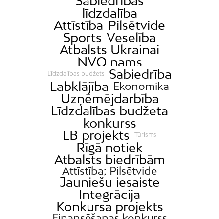
Sabiedrības
līdzdalība
Attīstība
Pilsētvide
Sports
Veselība
Atbalsts Ukrainai
NVO nams
Sabiedrība
Līdzdalības budžets
Labklājība
Ekonomika
Uzņēmējdarbība
Līdzdalības budžeta
konkurss
LB projekts
Tūrisms
Rīgā notiek
Atbalsts biedrībām
Attīstība; Pilsētvide
Jauniešu iesaiste
Integrācija
Konkursa projekts
Finansēšanas konkurss