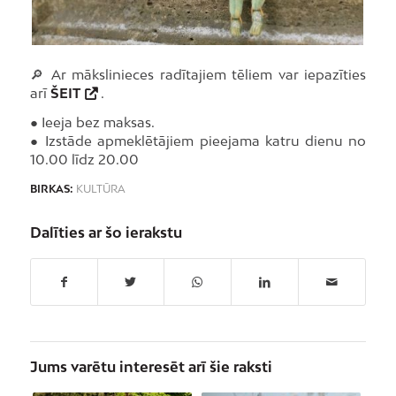
🔎 Ar mākslinieces radītajiem tēliem var iepazīties
arī
ŠEIT
.
● Ieeja bez maksas.
● Izstāde apmeklētājiem pieejama katru dienu no
10.00 līdz 20.00
BIRKAS:
KULTŪRA
Dalīties ar šo ierakstu
Jums varētu interesēt arī šie raksti