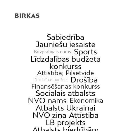
BIRKAS
Sabiedrība
Jauniešu iesaiste
Sports
Brīvprātīgais darbs
Līdzdalības budžeta
konkurss
Attīstība; Pilsētvide
Drošība
Līdzdalības budžets
Finansēšanas konkurss
Sociālais atbalsts
NVO nams
Ekonomika
Atbalsts Ukrainai
NVO ziņa
Attīstība
LB projekts
Atbalsts biedrībām