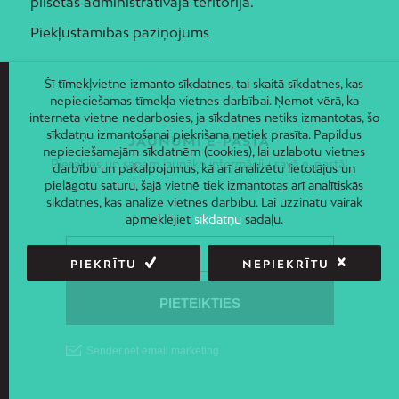
pilsētas administratīvajā teritorijā.
Piekļūstamības paziņojums
Šī tīmekļvietne izmanto sīkdatnes, tai skaitā sīkdatnes, kas
nepieciešamas tīmekļa vietnes darbībai. Ņemot vērā, ka
interneta vietne nedarbosies, ja sīkdatnes netiks izmantotas, šo
sīkdatņu izmantošanai piekrišana netiek prasīta. Papildus
JAUNUMI E-PASTĀ
nepieciešamajām sīkdatnēm (cookies), lai uzlabotu vietnes
Piesakies un saņem jaunāko informāciju savā e-pastā!
darbību un pakalpojumus, kā arī analizētu lietotājus un
pielāgotu saturu, šajā vietnē tiek izmantotas arī analītiskās
sīkdatnes, kas analizē vietnes darbību. Lai uzzinātu vairāk
apmeklējiet
sīkdatņu
sadaļu.
PIEKRĪTU
NEPIEKRĪTU