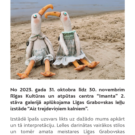
No 2023. gada 31. oktobra līdz 30. novembrim
Rīgas Kultūras un atpūtas centra “Imanta” 2.
stāva galerijā aplūkojama Līgas Grabovskas leļļu
izstāde “Aiz trejdeviņiem kalniem”.
Izstādē īpašs uzsvars likts uz dažādo mums apkārt
un tā interpretāciju. Lelles darinātas vairākos stilos
un tomēr amata meistares Līgas Grabovskas