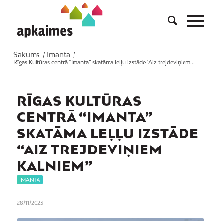
Sākums
Imanta
/
/
Rīgas Kultūras centrā “Imanta” skatāma leļļu izstāde “Aiz trejdeviņiem...
RĪGAS KULTŪRAS
CENTRĀ “IMANTA”
SKATĀMA LEĻĻU IZSTĀDE
“AIZ TREJDEVIŅIEM
KALNIEM”
IMANTA
28/11/2023