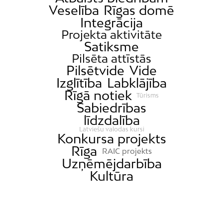
Veselība
Rīgas domē
Integrācija
Projekta aktivitāte
Satiksme
Pilsēta attīstās
Pilsētvide
Vide
Izglītība
Labklājība
Rīgā notiek
Tūrisms
Sabiedrības
līdzdalība
Latviešu valodas kursi
Konkursa projekts
Rīga
RAIC projekts
Uzņēmējdarbība
Kultūra