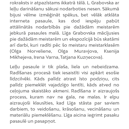
rokraksts ir atpazīstams ikkatrā tēlā. L. Grabovska ar
leļļu darināšanu sākusi nodarboties nesen. Sākumā
bijusi vēlme izmēģināt spēkus, bet vēlāk atklāta
interneta pasaule, kas dod iespēju pabūt
attālinātās nodarbībās pie dažādām meistarēm
jebkurā pasaules malā. Līga Grabovska mācījusies
pie dažādām meistarēm un ekspozīcijā būs skatāmi
arī darbi, kuri radīti pēc šo meistaru meistarklasēm
(Olga Norveliene, Olga Muravjova, Ksenija
Mikhejeva, Irena Varna, Tatjana Kuzņecova).
Leļļu pasaule ir tik plaša, liela un nebeidzama.
Radīšanas procesā tiek iesaistīti visi apkārt esošie
līdzcilvēki. Kāds palīdz atrast īsto podziņu, cits
palīdz piemeklēt vajadzīgo lentīti, kāds atved no
ceļojuma skaistāko akmeni. Radīšana ir aizraujošs
process, kuram nav ne gala, ne malas. Ir elpu
aizraujoši klausīties, kad Līga stāsta par saviem
darbiem, to veidošanu, krāsošanu, vecināšanu un
materiālu piemeklēšanu. Līga aicina iegrimt pasaku
pasaulē un pasapņot.