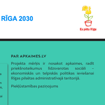
PAR APKAIMES.LV
Projekta mērķis ir nosakot apkaimes, radīt
priekšnoteikumus līdzsvarotas sociāli –
ekonomiskās un telpiskās politikas ieviešanai
a
Rīgas pilsētas administratīvajā teritorijā.
ām
Piekļūstamības paziņojums
s,
ai