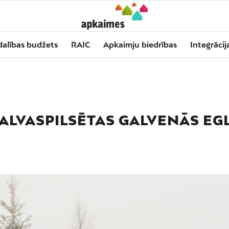
dalības budžets
RAIC
Apkaimju biedrības
Integrācij
GALVASPILSĒTAS GALVENĀS EG