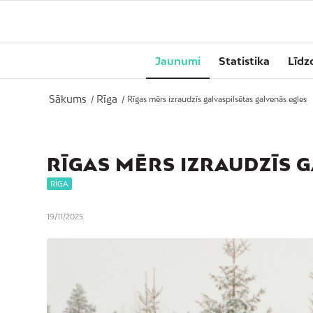
Jaunumi
Statistika
Līdz
Sākums
Rīga
/
/
Rīgas mērs izraudzīs galvaspilsētas galvenās egles
RĪGAS MĒRS IZRAUDZĪS 
RĪGA
19/11/2025