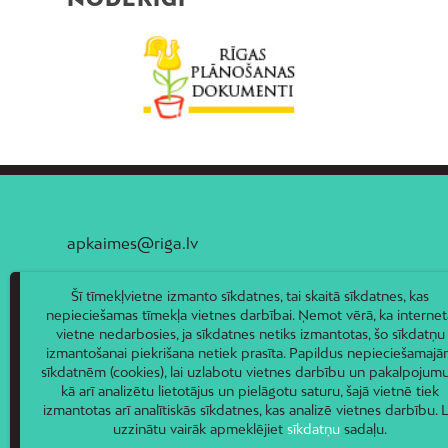
apkaimes@riga.lv
Šī tīmekļvietne izmanto sīkdatnes, tai skaitā sīkdatnes, kas
nepieciešamas tīmekļa vietnes darbībai. Ņemot vērā, ka internet
vietne nedarbosies, ja sīkdatnes netiks izmantotas, šo sīkdatņu
izmantošanai piekrišana netiek prasīta. Papildus nepieciešamaj
sīkdatnēm (cookies), lai uzlabotu vietnes darbību un pakalpojumu
kā arī analizētu lietotājus un pielāgotu saturu, šajā vietnē tiek
izmantotas arī analītiskās sīkdatnes, kas analizē vietnes darbību. L
uzzinātu vairāk apmeklējiet
sīkdatņu
sadaļu.