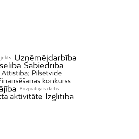
Uzņēmējdarbība
jekts
selība
Sabiedrība
Attīstība; Pilsētvide
Finansēšanas konkurss
ājība
Brīvprātīgais darbs
Izglītība
ta aktivitāte