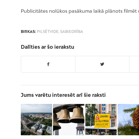
Publicitātes nolūkos pasākuma laikā plānots filmēt u
BIRKAS:
PILSĒTVIDE
,
SABIEDRĪBA
Dalīties ar šo ierakstu
Jums varētu interesēt arī šie raksti