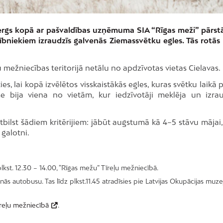
nbergs kopā ar pašvaldības uzņēmuma SIA “Rīgas meži” pārst
ībniekiem izraudzīs galvenās Ziemassvētku egles. Tās rotā
u mežniecības teritorijā netālu no apdzīvotas vietas Cielavas.
es, lai kopā izvēlētos visskaistākās egles, kuras svētku laikā 
me bija viena no vietām, kur iedzīvotāji meklēja un izrau
atbilst šādiem kritērijiem: jābūt augstumā kā 4–5 stāvu mājai
 galotni.
lkst. 12.30 – 14.00, “Rīgas mežu” Tīreļu mežniecībā.
 autobusu. Tas līdz plkst.11.45 atradīsies pie Latvijas Okupācijas muzej
reļu mežniecībā
.