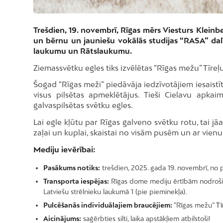
Trešdien, 19. novembrī, Rīgas mērs Viesturs Klei
un bērnu un jauniešu vokālās studijas “RASA” dal
laukumu un Rātslaukumu.
Ziemassvētku egles tiks izvēlētas “Rīgas mežu” Tīreļ
Šogad “Rīgas meži” piedāvāja iedzīvotājiem iesaistīti
visus pilsētas apmeklētājus. Tieši Cielavu apkai
galvaspilsētas svētku egles.
Lai egle kļūtu par Rīgas galveno svētku rotu, tai jā
zaļai un kuplai, skaistai no visām pusēm un ar vienu
Mediju ievērībai:
Pasākums notiks:
trešdien, 2025. gada 19. novembrī, no p
Transporta iespējas:
Rīgas dome mediju ērtībām nodrošinās
Latviešu strēlnieku laukumā 1 (pie pieminekļa).
Pulcēšanās individuālajiem braucējiem:
“Rīgas mežu”
Tī
Aicinājums:
saģērbties silti, laika apstākļiem atbilstoši!