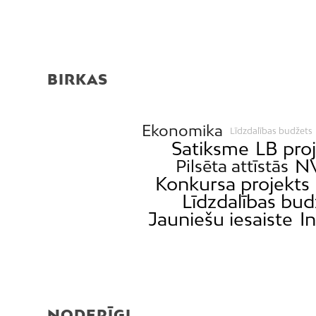
BIRKAS
Ekonomika
Līdzdalības budžets
Satiksme
LB pro
N
Pilsēta attīstās
Konkursa projekts
Līdzdalības bu
Jauniešu iesaiste
In
NODERĪGI