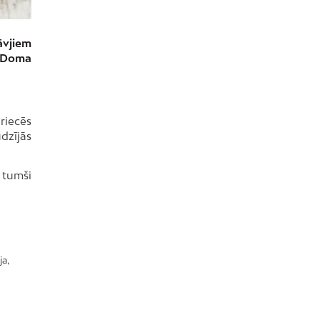
āvjiem
s Doma
priecēs
dzījās
, tumši
a,