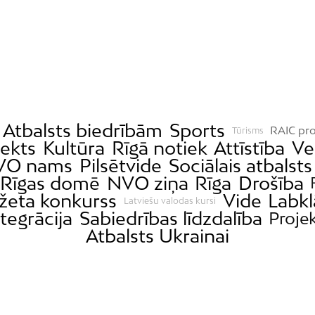
Atbalsts biedrībām
Sports
RAIC pro
Tūrisms
jekts
Kultūra
Rīgā notiek
Attīstība
Ve
VO nams
Pilsētvide
Sociālais atbalsts
Rīgas domē
NVO ziņa
Rīga
Drošība
džeta konkurss
Vide
Labkl
Latviešu valodas kursi
tegrācija
Sabiedrības līdzdalība
Projek
Atbalsts Ukrainai