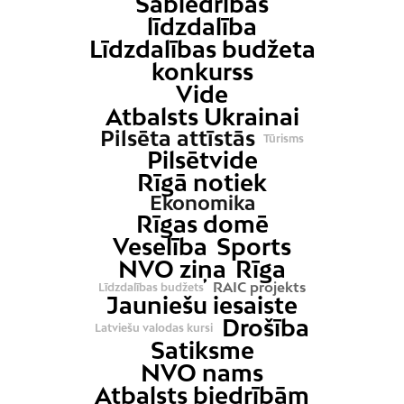
Sabiedrības
līdzdalība
Līdzdalības budžeta
konkurss
Vide
Atbalsts Ukrainai
Pilsēta attīstās
Tūrisms
Pilsētvide
Rīgā notiek
Ekonomika
Rīgas domē
Veselība
Sports
NVO ziņa
Rīga
RAIC projekts
Līdzdalības budžets
Jauniešu iesaiste
Drošība
Latviešu valodas kursi
Satiksme
NVO nams
Atbalsts biedrībām