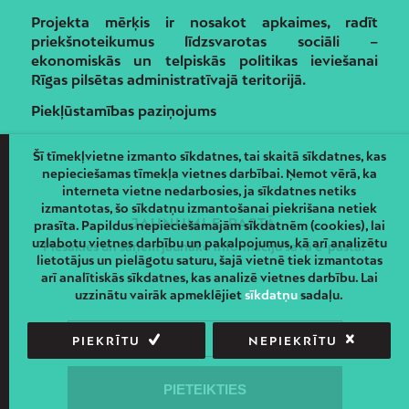
Projekta mērķis ir nosakot apkaimes, radīt
priekšnoteikumus līdzsvarotas sociāli –
ekonomiskās un telpiskās politikas ieviešanai
Rīgas pilsētas administratīvajā teritorijā.
Piekļūstamības paziņojums
Šī tīmekļvietne izmanto sīkdatnes, tai skaitā sīkdatnes, kas
nepieciešamas tīmekļa vietnes darbībai. Ņemot vērā, ka
interneta vietne nedarbosies, ja sīkdatnes netiks
izmantotas, šo sīkdatņu izmantošanai piekrišana netiek
JAUNUMI E-PASTĀ
prasīta. Papildus nepieciešamajām sīkdatnēm (cookies), lai
uzlabotu vietnes darbību un pakalpojumus, kā arī analizētu
Piesakies un saņem jaunāko informāciju savā e-pastā!
lietotājus un pielāgotu saturu, šajā vietnē tiek izmantotas
arī analītiskās sīkdatnes, kas analizē vietnes darbību. Lai
uzzinātu vairāk apmeklējiet
sīkdatņu
sadaļu.
PIEKRĪTU
NEPIEKRĪTU