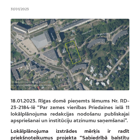
31/01/2023
18.01.2023. Rīgas domē pieņemts lēmums Nr. RD-
23-2184-lē “Par zemes vienības Priedaines ielā 11
lokālplānojuma redakcijas nodošanu publiskajai
apspriešanai un institūciju atzinumu saņemšanai”.
Lokālplānojuma izstrādes mērķis ir radīt
priekšnoteikumus projekta “Sabiedrībā balstītu