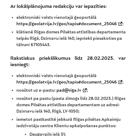
Ar lokālplānojuma redakciju var iepazīties
:
elektroniski valsts vienotajā ģeoportālā
https://geolatvija.lv/geo/tapis#document_25046
;
klātienē Rīgas domes Pilsētas attīstības departamenta
telpās Rīgā, Dzirnavu ielā 140, iepriekš piesakoties pa
tālruni 67105443.
Rakstiskus priekšlikumus līdz 28.02.2023. var
iesniegt
:
elektroniski valsts vienotajā ģeoportālā
https://geolatvija.lv/geo/tapis#document_25046
;
nosūtot uz e-pastu:
pad@riga.lv
;
nosūtot pa pastu (pasta zīmogs līdz 28.02.2023.) Rīgas
domes Pilsētas attīstības departamentam uz adresi:
Dzirnavu ielā 140, Rīgā, LV-1050;
iemetot pastkastītē jebkurā Rīgas pilsētas Apkaimju
iedzīvotāju centra Klientu apkalpošanas punktos:
Daugavpils ielā 31;