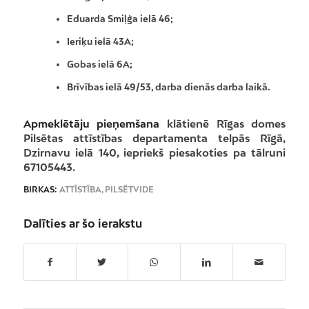
Eduarda Smiļģa ielā 46;
Ieriķu ielā 43A;
Gobas ielā 6A;
Brīvības ielā 49/53, darba dienās darba laikā.
Apmeklētāju pieņemšana
klātienē Rīgas domes
Pilsētas attīstības departamenta telpās Rīgā,
Dzirnavu ielā 140, iepriekš piesakoties pa tālruni
67105443.
BIRKAS:
ATTĪSTĪBA
,
PILSĒTVIDE
Dalīties ar šo ierakstu