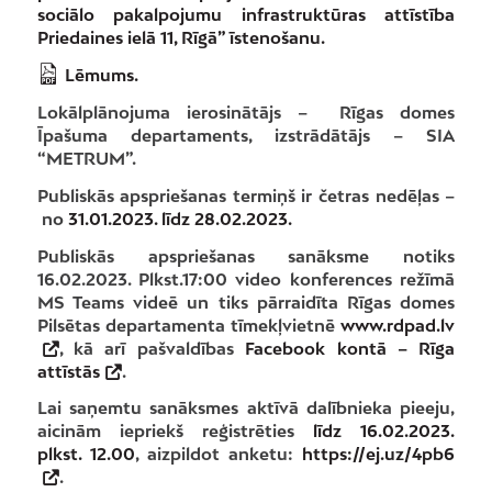
sociālo pakalpojumu infrastruktūras attīstība
Priedaines ielā 11, Rīgā” īstenošanu.
Lēmums.
Lokālplānojuma ierosinātājs – Rīgas domes
Īpašuma departaments, izstrādātājs – SIA
“METRUM”.
Publiskās apspriešanas termiņš ir četras nedēļas –
no
31.01.2023. līdz 28.02.2023.
Publiskās apspriešanas sanāksme notiks
16.02.2023. Plkst.17:00 video konferences režīmā
MS Teams videē un tiks pārraidīta Rīgas domes
Pilsētas departamenta tīmekļvietnē
www.rdpad.lv
, kā arī pašvaldības
Facebook kontā – Rīga
attīstās
.
Lai saņemtu sanāksmes aktīvā dalībnieka pieeju,
aicinām iepriekš reģistrēties
līdz 16.02.2023.
plkst. 12.00
, aizpildot anketu:
https://ej.uz/4pb6
.