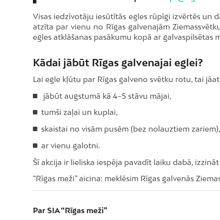
Visas iedzīvotāju iesūtītās egles rūpīgi izvērtēs un 
atzīta par vienu no Rīgas galvenajām Ziemassvētku
egles atklāšanas pasākumu kopā ar galvaspilsētas 
Kādai jābūt Rīgas galvenajai eglei?
Lai egle kļūtu par Rīgas galveno svētku rotu, tai jāat
jābūt augstumā kā 4–5 stāvu mājai,
tumši zaļai un kuplai,
skaistai no visām pusēm (bez nolauztiem zariem)
ar vienu galotni.
Šī akcija ir lieliska iespēja pavadīt laiku dabā, izzi
“Rīgas meži” aicina: meklēsim Rīgas galvenās Ziema
Par SIA “Rīgas meži”