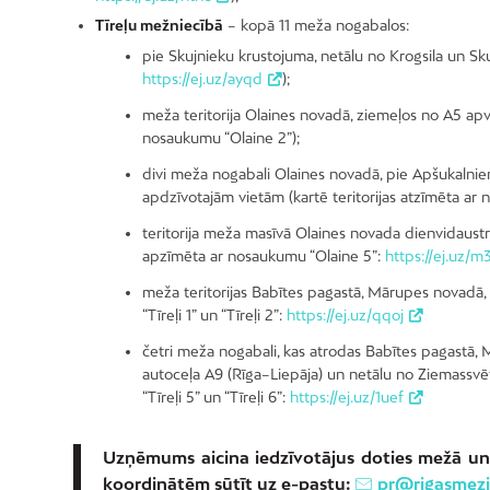
Tīreļu mežniecībā
– kopā 11 meža nogabalos:
pie Skujnieku krustojuma, netālu no Krogsila un Sku
https://ej.uz/ayqd
);
meža teritorija Olaines novadā, ziemeļos no A5 ap
nosaukumu “Olaine 2”);
divi meža nogabali Olaines novadā, pie Apšukalnie
apdzīvotajām vietām (kartē teritorijas atzīmēta ar
teritorija meža masīvā Olaines novada dienvidaustru
apzīmēta ar nosaukumu “Olaine 5”:
https://ej.uz/
meža teritorijas Babītes pagastā, Mārupes novadā, 
“Tīreļi 1” un “Tīreļi 2”:
https://ej.uz/qqoj
četri meža nogabali, kas atrodas Babītes pagastā,
autoceļa A9 (Rīga–Liepāja) un netālu no Ziemassvētku 
“Tīreļi 5” un “Tīreļi 6”:
https://ej.uz/1uef
Uzņēmums aicina iedzīvotājus doties mežā un 
koordinātēm sūtīt uz e-pastu:
pr@rigasmezi