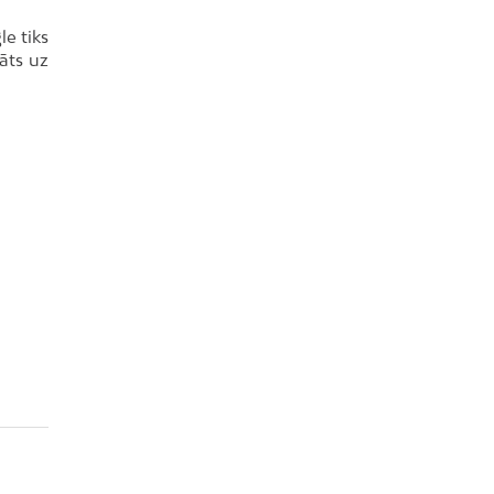
le tiks
āts uz