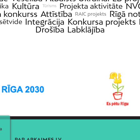
Kultūra
NV
Projekta aktivitāte
ika
Tūrisms
a konkurss
Attīstība
Rīgā no
RAIC projekts
Integrācija
Konkursa projekts
lsētvide
Drošība
Labklājība
a
PAR APKAIMES.LV