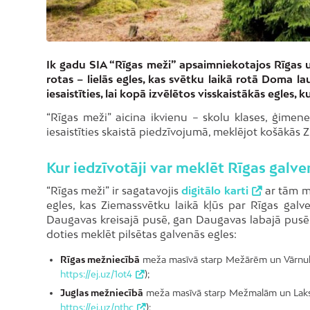
Ik gadu SIA “Rīgas meži” apsaimniekotajos Rīgas u
rotas – lielās egles, kas svētku laikā rotā Dom
iesaistīties, lai kopā izvēlētos visskaistākās egles, 
“Rīgas meži” aicina ikvienu – skolu klases, ģimen
iesaistīties skaistā piedzīvojumā, meklējot košākās 
Kur iedzīvotāji var meklēt Rīgas galve
“Rīgas meži” ir sagatavojis
digitālo karti
ar tām me
egles, kas Ziemassvētku laikā kļūs par Rīgas galv
Daugavas kreisajā pusē, gan Daugavas labajā pusē.
doties meklēt pilsētas galvenās egles:
Rīgas mežniecībā
meža masīvā starp Mežārēm un Vārnukrogu
https://ej.uz/1ot4
);
Juglas mežniecībā
meža masīvā starp Mežmalām un Lakstīg
https://ej.uz/nthc
);