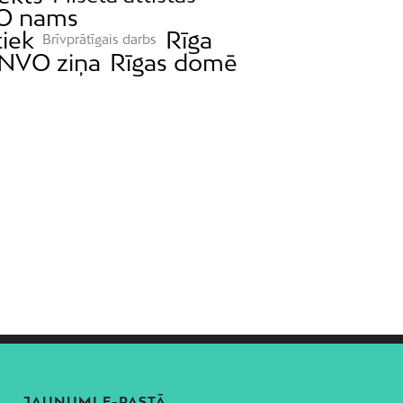
O nams
tiek
Rīga
Brīvprātīgais darbs
NVO ziņa
Rīgas domē
JAUNUMI E-PASTĀ