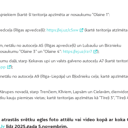
jniekiem (kartē šī teritorija apzīmēta ar nosaukumu “Olaine 1”:
vedceļa (Rīgas apvedceļš):
https://ej.uz/c5xw
(kartē teritorija atzīmēta
m, netālu no autoceļa A5 (Rīgas apvedceļš) un Lubaušu un Birznieku
 nosaukumu “Olaine 3” un “Olaine 4”:
https://ej.uz/rzr7
);
mu daļā, starp Ķekavas upi un valsts galveno autoceļu A7 (kartē teritori
m3pp
);
netālu no autoceļa A9 (Rīga–Liepāja) un Bļodnieku ceļa; kartē apzīmēta
 Mārupes novadā, starp Trenčiem, Klīviem, Lapsām un Cielavām, dienvido
kauju piemiņas vietas; kartē teritorijas apzīmētas kā “Tīreļi 3”, “Tīreļi 4
atrastās svētku egles foto attēlu vai video kopā ar koka
.lv
līdz 2025.gada 5.novembrim.