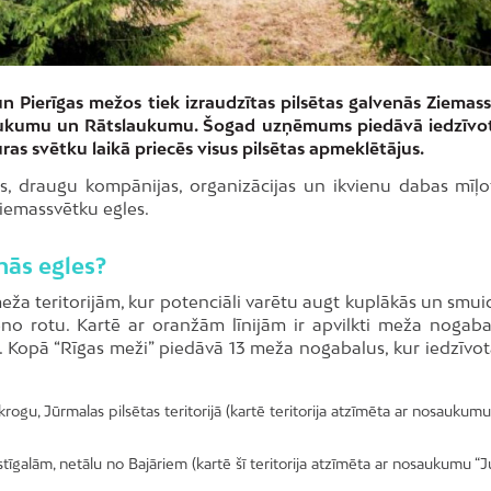
n Pierīgas mežos tiek izraudzītas pilsētas galvenās Ziemas
a laukumu un Rātslaukumu. Šogad uzņēmums piedāvā iedzīvo
kuras svētku laikā priecēs visus pilsētas apmeklētājus.
es, draugu kompānijas, organizācijas un ikvienu dabas mīļo
Ziemassvētku egles.
nās egles?
ža teritorijām, kur potenciāli varētu augt kuplākās un smui
eno rotu. Kartē ar oranžām līnijām ir apvilkti meža nogaba
 Kopā “Rīgas meži” piedāvā 13 meža nogabalus, kur iedzīvotā
, Jūrmalas pilsētas teritorijā (kartē teritorija atzīmēta ar nosaukumu 
alām, netālu no Bajāriem (kartē šī teritorija atzīmēta ar nosaukumu “Ju