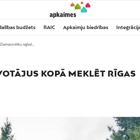
dalības budžets
RAIC
Apkaimju biedrības
Integrācij
Ziemassvētku egles!...
ĪVOTĀJUS KOPĀ MEKLĒT RĪGAS