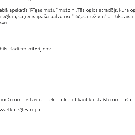
dabā apskatīs “Rīgas mežu” mežziņi. Tās egles atradējs, kura eg
 eglēm, saņems īpašu balvu no “Rīgas mežiem” un tiks aicin
mēru.
bilst šādiem kritērijiem:
,
nāt mežu un piedzīvot prieku, atklājot kaut ko skaistu un īpašu.
ssvētku egles kopā!