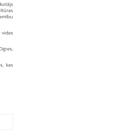
kotājs
ltūras
jamību
 vides
Ogres,
s, kas