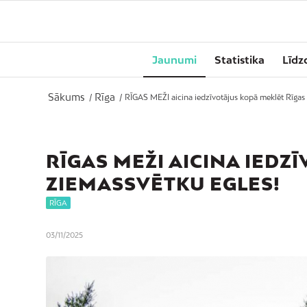
Jaunumi
Statistika
Līdz
Sākums
Rīga
/
/
RĪGAS MEŽI aicina iedzīvotājus kopā meklēt Rīgas 
RĪGAS MEŽI AICINA IEDZ
ZIEMASSVĒTKU EGLES!
RĪGA
03/11/2025