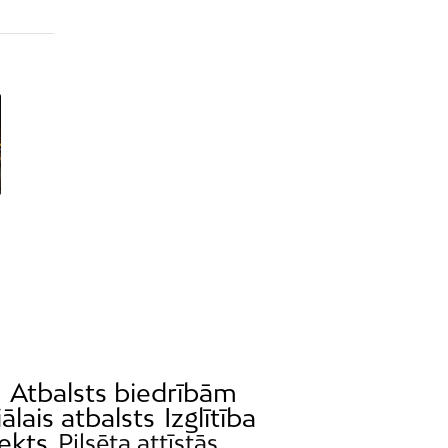
a
Atbalsts biedrībām
ālais atbalsts
Izglītība
ekts
Pilsēta attīstās