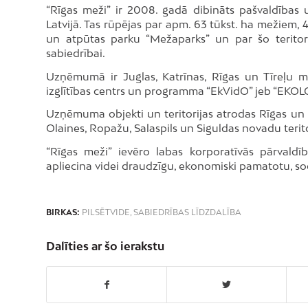
“Rīgas meži” ir 2008. gadā dibināts pašvaldības 
Latvijā. Tas rūpējas par apm. 63 tūkst. ha mežiem,
un atpūtas parku “Mežaparks” un par šo teritori
sabiedrībai.
Uzņēmumā ir Juglas, Katrīnas, Rīgas un Tīreļu 
izglītības centrs un programma “EkVidO” jeb “EKOLO
Uzņēmuma objekti un teritorijas atrodas Rīgas un 
Olaines, Ropažu, Salaspils un Siguldas novadu terito
“Rīgas meži” ievēro labas korporatīvās pārvaldīb
apliecina videi draudzīgu, ekonomiski pamatotu, so
BIRKAS:
PILSĒTVIDE
,
SABIEDRĪBAS LĪDZDALĪBA
Dalīties ar šo ierakstu