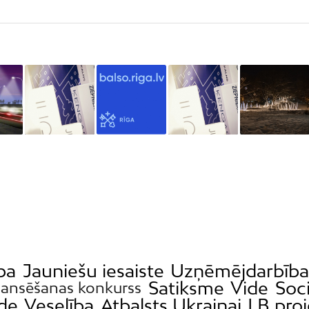
ba
Jauniešu iesaiste
Uzņēmējdarbīb
Satiksme
Vide
Soci
nansēšanas konkurss
ide
Veselība
Atbalsts Ukrainai
LB proj