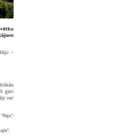
svētku
tājiem
tāju –
drākās
li gan
ji var
“Rīga”:
gla”: