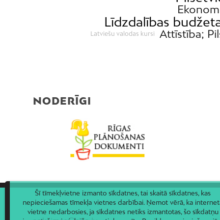
Ekonom
Līdzdalības budžet
Attīstība; Pi
Latviešu valodas kursi
NODERĪGI
Šī tīmekļvietne izmanto sīkdatnes, tai skaitā sīkdatnes, kas
nepieciešamas tīmekļa vietnes darbībai. Ņemot vērā, ka internet
vietne nedarbosies, ja sīkdatnes netiks izmantotas, šo sīkdatņu