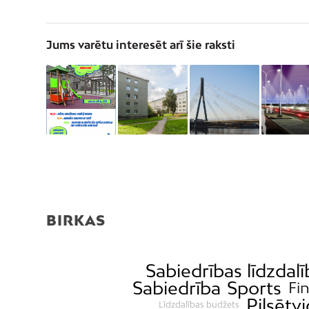
Jums varētu interesēt arī šie raksti
BIRKAS
Sabiedrības līdzdalī
Sabiedrība
Sports
Fi
Pilsētv
Līdzdalības budžets