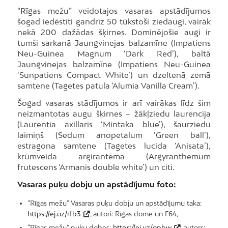
“Rīgas mežu” veidotajos vasaras apstādījumos
šogad iedēstīti gandrīz 50 tūkstoši ziedaugi, vairāk
nekā 200 dažādas šķirnes. Dominējošie augi ir
tumši sarkanā Jaungvinejas balzamīne (Impatiens
Neu-Guinea Magnum ‘Dark Red’), baltā
Jaungvinejas balzamīne (Impatiens Neu-Guinea
‘Sunpatiens Compact White’) un dzeltenā zemā
samtene (Tagetes patula ‘Alumia Vanilla Cream’).
Šogad vasaras stādījumos ir arī vairākas līdz šim
neizmantotas augu šķirnes – žākļziedu laurencija
(Laurentia axillaris ‘Mintaka blue’), šaurziedu
laimiņš (Sedum anopetalum ‘Green ball’),
estragona samtene (Tagetes lucida ‘Anisata’),
krūmveida argirantēma (Argyranthemum
frutescens ‘Armanis double white’) un citi.
Vasaras puķu dobju un apstādījumu foto:
“Rīgas mežu” Vasaras puķu dobju un apstādījumu taka:
https://ej.uz/rfb3
, autori: Rīgas dome un F64,
“Rīgas mežu” puķu dobes:
https://ej.uz/opbw
, autors: