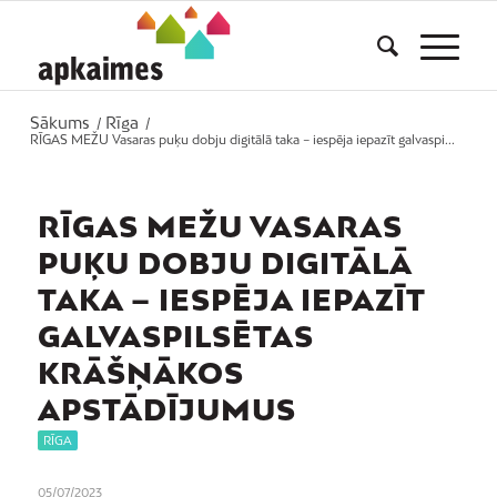
Sākums
Rīga
/
/
RĪGAS MEŽU Vasaras puķu dobju digitālā taka – iespēja iepazīt galvaspi...
RĪGAS MEŽU VASARAS
PUĶU DOBJU DIGITĀLĀ
TAKA – IESPĒJA IEPAZĪT
GALVASPILSĒTAS
KRĀŠŅĀKOS
APSTĀDĪJUMUS
RĪGA
05/07/2023