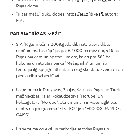
Rīgas dome,
“Rīgas mežu” puķu dobes:
https://ej.uz/ibke
, autors:
F64.
PAR SIA “RĪGAS MEŽI”
SIA “Rīgas meži” ir 2008.gadā dibināts pašvaldības
uzņēmums. Tas rūpējas par 62 000 ha mežiem, 446 ha
Rīgas parkiem un apstādījumiem, kā arī par 385 ha
kultūras un atpūtas parku “Mežaparks” un par šo
teritoriju ilgtspējīgu attīstību, bioloģisko daudzveidību un
pieejamību sabiedrībai.
Uzņēmumā ir Daugavas, Gaujas, Katrīnas, Rīgas un Tīreļu
mežniecības, kā arī kokaudzētava “Norupe” un
kokzāģētava “Norupe”. Uzņēmumam ir vides izglītības
centrs un programma “EkVidO2” jeb “EKOLOĢIJA. VIDE.
GAISS”.
Uzņēmuma objekti un teritorijas atrodas Rīgas un