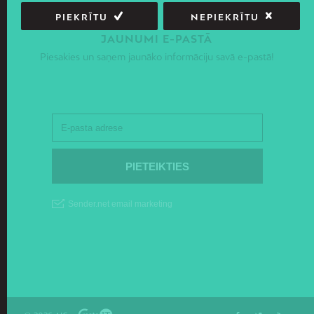
PIEKRĪTU
NEPIEKRĪTU
JAUNUMI E-PASTĀ
Piesakies un saņem jaunāko informāciju savā e-pastā!