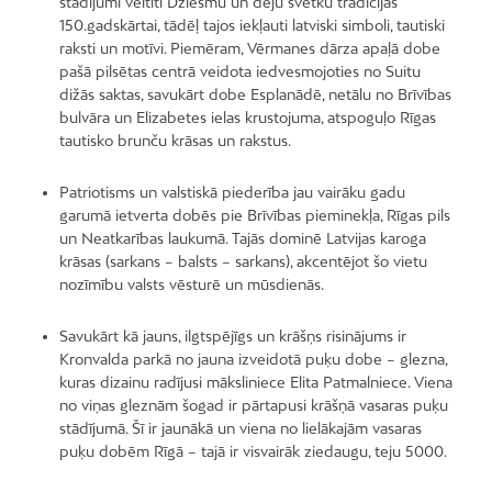
stādījumi veltīti Dziesmu un deju svētku tradīcijas
150.gadskārtai, tādēļ tajos iekļauti latviski simboli, tautiski
raksti un motīvi. Piemēram, Vērmanes dārza apaļā dobe
pašā pilsētas centrā veidota iedvesmojoties no Suitu
dižās saktas, savukārt dobe Esplanādē, netālu no Brīvības
bulvāra un Elizabetes ielas krustojuma, atspoguļo Rīgas
tautisko brunču krāsas un rakstus.
Patriotisms un valstiskā piederība jau vairāku gadu
garumā ietverta dobēs pie Brīvības pieminekļa, Rīgas pils
un Neatkarības laukumā. Tajās dominē Latvijas karoga
krāsas (sarkans – balsts – sarkans), akcentējot šo vietu
nozīmību valsts vēsturē un mūsdienās.
Savukārt kā jauns, ilgtspējīgs un krāšņs risinājums ir
Kronvalda parkā no jauna izveidotā puķu dobe – glezna,
kuras dizainu radījusi māksliniece Elita Patmalniece. Viena
no viņas gleznām šogad ir pārtapusi krāšņā vasaras puķu
stādījumā. Šī ir jaunākā un viena no lielākajām vasaras
puķu dobēm Rīgā – tajā ir visvairāk ziedaugu, teju 5000.