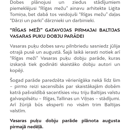
Dobes plānojusi un ziedus stādījumiem
piemeklējusi “Rīgas mežu” ainavu arhitekte Ligita
Tomiņa, bet dabā tos veidojuši “Rīgas mežu” daļas
“Dārzi un parki” dārznieki un darbinieki.
“RĪGAS MEŽI” GATAVOJAS PIRMAJAI BALTIJAS
VASARAS PUKU DOBJU PARĀDEI
Vasaras puķu dobes savu pilnbriedu sasniedz jūlija
otrajā pusē un augustā. Šajā laikā ierasti notiek arī
“Rīgas meži” Vasaras puķu dobju parāde, kuras
izskaņā tiek godināti skaistāko dobju autori un
kopēji.
Šogad parāde paredzēta vērienīgāka nekā līdz šim
– pirmo reizi sacensībās par skaistākajām dobēm
katrā pašvaldībā sacentīsies visu triju Baltijas valstu
galvaspilsētu – Rīgas, Tallinas un Viļņas – stādījumi.
Arī žūrijā būs eksperti no visām trim Baltijas
valstīm.
Vasaras puķu dobju parāde plānota augusta
pirmajā nedēļā.