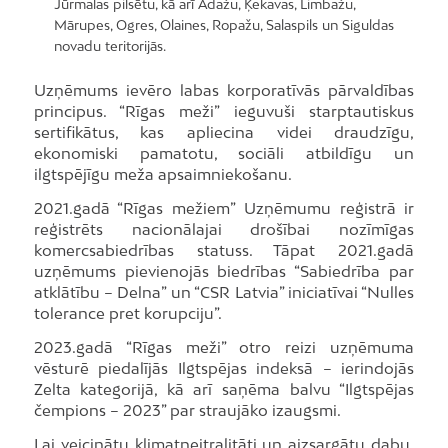
Jūrmalas pilsētu, kā arī Ādažu, Ķekavas, Limbažu,
Mārupes, Ogres, Olaines, Ropažu, Salaspils un Siguldas
novadu teritorijās.
Uzņēmums ievēro labas korporatīvās pārvaldības
principus. “Rīgas meži” ieguvuši starptautiskus
sertifikātus, kas apliecina videi draudzīgu,
ekonomiski pamatotu, sociāli atbildīgu un
ilgtspējīgu meža apsaimniekošanu.
2021.gadā “Rīgas mežiem” Uzņēmumu reģistrā ir
reģistrēts nacionālajai drošībai nozīmīgas
komercsabiedrības statuss. Tāpat 2021.gadā
uzņēmums pievienojās biedrības “Sabiedrība par
atklātību – Delna” un “CSR Latvia” iniciatīvai “Nulles
tolerance pret korupciju”.
2023.gadā “Rīgas meži” otro reizi uzņēmuma
vēsturē piedalījās Ilgtspējas indeksā – ierindojās
Zelta kategorijā, kā arī saņēma balvu “Ilgtspējas
čempions – 2023” par straujāko izaugsmi.
Lai veicinātu klimatneitralitāti un aizsargātu dabu,