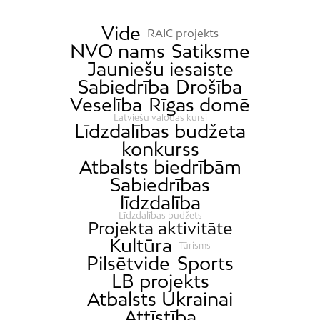
Vide
RAIC projekts
NVO nams
Satiksme
Jauniešu iesaiste
Sabiedrība
Drošība
Veselība
Rīgas domē
Latviešu valodas kursi
Līdzdalības budžeta
konkurss
Atbalsts biedrībām
Sabiedrības
līdzdalība
Līdzdalības budžets
Projekta aktivitāte
Kultūra
Tūrisms
Pilsētvide
Sports
LB projekts
Atbalsts Ukrainai
Attīstība