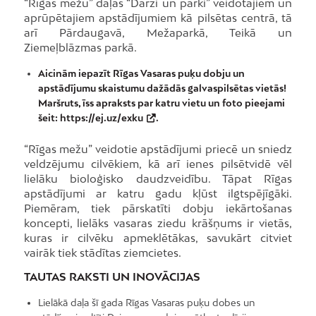
“Rīgas mežu” daļas “Dārzi un parki” veidotajiem un
aprūpētajiem apstādījumiem kā pilsētas centrā, tā
arī Pārdaugavā, Mežaparkā, Teikā un
Ziemeļblāzmas parkā.
Aicinām iepazīt Rīgas Vasaras puķu dobju un
apstādījumu skaistumu dažādās galvaspilsētas vietās!
Maršruts, īss apraksts par katru vietu un foto pieejami
šeit:
https://ej.uz/exku
.
“Rīgas mežu” veidotie apstādījumi priecē un sniedz
veldzējumu cilvēkiem, kā arī ienes pilsētvidē vēl
lielāku bioloģisko daudzveidību. Tāpat Rīgas
apstādījumi ar katru gadu kļūst ilgtspējīgāki.
Piemēram, tiek pārskatīti dobju iekārtošanas
koncepti, lielāks vasaras ziedu krāšņums ir vietās,
kuras ir cilvēku apmeklētākas, savukārt citviet
vairāk tiek stādītas ziemcietes.
TAUTAS RAKSTI UN INOVĀCIJAS
Lielākā daļa šī gada Rīgas Vasaras puķu dobes un