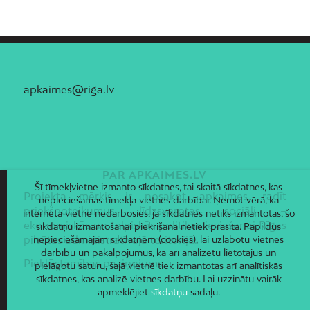
apkaimes@riga.lv
PAR APKAIMES.LV
Šī tīmekļvietne izmanto sīkdatnes, tai skaitā sīkdatnes, kas
Projekta mērķis ir nosakot apkaimes, radīt
nepieciešamas tīmekļa vietnes darbībai. Ņemot vērā, ka
priekšnoteikumus līdzsvarotas sociāli –
interneta vietne nedarbosies, ja sīkdatnes netiks izmantotas, šo
ekonomiskās un telpiskās politikas ieviešanai Rīgas
sīkdatņu izmantošanai piekrišana netiek prasīta. Papildus
pilsētas administratīvajā teritorijā.
nepieciešamajām sīkdatnēm (cookies), lai uzlabotu vietnes
darbību un pakalpojumus, kā arī analizētu lietotājus un
Piekļūstamības paziņojums
pielāgotu saturu, šajā vietnē tiek izmantotas arī analītiskās
sīkdatnes, kas analizē vietnes darbību. Lai uzzinātu vairāk
apmeklējiet
sīkdatņu
sadaļu.