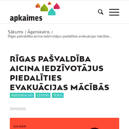
Sākums
Āgenskalns
/
/
Rīgas pašvaldība aicina iedzīvotājus piedalīties evakuācijas mācībās...
RĪGAS PAŠVALDĪBA
AICINA IEDZĪVOTĀJUS
PIEDALĪTIES
EVAKUĀCIJAS MĀCĪBĀS
ĀGENSKALNS
,
CENTRS
,
TEIKA
23/10/2025