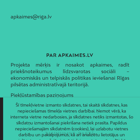
apkaimes@riga.lv
PAR APKAIMES.LV
Projekta mērķis ir nosakot apkaimes, radīt
priekšnoteikumus līdzsvarotas sociāli –
ekonomiskās un telpiskās politikas ieviešanai Rīgas
pilsētas administratīvajā teritorijā.
Piekļūstamības paziņojums
Šī tīmekļvietne izmanto sīkdatnes, tai skaitā sīkdatnes, kas
nepieciešamas tīmekļa vietnes darbībai. Ņemot vērā, ka
interneta vietne nedarbosies, ja sīkdatnes netiks izmantotas, šo
sīkdatņu izmantošanai piekrišana netiek prasīta. Papildus
nepieciešamajām sīkdatnēm (cookies), lai uzlabotu vietnes
JAUNUMI E-PASTĀ
darbību un pakalpojumus, kā arī analizētu lietotājus un