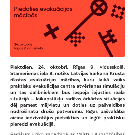
Piektdien, 24. oktobrī, Rīgas 9. vidusskolā,
Stāmerienas ielā 8, notiks Latvijas Sarkanā Krusta
rīkotas evakuācijas mācības, kuru laikā veiks
praktisku evakuācijas centra atvēršanas simulāciju
un tās dalībniekiem būs iespēja iejusties reālā
situācijā – laikapstākļu radītas ārkārtas situācijas
dēļ pamest mājvietu un doties uz pašvaldības
nodrošinātu drošu patvērumu. Rīgas pašvaldība
aicina iedzīvotājus pieteikties un iegūt praktisku
pieredzi evakuācijā.
Pasākumu rīko sadarbībā ar Valsts ugunsdzēsības