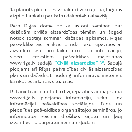
Ja plānots piedalīties vairāku cilvēku grupā, lūgums
aizpildīt anketu par katru dalībnieku atsevišķi.
Pērn Rīgas domē notika astoņi semināri par
dažādām civilās aizsardzības tēmām un šogad
notiek septiņi semināri dažādās apkaimēs. Rīgas
pašvaldība aicina ikvienu rīdzinieku iepazīties ar
aizvadīto semināru laikā apkopoto informāciju,
video ierakstiem pašvaldības mājaslapas
www.riga.lv sadaļā
’’Civilā aizsardzība’’
. Sadaļā
pieejams arī Rīgas pašvaldības civilās aizsardzības
plāns un dažādi citi noderīgi informatīvie materiāli,
kā rīkoties ārkārtas situācijās.
Rīdzinieki aicināti būt aktīvi, iepazīties ar mājaslapā
www.riga.lv pieejamo informāciju, sekot līdz
informācijai pašvaldības sociālajos tīklos un
piedalīties pašvaldības organizētajos semināros, jo
informētība veicina drošības sajūtu un ļauj
izvairīties no pārpratumiem un kļūdām.