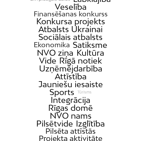
Veselība
Finansēšanas konkurss
Konkursa projekts
Atbalsts Ukrainai
Sociālais atbalsts
Satiksme
Ekonomika
NVO ziņa
Kultūra
Vide
Rīgā notiek
Uzņēmējdarbība
Attīstība
Jauniešu iesaiste
Sports
Tūrisms
Integrācija
Rīgas domē
NVO nams
Pilsētvide
Izglītība
Pilsēta attīstās
Projekta aktivitāte