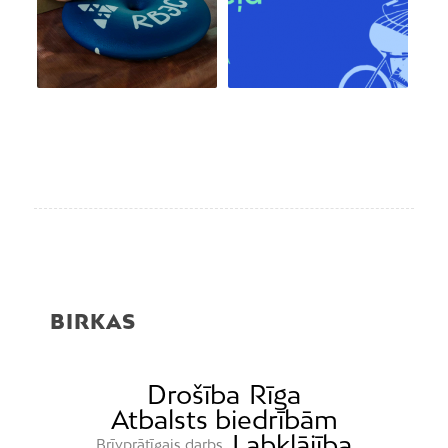
BIRKAS
Drošība
Rīga
Atbalsts biedrībām
Labklājība
Brīvprātīgais darbs