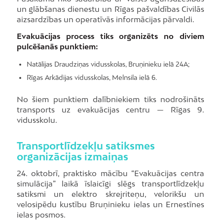
un glābšanas dienestu un Rīgas pašvaldības Civilās
aizsardzības un operatīvās informācijas pārvaldi.
Evakuācijas process tiks organizēts no diviem
pulcēšanās punktiem:
Natālijas Draudziņas vidusskolas, Bruņinieku ielā 24A;
Rīgas Arkādijas vidusskolas, Melnsila ielā 6.
No šiem punktiem dalībniekiem tiks nodrošināts
transports uz evakuācijas centru — Rīgas 9.
vidusskolu.
Transportlīdzekļu satiksmes
organizācijas izmaiņas
24. oktobrī, praktisko mācību “Evakuācijas centra
simulācija” laikā īslaicīgi slēgs transportlīdzekļu
satiksmi un elektro skrejriteņu, velorikšu un
velosipēdu kustību Bruņinieku ielas un Ernestīnes
ielas posmos.