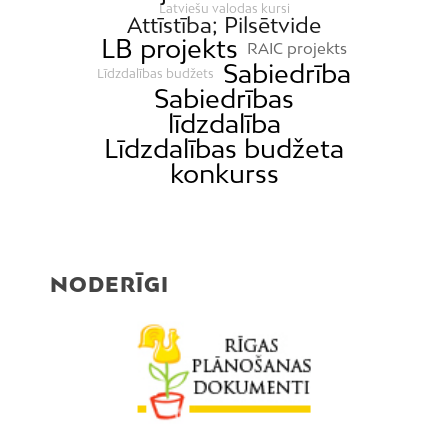
Latviešu valodas kursi
Attīstība; Pilsētvide
LB projekts
RAIC projekts
Sabiedrība
Līdzdalības budžets
Sabiedrības
līdzdalība
Līdzdalības budžeta
konkurss
NODERĪGI