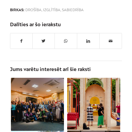
BIRKAS:
DROŠĪBA
,
IZGLĪTĪBA
,
SABIEDRĪBA
Dalīties ar šo ierakstu
Jums varētu interesēt arī šie raksti