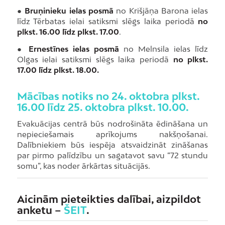
●
Bruņinieku ielas posmā
no Krišjāņa Barona ielas
līdz Tērbatas ielai satiksmi slēgs laika periodā
no
plkst. 16.00 līdz plkst. 17.00
.
●
Ernestīnes ielas posmā
no Melnsila ielas līdz
Olgas ielai satiksmi slēgs laika periodā
no plkst.
17.00 līdz plkst. 18.00.
Mācības notiks no 24. oktobra plkst.
16.00 līdz 25. oktobra plkst. 10.00.
Evakuācijas centrā būs nodrošināta ēdināšana un
nepieciešamais aprīkojums nakšņošanai.
Dalībniekiem būs iespēja atsvaidzināt zināšanas
par pirmo palīdzību un sagatavot savu “72 stundu
somu”, kas noder ārkārtas situācijās.
Aicinām pieteikties dalībai, aizpildot
anketu –
ŠEIT
.