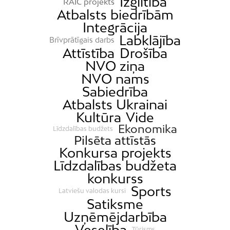
Izglītība
RAIC projekts
Atbalsts biedrībām
Integrācija
Labklājība
Brīvprātīgais darbs
Attīstība
Drošība
NVO ziņa
NVO nams
Sabiedrība
Atbalsts Ukrainai
Kultūra
Vide
Ekonomika
Līdzdalības budžets
Pilsēta attīstās
Konkursa projekts
Līdzdalības budžeta
konkurss
Sports
Latviešu valodas kursi
Satiksme
Uzņēmējdarbība
Veselība
Tūrisms