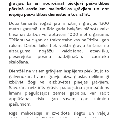
grāvjus, kā arī nodrošināt piekļuvi pašvaldības
pārziņā esošajiem meliorācijas grāvjiem un dot
iespēju pašvaldības dienestiem tos iztīrīt.
Departaments šogad jau ir iztīrījis grāvjus 1300
metru garumā, un līdz gada beigām plānots veikt
tīrīšanas darbus vēl aptuveni 1000 metru garumā.
Tīrīšanu veic gan ar traktortehnikas palīdzību, gan
rokām. Darbu laikā tiek veikta grāvju tīrīšana no
aizauguma, nogāžu veidošana, atsevišķu,
piesērējušu posmu padziļināšana, caurteku
skalošana.
Diemžēl ne visiem grāvjiem iespējams piekļūt, jo to
galvenokārt traucē grāvju aizsargjoslās nelikumīgi
izbūvēti žogi vai aizbūvētas pieejas grāvjiem.
Savukārt neiztīrīts grāvis paaugstina gruntsūdens
līmeni pieguļošajos zemes gabalos, var radīt
applūšanas risku gan savam, gan kaimiņu
īpašumiem.
Rīgā meliorācija ir izveidota slēgtu un vaļēju