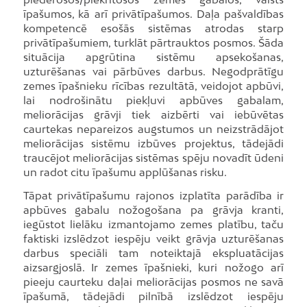
īpašumos, kā arī privātīpašumos. Daļa pašvaldības
kompetencē esošās sistēmas atrodas starp
privātīpašumiem, turklāt pārtrauktos posmos. Šāda
situācija apgrūtina sistēmu apsekošanas,
uzturēšanas vai pārbūves darbus. Negodprātīgu
zemes īpašnieku rīcības rezultātā, veidojot apbūvi,
lai nodrošinātu piekļuvi apbūves gabalam,
meliorācijas grāvji tiek aizbērti vai iebūvētas
caurtekas nepareizos augstumos un neizstrādājot
meliorācijas sistēmu izbūves projektus, tādejādi
traucējot meliorācijas sistēmas spēju novadīt ūdeni
un radot citu īpašumu applūšanas risku.
Tāpat privātīpašumu rajonos izplatīta parādība ir
apbūves gabalu nožogošana pa grāvja kranti,
iegūstot lielāku izmantojamo zemes platību, taču
faktiski izslēdzot iespēju veikt grāvja uzturēšanas
darbus speciāli tam noteiktajā ekspluatācijas
aizsargjoslā. Ir zemes īpašnieki, kuri nožogo arī
pieeju caurteku daļai meliorācijas posmos ne savā
īpašumā, tādejādi pilnībā izslēdzot iespēju