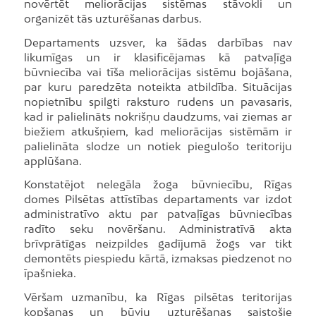
novērtēt meliorācijas sistēmas stāvokli un
organizēt tās uzturēšanas darbus.
Departaments uzsver, ka šādas darbības nav
likumīgas un ir klasificējamas kā patvaļīga
būvniecība vai tīša meliorācijas sistēmu bojāšana,
par kuru paredzēta noteikta atbildība. Situācijas
nopietnību spilgti raksturo rudens un pavasaris,
kad ir palielināts nokrišņu daudzums, vai ziemas ar
biežiem atkušņiem, kad meliorācijas sistēmām ir
palielināta slodze un notiek piegulošo teritoriju
applūšana.
Konstatējot nelegāla žoga būvniecību, Rīgas
domes Pilsētas attīstības departaments var izdot
administratīvo aktu par patvaļīgas būvniecības
radīto seku novēršanu. Administratīvā akta
brīvprātīgas neizpildes gadījumā žogs var tikt
demontēts piespiedu kārtā, izmaksas piedzenot no
īpašnieka.
Vēršam uzmanību, ka Rīgas pilsētas teritorijas
kopšanas un būvju uzturēšanas saistošie