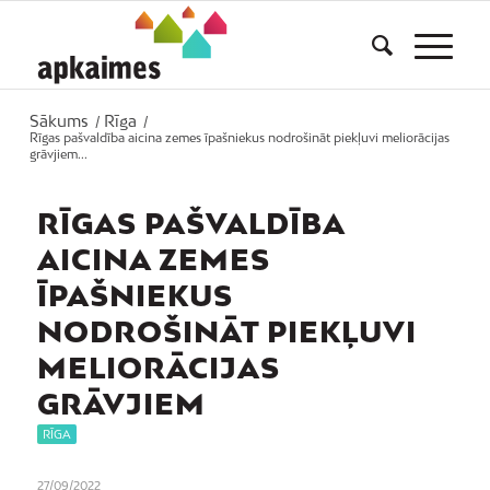
Sākums
Rīga
/
/
Rīgas pašvaldība aicina zemes īpašniekus nodrošināt piekļuvi meliorācijas
grāvjiem...
RĪGAS PAŠVALDĪBA
AICINA ZEMES
ĪPAŠNIEKUS
NODROŠINĀT PIEKĻUVI
MELIORĀCIJAS
GRĀVJIEM
RĪGA
27/09/2022