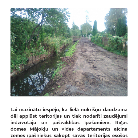
Lai mazinātu iespēju, ka lielā nokrišņu daudzuma
dēļ applūst teritorijas un tiek nodarīti zaudējumi
iedzīvotāju un pašvaldības īpašumiem, Rīgas
domes Mājokļu un vides departaments aicina
zemes īpašniekus sakopt savās teritorijās esošos