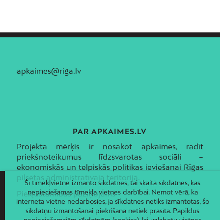
apkaimes@riga.lv
PAR APKAIMES.LV
Projekta mērķis ir nosakot apkaimes, radīt
priekšnoteikumus līdzsvarotas sociāli –
ekonomiskās un telpiskās politikas ieviešanai Rīgas
pilsētas administratīvajā teritorijā.
Šī tīmekļvietne izmanto sīkdatnes, tai skaitā sīkdatnes, kas
nepieciešamas tīmekļa vietnes darbībai. Ņemot vērā, ka
Piekļūstamības paziņojums
interneta vietne nedarbosies, ja sīkdatnes netiks izmantotas, šo
sīkdatņu izmantošanai piekrišana netiek prasīta. Papildus