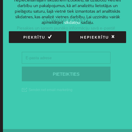
nepieciešamajām sīkdatnēm (cookies), lai uzlabotu vietnes
darbību un pakalpojumus, kā arī analizētu lietotājus un
pielāgotu saturu, šajā vietnē tiek izmantotas arī analītiskās
sīkdatnes, kas analizē vietnes darbību. Lai uzzinātu vairāk
JAUNUMI E-PASTĀ
apmeklējiet
sīkdatņu
sadaļu.
Piesakies un saņem jaunāko informāciju savā e-pastā!
PIEKRĪTU
NEPIEKRĪTU