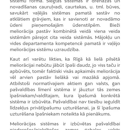
sistēmu formā. Slēgtās sistēmas ir drenāžas un
novadīšanas cauruļvadi, caurtekas, u. tml. būves,
savukārt vaļējās sistēmas pamatā sastāv no
atklātiem grāvjiem, kas ir savienoti ar novadāmo
ūdeni pieņemošajām ūdenstilpēm. Bieži
meliorācija pastāv kombinētā veidā viena veida
sistēmām pārejot cita veida sistēmās. Mājokļu un
vides departamenta kompetencē pamatā ir vaļējo
meliorācijas sistēmu uzraudzība.
Kaut arī varētu likties, ka Rīgā kā lielā pilsētā
meliorācijai nebūtu jābūt īpaši daudz, jo viss taču ir
apbūvēts, tomēr faktiski visās apkaimēs meliorācija
vēl arvien pastāv lielākā vai mazākā apjomā.
Atbilstoši normatīvajiem aktiem gan valsts, gan
pašvaldības līmenī sistēma ir jāuztur tās zemes
īpašniekam/valdītajam, kura īpašumā konkrētā
sistēma ir izbūvēta. Pašvaldībai nav tiesību ieguldīt
līdzekļus privātīpašumu uzturēšanai, ja šī īpašuma
uzturēšana īpašniekam noteikta kā pienākums.
Meliorācijas sistēmas ir izbūvētas pašvaldībai
piederošos/piekrītošos zemes gabalos, valsts