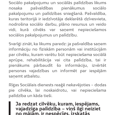
Sociālo pakalpojumu un sociālās palīdzības likums
nosaka pašvaldības pienākumus sociālo
pakalpojumu un palīdzības sniegšanā. Pašvaldība,
kuras teritorijā ir iedzīvotāja deklarētā dzīvesvieta,
nodrošina sociālo darbu, plāno resursus un veido
vidi, kurā cilvēks var saņemt nepieciešamos
sociālos pakalpojumus un palīdzību.
Svarīgi zināt, ka likums paredz: ja pašvaldība saņem
informāciju no fiziskām personām vai institūcijām
par cilvēku, kuram varētu būt nepieciešama sociālā
aprūpe, rehabilitācija vai cita palīdzība, tai ir
pienākums pārbaudīt šo informāciju, izvērtēt
personas vajadzības un informēt par iespējām
saņemt atbalstu.
Rīgas Sociālais dienests reaģē nekavējoties – dodas
pie cilvēka, lai noskaidrotu, vai nepieciešama
palīdzība un kāda tieši.
Ja redzat cilvēku, kuram, iespējams,
vajadzīga palīdzība – viņš ilgi neiziet
no mājām, ir nespēcīgs, izskatās