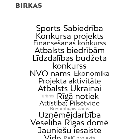
BIRKAS
Sports
Sabiedrība
Konkursa projekts
Finansēšanas konkurss
Atbalsts biedrībām
Līdzdalības budžeta
konkurss
NVO nams
Ekonomika
Projekta aktivitāte
Atbalsts Ukrainai
Rīgā notiek
Tūrisms
Attīstība; Pilsētvide
Brīvprātīgais darbs
Uzņēmējdarbība
Veselība
Rīgas domē
Jauniešu iesaiste
Vide
RAIC projekts