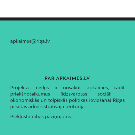
apkaimes@riga.lv
PAR APKAIMES.LV
Projekta mērķis ir nosakot apkaimes, radīt
priekšnoteikumus līdzsvarotas sociāli –
ekonomiskās un telpiskās politikas ieviešanai Rīgas
pilsētas administratīvajā teritorijā.
Piekļūstamības paziņojums