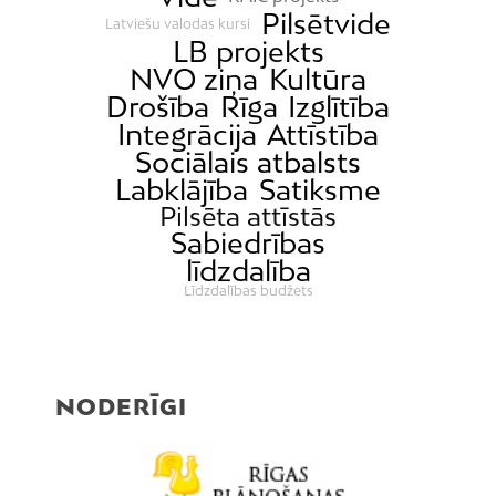
Pilsētvide
Latviešu valodas kursi
LB projekts
NVO ziņa
Kultūra
Drošība
Rīga
Izglītība
Integrācija
Attīstība
Sociālais atbalsts
Labklājība
Satiksme
Pilsēta attīstās
Sabiedrības
līdzdalība
Līdzdalības budžets
NODERĪGI