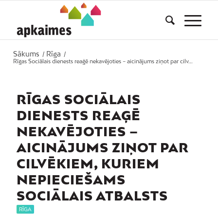
Sākums
Rīga
/
/
Rīgas Sociālais dienests reaģē nekavējoties – aicinājums ziņot par cilv...
RĪGAS SOCIĀLAIS
DIENESTS REAĢĒ
NEKAVĒJOTIES –
AICINĀJUMS ZIŅOT PAR
CILVĒKIEM, KURIEM
NEPIECIEŠAMS
SOCIĀLAIS ATBALSTS
RĪGA