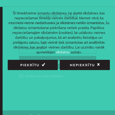
Šī tīmekļvietne izmanto sīkdatnes, tai skaitā sīkdatnes, kas
JAUNUMI E-PASTĀ
nepieciešamas tīmekļa vietnes darbībai. Ņemot vērā, ka
Piesakies un saņem jaunāko informāciju savā e-pastā!
interneta vietne nedarbosies, ja sīkdatnes netiks izmantotas, šo
sīkdatņu izmantošanai piekrišana netiek prasīta. Papildus
nepieciešamajām sīkdatnēm (cookies), lai uzlabotu vietnes
darbību un pakalpojumus, kā arī analizētu lietotājus un
pielāgotu saturu, šajā vietnē tiek izmantotas arī analītiskās
sīkdatnes, kas analizē vietnes darbību. Lai uzzinātu vairāk
apmeklējiet
sīkdatņu
sadaļu.
PIEKRĪTU
NEPIEKRĪTU