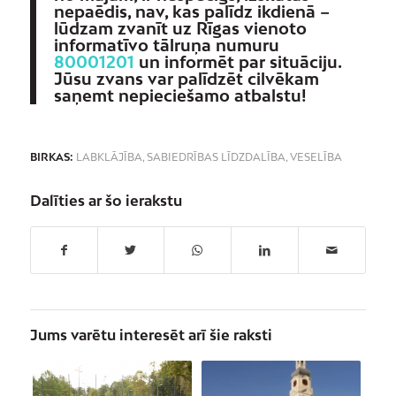
nepaēdis, nav, kas palīdz ikdienā –
lūdzam zvanīt uz Rīgas vienoto
informatīvo tālruņa numuru
80001201
un informēt par situāciju.
Jūsu zvans var palīdzēt cilvēkam
saņemt nepieciešamo atbalstu!
BIRKAS:
LABKLĀJĪBA
,
SABIEDRĪBAS LĪDZDALĪBA
,
VESELĪBA
Dalīties ar šo ierakstu
Jums varētu interesēt arī šie raksti