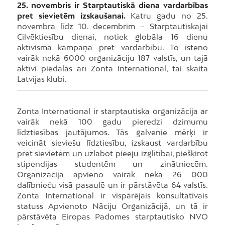
25. novembris ir Starptautiskā diena vardarbības
pret sievietēm izskaušanai.
Katru gadu no 25.
novembra līdz 10. decembrim – Starptautiskajai
Cilvēktiesību dienai, notiek globāla 16 dienu
aktīvisma kampaņa pret vardarbību. To īsteno
vairāk nekā 6000 organizāciju 187 valstīs, un tajā
aktīvi piedalās arī Zonta International, tai skaitā
Latvijas klubi.
Zonta International ir starptautiska organizācija ar
vairāk nekā 100 gadu pieredzi dzimumu
līdztiesības jautājumos. Tās galvenie mērķi ir
veicināt sieviešu līdztiesību, izskaust vardarbību
pret sievietēm un uzlabot pieeju izglītībai, piešķirot
stipendijas studentēm un zinātniecēm.
Organizācija apvieno vairāk nekā 26 000
dalībnieču visā pasaulē un ir pārstāvēta 64 valstīs.
Zonta International ir vispārējais konsultatīvais
statuss Apvienoto Nāciju Organizācijā, un tā ir
pārstāvēta Eiropas Padomes starptautisko NVO