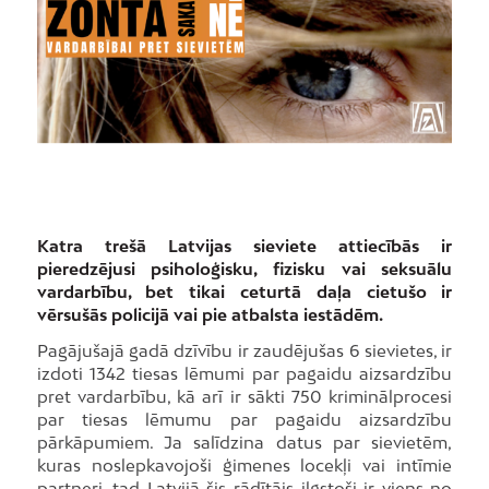
Katra trešā Latvijas sieviete attiecībās ir
pieredzējusi psiholoģisku, fizisku vai seksuālu
vardarbību, bet tikai ceturtā daļa cietušo ir
vērsušās policijā vai pie atbalsta iestādēm.
Pagājušajā gadā dzīvību ir zaudējušas 6 sievietes, ir
izdoti 1342 tiesas lēmumi par pagaidu aizsardzību
pret vardarbību, kā arī ir sākti 750 kriminālprocesi
par tiesas lēmumu par pagaidu aizsardzību
pārkāpumiem. Ja salīdzina datus par sievietēm,
kuras noslepkavojoši ģimenes locekļi vai intīmie
partneri, tad Latvijā šis rādītājs ilgstoši ir viens no