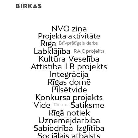
BIRKAS
NVO ziņa
Projekta aktivitāte
Rīga
Brīvprātīgais darbs
Labklājība
RAIC projekts
Kultūra
Veselība
Attīstība
LB projekts
Integrācija
Rīgas domē
Pilsētvide
Konkursa projekts
Vide
Satiksme
Tūrisms
Rīgā notiek
Uzņēmējdarbība
Sabiedrība
Izglītība
Sociālais atbalsts