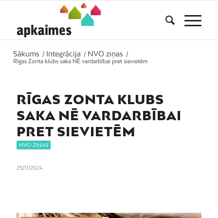
Sākums
Integrācija
NVO ziņas
/
/
/
Rīgas Zonta klubs saka NĒ vardarbībai pret sievietēm
RĪGAS ZONTA KLUBS
SAKA NĒ VARDARBĪBAI
PRET SIEVIETĒM
NVO ZIŅAS
25/11/2024