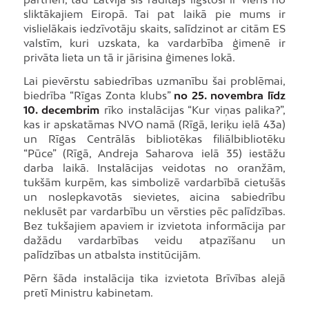
sliktākajiem Eiropā. Tai pat laikā pie mums ir
vislielākais iedzīvotāju skaits, salīdzinot ar citām ES
valstīm, kuri uzskata, ka vardarbība ģimenē ir
privāta lieta un tā ir jārisina ģimenes lokā.
Lai pievērstu sabiedrības uzmanību šai problēmai,
biedrība “Rīgas Zonta klubs”
no 25. novembra līdz
10. decembrim
rīko instalācijas “Kur viņas palika?”,
kas ir apskatāmas NVO namā (Rīgā, Ieriķu ielā 43a)
un Rīgas Centrālās bibliotēkas filiālbibliotēku
“Pūce” (Rīgā, Andreja Saharova ielā 35) iestāžu
darba laikā. Instalācijas veidotas no oranžām,
tukšām kurpēm, kas simbolizē vardarbībā cietušās
un noslepkavotās sievietes, aicina sabiedrību
neklusēt par vardarbību un vērsties pēc palīdzības.
Bez tukšajiem apaviem ir izvietota informācija par
dažādu vardarbības veidu atpazīšanu un
palīdzības un atbalsta institūcijām.
Pērn šāda instalācija tika izvietota Brīvības alejā
pretī Ministru kabinetam.