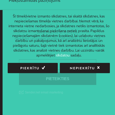
Piekļūstamības paziņojums
Šī tīmekļvietne izmanto sīkdatnes, tai skaitā sīkdatnes, kas
nepieciešamas tīmekļa vietnes darbībai. Ņemot vērā, ka
interneta vietne nedarbosies, ja sīkdatnes netiks izmantotas, šo
sīkdatņu izmantošanai piekrišana netiek prasīta. Papildus
JAUNUMI E-PASTĀ
nepieciešamajām sīkdatnēm (cookies), lai uzlabotu vietnes
Piesakies un saņem jaunāko informāciju savā e-pastā!
darbību un pakalpojumus, kā arī analizētu lietotājus un
pielāgotu saturu, šajā vietnē tiek izmantotas arī analītiskās
sīkdatnes, kas analizē vietnes darbību. Lai uzzinātu vairāk
apmeklējiet
sīkdatņu
sadaļu.
PIEKRĪTU
NEPIEKRĪTU