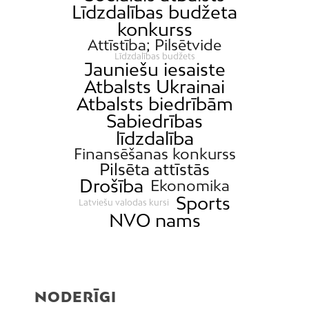
Līdzdalības budžeta
konkurss
Attīstība; Pilsētvide
Līdzdalības budžets
Jauniešu iesaiste
Atbalsts Ukrainai
Atbalsts biedrībām
Sabiedrības
līdzdalība
Finansēšanas konkurss
Pilsēta attīstās
Drošība
Ekonomika
Sports
Latviešu valodas kursi
NVO nams
NODERĪGI