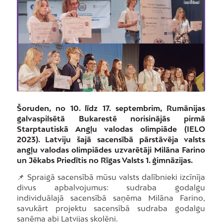
Šoruden, no 10. līdz 17. septembrim, Rumānijas
galvaspilsētā Bukarestē norisinājās pirmā
Starptautiskā Angļu valodas olimpiāde (IELO
2023). Latviju šajā sacensībā pārstāvēja valsts
angļu valodas olimpiādes uzvarētāji Milāna Farino
un Jēkabs Priedītis no Rīgas Valsts 1. ģimnāzijas.
📌 Spraigā sacensībā mūsu valsts dalībnieki izcīnīja
divus apbalvojumus: sudraba godalgu
individuālajā sacensībā saņēma Milāna Farino,
savukārt projektu sacensībā sudraba godalgu
saņēma abi Latvijas skolēni.