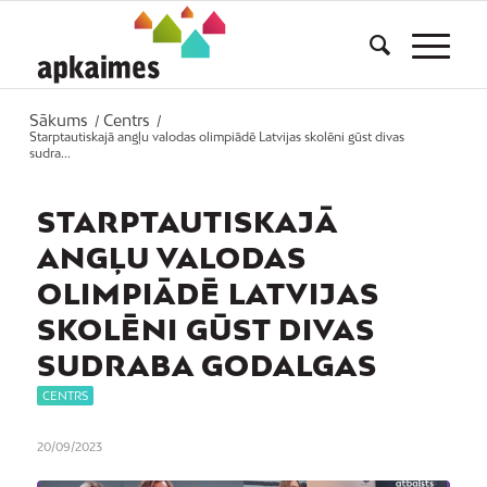
Sākums
Centrs
/
/
Starptautiskajā angļu valodas olimpiādē Latvijas skolēni gūst divas
sudra...
STARPTAUTISKAJĀ
ANGĻU VALODAS
OLIMPIĀDĒ LATVIJAS
SKOLĒNI GŪST DIVAS
SUDRABA GODALGAS
CENTRS
20/09/2023