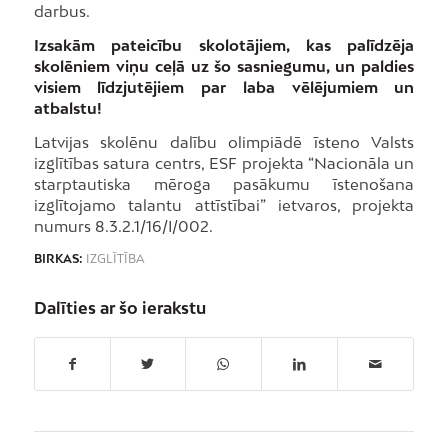
darbus.
Izsakām pateicību skolotājiem, kas palīdzēja
skolēniem viņu ceļā uz šo sasniegumu, un paldies
visiem līdzjutējiem par laba vēlējumiem un
atbalstu!
Latvijas skolēnu dalību olimpiādē īsteno Valsts
izglītības satura centrs, ESF projekta “Nacionāla un
starptautiska mēroga pasākumu īstenošana
izglītojamo talantu attīstībai” ietvaros, projekta
numurs 8.3.2.1/16/I/002.
BIRKAS:
IZGLĪTĪBA
Dalīties ar šo ierakstu