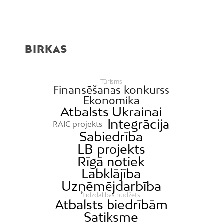
BIRKAS
Tūrisms
Finansēšanas konkurss
Ekonomika
Atbalsts Ukrainai
Integrācija
RAIC projekts
Sabiedrība
LB projekts
Rīgā notiek
Labklājība
Uzņēmējdarbība
Līdzdalības budžets
Atbalsts biedrībām
Satiksme