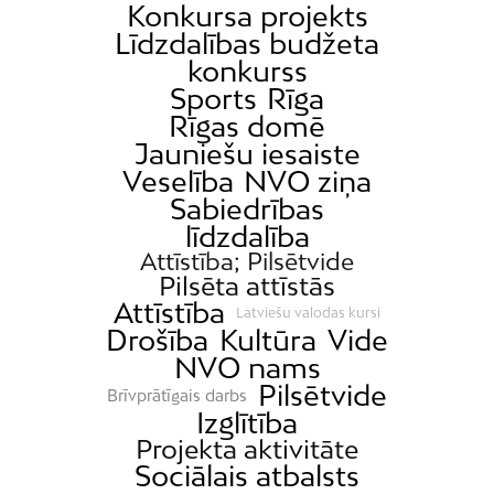
Konkursa projekts
Līdzdalības budžeta
konkurss
Sports
Rīga
Rīgas domē
Jauniešu iesaiste
Veselība
NVO ziņa
Sabiedrības
līdzdalība
Attīstība; Pilsētvide
Pilsēta attīstās
Attīstība
Latviešu valodas kursi
Drošība
Kultūra
Vide
NVO nams
Pilsētvide
Brīvprātīgais darbs
Izglītība
Projekta aktivitāte
Sociālais atbalsts