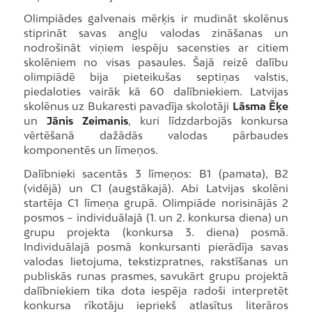
Olimpiādes galvenais mērķis ir mudināt skolēnus
stiprināt savas angļu valodas zināšanas un
nodrošināt viņiem iespēju sacensties ar citiem
skolēniem no visas pasaules. Šajā reizē dalību
olimpiādē bija pieteikušas septiņas valstis,
piedaloties vairāk kā 60 dalībniekiem. Latvijas
skolēnus uz Bukaresti pavadīja skolotāji
Lāsma Ēķe
un
Jānis Zeimanis
, kuri līdzdarbojās konkursa
vērtēšanā dažādās valodas pārbaudes
komponentēs un līmeņos.
Dalībnieki sacentās 3 līmeņos: B1 (pamata), B2
(vidējā) un C1 (augstākajā). Abi Latvijas skolēni
startēja C1 līmeņa grupā. Olimpiāde norisinājās 2
posmos – individuālajā (1. un 2. konkursa diena) un
grupu projekta (konkursa 3. diena) posmā.
Individuālajā posmā konkursanti pierādīja savas
valodas lietojuma, tekstizpratnes, rakstīšanas un
publiskās runas prasmes, savukārt grupu projektā
dalībniekiem tika dota iespēja radoši interpretēt
konkursa rīkotāju iepriekš atlasītus literāros