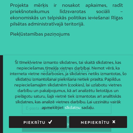
Projekta mērķis ir nosakot apkaimes, radīt
priekšnoteikumus līdzsvarotas sociāli –
ekonomiskās un telpiskās politikas ieviešanai Rīgas
pilsētas administratīvajā teritorijā.
Piekļūstamības paziņojums
Šī tīmekļvietne izmanto sīkdatnes, tai skaitā sīkdatnes, kas
nepieciešamas tīmekļa vietnes darbībai. Ņemot vērā, ka
JAUNUMI E-PASTĀ
interneta vietne nedarbosies, ja sīkdatnes netiks izmantotas, šo
Piesakies un saņem jaunāko informāciju savā e-pastā!
sīkdatņu izmantošanai piekrišana netiek prasīta. Papildus
nepieciešamajām sīkdatnēm (cookies), lai uzlabotu vietnes
darbību un pakalpojumus, kā arī analizētu lietotājus un
pielāgotu saturu, šajā vietnē tiek izmantotas arī analītiskās
sīkdatnes, kas analizē vietnes darbību. Lai uzzinātu vairāk
apmeklējiet
sīkdatņu
sadaļu.
PIEKRĪTU
NEPIEKRĪTU