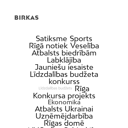
BIRKAS
Satiksme
Sports
Rīgā notiek
Veselība
Atbalsts biedrībām
Labklājība
Jauniešu iesaiste
Līdzdalības budžeta
konkurss
Rīga
Līdzdalības budžets
Konkursa projekts
Ekonomika
Atbalsts Ukrainai
Uzņēmējdarbība
Rīgas domē