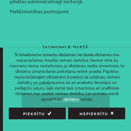
pilsētas administratīvajā teritorijā.
Piekļūstamības paziņojums
JAUNUMI E-PASTĀ
Šī tīmekļvietne izmanto sīkdatnes, tai skaitā sīkdatnes, kas
Piesakies un saņem jaunāko informāciju savā e-pastā!
nepieciešamas tīmekļa vietnes darbībai. Ņemot vērā, ka
interneta vietne nedarbosies, ja sīkdatnes netiks izmantotas, šo
sīkdatņu izmantošanai piekrišana netiek prasīta. Papildus
nepieciešamajām sīkdatnēm (cookies), lai uzlabotu vietnes
darbību un pakalpojumus, kā arī analizētu lietotājus un
pielāgotu saturu, šajā vietnē tiek izmantotas arī analītiskās
sīkdatnes, kas analizē vietnes darbību. Lai uzzinātu vairāk
apmeklējiet
sīkdatņu
sadaļu.
PIEKRĪTU
NEPIEKRĪTU