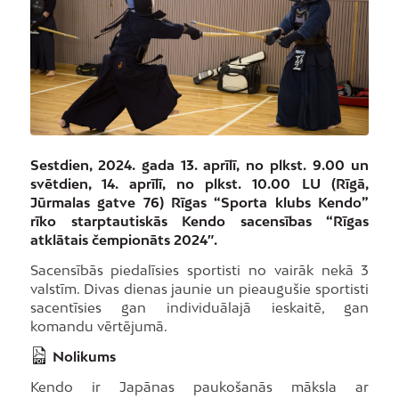
Sestdien, 2024. gada 13. aprīlī, no plkst. 9.00 un
svētdien, 14. aprīlī, no plkst. 10.00 LU (Rīgā,
Jūrmalas gatve 76) Rīgas “Sporta klubs Kendo”
rīko starptautiskās Kendo
sacensības “Rīgas
atklātais čempionāts 2024″.
Sacensībās piedalīsies sportisti no vairāk nekā 3
valstīm. Divas dienas jaunie un pieaugušie sportisti
sacentīsies gan individuālajā ieskaitē, gan
komandu vērtējumā.
Nolikums
Kendo ir Japānas paukošanās māksla ar