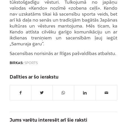
tūkstošgadīgu vēsturi. Tulkojumā no japāņu
valodas «Kendo» nozīmē «zobena ceļš». Kendo
nav uzskatāms tikai kā sacensību sporta veids, bet
arī kā daļa no senās un tradīcijām bagātās Japānas
kultūras un vēstures mantojuma. Mēs ticam, ka
Kendo attīsta cilvēku garīgo komunikāciju un ar
ikdienas treniņiem un sacensībām ļauj iegūt
„Samuraja garu”.
Sacensības norisinās ar Rīgas pašvaldības atbalstu.
BIRKAS:
SPORTS
Dalīties ar šo ierakstu
Jums varētu interesēt arī šie raksti