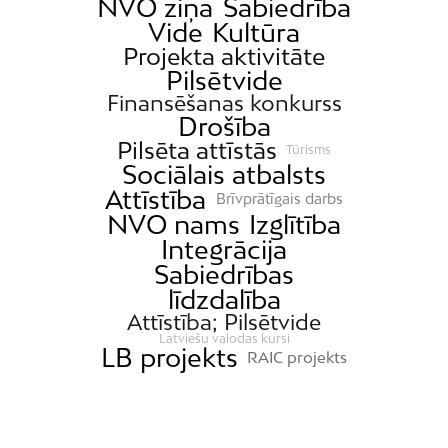
NVO ziņa
Sabiedrība
Vide
Kultūra
Projekta aktivitāte
Pilsētvide
Finansēšanas konkurss
Drošība
Pilsēta attīstās
Tūrisms
Sociālais atbalsts
Attīstība
Brīvprātīgais darbs
NVO nams
Izglītība
Integrācija
Sabiedrības
līdzdalība
Attīstība; Pilsētvide
Latviešu valodas kursi
LB projekts
RAIC projekts