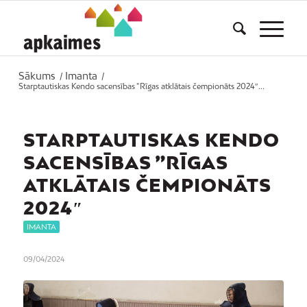
Sākums
Imanta
/
/
Starptautiskas Kendo sacensības ”Rīgas atklātais čempionāts 2024″...
STARPTAUTISKAS KENDO
SACENSĪBAS ”RĪGAS
ATKLĀTAIS ČEMPIONĀTS
2024″
IMANTA
09/04/2024