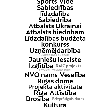
Sports
Vide
Sabiedrības
līdzdalība
Sabiedrība
Atbalsts Ukrainai
Atbalsts biedrībām
Līdzdalības budžeta
konkurss
Uzņēmējdarbība
Līdzdalības budžets
Jauniešu iesaiste
Izglītība
RAIC projekts
Latviešu valodas kursi
NVO nams
Veselība
Rīgas domē
Projekta aktivitāte
Rīga
Attīstība
Drošība
Brīvprātīgais darbs
Kultūra