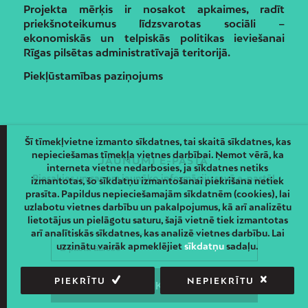
Projekta mērķis ir nosakot apkaimes, radīt
priekšnoteikumus līdzsvarotas sociāli –
ekonomiskās un telpiskās politikas ieviešanai
Rīgas pilsētas administratīvajā teritorijā.
Piekļūstamības paziņojums
Šī tīmekļvietne izmanto sīkdatnes, tai skaitā sīkdatnes, kas
nepieciešamas tīmekļa vietnes darbībai. Ņemot vērā, ka
JAUNUMI E-PASTĀ
interneta vietne nedarbosies, ja sīkdatnes netiks
Piesakies un saņem jaunāko informāciju savā e-pastā!
izmantotas, šo sīkdatņu izmantošanai piekrišana netiek
prasīta. Papildus nepieciešamajām sīkdatnēm (cookies), lai
uzlabotu vietnes darbību un pakalpojumus, kā arī analizētu
lietotājus un pielāgotu saturu, šajā vietnē tiek izmantotas
arī analītiskās sīkdatnes, kas analizē vietnes darbību. Lai
uzzinātu vairāk apmeklējiet
sīkdatņu
sadaļu.
PIEKRĪTU
NEPIEKRĪTU