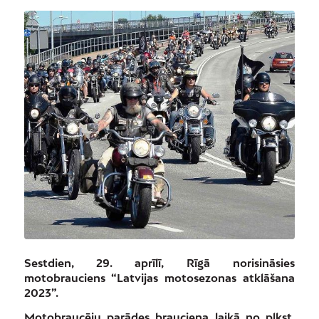
Sestdien, 29. aprīlī, Rīgā norisināsies
motobrauciens “Latvijas motosezonas
atklāšana
2023”.
Motobraucēju parādes brauciena laikā no plkst.