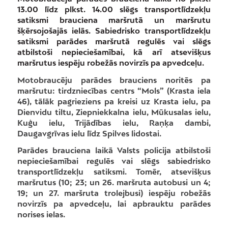
13.00 līdz plkst. 14.00 slēgs transportlīdzekļu
satiksmi brauciena maršrutā un maršrutu
šķērsojošajās ielās. Sabiedrisko transportlīdzekļu
satiksmi parādes maršrutā regulēs vai slēgs
atbilstoši nepieciešamībai, kā arī atsevišķus
maršrutus iespēju robežās novirzīs pa apvedceļu.
Motobraucēju parādes brauciens noritēs pa
maršrutu: tirdzniecības centrs “Mols” (Krasta iela
46), tālāk pagrieziens pa kreisi uz Krasta ielu, pa
Dienvidu tiltu, Ziepniekkalna ielu, Mūkusalas ielu,
Kuģu ielu, Trijādības ielu, Raņķa dambi,
Daugavgrīvas ielu līdz Spilves lidostai.
Parādes brauciena laikā Valsts policija atbilstoši
nepieciešamībai regulēs vai slēgs sabiedrisko
transportlīdzekļu satiksmi. Tomēr, atsevišķus
maršrutus (10; 23; un 26. maršruta autobusi un 4;
19; un 27. maršruta trolejbusi) iespēju robežās
novirzīs pa apvedceļu, lai apbrauktu parādes
norises ielas.