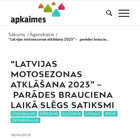
Sākums
Āgenskalns
/
/
“Latvijas motosezonas atklāšana 2023” – parādes braucie...
“LATVIJAS
MOTOSEZONAS
ATKLĀŠANA 2023” –
PARĀDES BRAUCIENA
LAIKĀ SLĒGS SATIKSMI
ĀGENSKALNS
,
DZIRCIEMS
,
IĻĢUCIEMS
,
LATGALE
,
SPILVE
,
ZIEPNIEKKALNS
28/04/2023