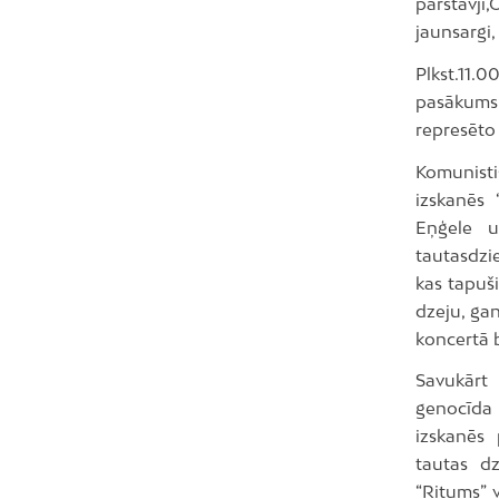
pārstāvji
jaunsargi
Plkst.11.
pasākums 
represēto 
Komunisti
izskanēs 
Eņģele u
tautasdzi
kas tapuš
dzeju, gan
koncertā 
Savukārt 
genocīda 
izskanēs 
tautas dz
“Ritums” v