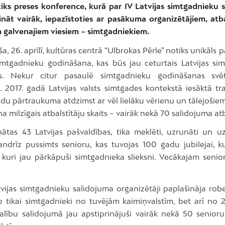
tiks preses konference, kurā par IV Latvijas simtgadnieku 
ināt vairāk, iepazīstoties ar pasākuma organizētājiem, atba
 galvenajiem viesiem – simtgadniekiem.
, 26. aprīlī, kultūras centrā “Ulbrokas Pērle” notiks unikāls
simtgadnieku godināšana, kas būs jau ceturtais Latvijas si
ms. Nekur citur pasaulē simtgadnieku godināšanas svēt
. 2017. gadā Latvijas valsts simtgades kontekstā iesāktā tr
adu pārtraukuma atdzimst ar vēl lielāku vērienu un tālejošie
na milzīgais atbalstītāju skaits – vairāk nekā 70 salidojuma atb
nātas 43 Latvijas pašvaldības, tika meklēti, uzrunāti un u
gandrīz pussimts senioru, kas tuvojas 100 gadu jubilejai, ku
kuri jau pārkāpuši simtgadnieka slieksni. Vecākajam senio
vijas simtgadnieku salidojuma organizētāji paplašināja robe
ne tikai simtgadnieki no tuvējām kaimiņvalstīm, bet arī no 
Dalību salidojumā jau apstiprinājuši vairāk nekā 50 senior