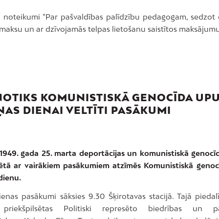
ie noteikumi “Par pašvaldības palīdzību pedagogam, sedzot
 maksu un ar dzīvojamās telpas lietošanu saistītos maksājum
NOTIKS KOMUNISTISKĀ GENOCĪDA UP
ŅAS DIENAI VELTĪTI PASĀKUMI
1949. gada 25. marta deportācijas un komunistiskā genocī
sētā ar vairākiem pasākumiem atzīmēs Komunistiskā geno
dienu.
ienas pasākumi sāksies 9.30 Šķirotavas stacijā. Tajā piedalī
 priekšpilsētas Politiski represēto biedrības un pa