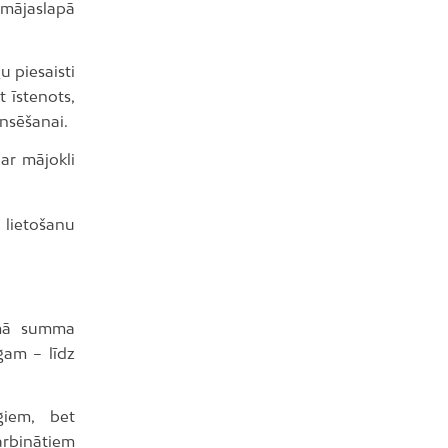
 mājaslapā
u piesaisti
t īstenots,
nsēšanai.
r mājokli
lietošanu
amā summa
gam – līdz
giem, bet
arbinātiem