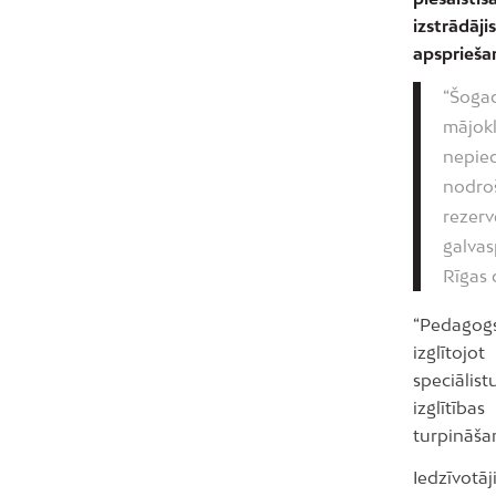
izstrādāj
apsprieša
“Šoga
mājokl
nepie
nodro
rezer
galvas
Rīgas 
“Pedagogs
izglītojo
speciālis
izglītības
turpināša
Iedzīvotāj