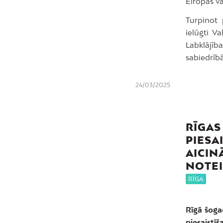
Eiropas va
Turpinot 
ielūgti V
Labklājīb
sabiedrībā
24/03/2025
RĪGAS
PIESA
AICIN
NOTE
RĪGA
Rīgā šoga
piesaistī