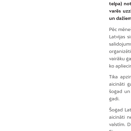
telpa) no
varēs uzz
un dažiem
Pēc mēneša
Latvijas 
salidoju
organizēti
vairāku g
ko aplieci
Tika apzi
aicināti 
šogad un 
gadi.
Šogad Lat
aicināti 
valstīm. 