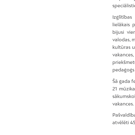
speciālist
Izglītība
lielākais
bijusi vi
valodas, 
kultūras 
vakances,
priekšmet
pedagogs –
Šā gada f
21 mūzika
sākumskol
vakances.
Pašvaldīb
atvēlēti 