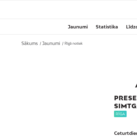
Jaunumi
Statistika
Līdz
Sākums
Jaunumi
/
/
Rīgā notiek
PRESE
SIMT
RĪGA
Ceturtdien