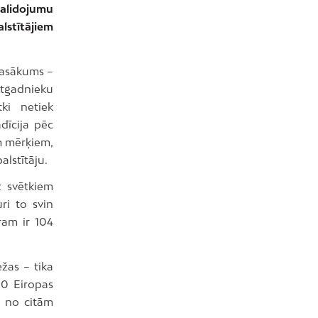
salidojumu
lstītājiem
 pasākums –
mtgadnieku
ki netiek
adīcija pēc
m mērķiem,
alstītāju.
z svētkiem
ri to svin
ram ir 104
žas – tika
20 Eiropas
u no citām