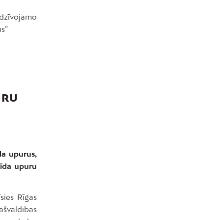
 dzīvojamo
us”
URU
da upurus,
cīda upuru
sies Rīgas
švaldības