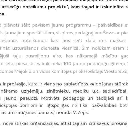
is attiecīgu noteikumu projektu*, kam tagad ir izsludināta s
na.
d plānots sākt pavisam jaunu programmu – pašvaldības atb
is jaunajiem speciālistiem, vispirms pedagogiem. Šovasar p
ciešamos noteikumus, kas ļaus segt daļu īres maksas 
šināt uzturēšanos dienesta viesnīcā. Šim nolūkam esam 
vējuši teju pusmiljonu eiro, kas nākamajā mācību ga
pilsētai piesaistīt vairāk nekā 100 jauno pedagogu ģimeņu,
domes Mājokļu un vides komitejas priekšsēdētājs Viesturs Ze
 ir profesija, kura ir viens no sabiedrības veidošanas stūr
t nākamo uzņēmēju, zinātnieku, mediķu u.c. sabiedrība
tu jauno paaudzi. Motivēts pedagogs un tādējādi arī kv
 iespējas bērniem ir ilgtspējīgas ne tikai pašvaldības, bet
nās un izaugsmes pamats,” norāda V. Zeps.
i, nevalstiskās organizācijas, attīstītāji un citi savus ierosi