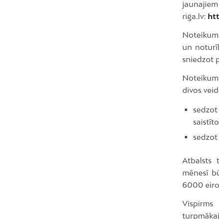
jaunajiem
riga.lv:
ht
Noteikumu 
un noturīb
sniedzot 
Noteikum
divos veid
sedzot
saistī
sedzot
Atbalsts
mēnesī bū
6000 eiro
Vispirms
turpmākaj