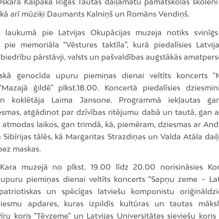
,Oskara Kalpaka Rīgas Tautas daiļamatu pamatskolas skolēni
, kā arī mūziķi Daumants Kalniņš un Romāns Vendiņš.
00 laukumā pie Latvijas Okupācijas muzeja notiks svinīg
pie memoriāla “Vēstures taktīla”, kurā piedalīsies Latvijas
biedrību pārstāvji, valsts un pašvaldības augstākās amatper
skā genocīda upuru piemiņas dienai veltīts koncerts “
“Mazajā ģildē” plkst.18.00. Koncertā piedalīsies dziesmi
n koklētāja Laima Jansone. Programmā iekļautas gan
esmas, atgādinot par dzīvības ritējumu dabā un tautā, gan a
i atmodas laikos, gan trimdā, kā, piemēram, dziesmas ar Andr
 Sibīrijas tālēs, kā Margaritas Strazdiņas un Valda Atāla daiļ
bez maskas.
Kara muzejā no plkst. 19.00 līdz 20.00 norisināsies Ko
upuru piemiņas dienai veltīts koncerts “Sapņu zeme – Latv
patriotiskas un spēcīgas latviešu komponistu oriģināld
iesmu apdares, kuras izpildīs kultūras un tautas māks
īru koris “Tēvzeme” un Latvijas Universitātes sieviešu koris