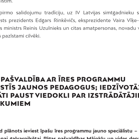
lstīm.
pirmo salidojumu tradīciju, uz IV Latvijas simtgadnieku 
alsts prezidents Edgars Rinkēvičs, eksprezidente Vaira Vīķe-
as ministrs Reinis Uzulnieks un citas amatpersonas, novadu v
 pazīstami cilvēki.
 PAŠVALDĪBA AR ĪRES PROGRAMMU
ISTĪS JAUNOS PEDAGOGUS; IEDZĪVOTĀ
ĀTI PAUST VIEDOKLI PAR IZSTRĀDĀTĀJ
IKUMIEM
d plānots ieviest īpašu īres programmu jauno speciālistu 
šanai galvaspilsētai. Rīgas pašvaldības Mājokļu un vides de