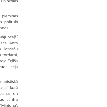
 un skolas
s piemiņas
 politiski
sonas.
Mājupceļš”
niece Anta
 latviešu
utordarbi,
eja Eglīša
rade. Ieeja
munistiskā
ija”, kurā
ziesmas un
las centra
 “Minjona”.