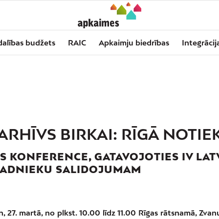
dalības budžets
RAIC
Apkaimju biedrības
Integrācij
ARHĪVS BIRKAI:
RĪGĀ NOTIE
S KONFERENCE, GATAVOJOTIES IV LAT
GADNIEKU SALIDOJUMAM
, 27. martā, no plkst. 10.00 līdz 11.00 Rīgas rātsnamā, Zvanu