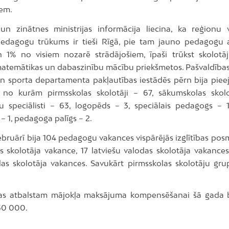
iem.
s un zinātnes ministrijas informācija liecina, ka reģionu 
 pedagogu trūkums ir tieši Rīgā, pie tam jauno pedagogu 
en 1% no visiem nozarē strādājošiem, īpaši trūkst skolotāj
matemātikas un dabaszinību mācību priekšmetos. Pašvaldības I
un sporta departamenta pakļautības iestādēs pērn bija pie
 no kurām pirmsskolas skolotāji – 67, sākumskolas skolo
u speciālisti – 63, logopēds – 3, speciālais pedagogs – 1,
 1, pedagoga palīgs – 2.
ebruārī bija 104 pedagogu vakances vispārējās izglītības pos
s skolotāja vakance, 17 latviešu valodas skolotāja vakances,
as skolotāja vakances. Savukārt pirmsskolas skolotāju gru
as atbalstam mājokļa maksājuma kompensēšanai šā gada 
450 000.