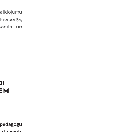
salidojumu
Freiberga,
adītāji un
JI
IEM
– pedagogu
partaments