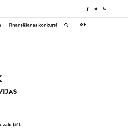
a
Finansēšanas konkursi
K
VIJAS
 zālē (511.