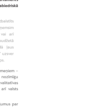
abiedriskā
alstīts
ieņemsim
vai arī
budžetā
dā ļaus
” uzsver
ps.
akmeņiem –
i nozīmīgu
alitatīvas
 arī valsts
nājumus par