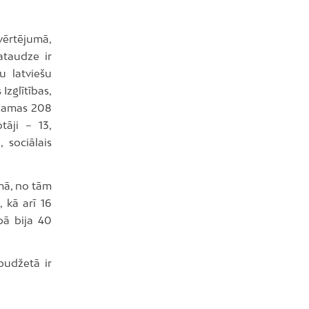
vērtējumā,
ataudze ir
u latviešu
zglītības,
ejamas 208
tāji – 13,
 sociālais
mā, no tām
 kā arī 16
pā bija 40
budžetā ir