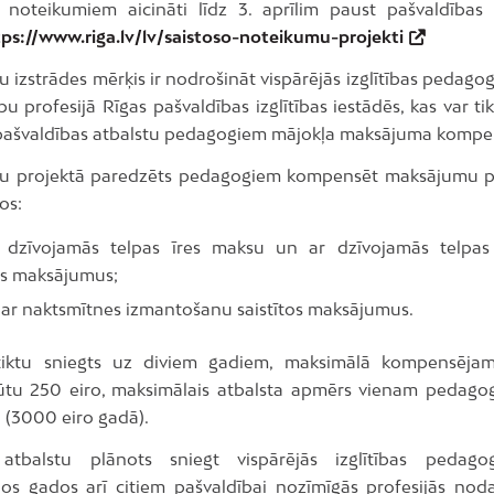
 noteikumiem aicināti līdz 3. aprīlim paust pašvaldības
tps://www.riga.lv/lv/saistoso-noteikumu-projekti
izstrādes mērķis ir nodrošināt vispārējās izglītības pedagog
u profesijā Rīgas pašvaldības izglītības iestādēs, kas var tik
pašvaldības atbalstu pedagogiem mājokļa maksājuma kompe
u projektā paredzēts pedagogiem kompensēt maksājumu pa
os:
 dzīvojamās telpas īres maksu un ar dzīvojamās telpas 
tos maksājumus;
 ar naktsmītnes izmantošanu saistītos maksājumus.
 tiktu sniegts uz diviem gadiem, maksimālā kompensēj
tu 250 eiro, maksimālais atbalsta apmērs vienam pedago
 (3000 eiro gadā).
 atbalstu plānots sniegt vispārējās izglītības pedago
os gados arī citiem pašvaldībai nozīmīgās profesijās nod