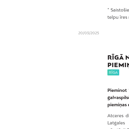
* Saistoš
telpu īres
20/03/2025
RĪGĀ 
PIEMI
RĪGA
Pieminot 
galvaspil
piemiņas 
Atceres d
Latgales