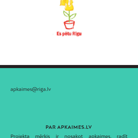
apkaimes@riga.lv
PAR APKAIMES.LV
Projekta mērķis ir nosakot apkaimes, radīt