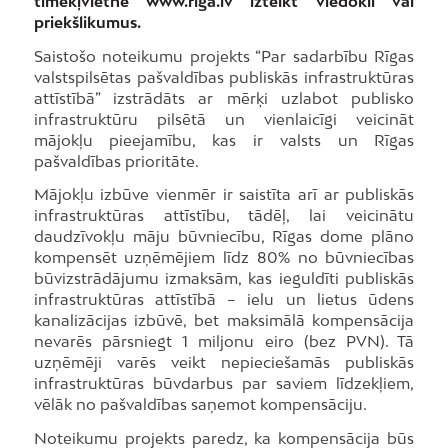
tīmekļvietnē www.riga.lv izteikt viedokli vai
priekšlikumus.
Saistošo noteikumu projekts “Par sadarbību Rīgas
valstspilsētas pašvaldības publiskās infrastruktūras
attīstībā” izstrādāts ar mērķi uzlabot publisko
infrastruktūru pilsētā un vienlaicīgi veicināt
mājokļu pieejamību, kas ir valsts un Rīgas
pašvaldības prioritāte.
Mājokļu izbūve vienmēr ir saistīta arī ar publiskās
infrastruktūras attīstību, tādēļ, lai veicinātu
daudzīvokļu māju būvniecību, Rīgas dome plāno
kompensēt uzņēmējiem līdz 80% no būvniecības
būvizstrādājumu izmaksām, kas ieguldīti publiskās
infrastruktūras attīstībā – ielu un lietus ūdens
kanalizācijas izbūvē, bet maksimālā kompensācija
nevarēs pārsniegt 1 miljonu eiro (bez PVN). Tā
uzņēmēji varēs veikt nepieciešamās publiskās
infrastruktūras būvdarbus par saviem līdzekļiem,
vēlāk no pašvaldības saņemot kompensāciju.
Noteikumu projekts paredz, ka kompensācija būs