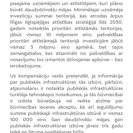
pieejama uzņēmējiem un attīstītājiem, kuri plāno
būvēt daudzdzīvokļu mājas. Minimālajai uzņēmēja
investīciju summai teritorijā, kas atrodas ārpus
Rīgas ilgtspējīgas attīstības stratēģijā līdz 2030.
gadam noteiktās prioritāri attīstāmās teritorijas,
jābūt vismaz 10 miljoniem eiro; pašvaldības
prioritāri attīstāmajā teritorijā investīcijām jābūt
vismaz 3 miljonu eiro apmērā, bet tajos
zemesgabalos, kas atsavināti no pašvaldības ar
nosacījumu tos izmantot dzīvojamai apbūvei – bez
ierobežojuma.
Uz kompensāciju varēs pretendēt, ja informācija
par publiskās infrastruktūras tās izbūvi, pārbūvi,
atjaunošanu ir noteikta publiskās infrastruktūras
turētāja tehniskajos noteikumos, ja tās būvniecībai
ir izdota būvatļauja vai veikta atzīme par
būvniecības ieceres akceptu, kā arī ieguldījumu
summa publiskajā infrastruktūras izbūvē ir vismaz
100 000 eiro. Gan daudzīvokļu mājas, gan
publiskās infrastruktūras izbūve jāveic trīs gadu
laikā no līguma noslēgšanas brīža.