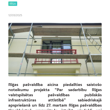
RĪGA
12/03/2025
Rīgas pašvaldība aicina piedalīties saistošo
noteikumu projekta “Par sadarbību Rīgas
valstspilsētas pašvaldības publiskās
infrastruktūras attīstībā” sabiedriskajā
apspriešanā un līdz 27. martam Rīgas pašvaldības