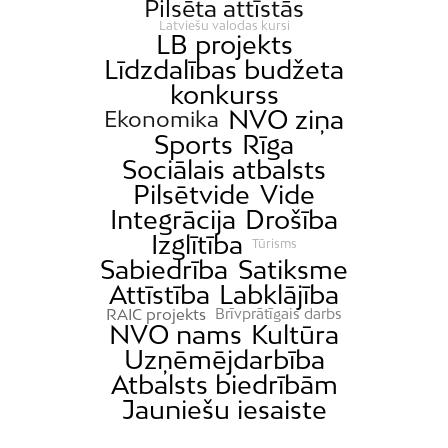
Pilsēta attīstās
Latviešu valodas kursi
LB projekts
Līdzdalības budžeta
konkurss
NVO ziņa
Ekonomika
Sports
Rīga
Sociālais atbalsts
Pilsētvide
Vide
Integrācija
Drošība
Izglītība
Tūrisms
Sabiedrība
Satiksme
Attīstība
Labklājība
RAIC projekts
Brīvprātīgais darbs
NVO nams
Kultūra
Uzņēmējdarbība
Atbalsts biedrībām
Jauniešu iesaiste