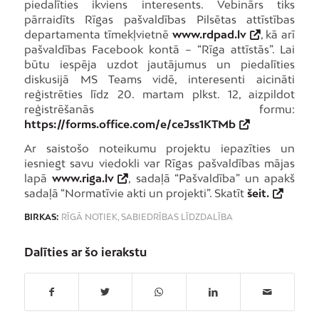
piedalīties ikviens interesents. Vebinārs tiks
pārraidīts Rīgas pašvaldības Pilsētas attīstības
departamenta tīmekļvietnē
www.rdpad.lv
, kā arī
pašvaldības Facebook kontā – “Rīga attīstās”. Lai
būtu iespēja uzdot jautājumus un piedalīties
diskusijā MS Teams vidē, interesenti aicināti
reģistrēties līdz 20. martam plkst. 12, aizpildot
reģistrēšanās formu:
https://forms.office.com/e/ceJss1KTMb
Ar saistošo noteikumu projektu iepazīties un
iesniegt savu viedokli var Rīgas pašvaldības mājas
lapā
www.riga.lv
, sadaļā “Pašvaldība” un apakš
sadaļā “Normatīvie akti un projekti”. Skatīt
šeit.
BIRKAS:
RĪGĀ NOTIEK
,
SABIEDRĪBAS LĪDZDALĪBA
Dalīties ar šo ierakstu