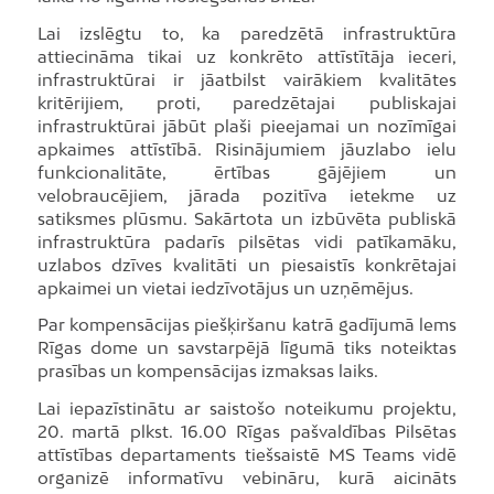
Lai izslēgtu to, ka paredzētā infrastruktūra
attiecināma tikai uz konkrēto attīstītāja ieceri,
infrastruktūrai ir jāatbilst vairākiem kvalitātes
kritērijiem, proti, paredzētajai publiskajai
infrastruktūrai jābūt plaši pieejamai un nozīmīgai
apkaimes attīstībā. Risinājumiem jāuzlabo ielu
funkcionalitāte, ērtības gājējiem un
velobraucējiem, jārada pozitīva ietekme uz
satiksmes plūsmu. Sakārtota un izbūvēta publiskā
infrastruktūra padarīs pilsētas vidi patīkamāku,
uzlabos dzīves kvalitāti un piesaistīs konkrētajai
apkaimei un vietai iedzīvotājus un uzņēmējus.
Par kompensācijas piešķiršanu katrā gadījumā lems
Rīgas dome un savstarpējā līgumā tiks noteiktas
prasības un kompensācijas izmaksas laiks.
Lai iepazīstinātu ar saistošo noteikumu projektu,
20. martā plkst. 16.00 Rīgas pašvaldības Pilsētas
attīstības departaments tiešsaistē MS Teams vidē
organizē informatīvu vebināru, kurā aicināts