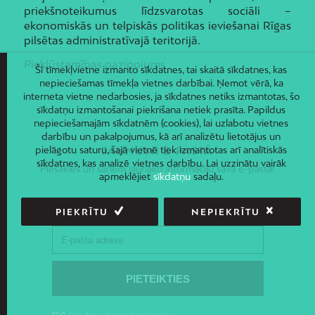
priekšnoteikumus līdzsvarotas sociāli –
ekonomiskās un telpiskās politikas ieviešanai Rīgas
pilsētas administratīvajā teritorijā.
Piekļūstamības paziņojums
Šī tīmekļvietne izmanto sīkdatnes, tai skaitā sīkdatnes, kas
nepieciešamas tīmekļa vietnes darbībai. Ņemot vērā, ka
interneta vietne nedarbosies, ja sīkdatnes netiks izmantotas, šo
sīkdatņu izmantošanai piekrišana netiek prasīta. Papildus
nepieciešamajām sīkdatnēm (cookies), lai uzlabotu vietnes
darbību un pakalpojumus, kā arī analizētu lietotājus un
pielāgotu saturu, šajā vietnē tiek izmantotas arī analītiskās
JAUNUMI E-PASTĀ
sīkdatnes, kas analizē vietnes darbību. Lai uzzinātu vairāk
Piesakies un saņem jaunāko informāciju savā e-pastā!
apmeklējiet
sīkdatņu
sadaļu.
PIEKRĪTU
NEPIEKRĪTU