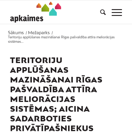
Sākums
Mežaparks
/
/
Teritoriju applūšanas mazināšanai Rīgas pašvaldība attīra meliorācijas
sistēmas...
TERITORIJU
APPLŪŠANAS
MAZINĀŠANAI RĪGAS
PAŠVALDĪBA ATTĪRA
MELIORĀCIJAS
SISTĒMAS; AICINA
SADARBOTIES
PRIVĀTĪPAŠNIEKUS