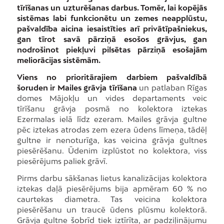
tīrīšanas un uzturēšanas darbus. Tomēr, lai kopējās
sistēmas labi funkcionētu un zemes neapplūstu,
pašvaldība aicina iesaistīties arī privātīpašniekus,
gan tīrot savā pārziņā esošos grāvjus, gan
nodrošinot piekļuvi pilsētas pārziņā esošajām
meliorācijas sistēmām.
Viens no prioritārajiem darbiem pašvaldībā
šoruden ir Mailes grāvja tīrīšana
un patlaban Rīgas
domes Mājokļu un vides departaments veic
tīrīšanu grāvja posmā no kolektora iztekas
Ezermalas ielā līdz ezeram. Mailes grāvja gultne
pēc iztekas atrodas zem ezera ūdens līmeņa, tādēļ
gultne ir nenoturīga, kas veicina grāvja gultnes
piesērēšanu. Ūdenim izplūstot no kolektora, viss
piesērējums paliek grāvī.
Pirms darbu sākšanas lietus kanalizācijas kolektora
iztekas daļā piesērējums bija apmēram 60 % no
caurtekas diametra. Tas veicina kolektora
piesērēšanu un traucē ūdens plūsmu kolektorā.
Grāvja gultne šobrīd tiek iztīrīta, ar padziļinājumu