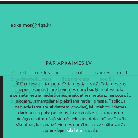
apkaimes@riga.lv
PAR APKAIMES.LV
Projekta mērķis ir nosakot apkaimes, radīt
priekšnoteikumus līdzsvarotas sociāli –
Šī tīmekļvietne izmanto sīkdatnes, tai skaitā sīkdatnes, kas
ekonomiskās un telpiskās politikas ieviešanai Rīgas
nepieciešamas tīmekļa vietnes darbībai. Ņemot vērā, ka
pilsētas administratīvajā teritorijā.
interneta vietne nedarbosies, ja sīkdatnes netiks izmantotas, šo
sīkdatņu izmantošanai piekrišana netiek prasīta. Papildus
Piekļūstamības paziņojums
nepieciešamajām sīkdatnēm (cookies), lai uzlabotu vietnes
darbību un pakalpojumus, kā arī analizētu lietotājus un
pielāgotu saturu, šajā vietnē tiek izmantotas arī analītiskās
sīkdatnes, kas analizē vietnes darbību. Lai uzzinātu vairāk
apmeklējiet
sīkdatņu
sadaļu.