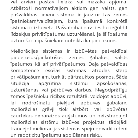
vēl arvien pastāv lielākā vai mazākā apjomā.
Atbilstoši normatīvajiem aktiem gan valsts, gan
pašvaldības līmenī sistēma ir jāuztur tās zemes
īpašniekam/valdītajam, kura īpašumā konkrētā
sistēma ir izbūvēta. Pašvaldībai nav tiesību ieguldīt
līdzekļus privātīpašumu uzturēšanai, ja šī īpašuma
uzturēšana īpašniekam noteikta kā pienākums.
Meliorācijas sistēmas ir izbūvētas pašvaldībai
piederošos/piekrītošos zemes gabalos, valsts
īpašumos, kā arī privātīpašumos. Daļa pašvaldības
kompetencē esošās sistēmas atrodas starp
privātīpašumiem, turklāt pārtrauktos posmos. Šāda
situācija apgrūtina sistēmu apsekošanas,
uzturēšanas vai pārbūves darbus. Negodprātīgu
zemes īpašnieku rīcības rezultātā, veidojot apbūvi,
lai nodrošinātu piekļuvi apbūves gabalam,
meliorācijas grāvji tiek aizbērti vai iebūvētas
caurtekas nepareizos augstumos un neizstrādājot
meliorācijas sistēmu izbūves projektus, tādejādi
traucējot meliorācijas sistēmas spēju novadīt ūdeni
un radot citu īpašumu applūšanas risku.