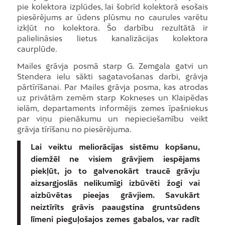
pie kolektora izplūdes, lai šobrīd kolektorā esošais
piesērējums ar ūdens plūsmu no caurules varētu
izkļūt no kolektora. Šo darbību rezultātā ir
palielināsies lietus kanalizācijas kolektora
caurplūde.
Mailes grāvja posmā starp G. Zemgala gatvi un
Stendera ielu sākti sagatavošanas darbi, grāvja
pārtīrīšanai. Par Mailes grāvja posma, kas atrodas
uz privātām zemēm starp Kokneses un Klaipēdas
ielām, departaments informējis zemes īpašniekus
par viņu pienākumu un nepieciešamību veikt
grāvja tīrīšanu no piesērējuma.
Lai veiktu meliorācijas sistēmu kopšanu,
diemžēl ne visiem grāvjiem iespējams
piekļūt, jo to galvenokārt traucē grāvju
aizsargjoslās nelikumīgi izbūvēti žogi vai
aizbūvētas pieejas grāvjiem. Savukārt
neiztīrīts grāvis paaugstina gruntsūdens
līmeni pieguļošajos zemes gabalos, var radīt