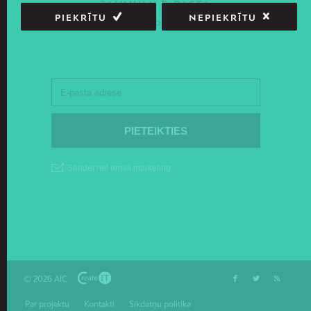
JAUNUMI E-PASTĀ
PIEKRĪTU
NEPIEKRĪTU
Piesakies un saņem jaunāko informāciju savā e-pastā!
© 2026 AIC
Par projektu
Kontakti
Sīkdatņu politika