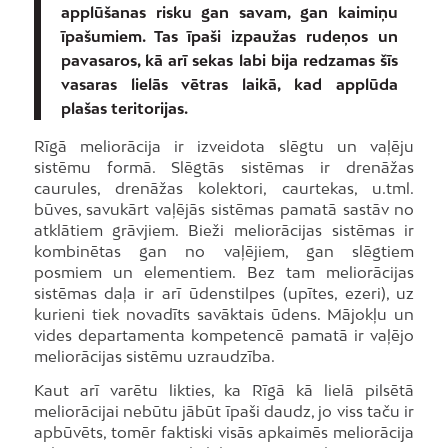
applūšanas risku gan savam, gan kaimiņu
īpašumiem. Tas īpaši izpaužas rudeņos un
pavasaros, kā arī sekas labi bija redzamas šīs
vasaras lielās vētras laikā, kad applūda
plašas teritorijas.
Rīgā meliorācija ir izveidota slēgtu un vaļēju
sistēmu formā. Slēgtās sistēmas ir drenāžas
caurules, drenāžas kolektori, caurtekas, u.tml.
būves, savukārt vaļējās sistēmas pamatā sastāv no
atklātiem grāvjiem. Bieži meliorācijas sistēmas ir
kombinētas gan no vaļējiem, gan slēgtiem
posmiem un elementiem. Bez tam meliorācijas
sistēmas daļa ir arī ūdenstilpes (upītes, ezeri), uz
kurieni tiek novadīts savāktais ūdens. Mājokļu un
vides departamenta kompetencē pamatā ir vaļējo
meliorācijas sistēmu uzraudzība.
Kaut arī varētu likties, ka Rīgā kā lielā pilsētā
meliorācijai nebūtu jābūt īpaši daudz, jo viss taču ir
apbūvēts, tomēr faktiski visās apkaimēs meliorācija