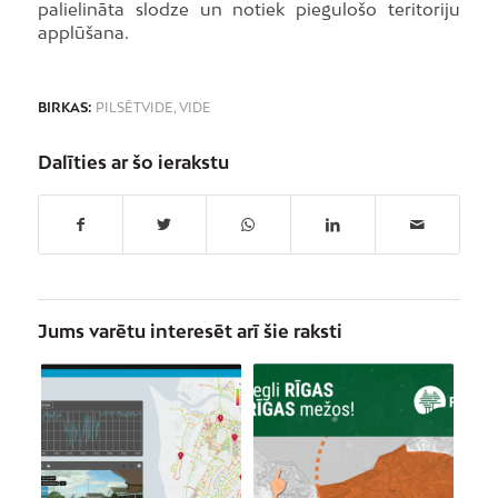
palielināta slodze un notiek piegulošo teritoriju
applūšana.
BIRKAS:
PILSĒTVIDE
,
VIDE
Dalīties ar šo ierakstu
Jums varētu interesēt arī šie raksti