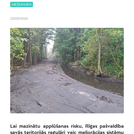
MEŽAPARKS
23/09/2024
Lai mazinātu applūšanas risku, Rīgas pašvaldība
savās teritorijās regulāri veic meliorācijas sistēmu