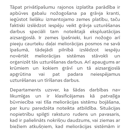
Tāpat privātīpašumu rajonos izplatīta parādība ir
apbūves gabalu nožogošana pa grāvja kranti,
iegūstot lielāku izmantojamo zemes platību, taču
faktiski izslēdzot iespēju veikt grāvja uzturēšanas
darbus speciāli tam noteiktajā ekspluatācijas
aizsargjoslā. Ir zemes īpašnieki, kuri nožogo arī
pieeju caurteku daļai meliorācijas posmos ne savā
īpašumā, tādejādi pilnībā izslēdzot iespēju
novērtēt meliorācijas sistēmas stāvokli un
organizēt tās uzturēšanas darbus. Arī apaugums ar
krūmiem un kokiem grāvī un tā aizsargjoslā
apgrūtina vai pat padara neiespējamus
uzturēšanas un tīrīšanas darbus.
Departaments uzsver, ka šādas darbības nav
likumīgas un ir klasificējamas kā patvaļīga
būvniecība vai tīša meliorācijas sistēmu bojāšana,
par kuru paredzēta noteikta atbildība. Situācijas
nopietnību spilgti raksturo rudens un pavasaris,
kad ir palielināts nokrišņu daudzums, vai ziemas ar
biežiem atkušņiem, kad meliorācijas sistēmām ir