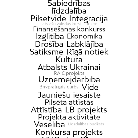
Sabiedrības
līdzdalība
Pilsētvide
Integrācija
Latviešu valodas kursi
Tūrisms
Finansēšanas konkurss
Izglītība
Ekonomika
Drošība
Labklājība
Satiksme
Rīgā notiek
Kultūra
Atbalsts Ukrainai
RAIC projekts
Uzņēmējdarbība
Vide
Brīvprātīgais darbs
Jauniešu iesaiste
Pilsēta attīstās
Attīstība
LB projekts
Projekta aktivitāte
Veselība
Līdzdalības budžets
Konkursa projekts