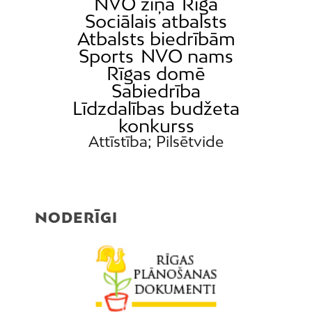
NVO ziņa
Rīga
Sociālais atbalsts
Atbalsts biedrībām
Sports
NVO nams
Rīgas domē
Sabiedrība
Līdzdalības budžeta
konkurss
Attīstība; Pilsētvide
NODERĪGI