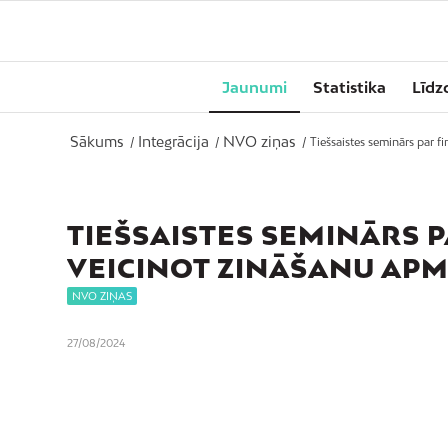
Jaunumi
Statistika
Līdz
Sākums
Integrācija
NVO ziņas
/
/
/
Tiešsaistes seminārs par f
TIEŠSAISTES SEMINĀRS 
VEICINOT ZINĀŠANU APM
NVO ZIŅAS
27/08/2024