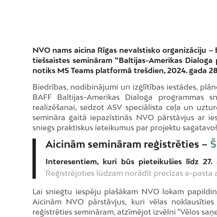
NVO nams aicina Rīgas nevalstisko organizāciju – 
tiešsaistes semināram “Baltijas-Amerikas Dialoga 
notiks MS Teams platformā trešdien, 2024. gada 28. 
Biedrības, nodibinājumi un izglītības iestādes, plāno
BAFF Baltijas-Amerikas Dialoga programmas s
realizēšanai, sedzot ASV speciālista ceļa un uzt
semināra gaitā iepazīstinās NVO pārstāvjus ar ie
sniegs praktiskus ieteikumus par projektu sagatavo
Aicinām semināram reģistrēties –
Š
Interesentiem, kuri būs pieteikušies līdz 27.
Reģistrējoties lūdzam norādīt precīzas e-pasta 
Lai sniegtu iespēju plašākam NVO lokam papildin
Aicinām NVO pārstāvjus, kuri vēlas noklausīties
reģistrēties semināram, atzīmējot izvēlni “Vēlos saņe