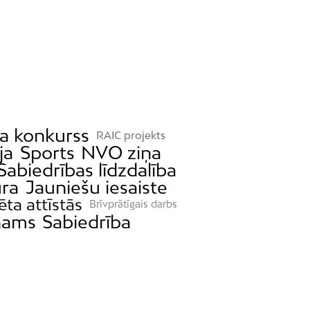
ta konkurss
RAIC projekts
ja
Sports
NVO ziņa
Sabiedrības līdzdalība
ūra
Jauniešu iesaiste
ēta attīstās
Brīvprātīgais darbs
nams
Sabiedrība