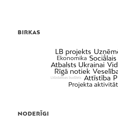
BIRKAS
LB projekts
Uzņēmē
Sociālais
Ekonomika
Atbalsts Ukrainai
Vid
Rīgā notiek
Veselīb
Attīstība
P
Līdzdalības budžets
Projekta aktivitā
NODERĪGI