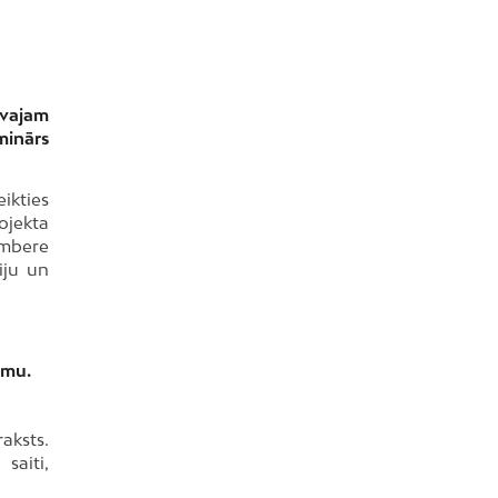
īvajam
minārs
eikties
ojekta
embere
iju un
rmu.
aksts.
saiti,