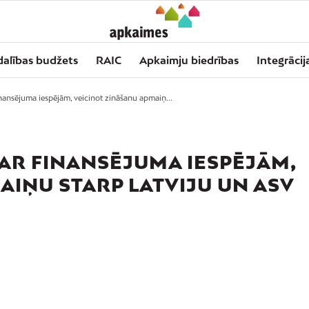
dalības budžets
RAIC
Apkaimju biedrības
Integrācij
inansējuma iespējām, veicinot zināšanu apmaiņ...
PAR FINANSĒJUMA IESPĒJĀM,
AIŅU STARP LATVIJU UN ASV