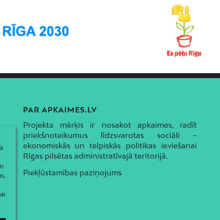
PAR APKAIMES.LV
Projekta mērķis ir nosakot apkaimes, radīt
priekšnoteikumus līdzsvarotas sociāli –
ekonomiskās un telpiskās politikas ieviešanai
a
Rīgas pilsētas administratīvajā teritorijā.
ām
Piekļūstamības paziņojums
s,
ai