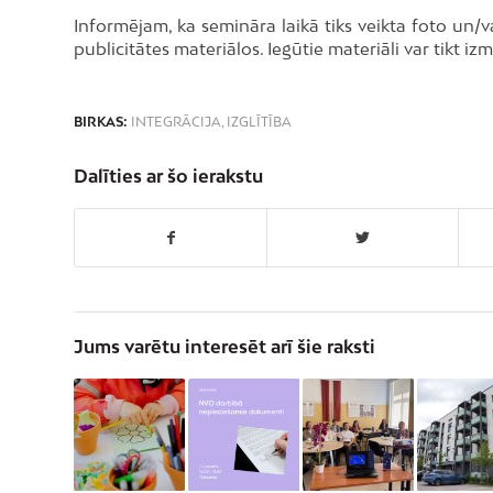
Informējam, ka semināra laikā tiks veikta foto un
publicitātes materiālos. Iegūtie materiāli var tikt i
BIRKAS:
INTEGRĀCIJA
,
IZGLĪTĪBA
Dalīties ar šo ierakstu
Jums varētu interesēt arī šie raksti