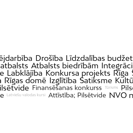
jdarbība
Drošība
Līdzdalības budže
 atbalsts
Atbalsts biedrībām
Integrāci
e
Labklājība
Konkursa projekts
Rīga
a
Rīgas domē
Izglītība
Satiksme
Kult
ilsētvide
Pils
Finansēšanas konkurss
Tūrisms
NVO 
te
Attīstība; Pilsētvide
Latviešu valodas kursi