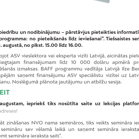
biedrību un nodibinājumu – pārstāvjus pieteikties informat
programma: no pieteikšanās līdz ieviešanai”. Tiešsaistes se
augustā, no plkst. 15.00 līdz 16.00.
jot ASV vieslektora vai eksperta vizīti Latvijā, aicinātas piet
niegtajam finansējumam līdz 10 000 dolāru apmērā pr
urēšanās izmaksas. BAFF programmu vadītāja Latvijā Ilze B
spējām saņemt finansējumu ASV speciālistu vizītei uz Latv
šanu. Noslēgumā plānota jautājumu un atbilžu sesija.
EIT
 augustam, iepriekš tiks nosūtīta saite uz lekcijas platfo
adreses!
āt zināšanas NVO nama semināros, tiks veikts semināra ier
 semināru sev vēlamā laikā un saņemt semināra ieraksta 
mt semināra ieraksta saiti”.