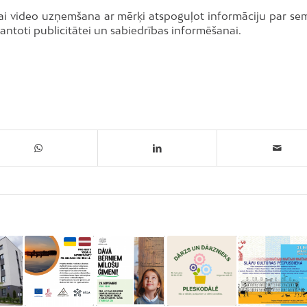
/vai video uzņemšana ar mērķi atspoguļot informāciju par se
zmantoti publicitātei un sabiedrības informēšanai.