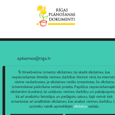
apkaimes@riga.lv
Šī tīmekļvietne izmanto sīkdatnes, tai skaitā sīkdatnes, kas
nepieciešamas tīmekļa vietnes darbībai. Ņemot vērā, ka internet
vietne nedarbosies, ja sīkdatnes netiks izmantotas, šo sīkdatņu
izmantošanai piekrišana netiek prasīta. Papildus nepieciešamaj
sīkdatnēm (cookies), lai uzlabotu vietnes darbību un pakalpojumu
kā arī analizētu lietotājus un pielāgotu saturu, šajā vietnē tiek
izmantotas arī analītiskās sīkdatnes, kas analizē vietnes darbību. L
uzzinātu vairāk apmeklējiet
sīkdatņu
sadaļu.