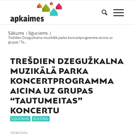
Sākums
Iļģuciems
/
/
Trešdien Dzegužkalna muzikālā parka koncertprogramma aicina uz
grupas “Ta...
TREŠDIEN DZEGUŽKALNA
MUZIKĀLĀ PARKA
KONCERTPROGRAMMA
AICINA UZ GRUPAS
“TAUTUMEITAS”
KONCERTU
IĻĢUCIEMS
,
KULTŪRA
13/08/2024