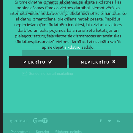
Šī tīmekļvietne izmanto sīkdatnes, tai skaitā sīkdatnes, kas
JAUNUMI E-PASTĀ
nepieciešamas tīmekļa vietnes darbībai. Ņemot vērā, ka
Piesakies un saņem jaunāko informāciju savā e-pastā!
interneta vietne nedarbosies, ja sīkdatnes netiks izmantotas, šo
sīkdatņu izmantošanai piekrišana netiek prasīta. Papildus
nepieciešamajām sīkdatnēm (cookies), lai uzlabotu vietnes
darbību un pakalpojumus, kā arī analizētu lietotājus un
pielāgotu saturu, šajā vietnē tiek izmantotas arī analītiskās
sīkdatnes, kas analizē vietnes darbību. Lai uzzinātu vairāk
apmeklējiet
sīkdatņu
sadaļu.
PIEKRĪTU
NEPIEKRĪTU
© 2026 AIC
Par projektu
Kontakti
Sīkdatņu politika