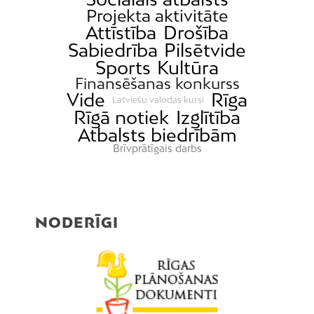
Projekta aktivitāte
Attīstība
Drošība
Sabiedrība
Pilsētvide
Sports
Kultūra
Finansēšanas konkurss
Vide
Rīga
Latviešu valodas kursi
Rīgā notiek
Izglītība
Atbalsts biedrībām
Brīvprātīgais darbs
NODERĪGI