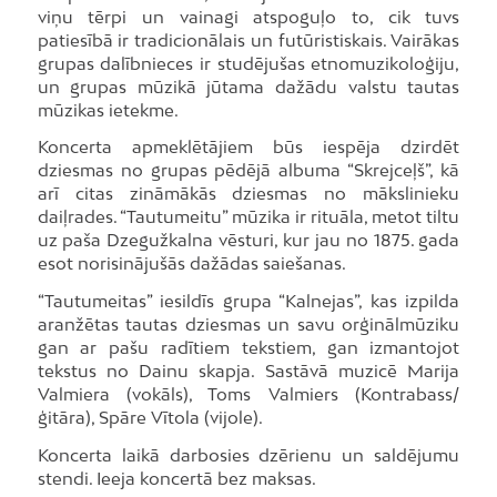
viņu tērpi un vainagi atspoguļo to, cik tuvs
patiesībā ir tradicionālais un futūristiskais. Vairākas
grupas dalībnieces ir studējušas etnomuzikoloģiju,
un grupas mūzikā jūtama dažādu valstu tautas
mūzikas ietekme.
Koncerta apmeklētājiem būs iespēja dzirdēt
dziesmas no grupas pēdējā albuma “Skrejceļš”, kā
arī citas zināmākās dziesmas no mākslinieku
daiļrades. “Tautumeitu” mūzika ir rituāla, metot tiltu
uz paša Dzegužkalna vēsturi, kur jau no 1875. gada
esot norisinājušās dažādas saiešanas.
“Tautumeitas” iesildīs grupa “Kalnejas”, kas izpilda
aranžētas tautas dziesmas un savu orģinālmūziku
gan ar pašu radītiem tekstiem, gan izmantojot
tekstus no Dainu skapja. Sastāvā muzicē Marija
Valmiera (vokāls), Toms Valmiers (Kontrabass/
ģitāra), Spāre Vītola (vijole).
Koncerta laikā darbosies dzērienu un saldējumu
stendi. Ieeja koncertā bez maksas.