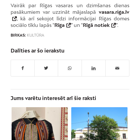
Vairāk par Rīgas vasaras un dzimšanas dienas
pasākumiem var uzzināt mājaslapā
vasara.riga.lv
, kā arī sekojot līdzi informācijai Rīgas domes
sociālo tīklu lapās “
Rīga
” un “
Rīgā notiek
”.
BIRKAS:
KULTŪRA
Dalīties ar šo ierakstu
Jums varētu interesēt arī šie raksti