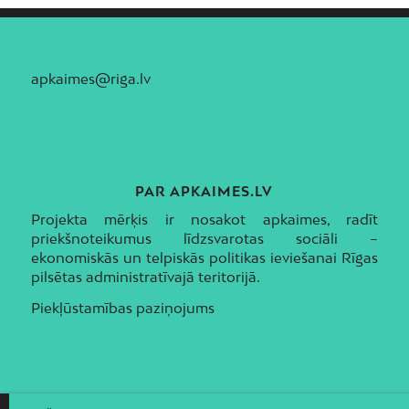
apkaimes@riga.lv
PAR APKAIMES.LV
Projekta mērķis ir nosakot apkaimes, radīt
priekšnoteikumus līdzsvarotas sociāli –
ekonomiskās un telpiskās politikas ieviešanai Rīgas
pilsētas administratīvajā teritorijā.
Piekļūstamības paziņojums