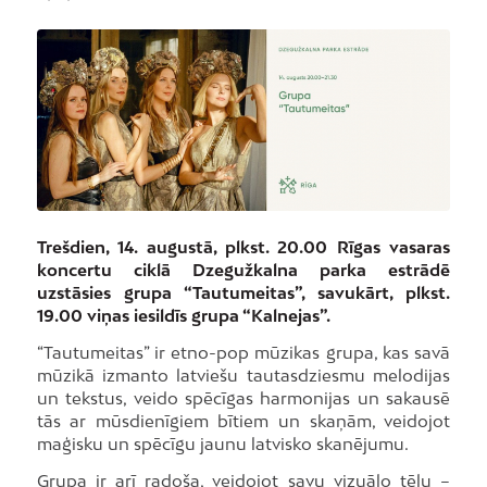
Trešdien, 14. augustā, plkst. 20.00 Rīgas vasaras
koncertu ciklā Dzegužkalna parka estrādē
uzstāsies grupa “Tautumeitas”, savukārt, plkst.
19.00 viņas iesildīs grupa “Kalnejas”.
“Tautumeitas” ir etno-pop mūzikas grupa, kas savā
mūzikā izmanto latviešu tautasdziesmu melodijas
un tekstus, veido spēcīgas harmonijas un sakausē
tās ar mūsdienīgiem bītiem un skaņām, veidojot
maģisku un spēcīgu jaunu latvisko skanējumu.
Grupa ir arī radoša, veidojot savu vizuālo tēlu –