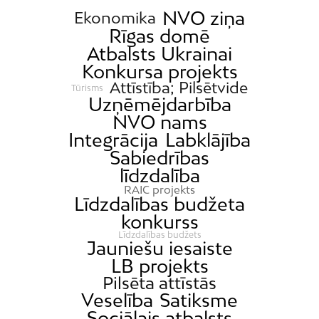
NVO ziņa
Ekonomika
Rīgas domē
Atbalsts Ukrainai
Konkursa projekts
Attīstība; Pilsētvide
Tūrisms
Uzņēmējdarbība
NVO nams
Integrācija
Labklājība
Sabiedrības
līdzdalība
RAIC projekts
Līdzdalības budžeta
konkurss
Līdzdalības budžets
Jauniešu iesaiste
LB projekts
Pilsēta attīstās
Veselība
Satiksme
Sociālais atbalsts